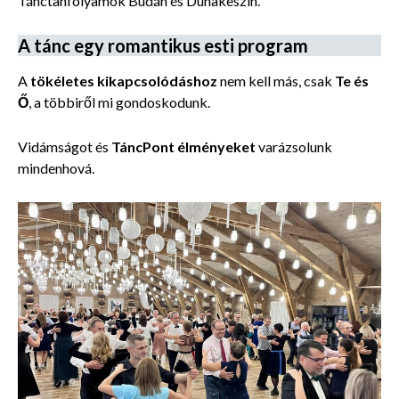
Tánctanfolyamok Budán és Dunakeszin.
A tánc egy romantikus esti program
A
tökéletes kikapcsolódáshoz
nem kell más, csak
Te és
Ő
, a többiről mi gondoskodunk.
Vidámságot és
TáncPont élményeket
varázsolunk
mindenhová.