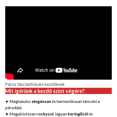
Páros tánctanfolyam kezdőknek
Mit ígérünk a kezdő szint végére
?
➤ Megtanulsz
elegánsan
és harmonikusan táncolni a
pároddal.
➤ Magabiztosan
rockyzol
, lágyan
keringőzöl
és