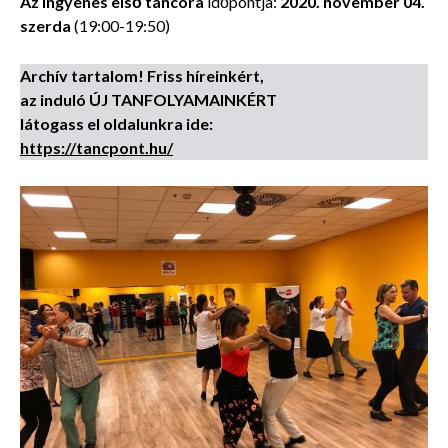
Az ingyenes első táncóra
időpontja:
2020. november 04.
szerda
(19:00-19:50)
Archív tartalom! Friss híreinkért,
az induló ÚJ TANFOLYAMAINKÉRT
látogass el oldalunkra ide:
https://tancpont.hu/