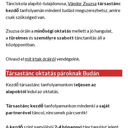
Tánciskola alapító-tulajdonosa,
Vándor Zsuzsa
társastánc
kezdő
tanfolyamán
mindent tudást megszerezhetsz, amire
csak szükséged van.
Zsuzsa óráin a
minőségi oktatás
mellett a jó hangulat,
a
türelmes
és
személyre szabott
tánctanítás áll a
középpontban.
Olvasd el
mit írtak óráiról
vendégeink.
Társastánc oktatás pároknak Budán
Kezdő társastánc tanfolyamunkon t
eljesen az
alapoktól
indul az oktatás.
Társastánc kezdő
tanfolyamunkon mindenki a
saját
partnerével
táncol, nincsenek párcserék!
A
kezdő
szint nagyjából
2-4 hónapnyi
tánctanulást jelent