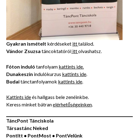
Gyakran ismételt
kérdéseket
itt
találod.
Vándor Zsuzsa
táncoktatóról
itt
olvashatsz.
Fóton induló
tanfolyam
kattints ide.
Dunakeszin
indulókurzus
kattints ide
.
Budai
tánctanfolyamok
kattints ide
.
Kattints ide
és hallgass bele zenéinkbe.
Keress minket bátran
elérhetőségeinken
.
TáncPont Tánciskola
Társastánc Neked
PontItt • PontMost • PontVelünk