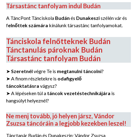
Társastánc tanfolyam indul Budán
A TáncPont Tánciskola
Budán
és
Dunakeszi
szélén vár és
f
elnőttek számára
kínálunk társastánc tanfolyamokat.
Tánciskola felnőtteknek Budán
Tánctanulás pároknak Budán
Társastánc tanfolyam Budán
➤
Szeretnél
végre Te is
megtanulni táncolni
?
➤ A finom részletekre is
odafigyelő
táncoktatásra
vágysz?
➤ A lépéseken túl a
táncok vezetéstechnikájára
is
hangsúlyt helyeznél?
Ne menj tovább, jó helyen jársz, Vándor
Zsuzsa táncóráin a legjobb kezekben leszel!
Tánctanár Budán és Dunakeszin: Vándor Zsuzsa