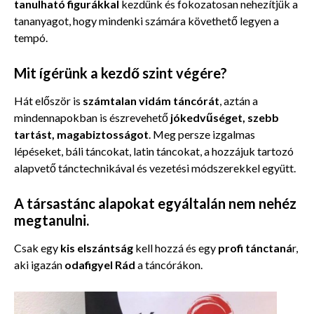
tanulható figurákkal
kezdünk és fokozatosan nehezítjük a
tananyagot, hogy mindenki számára követhető legyen a
tempó.
Mit ígérünk a kezdő szint végére?
Hát először is
számtalan vidám táncórát
, aztán a
mindennapokban is észrevehető
jókedvűséget, szebb
tartást, magabiztosságot
. Meg persze izgalmas
lépéseket, báli táncokat, latin táncokat, a hozzájuk tartozó
alapvető tánctechnikával és vezetési módszerekkel együtt.
A társastánc alapokat egyáltalán nem nehéz
megtanulni.
Csak egy
kis elszántság
kell hozzá és egy
profi tánctaná
r,
aki igazán
odafigyel Rád
a táncórákon.