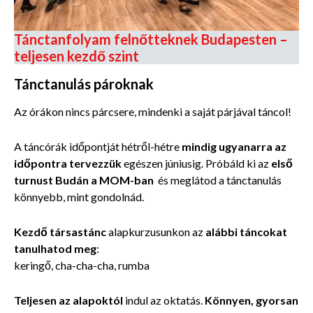
Tánctanfolyam felnőtteknek Budapesten –
teljesen kezdő szint
Tánctanulás pároknak
Az órákon nincs párcsere, mindenki a saját párjával táncol!
A táncórák időpontját hétről-hétre
mindig ugyanarra az
időpontra tervezzük
egészen júniusig. Próbáld ki az
első
turnust Budán a MOM-ban
és meglátod a tánctanulás
könnyebb, mint gondolnád.
Kezdő társastánc
alapkurzusunkon az
alábbi táncokat
tanulhatod meg
:
keringő, cha-cha-cha, rumba
Teljesen az alapoktól
indul az oktatás.
Könnyen, gyorsan