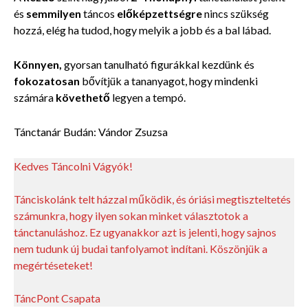
és
semmilyen
táncos
előképzettségre
nincs szükség
hozzá, elég ha tudod, hogy melyik a jobb és a bal lábad.
Könnyen,
gyorsan tanulható figurákkal kezdünk és
fokozatosan
bővítjük a tananyagot, hogy mindenki
számára
követhető
legyen a tempó.
Tánctanár Budán: Vándor Zsuzsa
Kedves Táncolni Vágyók!
Tánciskolánk telt házzal működik, és óriási megtiszteltetés
számunkra, hogy ilyen sokan minket választotok a
tánctanuláshoz. Ez ugyanakkor azt is jelenti, hogy sajnos
nem tudunk új budai tanfolyamot indítani. Köszönjük a
megértéseteket!
TáncPont Csapata