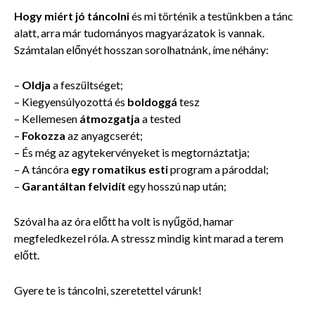
Hogy miért jó táncolni
és mi történik a testünkben a tánc
alatt, arra már tudományos magyarázatok is vannak.
Számtalan előnyét hosszan sorolhatnánk, íme néhány:
–
Oldja
a feszültséget;
– Kiegyensúlyozottá és
boldoggá
tesz
– Kellemesen
átmozgatja
a tested
–
Fokozza
az anyagcserét;
– És még az agytekervényeket is megtornáztatja;
– A táncóra
egy romatikus esti
program a pároddal;
–
Garantáltan felvidít
egy hosszú nap után;
Szóval ha az óra előtt ha volt is nyűgöd, hamar
megfeledkezel róla. A stressz mindig kint marad a terem
előtt.
Gyere te is táncolni, szeretettel várunk!