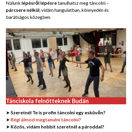
Nálunk
lépésről lépésre
tanulhatsz meg táncolni –
párcsere nélkül
, vidám hangulatban, könnyedén és
barátságos közegben.
Tánciskola felnőtteknek Budán
➤
Szeretnél Te is profin táncolni egy esküvőn?
➤
Régi álmod megtanulni táncolni?
➤
Közös, vidám hobbit szeretnél a pároddal?