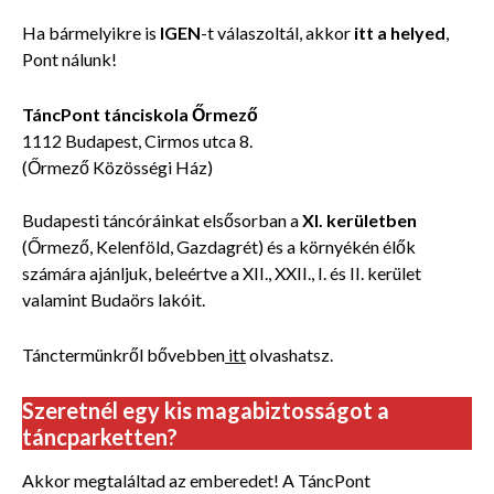
Ha bármelyikre is
IGEN
-t válaszoltál, akkor
itt a helyed
,
Pont nálunk!
TáncPont tánciskola Őrmező
1112 Budapest, Cirmos utca 8.
(Őrmező Közösségi Ház)
Budapesti táncóráinkat elsősorban a
XI. kerületben
(Őrmező, Kelenföld, Gazdagrét) és a környékén élők
számára ajánljuk, beleértve a XII., XXII., I. és II. kerület
valamint Budaörs lakóit.
Tánctermünkről bővebben
itt
olvashatsz.
Szeretnél egy kis magabiztosságot a
táncparketten?
Akkor megtaláltad az emberedet! A TáncPont