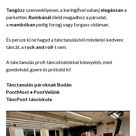
Tangózz
szenvedélyesen, a keringővel suhanj
elegánsan
a
parketten.
Rumbánál
öleld magadhoz a párodat,
a
mambóban
pedig forogj vagy forgass vidáman.
És persze ki ne hagyd a tánctanulásból mindenki kedvenc
táncát, a
rock and roll
-t sem.
A tánctanulás profi táncoktatókkal könnyebb, mint
gondolnád, gyere és próbáld ki!
Tánctanulás pároknak Budán
PontMost • PontVelünk
TáncPont tánciskola