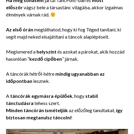
Ha még sohasem
jártál TáncPont-ban és
most
először
vágsz bele a társastánc világába, akkor izgalmas
élmények várnak rád.
Az első órán
megláthatod, hogy ki fog
Téged tanítani, ki
segít majd neked elsajátítani a táncok alaplépéseit.
Megismered a
helyszínt
és azokat a párokat, akik hozzád
hasonlóan “
kezdő cipőben
” járnak.
A táncórák hétről-hétre
mindig ugyanabban az
időpontban
lesznek.
A
táncórák
egymásra épülőek
, hogy
stabil
tánctudásra
tehess szert.
Minden táncórán ismételjük
az előzőleg tanultakat,
így
biztosan megtanulsz táncolni
!