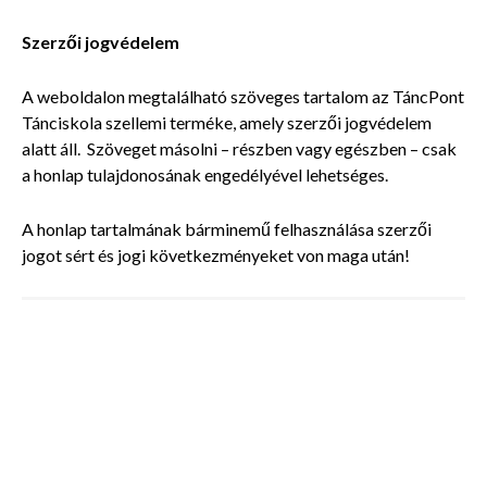
Szerzői jogvédelem
A weboldalon megtalálható szöveges tartalom az TáncPont
Tánciskola szellemi terméke, amely szerzői jogvédelem
alatt áll. Szöveget másolni – részben vagy egészben – csak
a honlap tulajdonosának engedélyével lehetséges.
A honlap tartalmának bárminemű felhasználása szerzői
jogot sért és jogi következményeket von maga után!