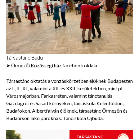
Társastánc Buda
➤
Őrmezői Közösségi ház
facebook oldala
Társastánc oktatás a vonzáskörzetben élőknek Budapesten
az I., II., XI., valamint a XII. és XXII. kerületekben, mint pl.
Városmajorban, Farkasréten, valamint tánctanulás
Gazdagrét és Sasad környékén, tánciskola Kelenföldön,
Budafokon, Albertfalván élőknek, társastánc Őrmezőn és
Budaörsön lakó pároknak. Tánciskola Újbuda.