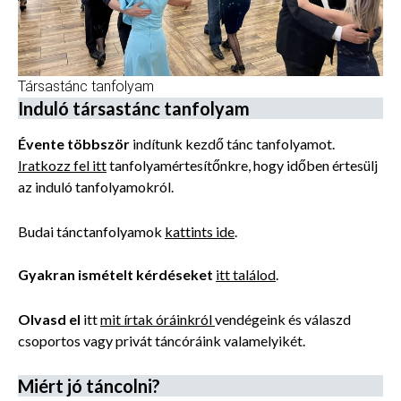
Társastánc tanfolyam
Induló társastánc tanfolyam
Évente többször
indítunk kezdő tánc tanfolyamot.
Iratkozz fel itt
tanfolyamértesítőnkre, hogy időben értesülj
az induló tanfolyamokról.
Budai tánctanfolyamok
kattints ide
.
Gyakran ismételt kérdéseket
itt találod
.
Olvasd el
itt
mit írtak óráinkról
vendégeink és válaszd
csoportos vagy privát táncóráink valamelyikét.
Miért jó táncolni?