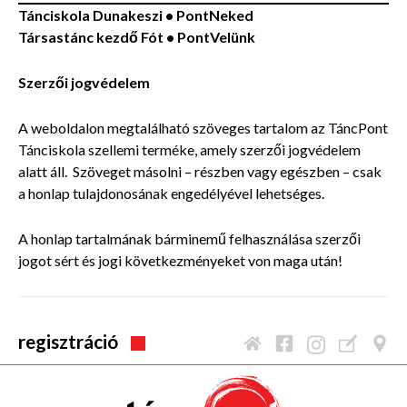
Tánciskola Dunakeszi • PontNeked
Társastánc kezdő Fót • PontVelünk
Szerzői jogvédelem
A weboldalon megtalálható szöveges tartalom az TáncPont
Tánciskola szellemi terméke, amely szerzői jogvédelem
alatt áll. Szöveget másolni – részben vagy egészben – csak
a honlap tulajdonosának engedélyével lehetséges.
A honlap tartalmának bárminemű felhasználása szerzői
jogot sért és jogi következményeket von maga után!
regisztráció