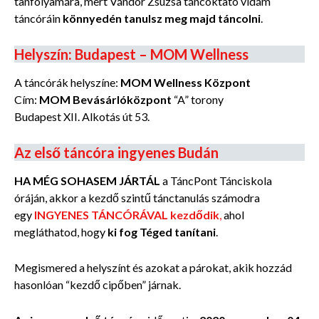
tanfolyamára, mert Vándor Zsuzsa táncoktató vidám
táncóráin
könnyedén tanulsz meg majd táncolni
.
Helyszín: Budapest – MOM Wellness
A táncórák helyszíne:
MOM Wellness Központ
Cím:
MOM Bevásárlóközpont
“A” torony
Budapest XII. Alkotás út 53.
Az első táncóra ingyenes Budán
HA MÉG SOHASEM JÁRTÁL
a TáncPont Tánciskola
óráján, akkor a kezdő szintű tánctanulás számodra
egy
INGYENES TÁNCÓRÁVAL kezdődik
,
ahol
megláthatod, hogy
ki fog Téged tanítani
.
Megismered a helyszínt és azokat a párokat, akik hozzád
hasonlóan “kezdő cipőben” járnak.