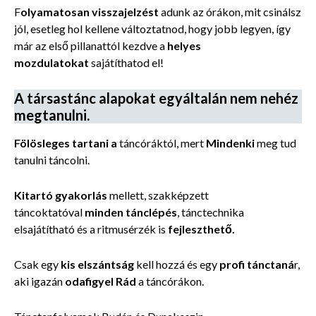
F
olyamatosan visszajelzést
adunk az órákon, mit csinálsz
jól, esetleg hol kellene változtatnod, hogy jobb legyen, így
már az első pillanattól kezdve a
helyes
mozdulatokat
sajátíthatod el!
A társastánc alapokat egyáltalán nem nehéz
megtanulni.
Fölösleges tartani a
táncóráktól, mert
Mindenki
meg tud
tanulni táncolni.
Kitartó gyakorlás
mellett, szakképzett
táncoktatóval
minden tánclépés
, tánctechnika
elsajátítható és a ritmusérzék is
fejleszthető.
Csak egy
kis elszántság
kell hozzá és egy
profi tánctaná
r,
aki igazán
odafigyel Rád
a táncórákon.