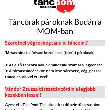
Táncórák pároknak Budán a
MOM-ban
Szeretnél végre megtanulni táncolni?
Társastánc
tanfolyam kezdőknek (felnőtt pároknak)
➤ Az első táncóra nálunk mindenki számára ingyenes!
➤ A társastáncórákon nem lesz párcsere, végig azzal
táncolsz, akivel érkezel
!
Vándor Zsuzsa társastáncóráin a legjobb
kezekben leszel!
Gyere el a TáncPont Tánciskola
kezdő szintű
társastánc