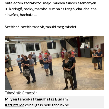
önfeledten szórakozol majd, minden táncos eseményen.
➤ Keringő, rocky, mambo, rumba és tangó, cha-cha-cha,
slowfox, bachata …
Szebbnél szebb táncok, tanuld meg mindet!
Táncórák Őrmezőn
Milyen táncokat tanulhatsz Budán?
Kattints ide
és hallgass bele zenéinkbe.