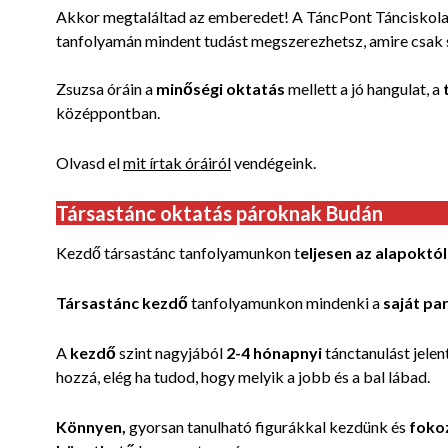
Akkor megtaláltad az emberedet! A TáncPont Tánciskola 
tanfolyamán
mindent tudást megszerezhetsz, amire csak 
Zsuzsa óráin a
minőségi oktatás
mellett a jó hangulat, a
középpontban.
Olvasd el
mit írtak óráiról
vendégeink.
Társastánc oktatás pároknak Budán
Kezdő társastánc tanfolyamunkon t
eljesen az alapoktól
Társastánc kezdő
tanfolyamunkon mindenki a
saját pa
A
kezdő
szint nagyjából
2-4 hónapnyi
tánctanulást jelen
hozzá, elég ha tudod, hogy melyik a jobb és a bal lábad.
Könnyen,
gyorsan tanulható figurákkal kezdünk és
foko