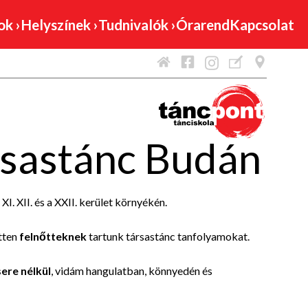
mok
›
Helyszínek
›
Tudnivalók
›
Órarend
Kapcsolat
sastánc Budán
I. XII. és a XXII. kerület környékén.
etten
felnőtteknek
tartunk társastánc tanfolyamokat.
ere nélkül
, vidám hangulatban, könnyedén és