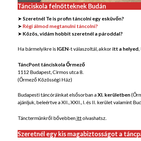
Tánciskola felnőtteknek Budán
➤
Szeretnél Te is profin táncolni egy esküvőn?
➤
Régi álmod megtanulni táncolni?
➤
Közös, vidám hobbit szeretnél a pároddal?
Ha bármelyikre is
IGEN
-t válaszoltál, akkor
itt a helyed
,
TáncPont tánciskola Őrmező
1112 Budapest, Cirmos utca 8.
(Őrmező Közösségi Ház)
Budapesti táncóráinkat elsősorban a
XI. kerületben
(Őrm
ajánljuk, beleértve a XII., XXII., I. és II. kerület valamint Bu
Tánctermünkről bővebben
itt
olvashatsz.
Szeretnél egy kis magabiztosságot a táncp