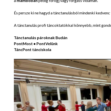
a
mambóban
pedig forogj vagy forgass vidáman.
És persze ki ne hagyd a tánctanulásból mindenki kedvenc 
A tánctanulás profi táncoktatókkal könnyebb, mint gondo
Tánctanulás pároknak Budán
PontMost • PontVelünk
TáncPont tánciskola