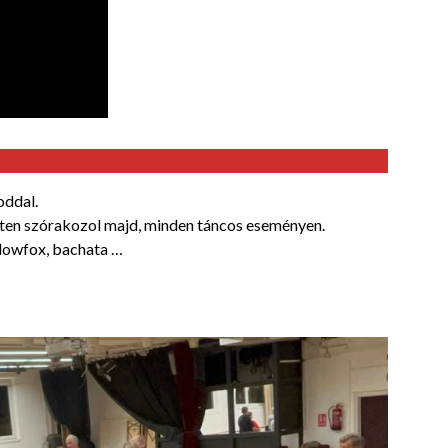
oddal.
dten szórakozol majd, minden táncos eseményen.
slowfox, bachata …