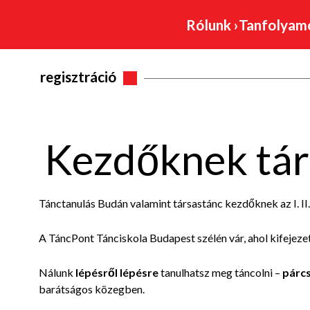
Rólunk
›
Tanfolya
regisztráció
Kezdőknek tár
Tánctanulás Budán valamint társastánc kezdőknek az I. II. X
A TáncPont Tánciskola Budapest
szélén vár, ahol kifejez
Nálunk
lépésről lépésre
tanulhatsz meg táncolni –
párcs
barátságos közegben.