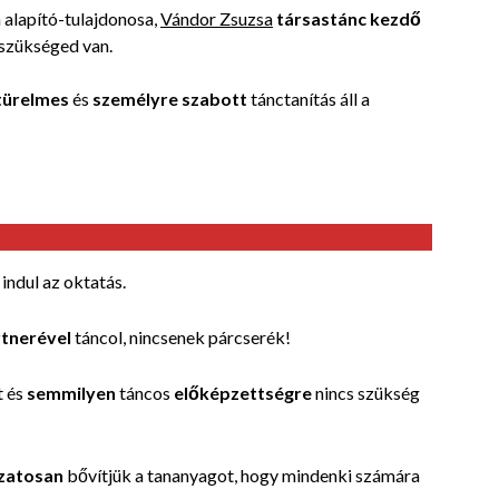
alapító-tulajdonosa,
Vándor Zsuzsa
társastánc kezdő
szükséged van.
türelmes
és
személyre szabott
tánctanítás áll a
indul az oktatás.
rtnerével
táncol, nincsenek párcserék!
t és
semmilyen
táncos
előképzettségre
nincs szükség
zatosan
bővítjük a tananyagot, hogy mindenki számára