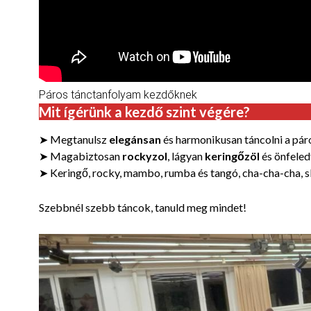
Páros tánctanfolyam kezdőknek
Mit ígérünk a kezdő szint végére
?
➤ Megtanulsz
elegánsan
és harmonikusan táncolni a pár
➤ Magabiztosan
rockyzol
, lágyan
keringőzöl
és önfele
➤ Keringő, rocky, mambo, rumba és tangó, cha-cha-cha, 
Szebbnél szebb táncok, tanuld meg mindet!