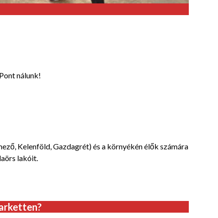
 Pont nálunk!
ező, Kelenföld, Gazdagrét) és a környékén élők számára
daörs lakóit.
arketten?