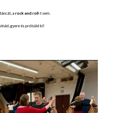
táncát, a
rock and roll
-t sem.
lnád, gyere és próbáld ki!