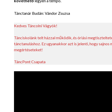
követhető
legyen a tempó.
Tánctanár Budán: Vándor Zsuzsa
Kedves Táncolni Vágyók!
Tánciskolánk telt házzal működik, és óriási megtisztelte
tánctanuláshoz. Ez ugyanakkor azt is jelenti, hogy sajnos
megértéseteket!
TáncPont Csapata