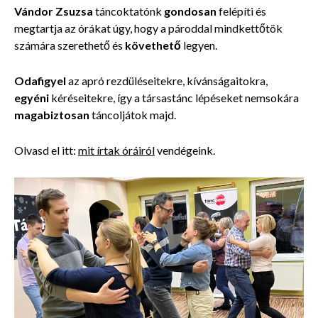
Vándor Zsuzsa
táncoktatónk
gondosan
felépíti
és
megtartja az órákat úgy, hogy a pároddal mindkettőtök
számára
szerethető és
követhető
legyen.
Odafigyel
az apró rezdüléseitekre, kívánságaitokra,
egyéni
kéréseitekre, így a társastánc lépéseket nemsokára
magabiztosan
táncoljátok
majd.
Olvasd el itt:
mit írtak óráiról
vendégeink.