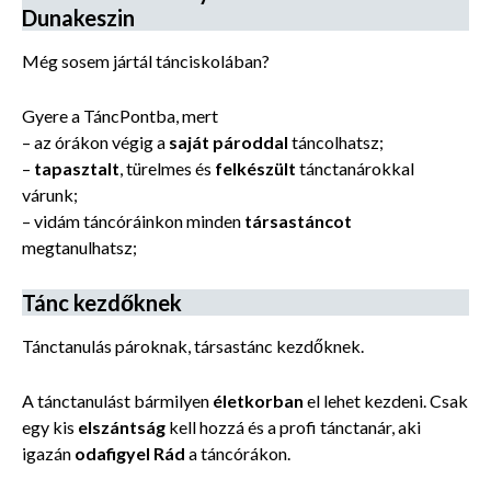
Dunakeszin
Még sosem jártál tánciskolában?
Gyere a TáncPontba, mert
– az órákon végig a
saját pároddal
táncolhatsz;
–
tapasztalt
, türelmes és
felkészült
tánctanárokkal
várunk;
– vidám táncóráinkon minden
társastáncot
megtanulhatsz;
Tánc kezdőknek
Tánctanulás pároknak, társastánc kezdőknek.
A tánctanulást
bármilyen
életkorban
el lehet kezdeni. Csak
egy kis
elszántság
kell hozzá és a profi tánctanár, aki
igazán
odafigyel Rád
a táncórákon.