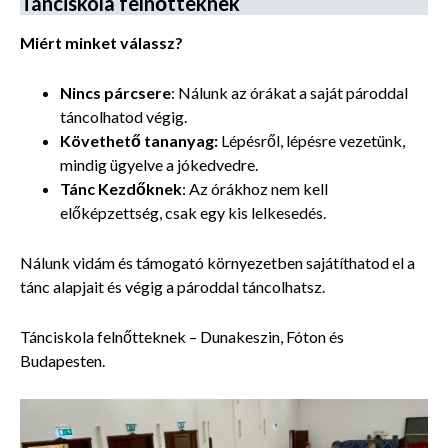
Tánciskola felnőtteknek
Miért minket válassz?
Nincs párcsere
: Nálunk az órákat a saját pároddal
táncolhatod végig.
Követhető tananyag:
Lépésről, lépésre vezetünk,
mindig ügyelve a jókedvedre.
Tánc
Kezdőknek
: Az órákhoz nem kell
előképzettség, csak egy kis lelkesedés.
Nálunk vidám és támogató környezetben sajátíthatod el a
tánc alapjait és végig a pároddal táncolhatsz.
Tánciskola felnőtteknek – Dunakeszin, Fóton és
Budapesten.