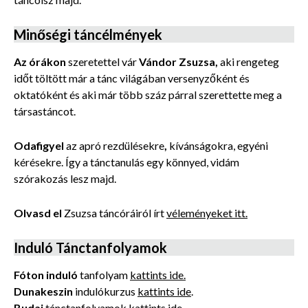
Minőségi táncélmények
Az órákon
szeretettel vár
Vándor Zsuzsa,
aki rengeteg
időt töltött már a tánc világában versenyzőként és
oktatóként és aki már több száz párral szerettette meg a
társastáncot.
Odafigyel
az apró rezdülésekre
,
kívánságokra, egyéni
kérésekre. Így a tánctanulás egy könnyed, vidám
szórakozás lesz majd.
Olvasd el
Zsuzsa táncóráiról írt
véleményeket itt.
Induló Tánctanfolyamok
Fóton induló
tanfolyam
kattints ide.
Dunakeszin
indulókurzus
kattints ide
.
Budai
tánctanfolyamok
kattints ide
.