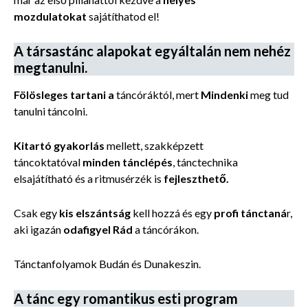
mozdulatokat
sajátíthatod el!
A társastánc alapokat egyáltalán nem nehéz
megtanulni.
Fölösleges tartani a
táncóráktól, mert
Mindenki
meg tud
tanulni táncolni.
Kitartó gyakorlás
mellett, szakképzett
táncoktatóval
minden tánclépés
, tánctechnika
elsajátítható és a ritmusérzék is
fejleszthető.
Csak egy
kis elszántság
kell hozzá és egy
profi tánctaná
r,
aki igazán
odafigyel Rád
a táncórákon.
Tánctanfolyamok Budán és Dunakeszin.
A tánc egy romantikus esti program