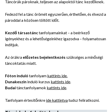
Táncórák pároknak, teljesen az alapoktól tánc kezdőknek.
Fedezd fel a tánc örömét egyszerűen, érthetően, és élvezd a
pároddal a közösen töltött időt.
Kezdő t
ársastánc
tanfolyamainkat – a beérkező
igényekhez és a lehetőségeinkhez igazodva – folyamatosan
indítjuk.
Az órákra
előzetes bejelentkezés
szükséges a minőségi
táncoktatás miatt.
Fóton induló
tanfolyam
kattints ide.
Dunakeszin
induló kurzus
kattints ide
.
Budai
tánctanfolyamok
kattints ide
.
Tanfolyam értesítőnkre
ide kattintva
tudsz feliratkozni.