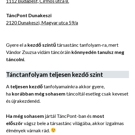
1112 Budapest, Cirmos utca 8.
TáncPont Dunakeszi
2120 Dunakeszi, Magyar utca 59/a
Gyere el a
kezdő szintű
társastánc tanfolyam-ra, mert
Vándor Zsuzsa vidám táncóráin
könnyedén tanulsz meg
táncolni
.
Tánctanfolyam teljesen kezdő szint
A
teljesen kezdő
tanfolyamainkra akkor gyere,
ha
korábban még sohasem
táncoltál esetleg csak keveset
és újrakezdenéd.
Ha még sohasem
jártál TáncPont-ban és
most
először
vágsz bele a társastánc világába, akkor izgalmas
élmények várnak rád.