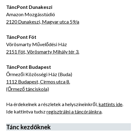
TáncPont Dunakeszi
Amazon Mozgásstúdió
2120 Dunakeszi, Magyar utca 59/a
TáncPont Fót
Vörösmarty Művelődési Ház
2151 Fót, Vörösmarty Mihály tér 3.
TáncPont Budapest
Őrmezői Közösségi Ház (Buda)
1112 Budapest, Cirmos utca 8.
(Őrmező tánciskola)
Ha érdekelnek a részletek a helyszíneinkről,
kattints ide
.
Ide kattintva tudsz
regisztrálni a táncóráinkra
.
Tánc kezdőknek