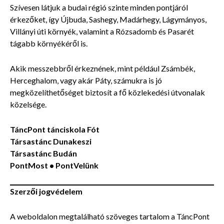
Szívesen látjuk a budai régió szinte minden pontjáról
érkezőket, így Újbuda, Sashegy, Madárhegy, Lágymányos,
Villányi úti környék, valamint a Rózsadomb és Pasarét
tágabb környékéről is.
Akik messzebbről érkeznének, mint például Zsámbék,
Herceghalom, vagy akár Páty, számukra is jó
megközelíthetőséget biztosít a fő közlekedési útvonalak
közelsége.
TáncPont tánciskola Fót
Társastánc Dunakeszi
Társastánc Budán
PontMost • PontVelünk
Szerzői jogvédelem
A weboldalon megtalálható szöveges tartalom a TáncPont