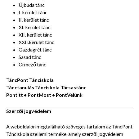
Újbuda tánc
I. kerület tánc
II. kerület tánc
XI. kerület tánc
XII. kerület tánc
XXII.kerület tánc
Gazdagrét tánc
Sasad tánc
Őrmező tánc
TáncPont Tánciskola
Tánctanulás Tánciskola Társastánc
PontItt • PontMost • PontVelün
k
Szerzői jogvédelem
A weboldalon megtalálható szöveges tartalom az TáncPont
Tánciskola szellemi terméke, amely szerzői jogvédelem