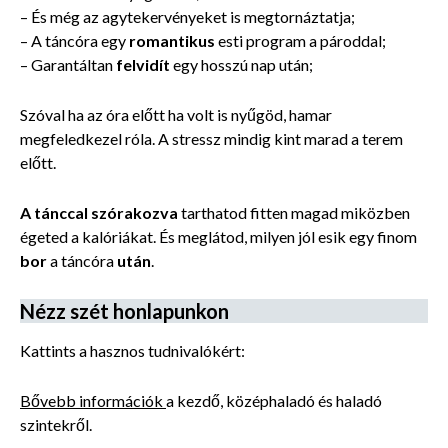
– És még az agytekervényeket is megtornáztatja;
– A táncóra egy
romantikus
esti program a pároddal;
– Garantáltan
felvidít
egy hosszú nap után;
Szóval ha az óra előtt ha volt is nyűgöd, hamar
megfeledkezel róla. A stressz mindig kint marad a terem
előtt.
A tánccal szórakozva
tarthatod fitten magad miközben
égeted a kalóriákat. És meglátod, milyen jól esik egy finom
bor
a táncóra
után
.
Nézz szét honlapunkon
Kattints a hasznos tudnivalókért:
Bővebb információk
a kezdő, középhaladó és haladó
szintekről.