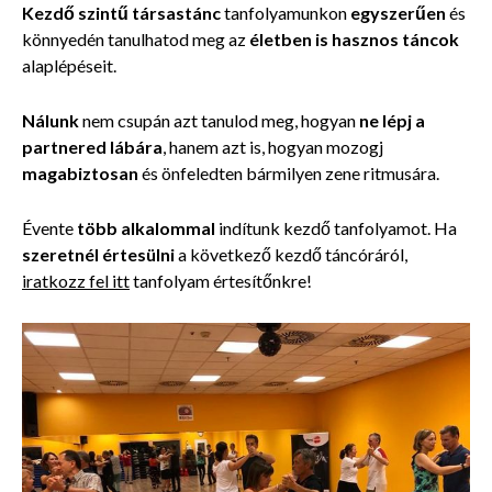
Kezdő szintű társastánc
tanfolyamunkon
egyszerűen
és
könnyedén tanulhatod meg az
életben is hasznos táncok
alaplépéseit.
Nálunk
nem csupán azt tanulod meg, hogyan
ne lépj a
partnered lábára
, hanem azt is, hogyan mozogj
magabiztosan
és önfeledten bármilyen zene ritmusára.
Évente
több alkalommal
indítunk kezdő tanfolyamot. Ha
szeretnél értesülni
a következő kezdő táncóráról,
iratkozz fel itt
tanfolyam értesítőnkre!