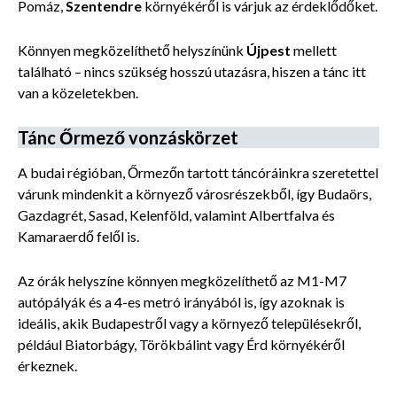
Pomáz,
Szentendre
környékéről is várjuk az érdeklődőket.
Könnyen megközelíthető helyszínünk
Újpest
mellett
található – nincs szükség hosszú utazásra, hiszen a tánc itt
van a közeletekben.
Tánc Őrmező vonzáskörzet
A budai régióban, Őrmezőn tartott táncóráinkra szeretettel
várunk mindenkit a környező városrészekből, így Budaörs,
Gazdagrét, Sasad, Kelenföld, valamint Albertfalva és
Kamaraerdő felől is.
Az órák helyszíne könnyen megközelíthető az M1-M7
autópályák és a 4-es metró irányából is, így azoknak is
ideális, akik Budapestről vagy a környező településekről,
például Biatorbágy, Törökbálint vagy Érd környékéről
érkeznek.