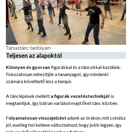
Társastánc tanfolyam
Teljesen az alapoktól
Könnyen és gyorsan
figurákkal és a táncokkal kezdünk.
Fokozatosan nehezítjük a tananyagot, így mindenki
számára követhető lesz a tempó.
A tánclépések mellett
a figurák vezetéstechnikját
is
megtanítjuk, így bátran variálod majd őket tánc közben.
F
olyamatosan visszajelzést
adunk az órákon, mit csinálsz
jól, esetleg hol kellene változtatnod, hogy jobb legyen, így
már az első pillanattól kezdve a
helyes