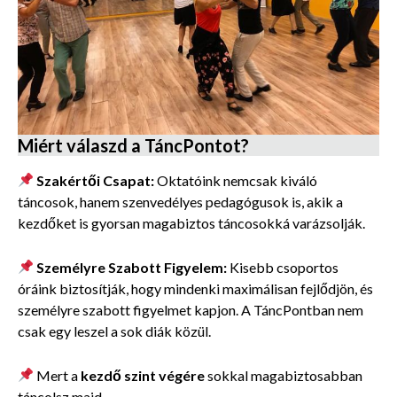
Miért válaszd a TáncPontot?
Szakértői Csapat:
Oktatóink nemcsak kiváló
táncosok, hanem szenvedélyes pedagógusok is, akik a
kezdőket is gyorsan magabiztos táncosokká varázsolják.
Személyre Szabott Figyelem:
Kisebb csoportos
óráink biztosítják, hogy mindenki maximálisan fejlődjön, és
személyre szabott figyelmet kapjon. A TáncPontban nem
csak egy leszel a sok diák közül.
Mert a
kezdő szint végére
sokkal magabiztosabban
táncolsz majd.