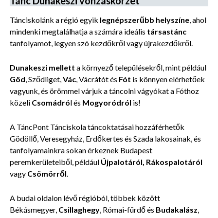
Tánc Dunakeszi vonzáskörzet
Tánciskolánk a régió egyik
legnépszerűbb helyszíne
, ahol
mindenki megtalálhatja a számára ideális
társastánc
tanfolyamot, legyen szó kezdőkről vagy újrakezdőkről.
Dunakeszi mellett
a környező településekről, mint például
Göd
, Sződliget,
Vác
, Vácrátót és
Fót
is könnyen elérhetőek
vagyunk, és örömmel várjuk a táncolni vágyókat a Fóthoz
közeli
Csomádró
l és
Mogyoródról
is!
A TáncPont Tánciskola táncoktatásai hozzáférhetők
Gödöllő, Veresegyház, Erdőkertes és Szada lakosainak, és
tanfolyamainkra sokan érkeznek Budapest
peremkerületeiből, például
Újpalotáról, Rákospalotáról
vagy
Csömörről
.
A budai oldalon lévő régióból, többek között
Békásmegyer,
Csillaghegy
, Római-fürdő és
Budakalász
,