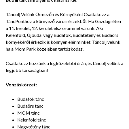
Táncolj Velünk Őrmezőn és Környékén! Csatlakozz a
TáncPonthoz a környező városrészekből. Ha Gazdagréten
a 11. kerület, 12. kerület élsz örömmel várunk. Aki
Kelenföld, Újbuda, vagy Budafok, Budatétény és Budaörs
környékéről érkezik is könnyen elér minket. Táncolj velünk
ha a Mom Park közelében tartózkodsz.
Csatlakozz hozzánk a legközelebbi órán, és táncolj velünk a
legjobb társaságban!
Vonzáskörzet:
Budafok tánc
Budaörs tánc
MOM tánc
Kelenföld tánc
Nagytétény tánc