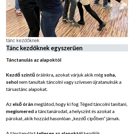
tánc kezdőknek
Tánc kezdőknek egyszerűen
Tánctanulás az alapoktól
Kezdő szintű
óráinkra
,
azokat várjuk akik még
soha,
sehol
nem tanultak
táncolni vagy szívesen újratanulnák a
társastánc alapokat.
Az
első órán
meglátod,
hogy ki fog Téged táncolni tanítani,
megismered
a tánctanárodat, a helyszínt és azokat a
párokat, akik hozzád hasonlóan „kezdő cipőben” járnak.
A tánctanulást
teljesen az alapoktól
kezdjük.