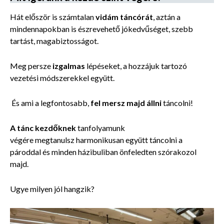
Hát először is számtalan
vidám táncórát
, aztán a
mindennapokban is észrevehető jókedvűséget, szebb
tartást, magabiztosságot.
Meg persze
izgalmas
lépéseket, a hozzájuk tartozó
vezetési módszerekkel együtt.
És ami a legfontosabb,
fel mersz majd állni
táncolni!
A tánc kezdőknek
tanfolyamunk
végére megtanulsz harmonikusan együtt táncolni a
pároddal és minden házibuliban önfeledten szórakozol
majd.
Ugye milyen jól hangzik?