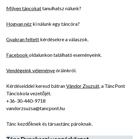
Milyen táncokat
tanulhatsz nálunk?
Hogyan néz
ki nálunk egy táncóra?
Gyakran feltett
kérdésekre a válaszok.
Facebook
oldalunkon található eseményeink.
Vendégeink véleménye
óráinkról.
Kérdéseiddel keresd bátran
Vándor Zsuzsát
, a TáncPont
Tánciskola vezetőjét.
+36-30-440-9718
vandorzsuzsa@tancpont.hu
Tánc kezdőknek és társastánc pároknak.