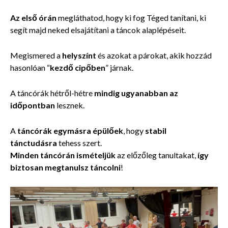
Az első órán
megláthatod, hogy ki fog
Téged tanítani, ki
segít majd neked elsajátítani a táncok alaplépéseit.
Megismered a
helyszínt
és azokat a párokat, akik hozzád
hasonlóan “
kezdő cipőben
” járnak.
A táncórák hétről-hétre
mindig ugyanabban az
időpontban
lesznek.
A
táncórák
egymásra épülőek
, hogy
stabil
tánctudásra
tehess szert.
Minden táncórán ismételjük
az előzőleg tanultakat,
így
biztosan megtanulsz táncolni
!