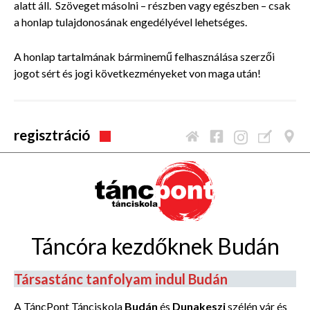
alatt áll. Szöveget másolni – részben vagy egészben – csak
a honlap tulajdonosának engedélyével lehetséges.
A honlap tartalmának bárminemű felhasználása szerzői
jogot sért és jogi következményeket von maga után!
regisztráció
Táncóra kezdőknek Budán
Társastánc tanfolyam indul Budán
A TáncPont Tánciskola
Budán
és
Dunakeszi
szélén vár és