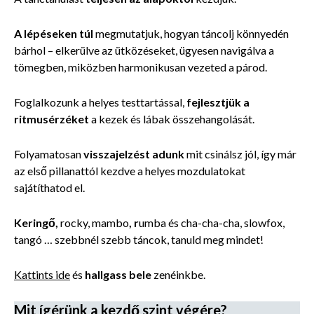
A lépéseken túl
megmutatjuk, hogyan táncolj könnyedén
bárhol – elkerülve az ütközéseket, ügyesen navigálva a
tömegben, miközben harmonikusan vezeted a párod.
Foglalkozunk a helyes testtartással,
fejlesztjük a
ritmusérzéket
a kezek és lábak összehangolását.
Folyamatosan
visszajelzést adunk
mit csinálsz jól, így már
az első pillanattól kezdve a helyes mozdulatokat
sajátíthatod el.
Keringő,
rocky, mambo
, r
umba és cha-cha-cha, slowfox,
tangó … szebbnél szebb táncok, tanuld meg mindet!
Kattints ide
és
hallgass bele
zenéinkbe.
Mit ígérünk a kezdő szint végére?