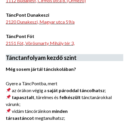
1112 Budapest, Cirmos utca 8. (Őrmező)
TáncPont Dunakeszi
2120 Dunakeszi, Magyar utca 59/a
TáncPont Fót
2151 Fót, Vörösmarty Mihály tér 3,
Tánctanfolyam kezdő szint
Még sosem jártál tánciskolában?
Gyere a TáncPontba, mert
az órákon végig a
saját pároddal táncolhatsz
;
tapasztalt
, türelmes és
felkészült
tánctanárokkal
várunk;
vidám táncóráinkon
minden
társastáncot
megtanulhatsz;