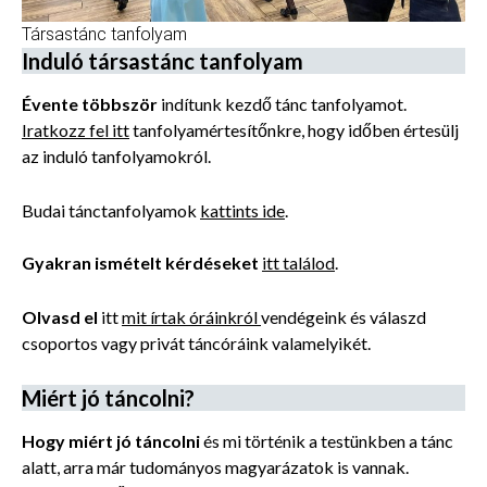
Társastánc tanfolyam
Induló társastánc tanfolyam
Évente többször
indítunk kezdő tánc tanfolyamot.
Iratkozz fel itt
tanfolyamértesítőnkre, hogy időben értesülj
az induló tanfolyamokról.
Budai tánctanfolyamok
kattints ide
.
Gyakran ismételt kérdéseket
itt találod
.
Olvasd el
itt
mit írtak óráinkról
vendégeink és válaszd
csoportos vagy privát táncóráink valamelyikét.
Miért jó táncolni?
Hogy miért jó táncolni
és mi történik a testünkben a tánc
alatt, arra már tudományos magyarázatok is vannak.