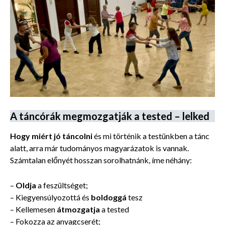
A táncórák megmozgatják a tested – lelked
Hogy miért jó táncolni
és mi történik a testünkben a tánc
alatt, arra már tudományos magyarázatok is vannak.
Számtalan előnyét hosszan sorolhatnánk, íme néhány:
–
Oldja
a feszültséget;
– Kiegyensúlyozottá és
boldoggá
tesz
– Kellemesen
átmozgatja
a tested
– Fokozza az anyagcserét;