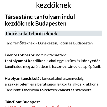
kezdőknek
Társastánc tanfolyam indul
kezdőknek Budapesten.
Tánciskola felnőtteknek
Tánc felnőtteknek – Dunakeszin, Fóton és Budapesten.
Évente többször
indítunk társastánc
tanfolyamot kezdőknek
, ahol egyszerűen és
könnyedén
tanulhatod meg az életben is
hasznos táncok
alaplépéseit.
Ha olyan tánciskolát
keresel, ahol a szenvedély,
a
szakértelem
és a barátságos légkör találkozik, akkor a
TáncPont Tánciskola
tökéletes választás
számodra.
TáncPont Budapest