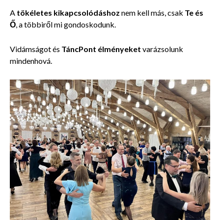
A
tökéletes kikapcsolódáshoz
nem kell más, csak
Te és
Ő
, a többiről mi gondoskodunk.
Vidámságot és
TáncPont élményeket
varázsolunk
mindenhová.