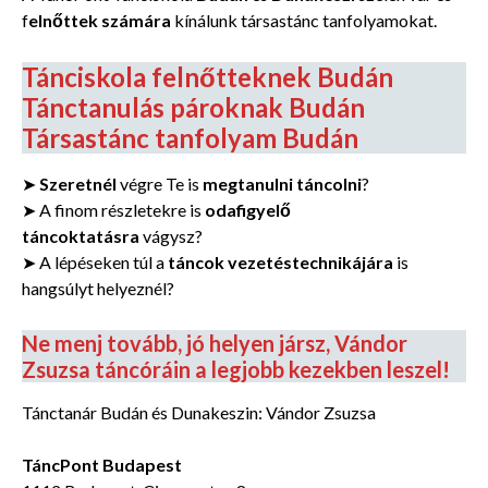
f
elnőttek számára
kínálunk társastánc tanfolyamokat.
Tánciskola felnőtteknek Budán
Tánctanulás pároknak Budán
Társastánc tanfolyam Budán
➤
Szeretnél
végre Te is
megtanulni táncolni
?
➤ A finom részletekre is
odafigyelő
táncoktatásra
vágysz?
➤ A lépéseken túl a
táncok vezetéstechnikájára
is
hangsúlyt helyeznél?
Ne menj tovább, jó helyen jársz, Vándor
Zsuzsa táncóráin a legjobb kezekben leszel!
Tánctanár Budán és Dunakeszin: Vándor Zsuzsa
TáncPont Budapest