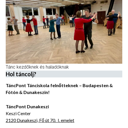
Tánc kezdőknek és haladóknak
Hol táncolj?
TáncPont Tánciskola felnőtteknek – Budapesten &
Fótón & Dunakeszin!
TáncPont Dunakeszi
Keszi Center
2120 Dunakeszi, Fő út 70. I. emelet