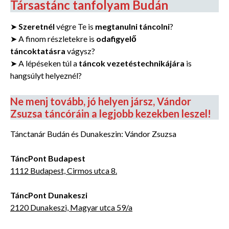
Társastánc tanfolyam Budán
➤
Szeretnél
végre Te is
megtanulni táncolni
?
➤ A finom részletekre is
odafigyelő
táncoktatásra
vágysz?
➤ A lépéseken túl a
táncok vezetéstechnikájára
is
hangsúlyt helyeznél?
Ne menj tovább, jó helyen jársz, Vándor
Zsuzsa táncóráin a legjobb kezekben leszel!
Tánctanár Budán és Dunakeszin: Vándor Zsuzsa
TáncPont Budapest
1112 Budapest, Cirmos utca 8.
TáncPont Dunakeszi
2120 Dunakeszi, Magyar utca 59/a