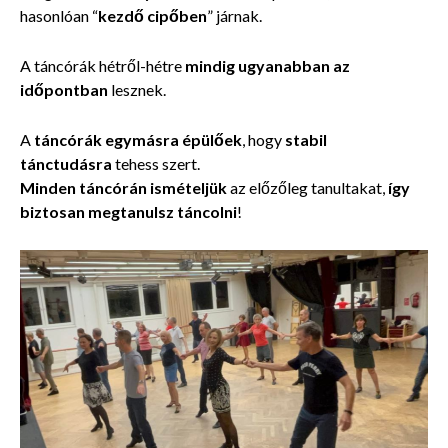
hasonlóan “
kezdő cipőben
” járnak.
A táncórák hétről-hétre
mindig ugyanabban az
időpontban
lesznek.
A
táncórák
egymásra épülőek
, hogy
stabil
tánctudásra
tehess szert.
Minden táncórán ismételjük
az előzőleg tanultakat,
így
biztosan megtanulsz táncolni
!