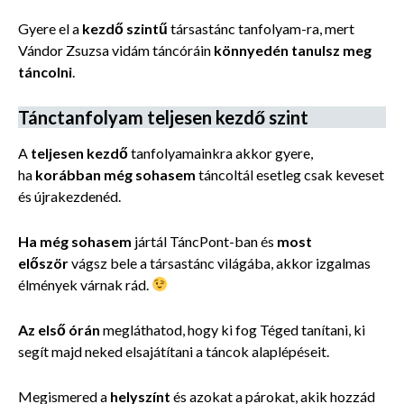
Gyere el a
kezdő szintű
társastánc tanfolyam-ra, mert
Vándor Zsuzsa vidám táncóráin
könnyedén tanulsz meg
táncolni
.
Tánctanfolyam teljesen kezdő szint
A
teljesen kezdő
tanfolyamainkra akkor gyere,
ha
korábban még sohasem
táncoltál esetleg csak keveset
és újrakezdenéd.
Ha még sohasem
jártál TáncPont-ban és
most
először
vágsz bele a társastánc világába, akkor izgalmas
élmények várnak rád.
Az első órán
megláthatod, hogy ki fog
Téged tanítani, ki
segít majd neked elsajátítani a táncok alaplépéseit.
Megismered a
helyszínt
és azokat a párokat, akik hozzád