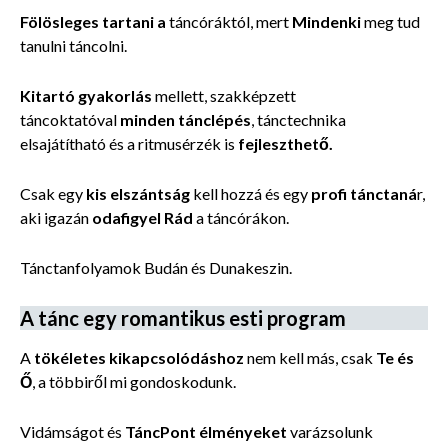
Fölösleges tartani a
táncóráktól, mert
Mindenki
meg tud
tanulni táncolni.
Kitartó gyakorlás
mellett, szakképzett
táncoktatóval
minden tánclépés
, tánctechnika
elsajátítható és a ritmusérzék is
fejleszthető.
Csak egy
kis elszántság
kell hozzá és egy
profi tánctaná
r,
aki igazán
odafigyel Rád
a táncórákon.
Tánctanfolyamok Budán és Dunakeszin.
A tánc egy romantikus esti program
A
tökéletes kikapcsolódáshoz
nem kell más, csak
Te és
Ő
, a többiről mi gondoskodunk.
Vidámságot és
TáncPont élményeket
varázsolunk