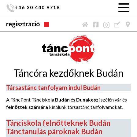
+36 30 440 9718
regisztráció
Táncóra kezdőknek Budán
Társastánc tanfolyam indul Budán
A TáncPont Tánciskola
Budán
és
Dunakeszi
szélén vár és
f
elnőttek számára
kínálunk társastánc tanfolyamokat.
Tánciskola felnőtteknek Budán
Tánctanulás pároknak Budán