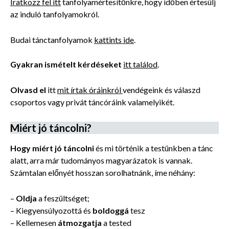
Iratkozz fel itt
tanfolyamértesítőnkre, hogy időben értesülj
az induló tanfolyamokról.
Budai tánctanfolyamok
kattints ide
.
Gyakran ismételt kérdéseket
itt találod
.
Olvasd el
itt
mit írtak óráinkról
vendégeink és válaszd
csoportos vagy privát táncóráink valamelyikét.
Miért jó táncolni?
Hogy miért jó táncolni
és mi történik a testünkben a tánc
alatt, arra már tudományos magyarázatok is vannak.
Számtalan előnyét hosszan sorolhatnánk, íme néhány:
–
Oldja
a feszültséget;
– Kiegyensúlyozottá és
boldoggá
tesz
– Kellemesen
átmozgatja
a tested