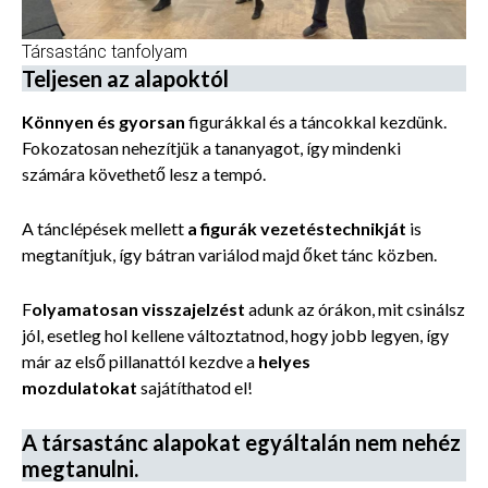
Társastánc tanfolyam
Teljesen az alapoktól
Könnyen és gyorsan
figurákkal és a táncokkal kezdünk.
Fokozatosan nehezítjük a tananyagot, így mindenki
számára követhető lesz a tempó.
A tánclépések mellett
a figurák vezetéstechnikját
is
megtanítjuk, így bátran variálod majd őket tánc közben.
F
olyamatosan visszajelzést
adunk az órákon, mit csinálsz
jól, esetleg hol kellene változtatnod, hogy jobb legyen, így
már az első pillanattól kezdve a
helyes
mozdulatokat
sajátíthatod el!
A társastánc alapokat egyáltalán nem nehéz
megtanulni.