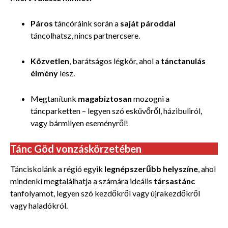
Páros
táncóráink során a
saját pároddal
táncolhatsz, nincs partnercsere.
Közvetlen
, barátságos légkör, ahol a
tánctanulás
élmény
lesz.
Megtanítunk
magabiztosan
mozogni a
táncparketten – legyen szó esküvőről, házibuliról,
vagy bármilyen eseményről!
Tánc Göd vonzáskörzetében
Tánciskolánk a régió egyik
legnépszerűbb helyszíne
, ahol
mindenki megtalálhatja a számára ideális
társastánc
tanfolyamot, legyen szó kezdőkről vagy újrakezdőkről
vagy haladókról.