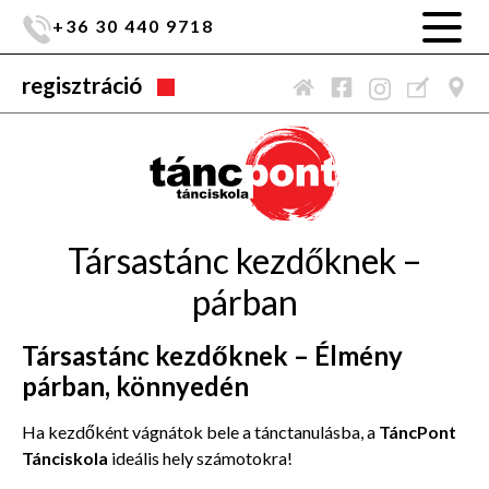
+36 30 440 9718
regisztráció
Társastánc kezdőknek –
párban
Társastánc kezdőknek – Élmény
párban, könnyedén
Ha kezdőként vágnátok bele a tánctanulásba, a
TáncPont
Tánciskola
ideális hely számotokra!