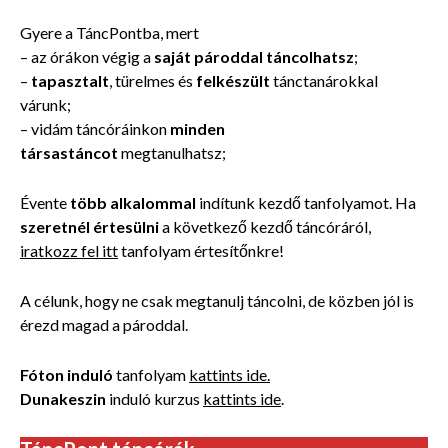
Gyere a TáncPontba, mert
– az órákon végig a
saját pároddal táncolhatsz
;
–
tapasztalt
, türelmes és
felkészült
tánctanárokkal
várunk;
– vidám táncóráinkon
minden
társastáncot
megtanulhatsz;
Évente
több alkalommal
indítunk kezdő tanfolyamot. Ha
szeretnél értesülni
a következő kezdő táncóráról,
iratkozz fel itt
tanfolyam értesítőnkre!
A célunk, hogy ne csak megtanulj táncolni, de közben jól is
érezd magad a pároddal.
Fóton induló
tanfolyam
kattints ide.
Dunakeszin
induló kurzus
kattints ide
.