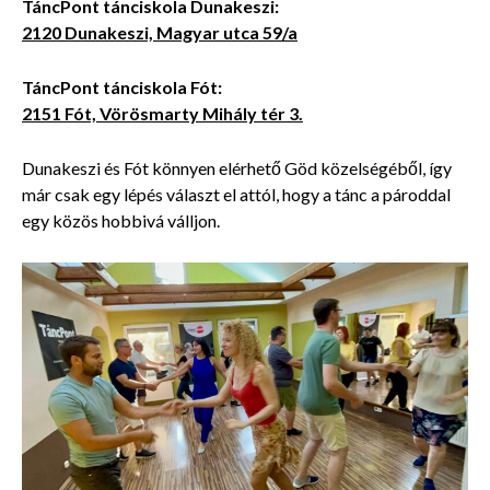
TáncPont tánciskola Dunakeszi:
2120 Dunakeszi, Magyar utca 59/a
TáncPont tánciskola Fót:
2151 Fót, Vörösmarty Mihály tér 3.
Dunakeszi és Fót könnyen elérhető Göd közelségéből, így
már csak egy lépés választ el attól, hogy a tánc a pároddal
egy közös hobbivá válljon.