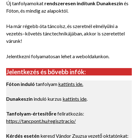
Új tanfolyamokat
rendszeresen indítunk Dunakeszin
és
Fóton, és mindig az alapoktól.
Ha már régebb óta táncolsz, és szeretnél elmélyülni a
vezetés–követés tánctechnikájában, akkor is szeretettel
várunk!
Jelentkezni folyamatosan lehet a weboldalunkon.
Jelentkezés és bővebb infók:
Fóton induló
tanfolyam
kattints ide.
Dunakeszin
induló kurzus
kattints ide
.
Tanfolyam-értesítőre
feliratkozás:
https://tancpont.hu/regisztracio/
Kérdés esetén
keresd Vándor Zsuzsa vezető oktatónkat: