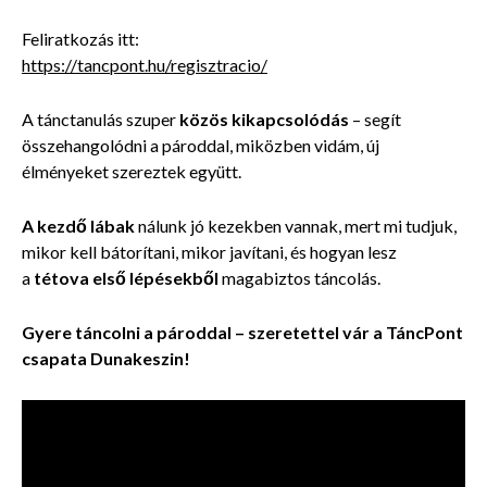
Feliratkozás itt:
https://tancpont.hu/regisztracio/
A tánctanulás szuper
közös kikapcsolódás
– segít
összehangolódni a pároddal, miközben vidám, új
élményeket szereztek együtt.
A kezdő lábak
nálunk jó kezekben vannak, mert mi tudjuk,
mikor kell bátorítani, mikor javítani, és hogyan lesz
a
tétova első lépésekből
magabiztos táncolás.
Gyere táncolni a pároddal – szeretettel vár a TáncPont
csapata Dunakeszin!