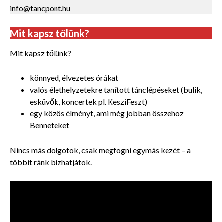
info@tancpont.hu
Mit kapsz tőlünk?
Mit kapsz tőlünk?
könnyed, élvezetes órákat
valós élethelyzetekre tanított tánclépéseket (bulik,
esküvők, koncertek pl. KesziFeszt)
egy közös élményt, ami még jobban összehoz
Benneteket
Nincs más dolgotok, csak megfogni egymás kezét – a
többit ránk bízhatjátok.