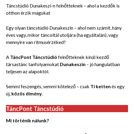
Táncstúdió Dunakeszi-n felnőtteknek – ahol a kezdők is
otthon érzik magukat
Egy olyan táncstúdió Dunakeszin – ahol nem számít, hány
éves vagy, mikor táncoltál utoljára (ha egyáltalán), vagy
mennyire van ritmusérzéked?
A
TáncPont Táncstúdió
felnőtteknek kínál kezdő
társastánc tanfolyamokat
Dunakeszin
– jó hangulatban
teljesen az alapoktól.
Semmi feszengés, semmi kötelező – csak
Ti ketten
és egy
új,
közös élmény.
TáncPont Táncstúdió
Mi történik nálunk?