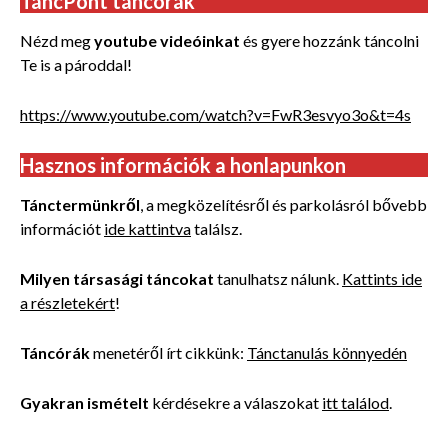
TáncPont táncórák
Nézd meg
youtube videóinkat
és gyere hozzánk táncolni
Te is a pároddal!
https://www.youtube.com/watch?v=FwR3esvyo3o&t=4s
Hasznos információk a honlapunkon
Tánctermünkről
, a megközelítésről és parkolásról bővebb
információt
ide kattintva
találsz.
Milyen társasági táncokat
tanulhatsz nálunk.
Kattints ide
a részletekért
!
Táncórák
menetéről írt cikkünk:
Tánctanulás könnyedén
Gyakran ismételt
kérdésekre a válaszokat
itt találod
.