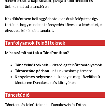
hanem erősíti a kapcsolatot, javítja a koordinációt és
önbizalmat ad a tánctéren.
Kezdőként sem kell aggódnotok: az órák felépítése úgy
történik, hogy mindenki könnyedén kövesse a lépéseket, és
élvezze a közös tánctanulást.
Tanfolyamok felnőtteknek
Mire számíthattok a TáncPontban?
Tánc felnőtteknek
– kizárólag felnőtt tanfolyamok
Társastánc párban
– nálunk sosincs párcsere
Kényelmes helyszínek
– könnyen megközelíthető
táncterem Dunakeszin és környékén
Táncstúdió
Tánctanulás felnőtteknek – Dunakeszin és Fóton.