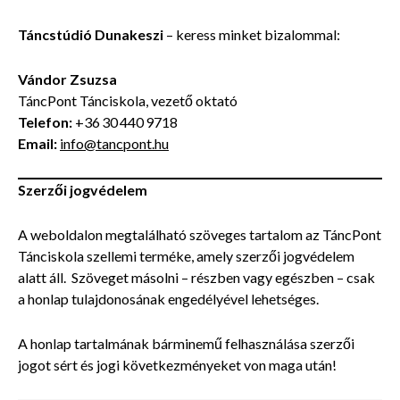
Táncstúdió Dunakeszi
– keress minket bizalommal:
Vándor Zsuzsa
TáncPont Tánciskola, vezető oktató
Telefon:
+36 30 440 9718
Email:
info@tancpont.hu
Szerzői jogvédelem
A weboldalon megtalálható szöveges tartalom az TáncPont
Tánciskola szellemi terméke, amely szerzői jogvédelem
alatt áll. Szöveget másolni – részben vagy egészben – csak
a honlap tulajdonosának engedélyével lehetséges.
A honlap tartalmának bárminemű felhasználása szerzői
jogot sért és jogi következményeket von maga után!