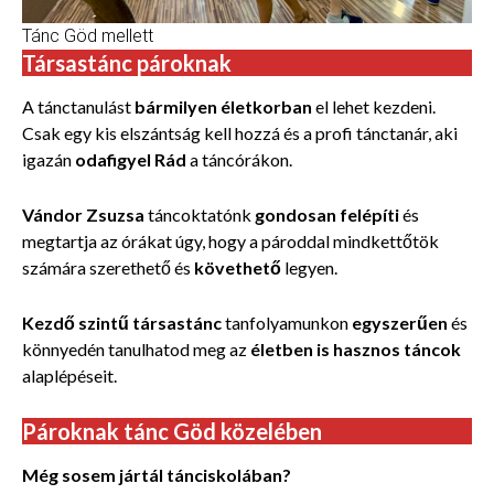
Tánc Göd mellett
Társastánc pároknak
A tánctanulást
bármilyen életkorban
el lehet kezdeni.
Csak egy kis elszántság kell hozzá és a profi tánctanár, aki
igazán
odafigyel Rád
a táncórákon.
Vándor Zsuzsa
táncoktatónk
gondosan felépíti
és
megtartja az órákat úgy, hogy a pároddal mindkettőtök
számára
szerethető és
követhető
legyen.
Kezdő szintű társastánc
tanfolyamunkon
egyszerűen
és
könnyedén tanulhatod meg az
életben is hasznos táncok
alaplépéseit.
Pároknak tánc Göd közelében
Még sosem jártál tánciskolában?