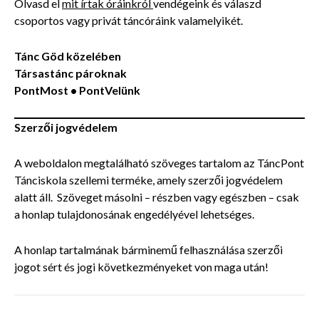
Olvasd el
mit írtak óráinkról
vendégeink és válaszd
csoportos vagy privát táncóráink valamelyikét.
Tánc Göd közelében
Társastánc pároknak
PontMost •
PontVelünk
Szerzői jogvédelem
A weboldalon megtalálható szöveges tartalom az TáncPont
Tánciskola szellemi terméke, amely szerzői jogvédelem
alatt áll. Szöveget másolni – részben vagy egészben – csak
a honlap tulajdonosának engedélyével lehetséges.
A honlap tartalmának bárminemű felhasználása szerzői
jogot sért és jogi következményeket von maga után!