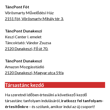
TáncPont Fót
Vörösmarty Művelődési Ház
2151 Fót, Vörösmarty Mihály tér 3.
TáncPont Dunakeszi
Keszi Center I. emelet
Táncoktató: Vándor Zsuzsa
2120 Dunakeszi, Fő út 70.
TáncPont Dunakeszi
Amazon Mozgásstúdió
2120 Dunakeszi, Magyar utca 59/a
Társastánc kezdő
Ha szeretnél időben értesülni a következő kezdő
társastánc tanfolyam indulásáról,
iratkozz fel tanfolyam-
értesítőnkre
– és szólunk, amikor indul az új csoport!