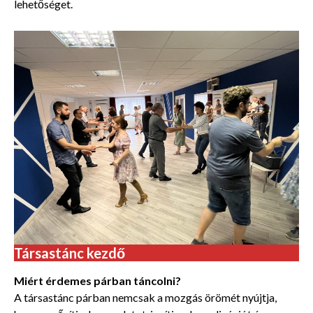
lehetőséget.
Társastánc kezdő
Miért érdemes párban táncolni?
A társastánc párban nemcsak a mozgás örömét nyújtja,