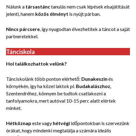
Nálunk a
társastánc
tanulás nem csak lépések elsajátítását
jelenti, hanem
közös élményt
is nyújt párban.
Nincs párcsere
, így nyugodtan élvezhetitek a táncot a saját
partneretekkel.
Tánciskola
Hol találkozhattok velünk?
Tánciskolánk több ponton elérhető:
Dunakeszin
és
környékén, így ha közel laktok pl.
Budakalászhoz
,
Szentendréhez, könnyen be tudtok csatlakozni a
tanfolyamokra, mert autóval 10-15 perc alatt elértek
minket.
Hétköznap
este vagy
hétvégi
időpontokban is szervezünk
órákat, hogy mindenki megtalálja a számára ideális