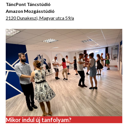
TáncPont Táncstúdió
Amazon Mozgásstúdió
2120 Dunakeszi, Magyar utca 59/a
Mikor indul új tanfolyam?