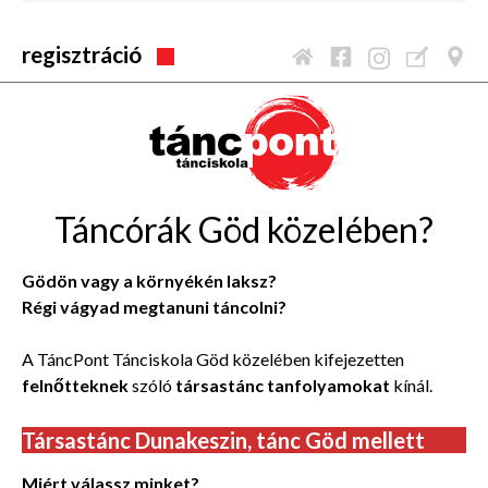
regisztráció
Táncórák Göd közelében?
Gödön vagy a környékén laksz?
Régi vágyad megtanuni táncolni?
A TáncPont Tánciskola Göd közelében kifejezetten
felnőtteknek
szóló
társastánc tanfolyamokat
kínál.
Társastánc Dunakeszin, tánc Göd mellett
Miért válassz minket?