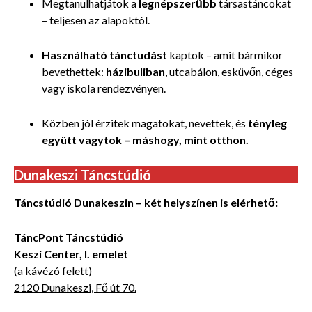
Megtanulhatjátok a
legnépszerűbb
társastáncokat
– teljesen az alapoktól.
Használható tánctudást
kaptok – amit bármikor
bevethettek:
házibuliban
, utcabálon, esküvőn, céges
vagy iskola rendezvényen.
Közben jól érzitek magatokat, nevettek, és
tényleg
együtt vagytok – máshogy, mint otthon.
Dunakeszi Táncstúdió
Táncstúdió Dunakeszin – két helyszínen is elérhető:
TáncPont Táncstúdió
Keszi Center, I. emelet
(a kávézó felett)
2120 Dunakeszi, Fő út 70.