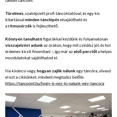
tanulni táncolni.
Türelmes
, szaképzett profi táncoktatóval, és egy kis
kitartással
minden tánclépés
elsajátítható és
a
ritmusérzék
is fejleszthető.
Könnyen tanulható
figurákkal kezdünk és folyamatosan
visszajelzést adunk
az órákon, hogy mit csinálsz jól, és hol
érdemes kicsit finomítani –, így már az
első perctől
a helyes
mozdulatokat sajátíthatod el.
Ha kíváncsi vagy,
hogyan zajlik nálunk
egy táncóra, olvasd
el ezt a cikkünket, mindent megtudsz belőle:
https://tancpont.hu/hogy-is-nez-ki-nalunk-egy-tancora