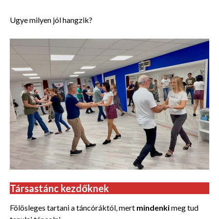
Ugye milyen jól hangzik?
Társastánc kezdőknek
Fölösleges tartani a táncóráktól, mert
mindenki
meg tud