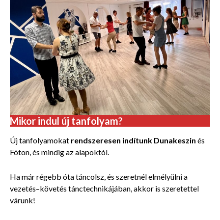
Mikor indul új tanfolyam?
Új tanfolyamokat
rendszeresen indítunk Dunakeszin
és
Fóton, és mindig az alapoktól.
Ha már régebb óta táncolsz, és szeretnél elmélyülni a
vezetés–követés tánctechnikájában, akkor is szeretettel
várunk!