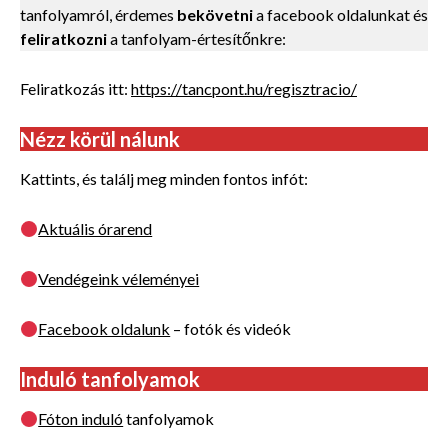
tanfolyamról, érdemes
bekövetni
a facebook oldalunkat és
feliratkozni
a tanfolyam-értesítőnkre:
Feliratkozás itt:
https://tancpont.hu/regisztracio/
Nézz körül nálunk
Kattints, és találj meg minden fontos infót:
Aktuális órarend
Vendégeink véleményei
Facebook oldalunk
– fotók és videók
Induló tanfolyamok
Fóton induló
tanfolyamok