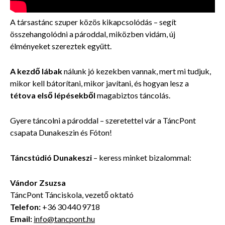
A társastánc szuper közös kikapcsolódás – segít
összehangolódni a pároddal, miközben vidám, új
élményeket szereztek együtt.
A kezdő lábak
nálunk jó kezekben vannak, mert mi tudjuk,
mikor kell bátorítani, mikor javítani, és hogyan lesz a
tétova első lépésekből
magabiztos táncolás.
Gyere táncolni a pároddal – szeretettel vár a TáncPont
csapata Dunakeszin és Fóton!
Táncstúdió Dunakeszi
– keress minket bizalommal:
Vándor Zsuzsa
TáncPont Tánciskola, vezető oktató
Telefon:
+36 30 440 9718
Email:
info@tancpont.hu