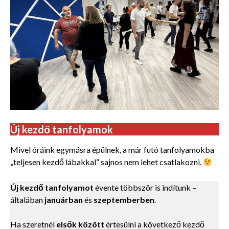
Új kezdő tanfolyamok
Mivel óráink egymásra épülnek, a már futó tanfolyamokba
„teljesen kezdő lábakkal” sajnos nem lehet csatlakozni.
Új kezdő tanfolyamot
évente többször is indítunk –
általában
januárban
és
szeptemberben
.
Ha szeretnél
elsők között
értesülni a következő kezdő