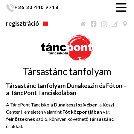
+36 30 440 9718
regisztráció
Társastánc tanfolyam
Társastánc tanfolyam Dunakeszin és Fóton –
a TáncPont Tánciskolában
A TáncPont Tánciskola
Dunakeszi szívében
, a Keszi
Center I. emeletén valamint
Fót központjában
vár,
felnőtteknek
szóló, könnyen követhető
társastánc
órákkal.