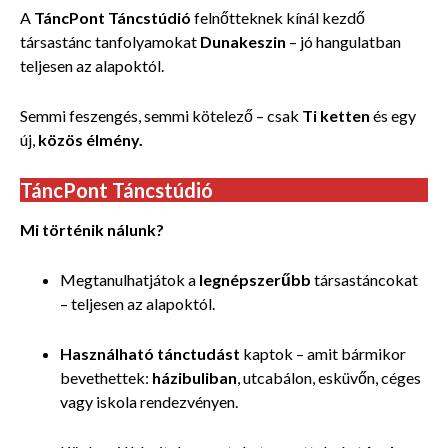
A
TáncPont Táncstúdió
felnőtteknek kínál kezdő
társastánc tanfolyamokat
Dunakeszin
– jó hangulatban
teljesen az alapoktól.
Semmi feszengés, semmi kötelező – csak
Ti ketten
és egy
új,
közös élmény.
TáncPont Táncstúdió
Mi történik nálunk?
Megtanulhatjátok a
legnépszerűbb
társastáncokat
– teljesen az alapoktól.
Használható tánctudást
kaptok – amit bármikor
bevethettek:
házibuliban
, utcabálon, esküvőn, céges
vagy iskola rendezvényen.