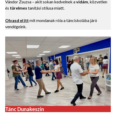
Vándor Zsuzsa – akit sokan kedvelnek a
vidám
, közvetlen
és
türelmes
tanítási stílusa miatt.
Olvasd el itt
mit mondanak róla a tánciskolába járó
vendégeink.
Tánc Dunakeszin