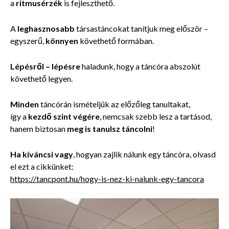
a
ritmusérzék
is fejleszthető.
A
leghasznosabb
társastáncokat tanítjuk meg először –
egyszerű,
könnyen
követhető formában.
Lépésről – lépésre
haladunk, hogy a táncóra abszolút
követhető legyen.
Minden
táncórán ismételjük az előzőleg tanultakat,
így a
kezdő szint végére
, nemcsak szebb lesz a tartásod,
hanem
biztosan
meg is tanulsz táncolni
!
Ha kíváncsi vagy
, hogyan zajlik nálunk egy táncóra, olvasd
el ezt a cikkünket:
https://tancpont.hu/hogy-is-nez-ki-nalunk-egy-tancora