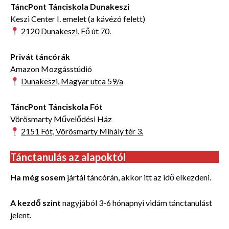
TáncPont Tánciskola Dunakeszi
Keszi Center I. emelet (a kávézó felett)
2120 Dunakeszi, Fő út 70.
Privát táncórák
Amazon Mozgásstúdió
Dunakeszi, Magyar utca 59/a
TáncPont Tánciskola Fót
Vörösmarty Művelődési Ház
2151 Fót, Vörösmarty Mihály tér 3.
Tánctanulás az alapoktól
Ha még sosem
jártál táncórán, akkor itt az idő elkezdeni.
A kezdő szint
nagyjából 3-6 hónapnyi vidám tánctanulást
jelent.