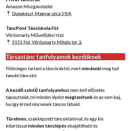
Amazon Mozgásstúdió
Dunakeszi, Magyar utca 59/A
TáncPont Tánciskola Fót
Vörösmarty Művelődési Ház
2151 Fót, Vörösmarty Mihály tér 3.
Társastánc tanfolyamok kezdőknek
Fölösleges tartani a táncóráktól, mert
mindenki
meg tud
tanulni táncolni.
A kezdő szintű tanfolyamhoz
nem kell előzetes
tapasztalat, mi minden lépést
megtanítunk
és az sem baj,
ha úgy érzed nincsenek táncos lábaid.
Türelmes
, szakképzett táncoktatóval, és egy kis
kitartással
minden tánclépés
elsajátítható és