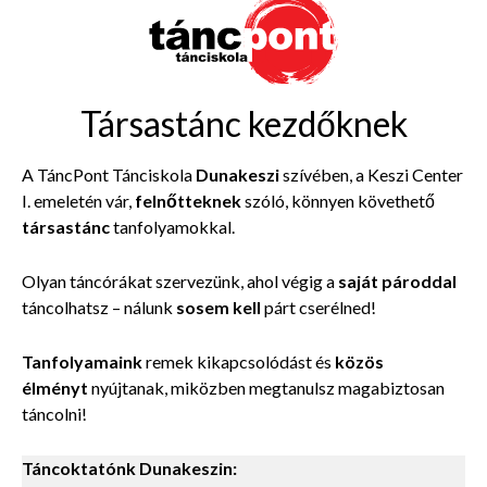
Társastánc kezdőknek
A TáncPont Tánciskola
Dunakeszi
szívében, a Keszi Center
I. emeletén vár,
felnőtteknek
szóló, könnyen követhető
társastánc
tanfolyamokkal.
Olyan táncórákat szervezünk, ahol végig a
saját pároddal
táncolhatsz – nálunk
sosem kell
párt cserélned!
Tanfolyamaink
remek kikapcsolódást és
közös
élményt
nyújtanak, miközben megtanulsz magabiztosan
táncolni!
Táncoktatónk Dunakeszin: