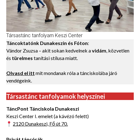
Társastánc tanfolyam Keszi Center
Táncoktatónk Dunakeszin
és Fóton
:
Vándor Zsuzsa – akit sokan kedvelnek a
vidám
, közvetlen
és
türelmes
tanítási stílusa miatt.
Olvasd el itt
mit mondanak róla a tánciskolába járó
vendégeink.
Társastánc tanfolyamok helyszínei
TáncPont Tánciskola Dunakeszi
Keszi Center I. emelet (a kávézó felett)
2120 Dunakeszi, Fő út 70.
Privát táncórák