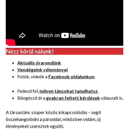
Nézz körül nálunk!
Aktuális órarendünk
Vendégeink véleményei
Fotók, videók a
Facebook oldalunkon
.
Fedezd fel,
milyen táncokat tanulhatsz
.
Böngészd át a
gyakran feltett kérdések
válaszait is.
A társastánc szuper közös kikapcsolódás – segít
összehangolódni a pároddal, miközben vidám, új
élményeket szereztek együtt.