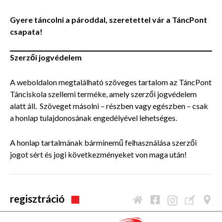
Gyere táncolni a pároddal, szeretettel vár a TáncPont
csapata!
Szerzői jogvédelem
A weboldalon megtalálható szöveges tartalom az TáncPont
Tánciskola szellemi terméke, amely szerzői jogvédelem
alatt áll. Szöveget másolni – részben vagy egészben – csak
a honlap tulajdonosának engedélyével lehetséges.
A honlap tartalmának bárminemű felhasználása szerzői
jogot sért és jogi következményeket von maga után!
regisztráció