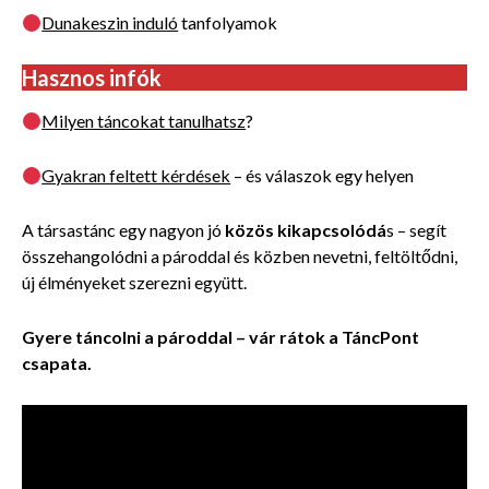
Dunakeszin induló
tanfolyamok
Hasznos infók
Milyen táncokat tanulhatsz
?
Gyakran feltett kérdések
– és válaszok egy helyen
A társastánc egy nagyon jó
közös
kikapcsolódá
s – segít
összehangolódni a pároddal és közben nevetni, feltöltődni,
új élményeket szerezni együtt.
Gyere táncolni a pároddal – vár rátok a TáncPont
csapata.