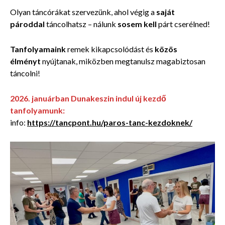
Olyan táncórákat szervezünk, ahol végig a
saját
pároddal
táncolhatsz – nálunk
sosem kell
párt cserélned!
Tanfolyamaink
remek kikapcsolódást és
közös
élményt
nyújtanak, miközben megtanulsz magabiztosan
táncolni!
2026. januárban Dunakeszin indul új kezdő
tanfolyamunk:
info:
https://tancpont.hu/paros-tanc-kezdoknek/