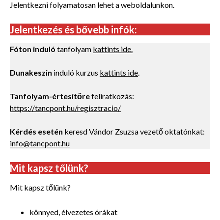
Jelentkezni folyamatosan lehet a weboldalunkon.
Jelentkezés és bővebb infók:
Fóton induló
tanfolyam
kattints ide.
Dunakeszin
induló kurzus
kattints ide
.
Tanfolyam-értesítőre
feliratkozás:
https://tancpont.hu/regisztracio/
Kérdés esetén
keresd Vándor Zsuzsa vezető oktatónkat:
info@tancpont.hu
Mit kapsz tőlünk?
Mit kapsz tőlünk?
könnyed, élvezetes órákat