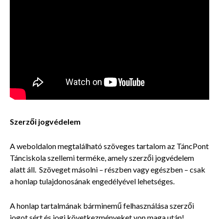
Szerzői jogvédelem
A weboldalon megtalálható szöveges tartalom az TáncPont
Tánciskola szellemi terméke, amely szerzői jogvédelem
alatt áll. Szöveget másolni – részben vagy egészben – csak
a honlap tulajdonosának engedélyével lehetséges.
A honlap tartalmának bárminemű felhasználása szerzői
jogot sért és jogi következményeket von maga után!