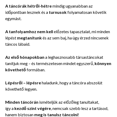
A táncórák hétről-hétre
mindig ugyanabban az
időpontban lesznek és a
turnusok
folyamatosan követik
egymást.
A tanfolyamhoz nem kell
előzetes tapasztalat, mi minden
lépést
megtanítunk
és az sem baj, ha úgy érzed nincsenek
táncos lábaid.
Az első hónapokban
a leghasznosabb társastáncokat
tanítjuk meg – és természetesen mindet egyszerű,
könnyen
követhető
formában.
Lépésről – lépésre
haladunk, hogy a táncóra abszolút
követhető legyen.
Minden táncórán
ismételjük az előzőleg tanultakat,
így a
kezdő szint végére
, nemcsak szebb lesz a tartásod,
hanem
biztosan
meg is tanulsz táncolni
!