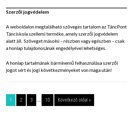
Szerzői jogvédelem
A weboldalon megtalálható szöveges tartalom az TáncPont
Tánciskola szellemi terméke, amely szerzői jogvédelem
alatt áll. Szöveget másolni – részben vagy egészben – csak
a honlap tulajdonosának engedélyével lehetséges.
A honlap tartalmának bárminemű felhasználása szerzői
jogot sért és jogi következményeket von maga után!
…
1
2
3
10
Következő oldal »