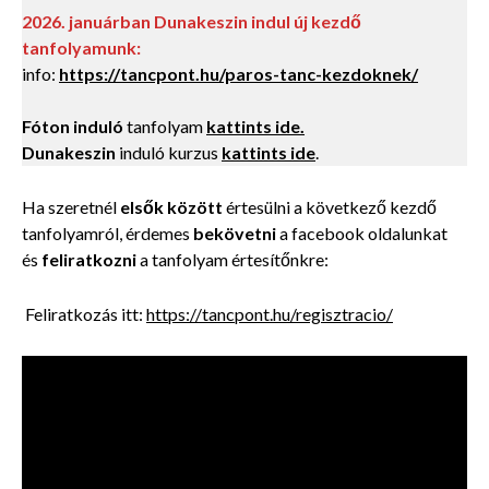
2026. januárban Dunakeszin indul új kezdő
tanfolyamunk:
info:
https://tancpont.hu/paros-tanc-kezdoknek/
Fóton induló
tanfolyam
kattints ide.
Dunakeszin
induló kurzus
kattints ide
.
Ha szeretnél
elsők között
értesülni a következő kezdő
tanfolyamról, érdemes
bekövetni
a facebook oldalunkat
és
feliratkozni
a tanfolyam értesítőnkre:
Feliratkozás itt:
https://tancpont.hu/regisztracio/