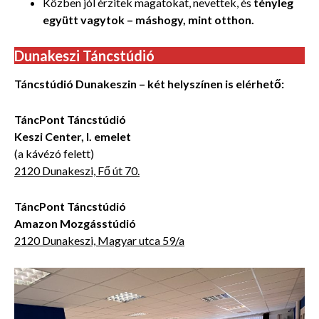
Közben jól érzitek magatokat, nevettek, és
tényleg
együtt vagytok – máshogy, mint otthon.
Dunakeszi Táncstúdió
Táncstúdió Dunakeszin – két helyszínen is elérhető:
TáncPont Táncstúdió
Keszi Center, I. emelet
(a kávézó felett)
2120 Dunakeszi, Fő út 70.
TáncPont Táncstúdió
Amazon Mozgásstúdió
2120 Dunakeszi, Magyar utca 59/a