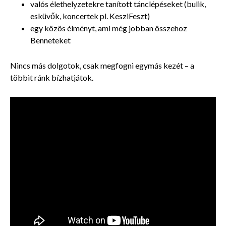
valós élethelyzetekre tanított tánclépéseket (bulik,
esküvők, koncertek pl. KesziFeszt)
egy közös élményt, ami még jobban összehoz
Benneteket
Nincs más dolgotok, csak megfogni egymás kezét – a
többit ránk bízhatjátok.