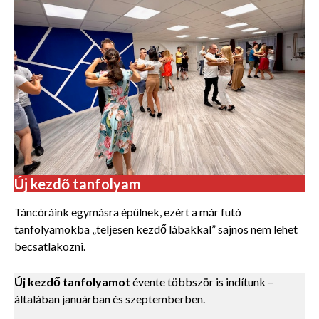
Új kezdő tanfolyam
Táncóráink egymásra épülnek, ezért a már futó
tanfolyamokba „teljesen kezdő lábakkal” sajnos nem lehet
becsatlakozni.
Új kezdő tanfolyamot
évente többször is indítunk –
általában januárban és szeptemberben.