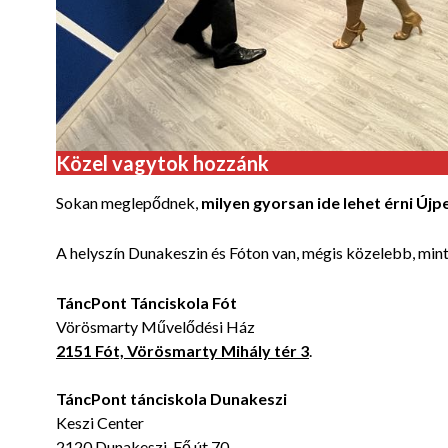
Közel vagytok hozzánk
Sokan meglepődnek,
milyen gyorsan ide lehet érni Újp
A helyszín Dunakeszin és Fóton van, mégis közelebb, min
TáncPont Tánciskola Fót
Vörösmarty Művelődési Ház
2151 Fót, Vörösmarty Mihály tér 3
.
TáncPont tánciskola
Dunakeszi
Keszi Center
2120 Dunakeszi, Fő út 70.