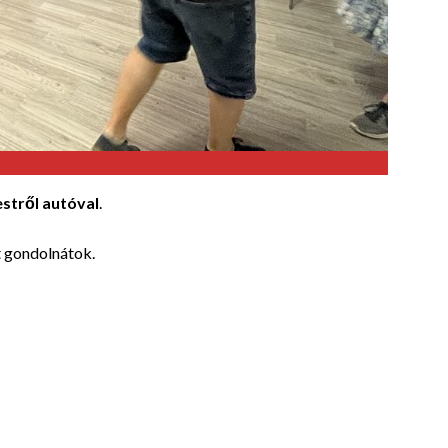
estről autóval
.
t gondolnátok.