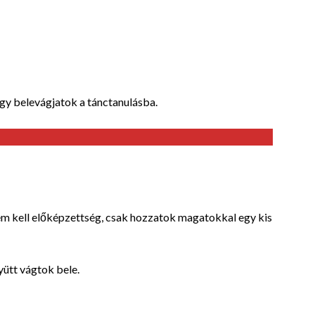
ogy belevágjatok a tánctanulásba.
 kell előképzettség, csak hozzatok magatokkal egy kis
yütt vágtok bele.