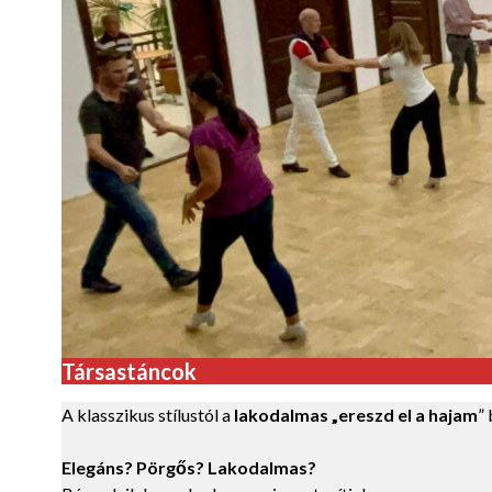
Társastáncok
A klasszikus stílustól a
lakodalmas „ereszd el a hajam
”
Elegáns? Pörgős? Lakodalmas?