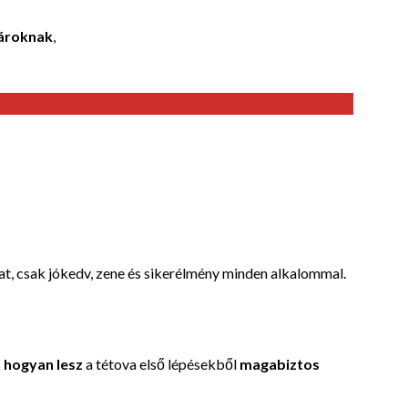
ároknak
,
t, csak jókedv, zene és sikerélmény minden alkalommal.
s
hogyan lesz
a tétova első lépésekből
magabiztos