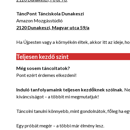
TáncPont Tánciskola Dunakeszi
Amazon Mozgásstúdió
2120 Dunakeszi, Magyar utca 59/a
Ha Újpesten vagy a környékén éltek, akkor itt az ideje, h
Teljesen kezdő szint
Még sosem táncoltatok?
Pont ezért érdemes elkezdeni!
Induló tanfolyamaink teljesen kezdőknek szólnak.
Nem
kíváncsiságot – a többit mi megmutatjuk!
Táncolni tanulni könnyebb, mint gondolnátok, főleg ha eg
Egy próbát megér – a többi már élmény lesz.