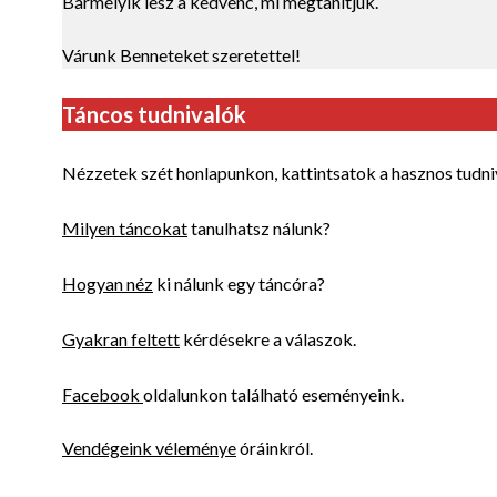
Bármelyik lesz a kedvenc, mi megtanítjuk.
Várunk Benneteket szeretettel!
Táncos tudnivalók
Nézzetek szét honlapunkon, kattintsatok a hasznos tudni
Milyen táncokat
tanulhatsz nálunk?
Hogyan néz
ki nálunk egy táncóra?
Gyakran feltett
kérdésekre a válaszok.
Facebook
oldalunkon található eseményeink.
Vendégeink véleménye
óráinkról.