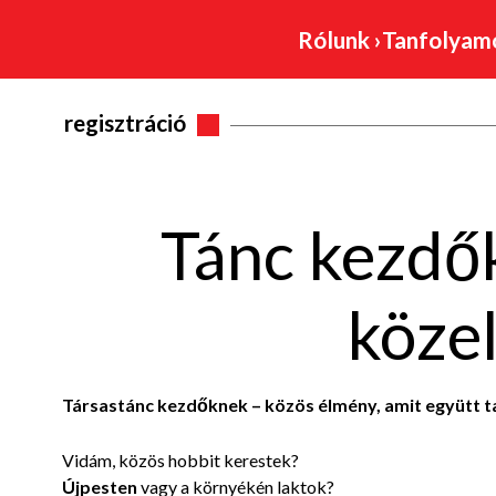
Rólunk
›
Tanfolya
regisztráció
Tánc kezdő
köze
Társastánc kezdőknek – közös élmény, amit együtt 
Vidám, közös hobbit kerestek?
Újpesten
vagy a környékén laktok?