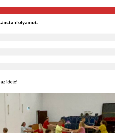
tánctanfolyamot
.
az ideje!