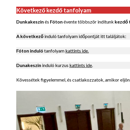
Következő kezdő tanfolyam
Dunkakeszin
és
Fóton
évente többször indítunk
kezdő 
A következő
induló tanfolyam időpontját itt találjátok:
Fóton induló
tanfolyam
kattints ide.
Dunakeszin
induló kurzus
kattints ide
.
Kövessétek figyelemmel, és csatlakozzatok, amikor eljön 