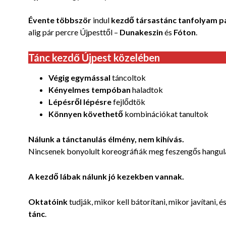
Évente többször
indul
kezdő társastánc tanfolyam
p
alig pár percre Újpesttől –
Dunakeszin
és
Fóton
.
Tánc kezdő Újpest közelében
Végig egymással
táncoltok
Kényelmes tempóban
haladtok
Lépésről lépésre
fejlődtök
Könnyen követhető
kombinációkat tanultok
Nálunk a tánctanulás élmény, nem kihívás.
Nincsenek bonyolult koreográfiák meg feszengős hangula
A kezdő lábak nálunk jó kezekben vannak.
Oktatóink
tudják, mikor kell bátorítani, mikor javítani, é
tánc
.