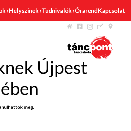
mok
›
Helyszínek
›
Tudnivalók
›
Órarend
Kapcsolat
knek Újpest
lében
tanulhattok meg
.