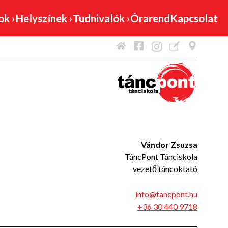
mok
›
Helyszínek
›
Tudnivalók
›
Órarend
Kapcsolat
Vándor Zsuzsa
TáncPont Tánciskola
vezető táncoktató
info@tancpont.hu
+36 30 440 9718