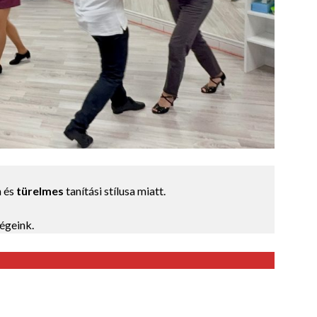
n és
türelmes
tanítási stílusa miatt.
égeink.