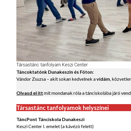
Társastánc tanfolyam Keszi Center
Táncoktatónk Dunakeszin
és Fóton
:
Vándor Zsuzsa – akit sokan kedvelnek a
vidám
, közvetle
Olvasd el itt
mit mondanak róla a tánciskolába járó vend
Társastánc tanfolyamok helyszínei
TáncPont Tánciskola Dunakeszi
Keszi Center I. emelet (a kávézó felett)