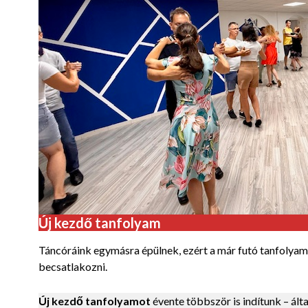
Új kezdő tanfolyam
Táncóráink egymásra épülnek, ezért a már futó tanfolyam
becsatlakozni.
Új kezdő tanfolyamot
évente többször is indítunk – ál