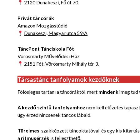
2120 Dunakeszi, Fő út 70.
Privát táncórák
Amazon Mozgásstúdió
Dunakeszi, Magyar utca 59/A
TáncPont Tánciskola Fót
Vörösmarty Művelődési Ház
2151 Fót, Vörösmarty Mihály tér 3.
Társastánc tanfolyamok kezdőknek
Fölösleges tartani a táncóráktól, mert
mindenki
meg tud t
A kezdő szintű tanfolyamhoz
nem kell előzetes tapaszt
úgy érzed nincsenek táncos lábaid.
Türelmes
, szakképzett táncoktatóval, és egy kis kitartá
a
ritmusérzék
is fejleszthető.