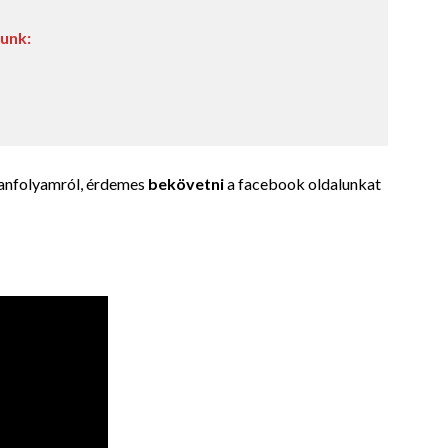
munk:
tanfolyamról, érdemes
bekövetni
a facebook oldalunkat