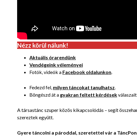
Nézz körül nálunk!
Aktuális órarendünk
Vendégeink véleményei
Fotók, videók a
Facebook oldalunkon
.
Fedezd fel,
milyen táncokat tanulhatsz
.
Böngészd át a
gyakran feltett kérdések
válaszait 
A társastánc szuper közös kikapcsolódás – segít összeha
szereztek együtt.
Gyere táncolni a pároddal, szeretettel vár a TáncPon