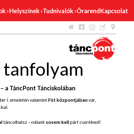
mok
›
Helyszínek
›
Tudnivalók
›
Órarend
Kapcsolat
 tanfolyam
 – a TáncPont Tánciskolában
nter I. emeletén valamint
Fót központjában
vár,
kal.
al
táncolhatsz – nálunk
sosem kell
párt cserélned!