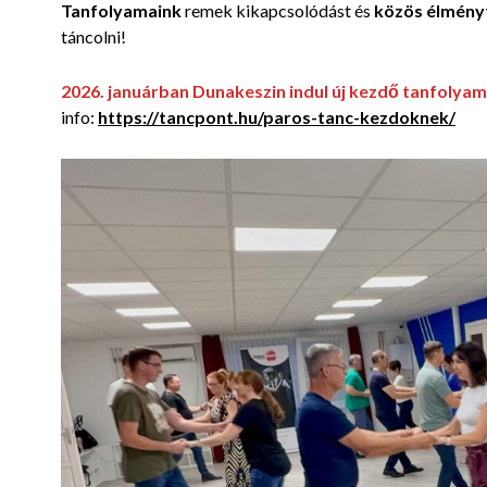
Tanfolyamaink
remek kikapcsolódást és
közös élmény
táncolni!
2026. januárban Dunakeszin indul új kezdő tanfolya
info:
https://tancpont.hu/paros-tanc-kezdoknek/