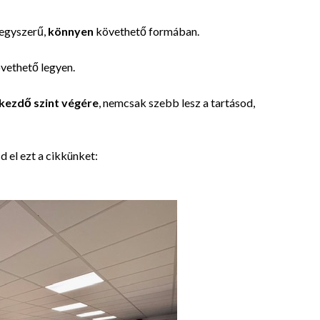
 egyszerű,
könnyen
követhető formában.
vethető legyen.
kezdő szint végére
, nemcsak szebb lesz a tartásod,
d el ezt a cikkünket: