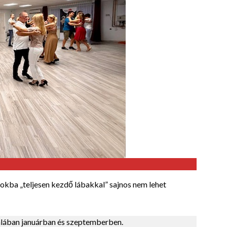
okba „teljesen kezdő lábakkal” sajnos nem lehet
talában januárban és szeptemberben.