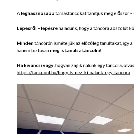
A
leghasznosabb
társastáncokat tanítjuk meg először –
Lépésről – lépésre
haladunk, hogy a táncóra abszolút kö
Minden
táncórán ismételjük az előzőleg tanultakat, így a
hanem
biztosan
meg is tanulsz táncolni
!
Ha kíváncsi vagy
, hogyan zajlik nálunk egy táncóra, olvas
https://tancpont.hu/hogy-is-nez-ki-nalunk-egy-tancora