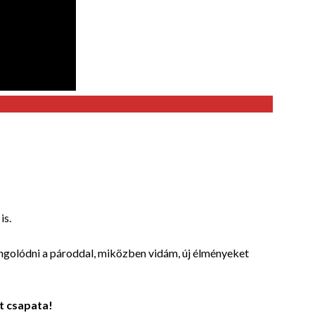
is.
ngolódni a pároddal, miközben vidám, új élményeket
t csapata!