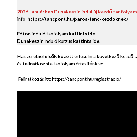
2026. januárban Dunakeszin indul új kezdő tanfolya
info:
https://tancpont.hu/paros-tanc-kezdoknek/
Fóton induló
tanfolyam
kattints ide.
Dunakeszin
induló kurzus
kattints ide
.
Ha szeretnél
elsők között
értesülni a következő kezdő 
és
feliratkozni
a tanfolyam értesítőnkre:
Feliratkozás itt:
https://tancpont.hu/regisztracio/