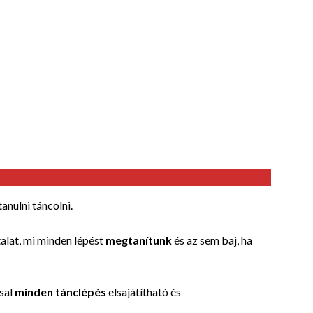
anulni táncolni.
alat, mi minden lépést
megtanítunk
és az sem baj, ha
ssal
minden tánclépés
elsajátítható és