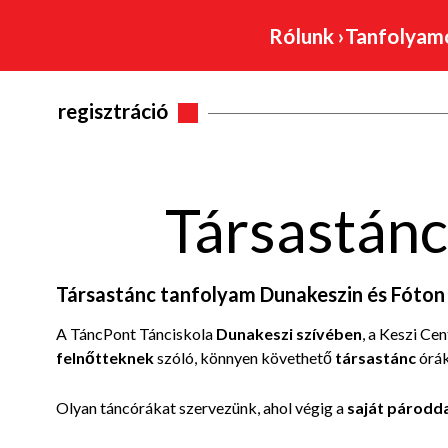
Rólunk
›
Tanfolya
regisztráció
Társastánc
Társastánc tanfolyam Dunakeszin és Fóton
A TáncPont Tánciskola
Dunakeszi szívében
, a Keszi Ce
felnőtteknek
szóló, könnyen követhető
társastánc
órák
Olyan táncórákat szervezünk, ahol végig a
saját párodd