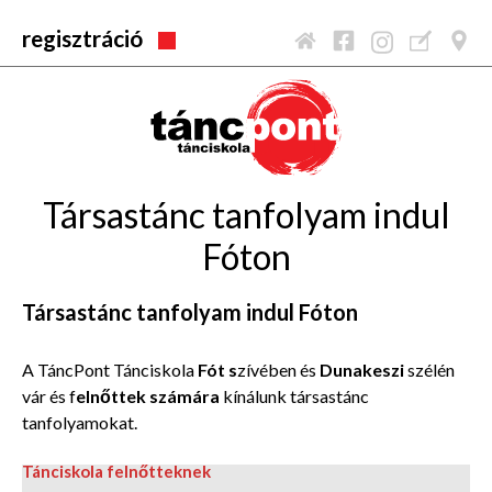
regisztráció
Társastánc tanfolyam indul
Fóton
Társastánc tanfolyam indul Fóton
A TáncPont Tánciskola
Fót s
zívében és
Dunakeszi
szélén
vár és f
elnőttek számára
kínálunk társastánc
tanfolyamokat.
Tánciskola felnőtteknek