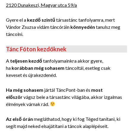
2120 Dunakeszi, Magyar utca 59/a
Gyere el a
kezdő szintű
társastánc tanfolyamra, mert
Vándor Zsuzsa vidám táncóráin
könnyedén
tanulsz meg
táncolni.
Tánc Fóton kezdőknek
A
teljesen kezdő
tanfolyamainkra akkor gyere,
ha
korábban még sohasem
táncoltál, esetleg csak
keveset és újrakezdenéd.
Ha még sohasem
jártál TáncPont-ban és
most
először
vágsz bele a társastánc világába, akkor izgalmas
élmények várnak rád.
Az első órán
megláthatod, hogy ki fog
Téged tanítani, ki
segít majd neked elsajátítani a táncok alaplépéseit.