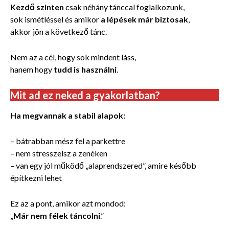
Kezdő szinten
csak néhány tánccal foglalkozunk,
sok ismétléssel és amikor
a lépések már biztosak
,
akkor jön a következő tánc.
Nem az a cél, hogy sok mindent láss,
hanem hogy
tudd is használni
.
Mit ad ez neked a gyakorlatban?
Ha megvannak a stabil alapok:
– bátrabban mész fel a parkettre
– nem stresszelsz a zenéken
– van egy jól működő „alaprendszered”, amire később
építkezni lehet
Ez az a pont, amikor azt mondod:
„
Már nem félek táncolni
.”