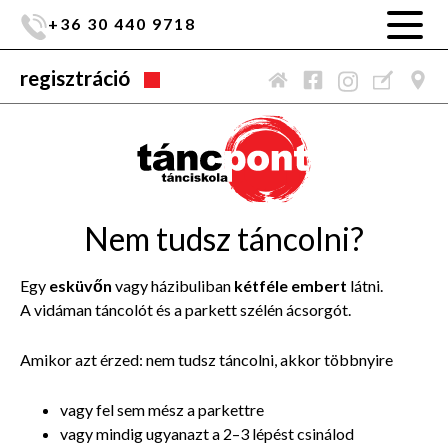
+36 30 440 9718
regisztráció
Nem tudsz táncolni?
Egy
esküvőn
vagy házibuliban
kétféle embert
látni.
A vidáman táncolót és a parkett szélén ácsorgót.
Amikor azt érzed: nem tudsz táncolni, akkor többnyire
vagy fel sem mész a parkettre
vagy mindig ugyanazt a 2–3 lépést csinálod