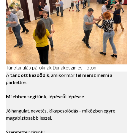
Tánctanulás pároknak Dunakeszin és Fóton
A
tánc ott kezdődik
, amikor már
fel mersz
menni a
parkettre.
Mi ebben segítünk, lépésről lépésre
.
Jó hangulat, nevetés, kikapcsolódás – miközben egyre
magabiztosabb leszel.
Szeretettel várunk!