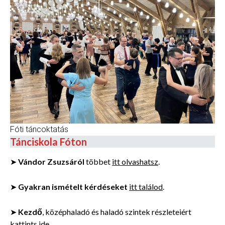
Fóti táncoktatás
Tánciskola Fóton
➤
Vándor Zsuzsáról
többet
itt olvashatsz
.
➤
Gyakran ismételt kérdéseket
itt találod
.
➤
Kezdő
, középhaladó és haladó szintek részleteiért
kattints ide