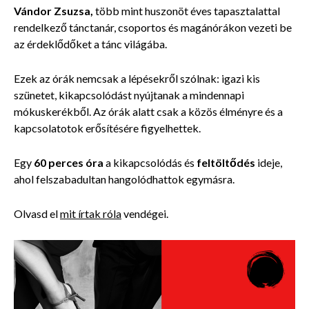
Vándor Zsuzsa,
több mint huszonöt éves tapasztalattal
rendelkező tánctanár, csoportos és magánórákon vezeti be
az érdeklődőket a tánc világába.
Ezek az órák nemcsak a lépésekről szólnak: igazi kis
szünetet, kikapcsolódást nyújtanak a mindennapi
mókuskerékből. Az órák alatt csak a közös élményre és a
kapcsolatotok erősítésére figyelhettek.
Egy
60 perces óra
a kikapcsolódás és
feltöltődés
ideje,
ahol felszabadultan hangolódhattok egymásra.
Olvasd el
mit írtak róla
vendégei.