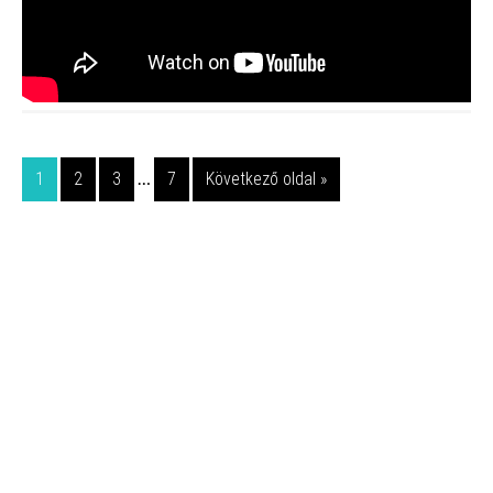
…
1
2
3
7
Következő oldal »