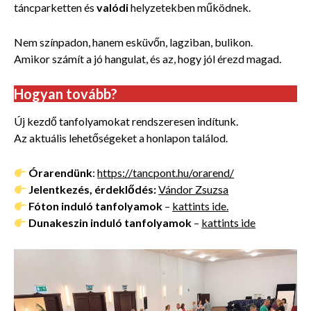
táncparketten és
valódi
helyzetekben működnek.
Nem színpadon, hanem esküvőn, lagziban, bulikon.
Amikor számít a jó hangulat, és az, hogy jól érezd magad.
Hogyan tovább?
Új kezdő tanfolyamokat rendszeresen indítunk.
Az aktuális lehetőségeket a honlapon találod.
Órarendünk
:
https://tancpont.hu/orarend/
Jelentkezés, érdeklődés:
Vándor Zsuzsa
Fóton induló tanfolyamok
–
kattints ide.
Dunakeszin induló tanfolyamok
–
kattints ide