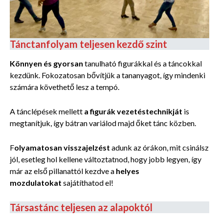
Tánctanfolyam teljesen kezdő szint
Könnyen és gyorsan
tanulható figurákkal és a táncokkal
kezdünk. Fokozatosan bővítjük a tananyagot, így mindenki
számára követhető lesz a tempó.
A tánclépések mellett
a figurák vezetéstechnikját
is
megtanítjuk, így bátran variálod majd őket tánc közben.
F
olyamatosan visszajelzést
adunk az órákon, mit csinálsz
jól, esetleg hol kellene változtatnod, hogy jobb legyen, így
már az első pillanattól kezdve a
helyes
mozdulatokat
sajátíthatod el!
Társastánc teljesen az alapoktól