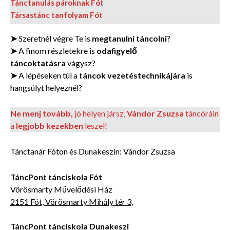
Tánctanulás pároknak Fót
Társastánc tanfolyam Fót
➤
Szeretnél végre Te is
megtanulni táncolni
?
➤
A finom részletekre is
odafigyelő
táncoktatásra
vágysz?
➤
A lépéseken túl a
táncok vezetéstechnikájára
is
hangsúlyt helyeznél?
Ne menj tovább,
jó helyen jársz,
Vándor Zsuzsa
táncóráin
a
legjobb kezekben
leszel!
Tánctanár Fóton és Dunakeszin: Vándor Zsuzsa
TáncPont tánciskola Fót
Vörösmarty Művelődési Ház
2151 Fót, Vörösmarty Mihály tér 3,
TáncPont tánciskola Dunakeszi