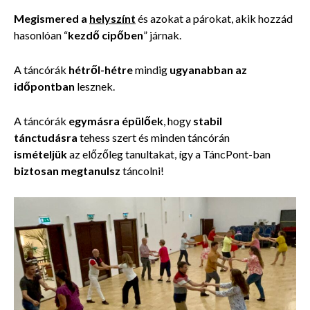
Megismered a
helyszínt
és azokat a párokat, akik hozzád
hasonlóan “
kezdő cipőben
” járnak.
A táncórák
hétről-hétre
mindig
ugyanabban az
időpontban
lesznek.
A táncórák
egymásra épülőek
, hogy
stabil
tánctudásra
tehess szert és minden táncórán
ismételjük
az előzőleg tanultakat, így
a TáncPont-ban
biztosan megtanulsz
táncolni!