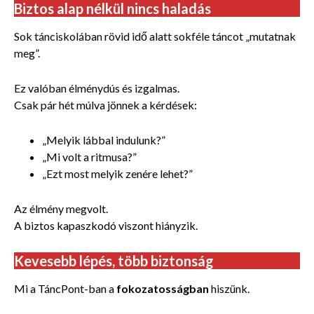
Biztos alap nélkül nincs haladás
Sok tánciskolában rövid idő alatt sokféle táncot „mutatnak
meg”.
Ez valóban élménydús és izgalmas.
Csak pár hét múlva jönnek a kérdések:
„Melyik lábbal indulunk?”
„Mi volt a ritmusa?”
„Ezt most melyik zenére lehet?”
Az élmény megvolt.
A biztos kapaszkodó viszont hiányzik.
Kevesebb lépés, több biztonság
Mi a TáncPont-ban a
fokozatosságban
hiszünk.