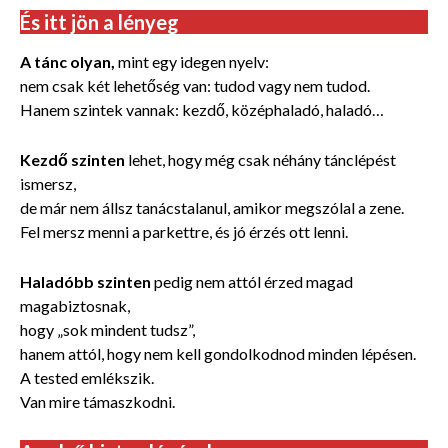
És itt jön a lényeg
A tánc olyan,
mint egy idegen nyelv:
nem csak két lehetőség van: tudod vagy nem tudod.
Hanem szintek vannak: kezdő, középhaladó, haladó…
Kezdő szinten
lehet, hogy még csak néhány tánclépést
ismersz,
de már nem állsz tanácstalanul, amikor megszólal a zene.
Fel mersz menni a parkettre, és jó érzés ott lenni.
Haladóbb szinten
pedig nem attól érzed magad
magabiztosnak,
hogy „sok mindent tudsz”,
hanem attól, hogy nem kell gondolkodnod minden lépésen.
A tested emlékszik.
Van mire támaszkodni.