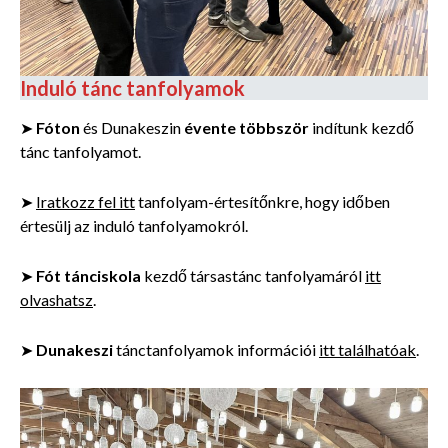
Induló tánc tanfolyamok
➤
Fóton
és Dunakeszin
évente többször
indítunk kezdő
tánc tanfolyamot.
➤
Iratkozz fel itt
tanfolyam-értesítőnkre, hogy időben
értesülj az induló tanfolyamokról.
➤
Fót tánciskola
kezdő társastánc tanfolyamáról
itt
olvashatsz
.
➤
Dunakeszi
tánctanfolyamok információi
itt találhatóak
.