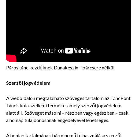
Páros tánc kezdőknek Dunakeszin – párcsere nélkül
Szerzői jogvédelem
A weboldalon megtalálható szöveges tartalom az TáncPont
Tánciskola szellemi terméke, amely szerzői jogvédelem
alatt áll. Szöveget másolni – részben vagy egészben – csak
a honlap tulajdonosának engedélyével lehetséges.
A honlap tartalmának bárminemű felhasználása szerzői