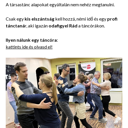
A társastánc alapokat egyáltalán nem nehéz megtanulni.
Csak egy
kis elszántság
kell hozzá, némi idő és egy
profi
tánctaná
r, aki igazán
odafigyel Rád
a táncórákon.
Ilyen nálunk egy táncóra
:
kattints ide és olvasd el!