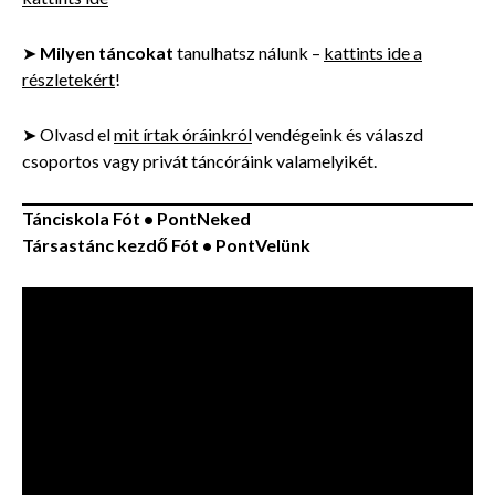
➤
Milyen táncokat
tanulhatsz nálunk –
kattints ide a
részletekért
!
➤ Olvasd el
mit írtak óráinkról
vendégeink és válaszd
csoportos vagy privát táncóráink valamelyikét.
Tánciskola Fót • PontNeked
Társastánc kezdő Fót • PontVelünk