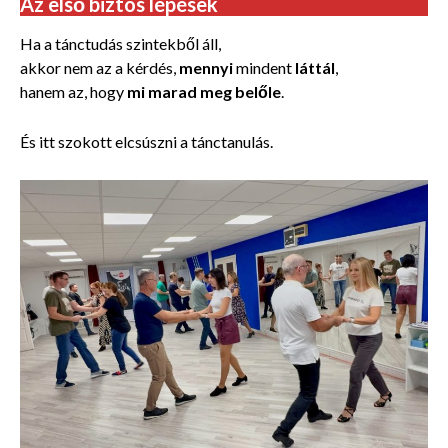
Az első biztos lépések
Ha a tánctudás szintekből áll,
akkor nem az a kérdés,
mennyi
mindent
láttál
,
hanem az, hogy
mi marad meg belőle
.
És itt szokott elcsúszni a tánctanulás.