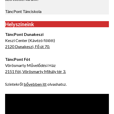
TáncPont Tánciskola
Helyszíneink
TáncPont Dunakeszi
Keszi Center (Kávézó fölött)
2120 Dunakeszi, Fő út 70.
TáncPont Fót
Vörösmarty Művelődési Ház
2151 Fót, Vörösmarty Mihály tér 3.
Szintekről
bővebben itt
olvashatsz.