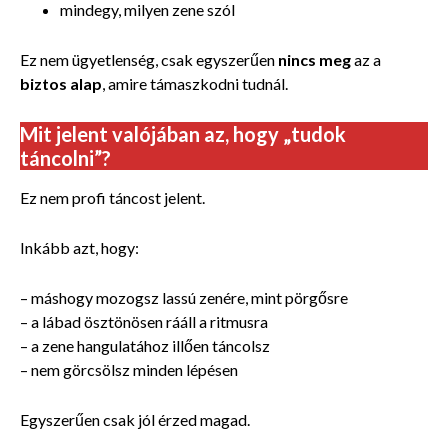
mindegy, milyen zene szól
Ez nem ügyetlenség, csak egyszerűen
nincs meg
az a
biztos alap
, amire támaszkodni tudnál.
Mit jelent valójában az, hogy „tudok
táncolni”?
Ez nem profi táncost jelent.
Inkább azt, hogy:
– máshogy mozogsz lassú zenére, mint pörgősre
– a lábad ösztönösen rááll a ritmusra
– a zene hangulatához illően táncolsz
– nem görcsölsz minden lépésen
Egyszerűen csak jól érzed magad.