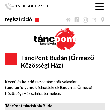
+36 30 440 9718
regisztráció
TáncPont Budán (Őrmező
Közösségi Ház)
Kezdő
és
haladó
társastánc órák valamint
tánctanfolyamok
felnőtteknek
Budán
az Őrmezői
Közösségi Ház színháztermében.
TáncPont tánciskola Buda