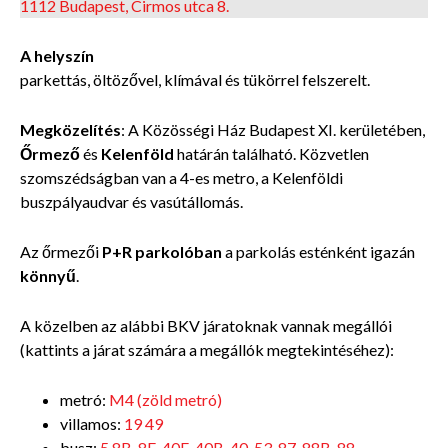
1112 Budapest, Cirmos utca 8.
A helyszín
parkettás, öltözővel, klímával és
tükörrel felszerelt.
Megközelítés
: A Közösségi Ház Budapest XI. kerületében,
Őrmező
és
Kelenföld
határán
található. Közvetlen
szomszédságban van a 4-es metro, a Kelenföldi
buszpályaudvar és vasútállomás.
Az őrmezői
P+R parkolóban
a parkolás esténként igazán
könnyű
.
A közelben az alábbi BKV járatoknak vannak megállói
(kattints a járat számára a megállók megtekintéséhez):
metró:
M4 (zöld metró)
villamos:
19
49
busz:
5
8B
,
8E
,
40E
,
40B
,
40
,
53
,
87
,
88B
,
88
,