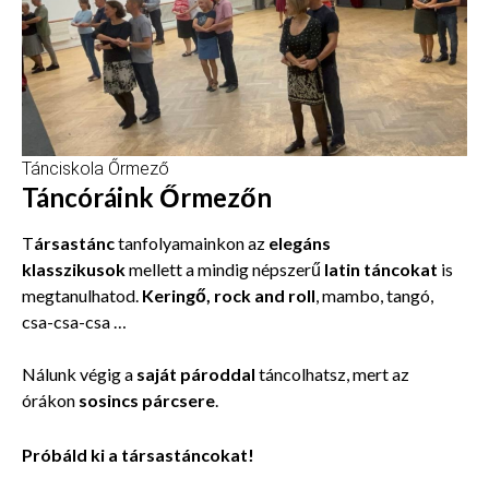
Tánciskola Őrmező
Táncóráink Őrmezőn
T
ársastánc
tanfolyamainkon az
elegáns
klasszikusok
mellett a mindig népszerű
latin táncokat
is
megtanulhatod.
Keringő, rock and roll
, mambo, tangó,
csa-csa-csa …
Nálunk végig a
saját pároddal
táncolhatsz, mert az
órákon
sosincs párcsere
.
Próbáld ki a társastáncokat!