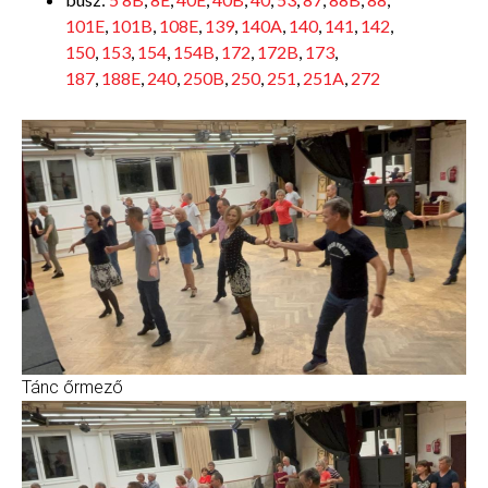
101E
,
101B
,
108E
,
139
,
140A
,
140
,
141
,
142
,
150
,
153
,
154
,
154B
,
172
,
172B
,
173
,
187
,
188E
,
240
,
250B
,
250
,
251
,
251A
,
272
Tánc őrmező