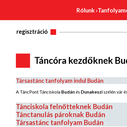
Rólunk
›
Tanfolya
regisztráció
Táncóra kezdőknek Bu
Társastánc tanfolyam indul Budán
A TáncPont Tánciskola
Budán
és
Dunakeszi
szélén vár és
Tánciskola felnőtteknek Budán
Tánctanulás pároknak Budán
Társastánc tanfolyam Budán