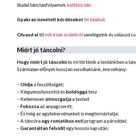
Budai tánctanfolyamok
kattints ide
.
Gyakran ismételt kérdéseket
itt találod
.
Olvasd el
itt
mit írtak óráinkról
vendégeink és válaszd cs
Miért jó táncolni?
Hogy miért jó táncolni
és mi történik a testünkben a tá
Számtalan előnyét hosszan sorolhatnánk, íme néhány:
–
Oldja
a feszültséget;
– Kiegyensúlyozottá és
boldoggá
tesz
– Kellemesen
átmozgatja
a tested
–
Fokozza
az anyagcserét;
– És még az agytekervényeket is megtornáztatja;
– A táncóra
egy romatikus esti
program a pároddal;
–
Garantáltan felvidít
egy hosszú nap után;