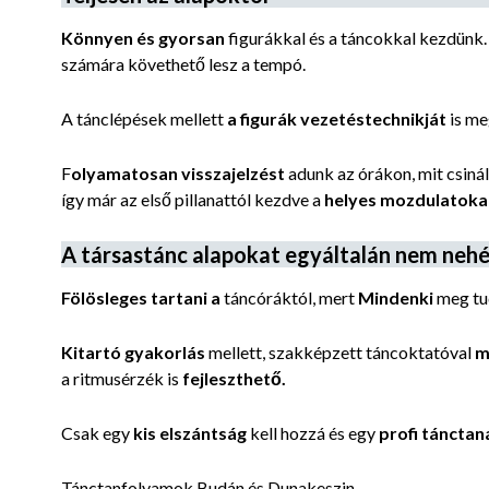
Könnyen és gyorsan
figurákkal és a táncokkal kezdünk.
számára követhető lesz a tempó.
A tánclépések mellett
a figurák vezetéstechnikját
is me
F
olyamatosan visszajelzést
adunk az órákon, mit csináls
így már az első pillanattól kezdve a
helyes mozdulatoka
A társastánc alapokat egyáltalán nem nehé
Fölösleges tartani a
táncóráktól, mert
Mindenki
meg tud
Kitartó gyakorlás
mellett, szakképzett táncoktatóval
m
a ritmusérzék is
fejleszthető.
Csak egy
kis elszántság
kell hozzá és egy
profi tánctan
Tánctanfolyamok Budán és Dunakeszin.