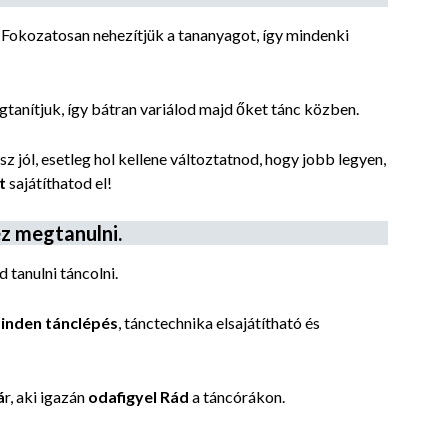
 Fokozatosan nehezítjük a tananyagot, így mindenki
gtanítjuk, így bátran variálod majd őket tánc közben.
z jól, esetleg hol kellene változtatnod, hogy jobb legyen,
t
sajátíthatod el!
z megtanulni.
 tanulni táncolni.
inden tánclépés
, tánctechnika elsajátítható és
á
r, aki igazán
odafigyel Rád
a táncórákon.