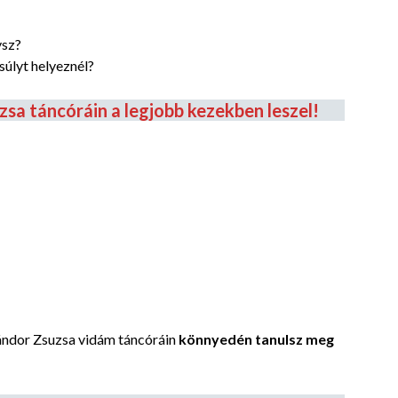
ysz?
súlyt helyeznél?
zsa táncóráin a legjobb kezekben leszel!
ándor Zsuzsa vidám táncóráin
könnyedén tanulsz meg