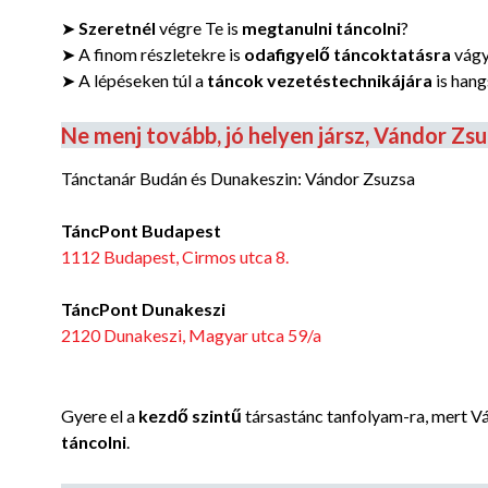
➤
Szeretnél
végre Te is
megtanulni táncolni
?
➤ A finom részletekre is
odafigyelő táncoktatásra
vág
➤ A lépéseken túl a
táncok vezetéstechnikájára
is hang
Ne menj tovább, jó helyen jársz, Vándor Zsu
Tánctanár Budán és Dunakeszin: Vándor Zsuzsa
TáncPont Budapest
1112 Budapest, Cirmos utca 8.
TáncPont Dunakeszi
2120 Dunakeszi, Magyar utca 59/a
Gyere el a
kezdő szintű
társastánc tanfolyam-ra, mert V
táncolni
.