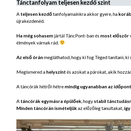
Tánctanfolyam teljesen kezdő szint
A
teljesen kezdő
tanfolyamainkra akkor gyere, ha
koráb
újrakezdenéd.
Ha még sohasem
jártál TáncPont-ban és
most először
v
élmények várnak rád.
Az első órán
megláthatod, hogy ki fog
Téged tanítani, ki
Megismered a
helyszínt
és azokat a párokat, akik hozzá
A táncórák hétről-hétre
mindig ugyanabban az időpon
A
táncórák
egymásra épülőek
, hogy
stabil tánctudás
Minden táncórán ismételjük
az előzőleg tanultakat,
így