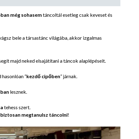
ban még sohasem
táncoltál esetleg csak keveset és
ágsz bele a társastánc világába, akkor izgalmas
 segít majd neked elsajátítani a táncok alaplépéseit.
d hasonlóan “
kezdő cipőben
” járnak.
tban
lesznek.
ra
tehess szert.
 biztosan megtanulsz táncolni
!