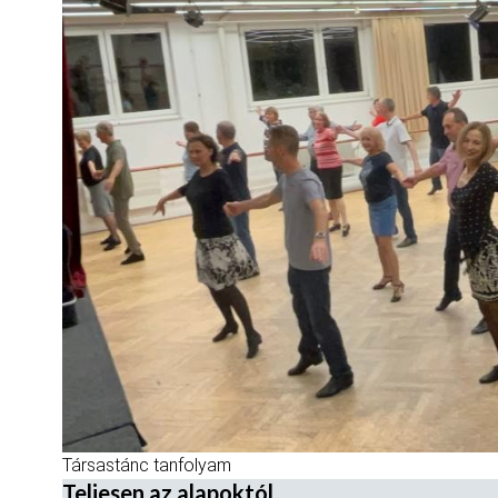
Társastánc tanfolyam
Teljesen az alapoktól