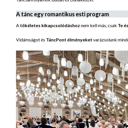
A tánc egy romantikus esti program
A
tökéletes kikapcsolódáshoz
nem kell más, csak
Te é
Vidámságot és
TáncPont élményeket
varázsolunk mind