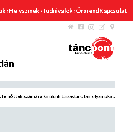
mok
›
Helyszínek
›
Tudnivalók
›
Órarend
Kapcsolat
dán
 f
elnőttek számára
kínálunk társastánc tanfolyamokat.