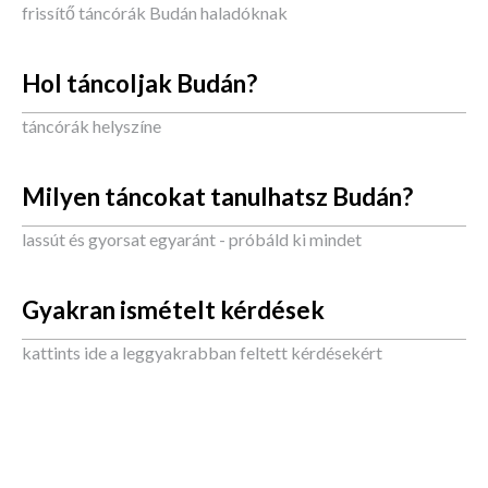
frissítő táncórák Budán haladóknak
Hol táncoljak Budán?
táncórák helyszíne
Milyen táncokat tanulhatsz Budán?
lassút és gyorsat egyaránt - próbáld ki mindet
Gyakran ismételt kérdések
kattints ide a leggyakrabban feltett kérdésekért