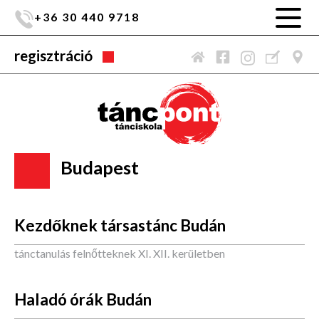
+36 30 440 9718
regisztráció
Budapest
Kezdőknek társastánc Budán
tánctanulás felnőtteknek XI. XII. kerületben
Haladó órák Budán