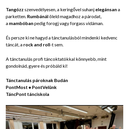
Tangózz
szenvedélyesen, a keringővel suhanj
elegánsan
a
parketten.
Rumbánál
öleld magadhoz a párodat,
a
mambóban
pedig forogj vagy forgass vidáman.
És persze ki ne hagyd a tánctanulásból mindenki kedvenc
táncát, a
rock and roll
-t sem.
A tánctanulás profi táncoktatókkal könnyebb, mint
gondolnád, gyere és próbáld ki!
Tánctanulás pároknak Budán
PontMost • PontVelünk
TáncPont tánciskola