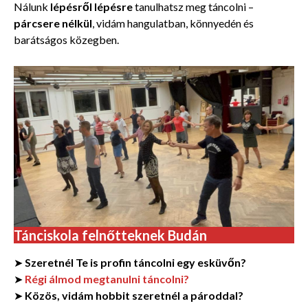
Nálunk
lépésről lépésre
tanulhatsz meg táncolni –
párcsere nélkül
, vidám hangulatban, könnyedén és
barátságos közegben.
Tánciskola felnőtteknek Budán
➤
Szeretnél Te is profin táncolni egy esküvőn?
➤
Régi álmod megtanulni táncolni?
➤
Közös, vidám hobbit szeretnél a pároddal?