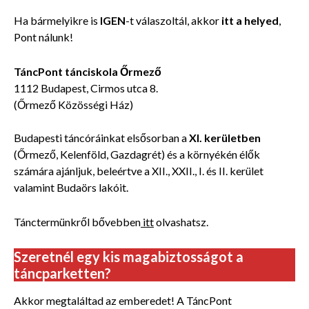
Ha bármelyikre is
IGEN
-t válaszoltál, akkor
itt a helyed
,
Pont nálunk!
TáncPont tánciskola Őrmező
1112 Budapest, Cirmos utca 8.
(Őrmező Közösségi Ház)
Budapesti táncóráinkat elsősorban a
XI. kerületben
(Őrmező, Kelenföld, Gazdagrét) és a környékén élők
számára ajánljuk, beleértve a XII., XXII., I. és II. kerület
valamint Budaörs lakóit.
Tánctermünkről bővebben
itt
olvashatsz.
Szeretnél egy kis magabiztosságot a
táncparketten?
Akkor megtaláltad az emberedet! A TáncPont