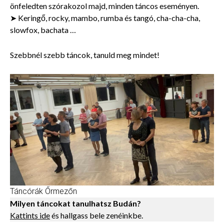
önfeledten szórakozol majd, minden táncos eseményen.
➤ Keringő, rocky, mambo, rumba és tangó, cha-cha-cha,
slowfox, bachata …
Szebbnél szebb táncok, tanuld meg mindet!
Táncórák Őrmezőn
Milyen táncokat tanulhatsz Budán?
Kattints ide
és hallgass bele zenéinkbe.