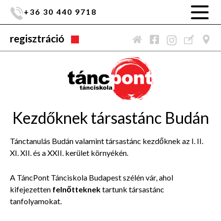
+36 30 440 9718
regisztráció
Kezdőknek társastánc Budán
Tánctanulás Budán valamint társastánc kezdőknek az I. II.
XI. XII. és a XXII. kerület környékén.
A TáncPont Tánciskola Budapest
szélén vár, ahol
kifejezetten
felnőtteknek
tartunk társastánc
tanfolyamokat.