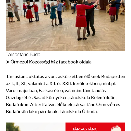
Társastánc Buda
➤
Őrmezői Közösségi ház
facebook oldala
Társastánc oktatás a vonzáskörzetben élőknek Budapesten
az I., II., XI., valamint a XII. és XXII. kerületekben, mint pl.
Városmajorban, Farkasréten, valamint tánctanulás
Gazdagrét és Sasad környékén, tánciskola Kelenföldön,
Budafokon, Albertfalván élőknek, társastánc Őrmezőn és
Budaörsön lakó pároknak. Tánciskola Újbuda.