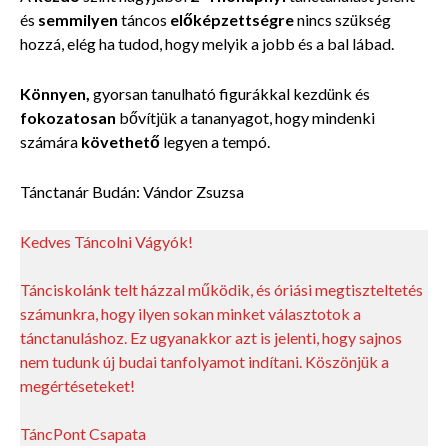
és
semmilyen
táncos
előképzettségre
nincs szükség
hozzá, elég ha tudod, hogy melyik a jobb és a bal lábad.
Könnyen,
gyorsan tanulható figurákkal kezdünk és
fokozatosan
bővítjük a tananyagot, hogy mindenki
számára
követhető
legyen a tempó.
Tánctanár Budán: Vándor Zsuzsa
Kedves Táncolni Vágyók!
Tánciskolánk telt házzal működik, és óriási megtiszteltetés
számunkra, hogy ilyen sokan minket választotok a
tánctanuláshoz. Ez ugyanakkor azt is jelenti, hogy sajnos
nem tudunk új budai tanfolyamot indítani. Köszönjük a
megértéseteket!
TáncPont Csapata