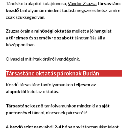
Tánciskola alapító-tulajdonosa,
Vándor Zsuzsa
társastánc
kezdő
tanfolyamán
mindent tudást megszerezhetsz, amire
csak szükséged van.
Zsuzsa óráin a
minőségi oktatás
mellett a jó hangulat,
a
türelmes
és
személyre szabott
tánctanítás áll a
középpontban.
Olvasd el
mit írtak óráiról
vendégeink.
Társastánc oktatás pároknak Budán
Kezdő társastánc tanfolyamunkon t
eljesen az
alapoktól
indul az oktatás.
Társastánc kezdő
tanfolyamunkon mindenki a
saját
partnerével
táncol, nincsenek párcserék!
A
kezdő
szint nagyjából
2-4 hónapnyi
tánctanulást jelent