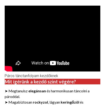
Páros tánctanfolyam kezdőknek
Mit ígérünk a kezdő szint végére
?
➤ Megtanulsz
elegánsan
és harmonikusan táncolni a
pároddal.
➤ Magabiztosan
rockyzol
, lágyan
keringőzöl
és