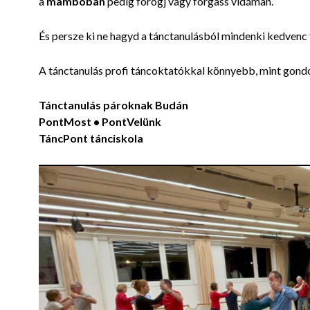
a
mambóban
pedig forogj vagy forgass vidáman.
És persze ki ne hagyd a tánctanulásból mindenki kedvenc 
A tánctanulás profi táncoktatókkal könnyebb, mint gondo
Tánctanulás pároknak Budán
PontMost • PontVelünk
TáncPont tánciskola