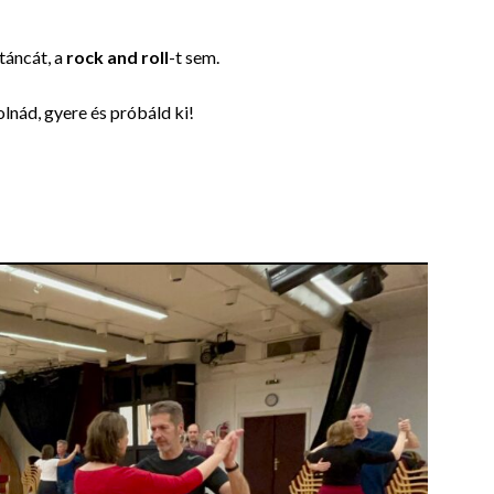
táncát, a
rock and roll
-t sem.
lnád, gyere és próbáld ki!