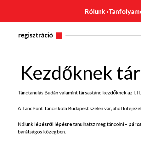
Rólunk
›
Tanfolya
regisztráció
Kezdőknek tár
Tánctanulás Budán valamint társastánc kezdőknek az I. II. X
A TáncPont Tánciskola Budapest
szélén vár, ahol kifejez
Nálunk
lépésről lépésre
tanulhatsz meg táncolni –
párcs
barátságos közegben.