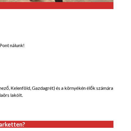
 Pont nálunk!
ező, Kelenföld, Gazdagrét) és a környékén élők számára
daörs lakóit.
arketten?