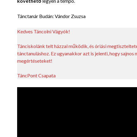
követhető
legyen a tempó.
Tánctanár Budán: Vándor Zsuzsa
Kedves Táncolni Vágyók!
Tánciskolánk telt házzal működik, és óriási megtisztelte
tánctanuláshoz. Ez ugyanakkor azt is jelenti, hogy sajnos
megértéseteket!
TáncPont Csapata