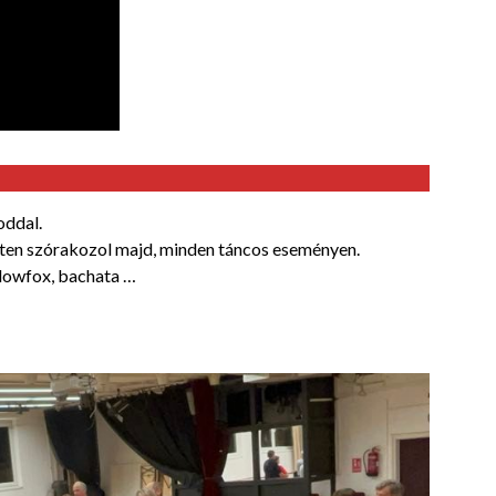
oddal.
dten szórakozol majd, minden táncos eseményen.
slowfox, bachata …