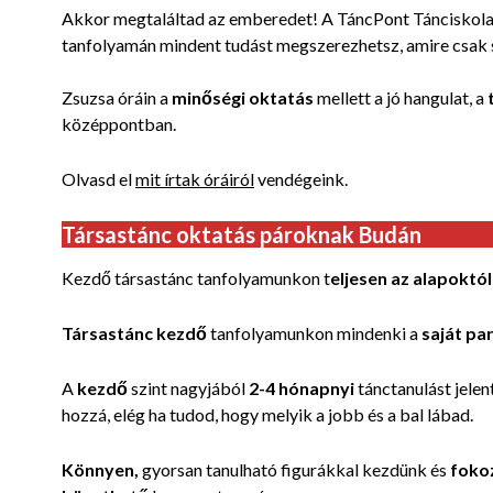
Akkor megtaláltad az emberedet! A TáncPont Tánciskola 
tanfolyamán
mindent tudást megszerezhetsz, amire csak 
Zsuzsa óráin a
minőségi oktatás
mellett a jó hangulat, a
középpontban.
Olvasd el
mit írtak óráiról
vendégeink.
Társastánc oktatás pároknak Budán
Kezdő társastánc tanfolyamunkon t
eljesen az alapoktól
Társastánc kezdő
tanfolyamunkon mindenki a
saját pa
A
kezdő
szint nagyjából
2-4 hónapnyi
tánctanulást jelen
hozzá, elég ha tudod, hogy melyik a jobb és a bal lábad.
Könnyen,
gyorsan tanulható figurákkal kezdünk és
foko