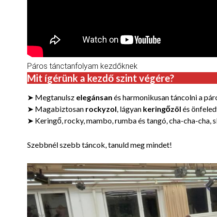
Páros tánctanfolyam kezdőknek
Mit ígérünk a kezdő szint végére
?
➤ Megtanulsz
elegánsan
és harmonikusan táncolni a pár
➤ Magabiztosan
rockyzol
, lágyan
keringőzöl
és önfele
➤ Keringő, rocky, mambo, rumba és tangó, cha-cha-cha, 
Szebbnél szebb táncok, tanuld meg mindet!