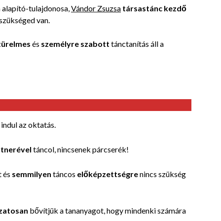
alapító-tulajdonosa,
Vándor Zsuzsa
társastánc kezdő
szükséged van.
türelmes
és
személyre szabott
tánctanítás áll a
indul az oktatás.
rtnerével
táncol, nincsenek párcserék!
t és
semmilyen
táncos
előképzettségre
nincs szükség
zatosan
bővítjük a tananyagot, hogy mindenki számára