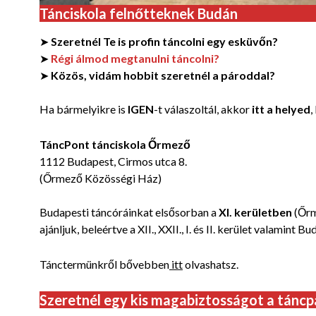
Tánciskola felnőtteknek Budán
➤
Szeretnél Te is profin táncolni egy esküvőn?
➤
Régi álmod megtanulni táncolni?
➤
Közös, vidám hobbit szeretnél a pároddal?
Ha bármelyikre is
IGEN
-t válaszoltál, akkor
itt a helyed
,
TáncPont tánciskola Őrmező
1112 Budapest, Cirmos utca 8.
(Őrmező Közösségi Ház)
Budapesti táncóráinkat elsősorban a
XI. kerületben
(Őrm
ajánljuk, beleértve a XII., XXII., I. és II. kerület valamint Bu
Tánctermünkről bővebben
itt
olvashatsz.
Szeretnél egy kis magabiztosságot a táncp