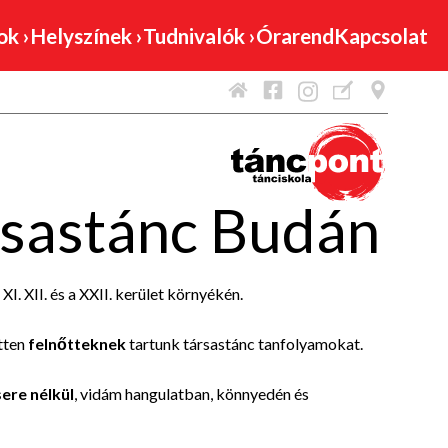
mok
›
Helyszínek
›
Tudnivalók
›
Órarend
Kapcsolat
sastánc Budán
I. XII. és a XXII. kerület környékén.
etten
felnőtteknek
tartunk társastánc tanfolyamokat.
ere nélkül
, vidám hangulatban, könnyedén és