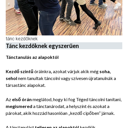
tánc kezdőknek
Tánc kezdőknek egyszerűen
Tánctanulás az alapoktól
Kezdő szintű
óráinkra
,
azokat várjuk akik még
soha,
sehol
nem tanultak
táncolni vagy szívesen újratanulnák a
társastánc alapokat.
Az
első órán
meglátod,
hogy ki fog Téged táncolni tanítani,
megismered
a tánctanárodat, a helyszínt és azokat a
párokat, akik hozzád hasonlóan „kezdő cipőben” járnak.
A tánctanulást
teljesen az alapoktól
kezdjük.