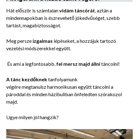
Hát először is számtalan
vidám táncórát
, aztán a
mindennapokban is észrevehető jókedvűséget, szebb
tartást, magabiztosságot.
Meg persze
izgalmas
lépéseket, a hozzájuk tartozó
vezetési módszerekkel együtt.
És ami a legfontosabb,
fel mersz majd állni
táncolni!
A tánc kezdőknek
tanfolyamunk
végére megtanulsz harmonikusan együtt táncolni a
pároddal és minden házibuliban önfeledten szórakozol
majd.
Ugye milyen jól hangzik?