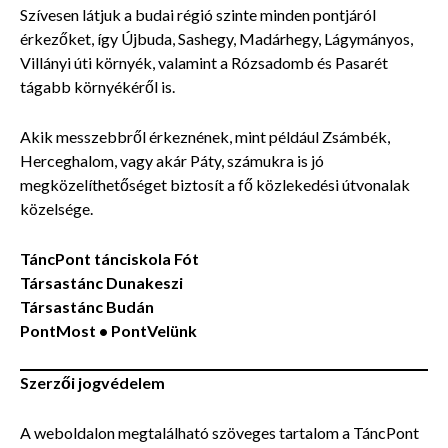
Szívesen látjuk a budai régió szinte minden pontjáról
érkezőket, így Újbuda, Sashegy, Madárhegy, Lágymányos,
Villányi úti környék, valamint a Rózsadomb és Pasarét
tágabb környékéről is.
Akik messzebbről érkeznének, mint például Zsámbék,
Herceghalom, vagy akár Páty, számukra is jó
megközelíthetőséget biztosít a fő közlekedési útvonalak
közelsége.
TáncPont tánciskola Fót
Társastánc Dunakeszi
Társastánc Budán
PontMost • PontVelünk
Szerzői jogvédelem
A weboldalon megtalálható szöveges tartalom a TáncPont