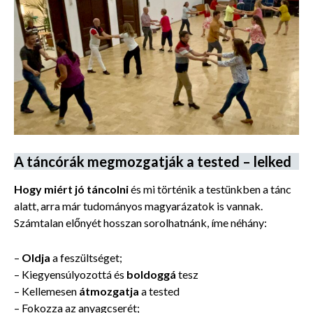
A táncórák megmozgatják a tested – lelked
Hogy miért jó táncolni
és mi történik a testünkben a tánc
alatt, arra már tudományos magyarázatok is vannak.
Számtalan előnyét hosszan sorolhatnánk, íme néhány:
–
Oldja
a feszültséget;
– Kiegyensúlyozottá és
boldoggá
tesz
– Kellemesen
átmozgatja
a tested
– Fokozza az anyagcserét;