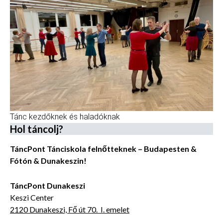
Tánc kezdőknek és haladóknak
Hol táncolj?
TáncPont Tánciskola felnőtteknek – Budapesten &
Fótón & Dunakeszin!
TáncPont Dunakeszi
Keszi Center
2120 Dunakeszi, Fő út 70. I. emelet