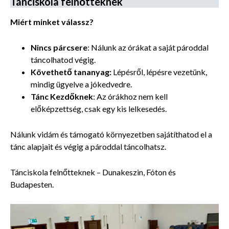
Tánciskola felnőtteknek
Miért minket válassz?
Nincs párcsere
: Nálunk az órákat a saját pároddal
táncolhatod végig.
Követhető tananyag:
Lépésről, lépésre vezetünk,
mindig ügyelve a jókedvedre.
Tánc
Kezdőknek
: Az órákhoz nem kell
előképzettség, csak egy kis lelkesedés.
Nálunk vidám és támogató környezetben sajátíthatod el a
tánc alapjait és végig a pároddal táncolhatsz.
Tánciskola felnőtteknek – Dunakeszin, Fóton és
Budapesten.