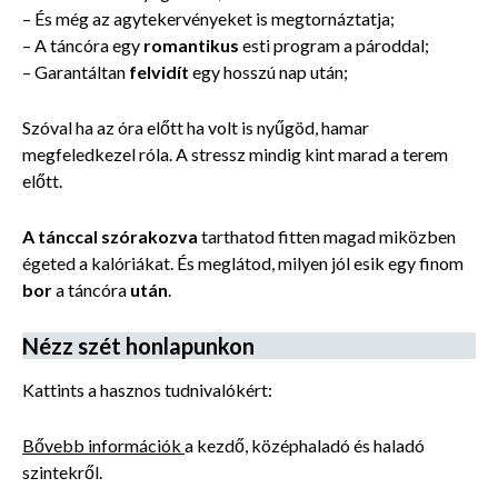
– És még az agytekervényeket is megtornáztatja;
– A táncóra egy
romantikus
esti program a pároddal;
– Garantáltan
felvidít
egy hosszú nap után;
Szóval ha az óra előtt ha volt is nyűgöd, hamar
megfeledkezel róla. A stressz mindig kint marad a terem
előtt.
A tánccal szórakozva
tarthatod fitten magad miközben
égeted a kalóriákat. És meglátod, milyen jól esik egy finom
bor
a táncóra
után
.
Nézz szét honlapunkon
Kattints a hasznos tudnivalókért:
Bővebb információk
a kezdő, középhaladó és haladó
szintekről.