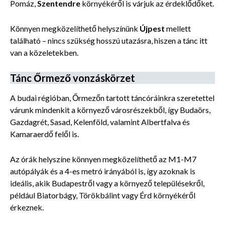
Pomáz,
Szentendre
környékéről is várjuk az érdeklődőket.
Könnyen megközelíthető helyszínünk
Újpest
mellett
található – nincs szükség hosszú utazásra, hiszen a tánc itt
van a közeletekben.
Tánc Őrmező vonzáskörzet
A budai régióban, Őrmezőn tartott táncóráinkra szeretettel
várunk mindenkit a környező városrészekből, így Budaörs,
Gazdagrét, Sasad, Kelenföld, valamint Albertfalva és
Kamaraerdő felől is.
Az órák helyszíne könnyen megközelíthető az M1-M7
autópályák és a 4-es metró irányából is, így azoknak is
ideális, akik Budapestről vagy a környező településekről,
például Biatorbágy, Törökbálint vagy Érd környékéről
érkeznek.