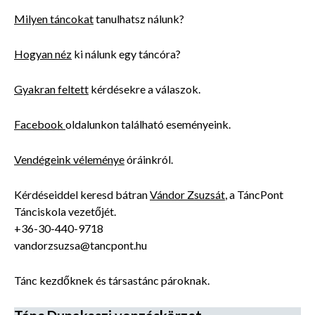
Milyen táncokat
tanulhatsz nálunk?
Hogyan néz
ki nálunk egy táncóra?
Gyakran feltett
kérdésekre a válaszok.
Facebook
oldalunkon található eseményeink.
Vendégeink véleménye
óráinkról.
Kérdéseiddel keresd bátran
Vándor Zsuzsát
, a TáncPont
Tánciskola vezetőjét.
+36-30-440-9718
vandorzsuzsa@tancpont.hu
Tánc kezdőknek és társastánc pároknak.