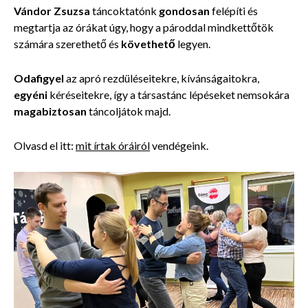
Vándor Zsuzsa
táncoktatónk
gondosan
felépíti
és
megtartja az órákat úgy, hogy a pároddal mindkettőtök
számára
szerethető és
követhető
legyen.
Odafigyel
az apró rezdüléseitekre, kívánságaitokra,
egyéni
kéréseitekre, így a társastánc lépéseket nemsokára
magabiztosan
táncoljátok
majd.
Olvasd el itt:
mit írtak óráiról
vendégeink.