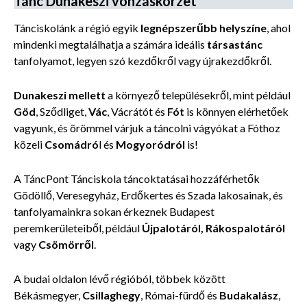
Tánc Dunakeszi vonzáskörzet
Tánciskolánk a régió egyik
legnépszerűbb helyszíne
, ahol
mindenki megtalálhatja a számára ideális
társastánc
tanfolyamot, legyen szó kezdőkről vagy újrakezdőkről.
Dunakeszi mellett
a környező településekről, mint például
Göd
, Sződliget,
Vác
, Vácrátót és
Fót
is könnyen elérhetőek
vagyunk, és örömmel várjuk a táncolni vágyókat a Fóthoz
közeli
Csomádró
l és
Mogyoródról
is!
A TáncPont Tánciskola táncoktatásai hozzáférhetők
Gödöllő, Veresegyház, Erdőkertes és Szada lakosainak, és
tanfolyamainkra sokan érkeznek Budapest
peremkerületeiből, például
Újpalotáról, Rákospalotáról
vagy
Csömörről
.
A budai oldalon lévő régióból, többek között
Békásmegyer,
Csillaghegy
, Római-fürdő és
Budakalász
,