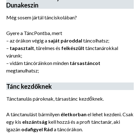
Dunakeszin
Még sosem jártál tánciskolában?
Gyere a TáncPontba, mert
– az órákon végig a
saját pároddal
táncolhatsz;
–
tapasztalt
, türelmes és
felkészült
tánctanárokkal
várunk;
– vidám táncóráinkon minden
társastáncot
megtanulhatsz;
Tánc kezdőknek
Tánctanulás pároknak, társastánc kezdőknek.
A tánctanulást
bármilyen
életkorban
el lehet kezdeni. Csak
egy kis
elszántság
kell hozzá és a profi tánctanár, aki
igazán
odafigyel Rád
a táncórákon.