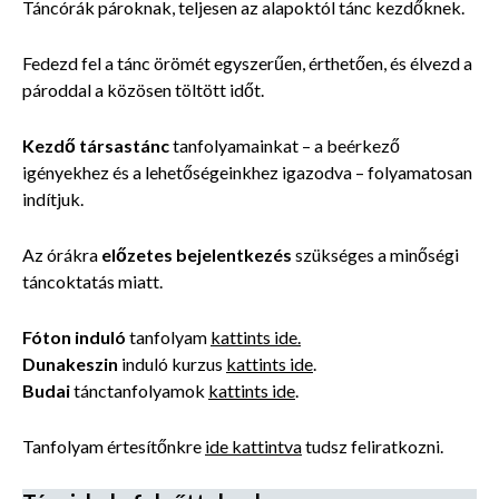
Táncórák pároknak, teljesen az alapoktól tánc kezdőknek.
Fedezd fel a tánc örömét egyszerűen, érthetően, és élvezd a
pároddal a közösen töltött időt.
Kezdő t
ársastánc
tanfolyamainkat – a beérkező
igényekhez és a lehetőségeinkhez igazodva – folyamatosan
indítjuk.
Az órákra
előzetes bejelentkezés
szükséges a minőségi
táncoktatás miatt.
Fóton induló
tanfolyam
kattints ide.
Dunakeszin
induló kurzus
kattints ide
.
Budai
tánctanfolyamok
kattints ide
.
Tanfolyam értesítőnkre
ide kattintva
tudsz feliratkozni.