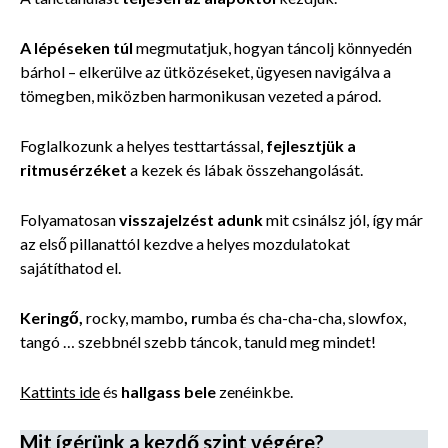
A lépéseken túl
megmutatjuk, hogyan táncolj könnyedén
bárhol – elkerülve az ütközéseket, ügyesen navigálva a
tömegben, miközben harmonikusan vezeted a párod.
Foglalkozunk a helyes testtartással,
fejlesztjük a
ritmusérzéket
a kezek és lábak összehangolását.
Folyamatosan
visszajelzést adunk
mit csinálsz jól, így már
az első pillanattól kezdve a helyes mozdulatokat
sajátíthatod el.
Keringő,
rocky, mambo
, r
umba és cha-cha-cha, slowfox,
tangó … szebbnél szebb táncok, tanuld meg mindet!
Kattints ide
és
hallgass bele
zenéinkbe.
Mit ígérünk a kezdő szint végére?