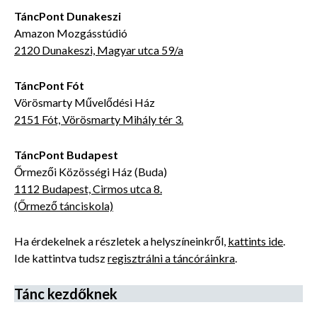
TáncPont Dunakeszi
Amazon Mozgásstúdió
2120 Dunakeszi, Magyar utca 59/a
TáncPont Fót
Vörösmarty Művelődési Ház
2151 Fót, Vörösmarty Mihály tér 3.
TáncPont Budapest
Őrmezői Közösségi Ház (Buda)
1112 Budapest, Cirmos utca 8.
(Őrmező tánciskola)
Ha érdekelnek a részletek a helyszíneinkről,
kattints ide
.
Ide kattintva tudsz
regisztrálni a táncóráinkra
.
Tánc kezdőknek