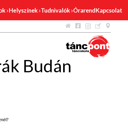
mok
›
Helyszínek
›
Tudnivalók
›
Órarend
Kapcsolat
rák Budán
znél?