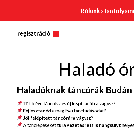
Rólunk
›
Tanfolya
regisztráció
Haladó ó
Haladóknak táncórák Budán
Több éve táncolsz és
új inspirációra
vágysz?
Fejlesztenéd
a meglévő tánctudásodat?
Jól felépített táncórára v
ágysz?
A tánclépéseket túl a
vezetésre is is hangsúlyt
helye