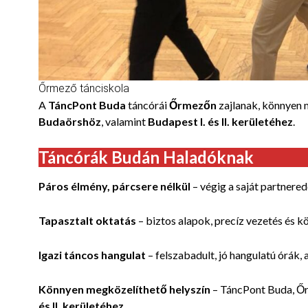
Őrmező tánciskola
A
TáncPont Buda
táncórái
Őrmezőn
zajlanak, könnyen 
Budaörshöz
, valamint
Budapest I. és II. kerületéhez
.
Táncórák Budán Haladóknak
Páros élmény, párcsere nélkül
– végig a saját partnered
Tapasztalt oktatás
– biztos alapok, precíz vezetés és kö
Igazi táncos hangulat
– felszabadult, jó hangulatú órák, 
Könnyen megközelíthető helyszín
– TáncPont Buda, Ő
és II. kerületéhez
.