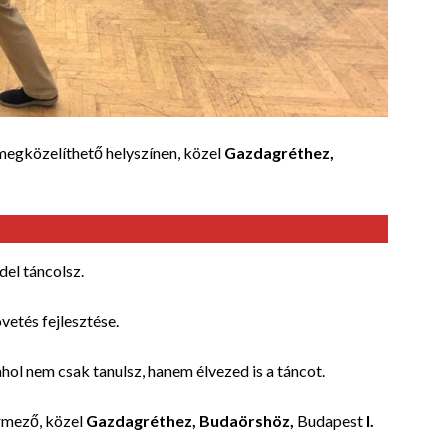
megközelíthető helyszínen, közel
Gazdagréthez,
del táncolsz.
vetés fejlesztése.
ahol nem csak tanulsz, hanem élvezed is a táncot.
rmező, közel
Gazdagréthez, Budaörshöz,
Budapest
I.