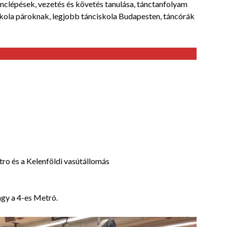
nclépések, vezetés és követés tanulása, tánctanfolyam
ola pároknak, legjobb tánciskola Budapesten, táncórák
tro és a Kelenföldi vasútállomás
agy a 4-es Metró.