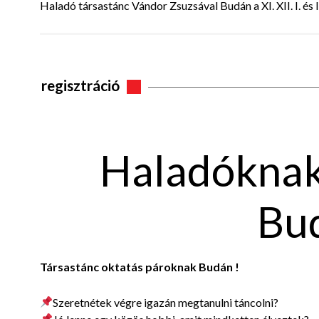
Haladó társastánc Vándor Zsuzsával Budán a XI. XII. I. és 
regisztráció
Haladóknak
Bu
Társastánc oktatás pároknak Budán !
Szeretnétek végre igazán megtanulni táncolni?