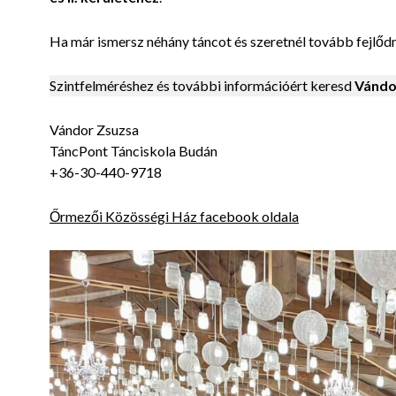
Ha már ismersz néhány táncot és szeretnél tovább fejlődni,
Szintfelméréshez és további információért keresd
Vándor
Vándor Zsuzsa
TáncPont Tánciskola Budán
+36-30-440-9718
Őrmezői Közösségi Ház facebook oldala