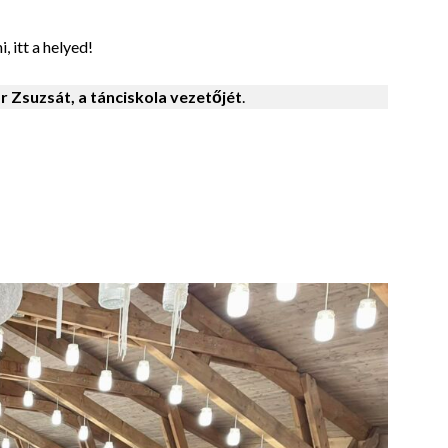
 itt a helyed!
 Zsuzsát, a tánciskola vezetőjét
.