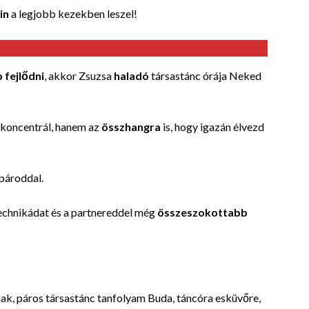
in
a legjobb kezekben leszel!
 fejlődni
, akkor Zsuzsa
haladó
társastánc órája
Neked
koncentrál, hanem az
összhangra
is, hogy igazán élvezd
 pároddal.
technikádat és a partnereddel még
összeszokottabb
ak, páros társastánc tanfolyam Buda, táncóra esküvőre,