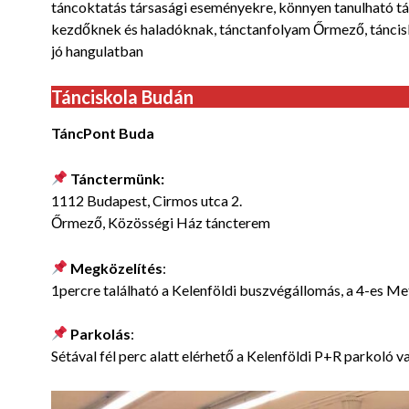
táncoktatás társasági eseményekre, könnyen tanulható tá
kezdőknek és haladóknak, tánctanfolyam Őrmező, táncisk
jó hangulatban
Tánciskola Budán
TáncPont Buda
Tánctermünk:
1112 Budapest, Cirmos utca 2.
Őrmező, Közösségi Ház táncterem
Megközelítés
:
1percre található a Kelenföldi buszvégállomás, a 4-es Me
Parkolás
:
Sétával fél perc alatt elérhető a Kelenföldi P+R parkoló v