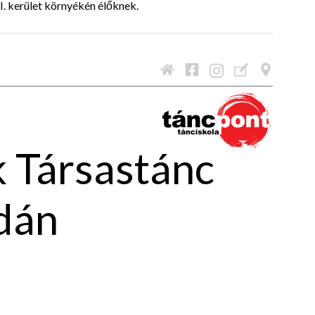
II. kerület környékén élőknek.
 Társastánc
dán