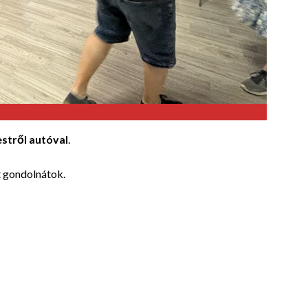
estről autóval
.
t gondolnátok.