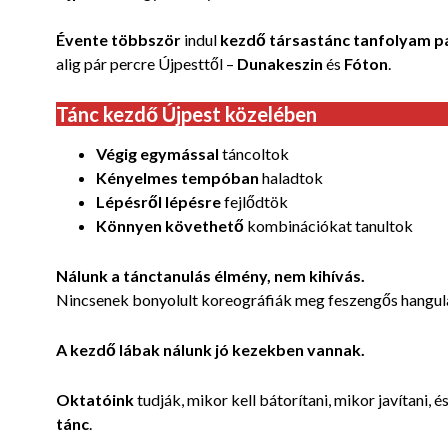
Évente többször
indul
kezdő társastánc tanfolyam
p
alig pár percre Újpesttől –
Dunakeszin
és
Fóton
.
Tánc kezdő Újpest közelében
Végig egymással
táncoltok
Kényelmes tempóban
haladtok
Lépésről lépésre
fejlődtök
Könnyen követhető
kombinációkat tanultok
Nálunk a tánctanulás élmény, nem kihívás.
Nincsenek bonyolult koreográfiák meg feszengős hangula
A kezdő lábak nálunk jó kezekben vannak.
Oktatóink
tudják, mikor kell bátorítani, mikor javítani, é
tánc
.