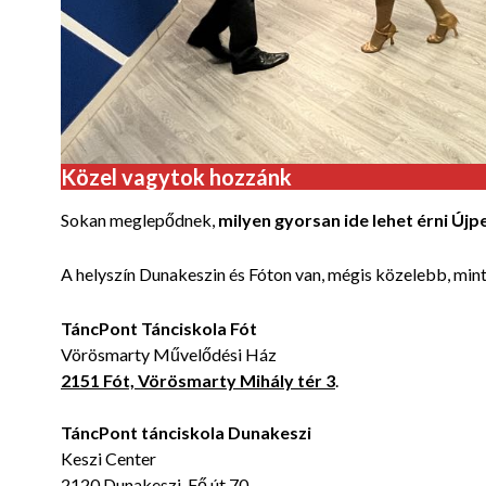
Közel vagytok hozzánk
Sokan meglepődnek,
milyen gyorsan ide lehet érni Újp
A helyszín Dunakeszin és Fóton van, mégis közelebb, min
TáncPont Tánciskola Fót
Vörösmarty Művelődési Ház
2151 Fót, Vörösmarty Mihály tér 3
.
TáncPont tánciskola
Dunakeszi
Keszi Center
2120 Dunakeszi, Fő út 70.