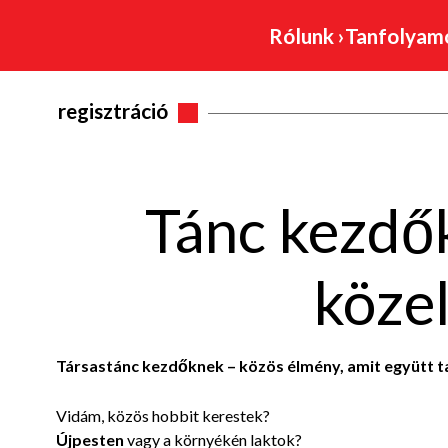
Rólunk
›
Tanfolya
regisztráció
Tánc kezdő
köze
Társastánc kezdőknek – közös élmény, amit együtt 
Vidám, közös hobbit kerestek?
Újpesten
vagy a környékén laktok?