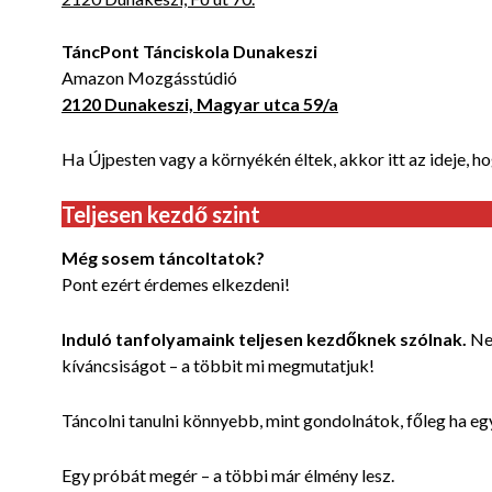
TáncPont Tánciskola Dunakeszi
Amazon Mozgásstúdió
2120 Dunakeszi, Magyar utca 59/a
Ha Újpesten vagy a környékén éltek, akkor itt az ideje, h
Teljesen kezdő szint
Még sosem táncoltatok?
Pont ezért érdemes elkezdeni!
Induló tanfolyamaink teljesen kezdőknek szólnak.
Nem
kíváncsiságot – a többit mi megmutatjuk!
Táncolni tanulni könnyebb, mint gondolnátok, főleg ha eg
Egy próbát megér – a többi már élmény lesz.