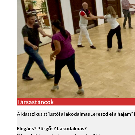
Társastáncok
A klasszikus stílustól a
lakodalmas „ereszd el a hajam
”
Elegáns? Pörgős? Lakodalmas?