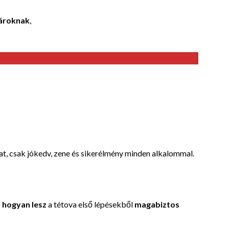
ároknak
,
t, csak jókedv, zene és sikerélmény minden alkalommal.
s
hogyan lesz
a tétova első lépésekből
magabiztos