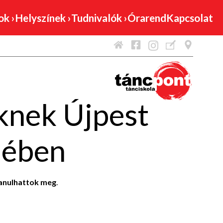
mok
›
Helyszínek
›
Tudnivalók
›
Órarend
Kapcsolat
knek Újpest
lében
tanulhattok meg
.