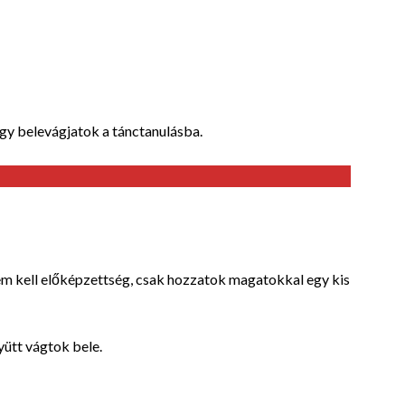
ogy belevágjatok a tánctanulásba.
 kell előképzettség, csak hozzatok magatokkal egy kis
yütt vágtok bele.