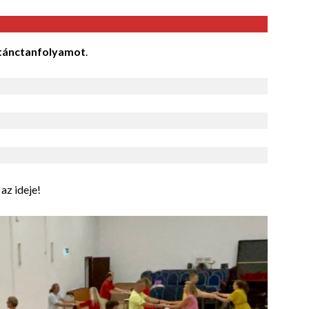
tánctanfolyamot
.
az ideje!