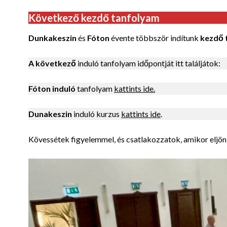
Következő kezdő tanfolyam
Dunkakeszin
és
Fóton
évente többször indítunk
kezdő 
A következő
induló tanfolyam időpontját itt találjátok:
Fóton induló
tanfolyam
kattints ide.
Dunakeszin
induló kurzus
kattints ide
.
Kövessétek figyelemmel, és csatlakozzatok, amikor eljön 