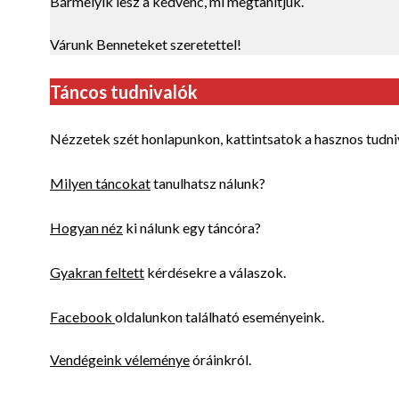
Bármelyik lesz a kedvenc, mi megtanítjuk.
Várunk Benneteket szeretettel!
Táncos tudnivalók
Nézzetek szét honlapunkon, kattintsatok a hasznos tudni
Milyen táncokat
tanulhatsz nálunk?
Hogyan néz
ki nálunk egy táncóra?
Gyakran feltett
kérdésekre a válaszok.
Facebook
oldalunkon található eseményeink.
Vendégeink véleménye
óráinkról.