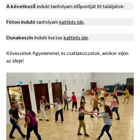
A következő
induló tanfolyam időpontját itt találjátok:
Fóton induló
tanfolyam
kattints ide.
Dunakeszin
induló kurzus
kattints ide
.
Kövessétek figyelemmel, és csatlakozzatok, amikor eljön
az ideje!