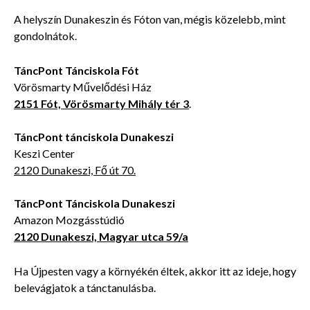
A helyszín Dunakeszin és Fóton van, mégis közelebb, mint
gondolnátok.
TáncPont Tánciskola Fót
Vörösmarty Művelődési Ház
2151 Fót, Vörösmarty Mihály tér 3
.
TáncPont tánciskola
Dunakeszi
Keszi Center
2120 Dunakeszi, Fő út 70.
TáncPont Tánciskola Dunakeszi
Amazon Mozgásstúdió
2120 Dunakeszi, Magyar utca 59/a
Ha Újpesten vagy a környékén éltek, akkor itt az ideje, hogy
belevágjatok a tánctanulásba.