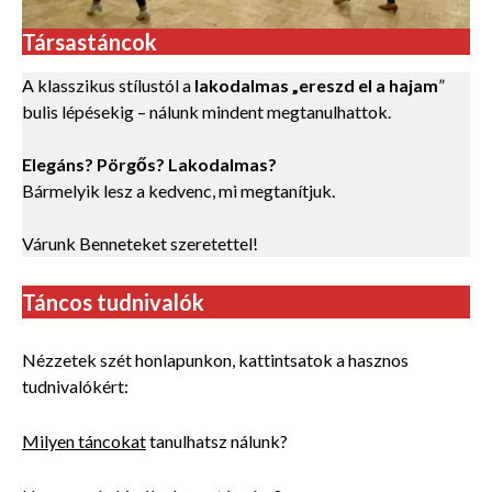
Társastáncok
A klasszikus stílustól a
lakodalmas „ereszd el a hajam
”
bulis lépésekig – nálunk mindent megtanulhattok.
Elegáns? Pörgős? Lakodalmas?
Bármelyik lesz a kedvenc, mi megtanítjuk.
Várunk Benneteket szeretettel!
Táncos tudnivalók
Nézzetek szét honlapunkon, kattintsatok a hasznos
tudnivalókért:
Milyen táncokat
tanulhatsz nálunk?