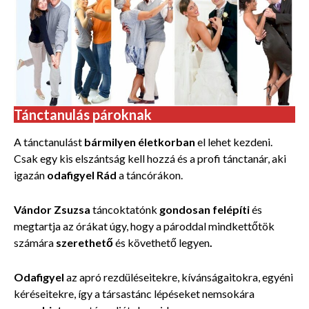
Tánctanulás pároknak
A tánctanulást
bármilyen életkorban
el lehet kezdeni.
Csak egy kis elszántság kell hozzá és a profi tánctanár, aki
igazán
odafigyel Rád
a táncórákon.
Vándor Zsuzsa
táncoktatónk
gondosan felépíti
és
megtartja az órákat úgy, hogy a pároddal mindkettőtök
számára
szerethető
és követhető legyen
.
Odafigyel
az apró rezdüléseitekre, kívánságaitokra, egyéni
kéréseitekre, így a társastánc lépéseket nemsokára