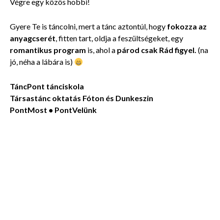
Végre egy közös hobbi!
Gyere Te is táncolni, mert a tánc aztontúl, hogy
fokozza az
anyagcserét
, fitten tart, oldja a feszültségeket, egy
romantikus program
is, ahol a
párod csak Rád figyel.
(na
jó, néha a lábára is)
TáncPont tánciskola
Társastánc oktatás Fóton és Dunkeszin
PontMost •
PontVelünk