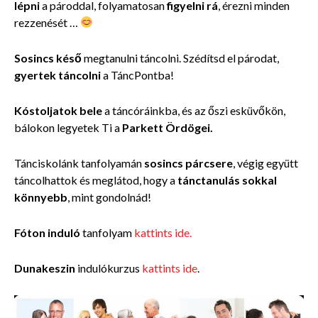
lépni
a pároddal, folyamatosan
figyelni rá
, érezni minden
rezzenését …
Sosincs késő
megtanulni táncolni. Szédítsd el párodat,
gyertek táncolni
a TáncPontba!
Kóstoljatok bele
a táncóráinkba, és az őszi esküvőkön,
bálokon legyetek Ti a
Parkett Ördögei.
Tánciskolánk tanfolyamán
sosincs párcsere
, végig együtt
táncolhattok és meglátod, hogy a
tánctanulás sokkal
könnyebb
, mint gondolnád!
Fóton induló
tanfolyam
kattints ide.
Dunakeszin
indulókurzus
kattints ide
.