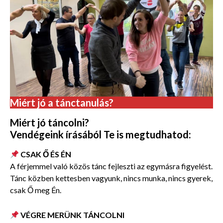
Miért jó a tánctanulás?
Miért jó táncolni?
Vendégeink írásából Te is megtudhatod:
CSAK Ő ÉS ÉN
A férjemmel való közös tánc fejleszti az egymásra figyelést.
Tánc közben kettesben vagyunk, nincs munka, nincs gyerek,
csak Ő meg Én.
VÉGRE MERÜNK TÁNCOLNI