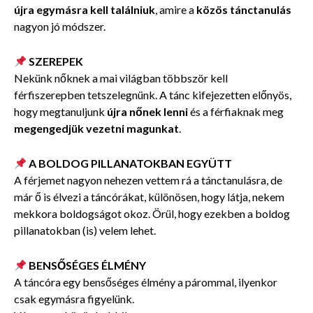
újra egymásra kell találniuk
, amire a
közös tánctanulás
nagyon jó módszer.
SZEREPEK
Nekünk nőknek a mai világban többször kell
férfiszerepben tetszelegnünk. A tánc kifejezetten előnyös,
hogy megtanuljunk
újra nőnek lenni
és a férfiaknak meg
megengedjük vezetni magunkat
.
A BOLDOG PILLANATOKBAN EGYÜTT
A férjemet nagyon nehezen vettem rá a tánctanulásra, de
már ő is élvezi a táncórákat, különösen, hogy látja, nekem
mekkora boldogságot okoz. Örül, hogy ezekben a boldog
pillanatokban (is) velem lehet.
BENSŐSÉGES ÉLMÉNY
A táncóra egy bensőséges élmény a párommal, ilyenkor
csak egymásra figyelünk.