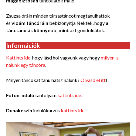
magabiztosan
táncoljátok majd.
Zsuzsa óráin minden társastáncot megtanulhattok
és
vidám táncóráin
bebizonyítja Nektek, hogy
a
tánctanulás könnyebb, mint
azt gondolnátok.
Információk
Kattints ide
, hogy lásd hol vagyunk vagy hogy
milyen is
nálunk egy táncóra
.
Milyen táncokat tanulhatsz nálunk?
Olvasd el itt
!
Fóton induló
tanfolyam
kattints ide.
Dunakeszin
indulókurzus
kattints ide
.