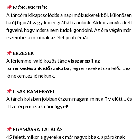
MÓKUSKERÉK
A táncóra kikapcsolódás a napi mókuskerékből, különösen,
ha új figurát vagy koreográfiát tanulunk. Akkor annyira kell
figyelni, hogy másra nem tudok gondolni. Az óra végén már
eszembe sem jutnak az élet problémái.
ÉRZÉSEK
A férjemmel való közös tánc
visszarepít az
ismerkedésünk időszakába
, régi érzéseket csal elő….. ez
jó nekem, ez jó nekünk.
CSAK RÁM FIGYEL
A tánciskolában jobban érzem magam, mint a TV előtt… és
itt
a férjem csak rám figyel
!
EGYMÁSRA TALÁLÁS
45 felett, mikor a gyerekek már nagyobbak, a pároknak