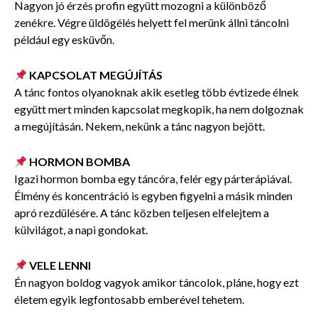
Nagyon jó érzés profin együtt mozogni a különböző
zenékre. Végre üldögélés helyett fel merünk állni táncolni
például egy esküvőn.
KAPCSOLAT MEGÚJÍTÁS
A tánc fontos olyanoknak akik esetleg több évtizede élnek
együtt mert minden kapcsolat megkopik, ha nem dolgoznak
a megújításán. Nekem, nekünk a tánc nagyon bejött.
HORMON BOMBA
Igazi hormon bomba egy táncóra, felér egy párterápiával.
Élmény és koncentráció is egyben figyelni a másik minden
apró rezdülésére. A tánc közben teljesen elfelejtem a
külvilágot, a napi gondokat.
VELE LENNI
Én nagyon boldog vagyok amikor táncolok, pláne, hogy ezt
életem egyik legfontosabb emberével tehetem.