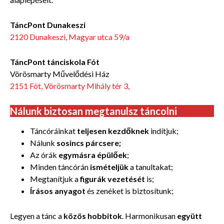
TáncPont Dunakeszi
2120 Dunakeszi, Magyar utca 59/a
TáncPont tánciskola Fót
Vörösmarty Művelődési Ház
2151 Fót, Vörösmarty Mihály tér 3,
Nálunk biztosan megtanulsz táncolni
Táncóráinkat
teljesen kezdőknek
indítjuk;
Nálunk
sosincs párcsere;
Az órák
egymásra épülőek
;
Minden táncórán
ismételjük
a tanultakat;
Megtanítjuk a
figurák vezetését
is;
Írásos anyagot
és zenéket is biztosítunk;
Legyen a tánc a
közös hobbitok
. Harmonikusan
együtt