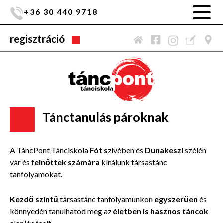
+36 30 440 9718
regisztráció
Tánctanulás pároknak
A TáncPont Tánciskola
Fót s
zívében és
Dunakeszi
szélén
vár és f
elnőttek számára
kínálunk társastánc
tanfolyamokat.
Kezdő szintű
társastánc tanfolyamunkon
egyszerűen
és
könnyedén tanulhatod meg az
életben is hasznos táncok
alaplépéseit.