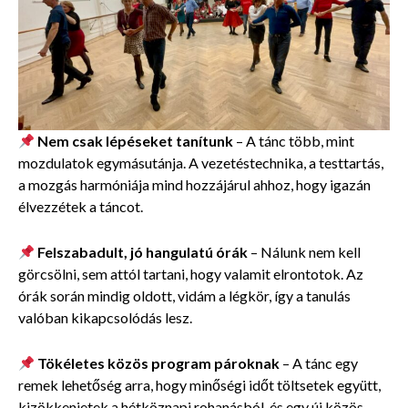
Nem csak lépéseket tanítunk
– A tánc több, mint
mozdulatok egymásutánja. A vezetéstechnika, a testtartás,
a mozgás harmóniája mind hozzájárul ahhoz, hogy igazán
élvezzétek a táncot.
Felszabadult, jó hangulatú órák
– Nálunk nem kell
görcsölni, sem attól tartani, hogy valamit elrontotok. Az
órák során mindig oldott, vidám a légkör, így a tanulás
valóban kikapcsolódás lesz.
Tökéletes közös program pároknak
– A tánc egy
remek lehetőség arra, hogy minőségi időt töltsetek együtt,
kizökkenjetek a hétköznapi rohanásból, és egy új közös