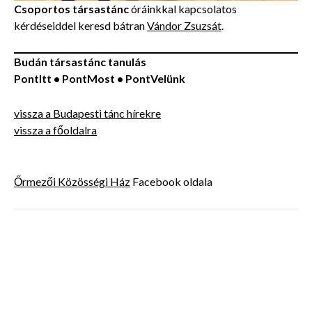
Csoportos társastánc
óráinkkal kapcsolatos
kérdéseiddel keresd bátran
Vándor Zsuzsát
.
Budán társastánc tanulás
PontItt • PontMost • PontVelünk
vissza a Budapesti tánc hírekre
vissza a főoldalra
Őrmezői Közösségi Ház
Facebook oldala