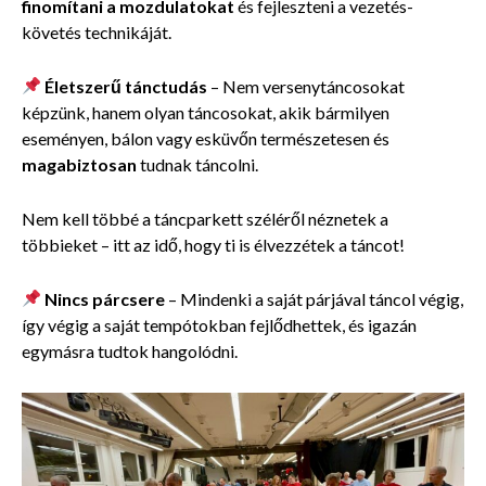
finomítani a mozdulatokat
és fejleszteni a vezetés-
követés technikáját.
Életszerű tánctudás
– Nem versenytáncosokat
képzünk, hanem olyan táncosokat, akik bármilyen
eseményen, bálon vagy esküvőn természetesen és
magabiztosan
tudnak táncolni.
Nem kell többé a táncparkett széléről néznetek a
többieket – itt az idő, hogy ti is élvezzétek a táncot!
Nincs párcsere
– Mindenki a saját párjával táncol végig,
így végig a saját tempótokban fejlődhettek, és igazán
egymásra tudtok hangolódni.