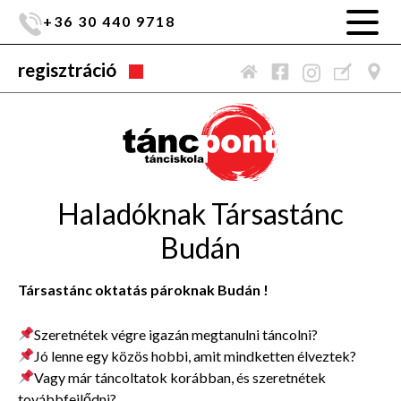
+36 30 440 9718
regisztráció
Haladóknak Társastánc
Budán
Társastánc oktatás pároknak Budán !
Szeretnétek végre igazán megtanulni táncolni?
Jó lenne egy közös hobbi, amit mindketten élveztek?
Vagy már táncoltatok korábban, és szeretnétek
továbbfejlődni?