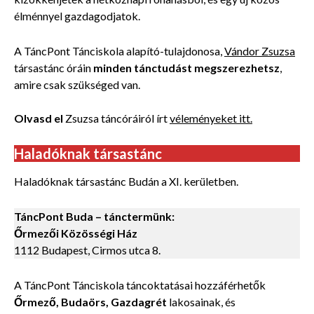
élménnyel gazdagodjatok.
A TáncPont Tánciskola alapító-tulajdonosa,
Vándor Zsuzsa
társastánc óráin
minden tánctudást megszerezhetsz
,
amire csak szükséged van.
Olvasd el
Zsuzsa táncóráiról írt
véleményeket itt.
Haladóknak társastánc
Haladóknak társastánc Budán a XI. kerületben.
TáncPont Buda – tánctermünk:
Őrmezői Közösségi Ház
1112 Budapest, Cirmos utca 8.
A TáncPont Tánciskola táncoktatásai hozzáférhetők
Őrmező, Budaörs, Gazdagrét
lakosainak, és