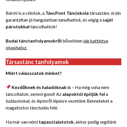
Bármi is a célotok, a
TáncPont Tánciskola
társastánc óráin
garantáltan jó hangulatban tanulhattok, és végig a
saját
párotokkal
táncolhattok!
Budai
tánctanfolyamokről
bővebben
ide kattintva
olvashatsz.
Társastánc tanfolyamok
Miért válasszatok minket?
Kezdőknek és haladóknak is
– Ha még soha nem
táncoltatok, semmi gond! Az
alapoktól építjük fel
a
tudásotokat, és lépésről lépésre vezetünk Benneteket a
magabiztos tánctudás felé.
Ha már van némi
tapasztalatotok
, akkor pedig segítünk