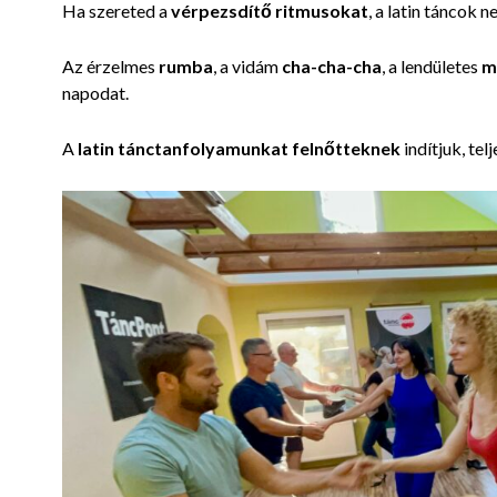
Ha szereted a
vérpezsdítő ritmusokat
, a latin táncok 
Az érzelmes
rumba
, a vidám
cha-cha-cha
, a lendületes
m
napodat.
A
latin tánctanfolyamunkat felnőtteknek
indítjuk, tel