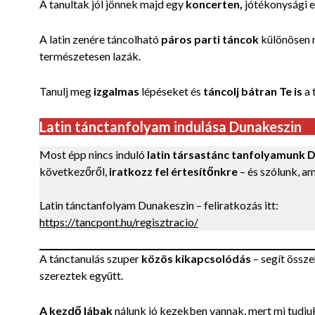
A tanultak jól jönnek majd egy
koncerten,
jótékonysági e
A latin zenére táncolható
páros parti táncok
különösen 
természetesen lazák.
Tanulj meg
izgalmas
lépéseket és
táncolj bátran Te is
a 
Latin tánctanfolyam indulása Dunakeszin
Most épp nincs induló
latin társastánc tanfolyamunk 
következőről,
iratkozz fel értesítőnkre
– és szólunk, am
Latin tánctanfolyam Dunakeszin – feliratkozás itt:
https://tancpont.hu/regisztracio/
A tánctanulás szuper
közös kikapcsolódás
– segít össz
szereztek együtt.
A kezdő lábak
nálunk jó kezekben vannak, mert mi tudjuk,