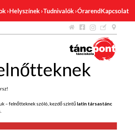
mok
›
Helyszínek
›
Tudnivalók
›
Órarend
Kapcsolat
felnőtteknek
ársz!
uk – felnőtteknek szóló, kezdő szintű
latin társastánc
.