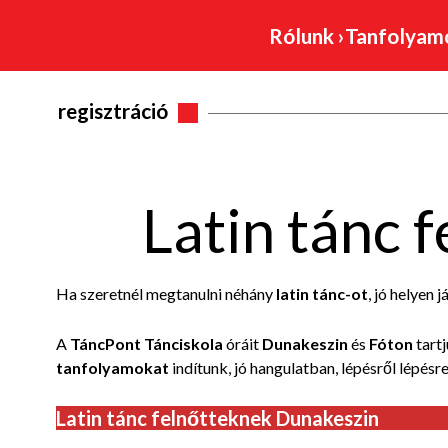
Rólunk
›
Tanfolya
regisztráció
Latin tánc 
Ha szeretnél megtanulni néhány
latin tánc-ot
, jó helyen j
A
TáncPont Tánciskola
óráit
Dunakeszin
és
Fóton
tartj
tanfolyamokat
indítunk, jó hangulatban, lépésről lépésre
Latin tánc felnőtteknek Dunakeszin