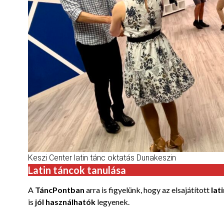
Keszi Center latin tánc oktatás Dunakeszin
Latin táncok tanulása
A
TáncPontban
arra is figyelünk, hogy az elsajátított
lat
is
jól használhatók
legyenek.