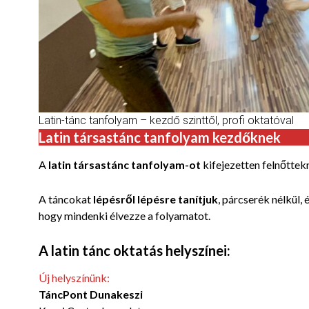
Latin-tánc tanfolyam – kezdő szinttől, profi oktatóval
Latin társastánc tanfolyam kezdőknek
A
latin társastánc tanfolyam-ot
kifejezetten felnőttekn
A táncokat
lépésről lépésre tanítjuk
, párcserék nélkül,
hogy mindenki élvezze a folyamatot.
A latin tánc oktatás helyszínei:
Új helyszínünk:
TáncPont Dunakeszi