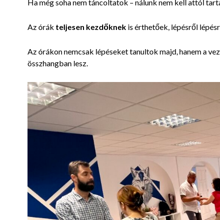
Ha még soha nem táncoltatok – nálunk nem kell attól tar
Az órák
teljesen kezdőknek
is érthetőek, lépésről lépé
Az órákon nemcsak lépéseket tanultok majd, hanem a vezet
összhangban lesz.