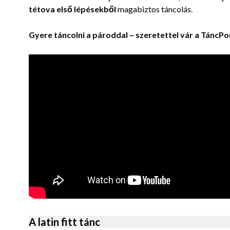
tétova első lépésekből
magabiztos táncolás.
Gyere táncolni a pároddal – szeretettel vár a TáncPo
A latin fitt tánc