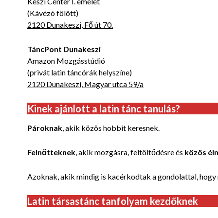
Keszi Center I. emelet
(Kávézó fölött)
2120 Dunakeszi, Fő út 70.
TáncPont Dunakeszi
Amazon Mozgásstúdió
(privát latin táncórák helyszíne)
2120 Dunakeszi, Magyar utca 59/a
Kinek ajánlott a latin tánc tanulás?
Pároknak
, akik közös hobbit keresnek.
Felnőtteknek
, akik mozgásra, feltöltődésre és
közös él
Azoknak, akik mindig is kacérkodtak a gondolattal, hogy
Latin társastánc tanfolyam kezdőknek