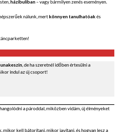
sten,
házibuliban
– vagy bármilyen zenés eseményen.
népszerűek nálunk, mert
könnyen tanulhatóak
és
táncparketten!
Dunakeszin
, de ha szeretnél időben értesülni a
ikor indul az új csoport!
ehangolódni a pároddal, miközben vidám, új élményeket
 mikor kell bátorítani, mikor javítani, és hogyan lesz a