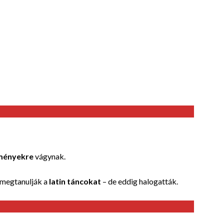
ményekre
vágynak.
 megtanulják a
latin táncokat
– de eddig halogatták.