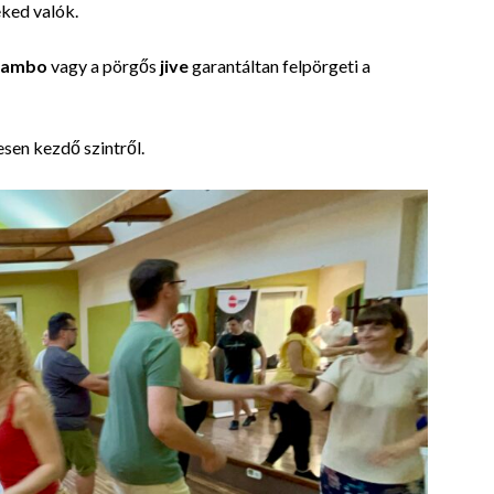
neked valók.
ambo
vagy a pörgős
jive
garantáltan felpörgeti a
jesen kezdő szintről.