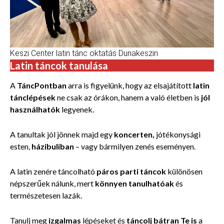
Keszi Center latin tánc oktatás Dunakeszin
Latin táncok tanulása
A
TáncPontban
arra is figyelünk, hogy az elsajátított
latin
tánclépések
ne csak az órákon, hanem a való életben is
jól
használhatók
legyenek.
A tanultak jól jönnek majd egy
koncerten,
jótékonysági
esten,
házibuliban
– vagy bármilyen zenés eseményen.
A latin zenére táncolható
páros parti táncok
különösen
népszerűek nálunk, mert
könnyen tanulhatóak
és
természetesen lazák.
Tanulj meg
izgalmas
lépéseket és
táncolj bátran Te is
a