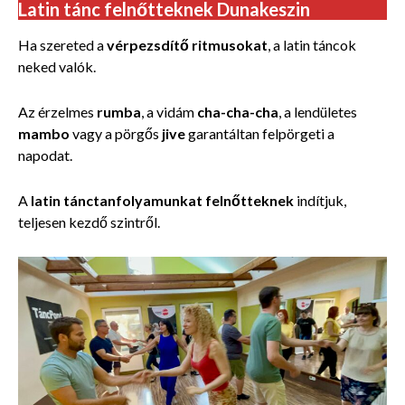
Latin tánc felnőtteknek Dunakeszin
Ha szereted a
vérpezsdítő ritmusokat
, a latin táncok
neked valók.
Az érzelmes
rumba
, a vidám
cha-cha-cha
, a lendületes
mambo
vagy a pörgős
jive
garantáltan felpörgeti a
napodat.
A
latin tánctanfolyamunkat felnőtteknek
indítjuk,
teljesen kezdő szintről.