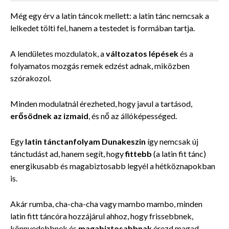
Még egy érv a latin táncok mellett: a latin tánc nemcsak a
lelkedet tölti fel, hanem a testedet is formában tartja.
A lendületes mozdulatok, a
változatos lépések
és a
folyamatos mozgás remek edzést adnak, miközben
szórakozol.
Minden modulatnál érezheted, hogy javul a tartásod,
erősödnek az izmaid
, és nő az állóképességed.
Egy
latin tánctanfolyam Dunakeszin
így nemcsak új
tánctudást ad, hanem segít, hogy
fittebb
(a latin fit tánc)
energikusabb és magabiztosabb legyél a hétköznapokban
is.
Akár rumba, cha-cha-cha vagy mambo mambo, minden
latin fitt táncóra hozzájárul ahhoz, hogy frissebbnek,
könnyedebbnek és
magabiztosabbnak
érezd magad.