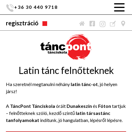
+36 30 440 9718
regisztráció
Latin tánc felnőtteknek
Ha szeretnél megtanulni néhány
latin tánc-ot
, jó helyen
jársz!
A
TáncPont Tánciskola
óráit
Dunakeszin
és
Fóton
tartjuk
– felnőtteknek szóló, kezdő szintű
latin társastánc
tanfolyamokat
indítunk, jó hangulatban, lépésről lépésre.