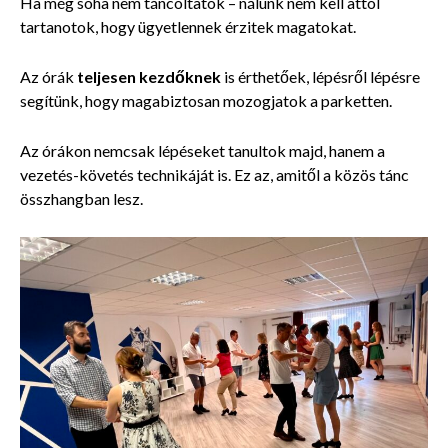
Ha még soha nem táncoltatok – nálunk nem kell attól
tartanotok, hogy ügyetlennek érzitek magatokat.
Az órák
teljesen kezdőknek
is érthetőek, lépésről lépésre
segítünk, hogy magabiztosan mozogjatok a parketten.
Az órákon nemcsak lépéseket tanultok majd, hanem a
vezetés-követés technikáját is. Ez az, amitől a közös tánc
összhangban lesz.