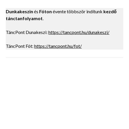
Dunkakeszin
és
Fóton
évente többször indítunk
kezdő
tánctanfolyamot
.
TáncPont Dunakeszi:
https://tancpont.hu/dunakeszi/
TáncPont Fót:
https://tancpont.hu/fot/