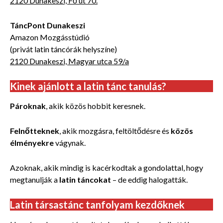
2120 Dunakeszi, Fő út 70.
TáncPont Dunakeszi
Amazon Mozgásstúdió
(privát latin táncórák helyszíne)
2120 Dunakeszi, Magyar utca 59/a
Kinek ajánlott a latin tánc tanulás?
Pároknak
, akik közös hobbit keresnek.
Felnőtteknek
, akik mozgásra, feltöltődésre és
közös
élményekre
vágynak.
Azoknak, akik mindig is kacérkodtak a gondolattal, hogy
megtanulják a
latin táncokat
– de eddig halogatták.
Latin társastánc tanfolyam kezdőknek