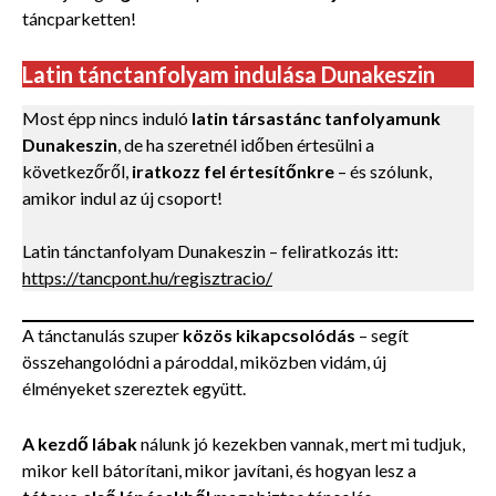
táncparketten!
Latin tánctanfolyam indulása Dunakeszin
Most épp nincs induló
latin társastánc tanfolyamunk
Dunakeszin
, de ha szeretnél időben értesülni a
következőről,
iratkozz fel értesítőnkre
– és szólunk,
amikor indul az új csoport!
Latin tánctanfolyam Dunakeszin – feliratkozás itt:
https://tancpont.hu/regisztracio/
A tánctanulás szuper
közös kikapcsolódás
– segít
összehangolódni a pároddal, miközben vidám, új
élményeket szereztek együtt.
A kezdő lábak
nálunk jó kezekben vannak, mert mi tudjuk,
mikor kell bátorítani, mikor javítani, és hogyan lesz a