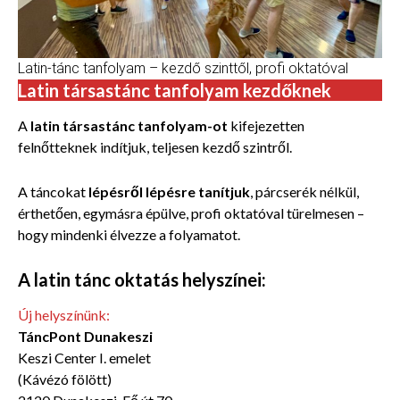
Latin-tánc tanfolyam – kezdő szinttől, profi oktatóval
Latin társastánc tanfolyam kezdőknek
A
latin társastánc tanfolyam-ot
kifejezetten
felnőtteknek indítjuk, teljesen kezdő szintről.
A táncokat
lépésről lépésre tanítjuk
, párcserék nélkül,
érthetően, egymásra épülve, profi oktatóval türelmesen –
hogy mindenki élvezze a folyamatot.
A latin tánc oktatás helyszínei:
Új helyszínünk:
TáncPont Dunakeszi
Keszi Center I. emelet
(Kávézó fölött)