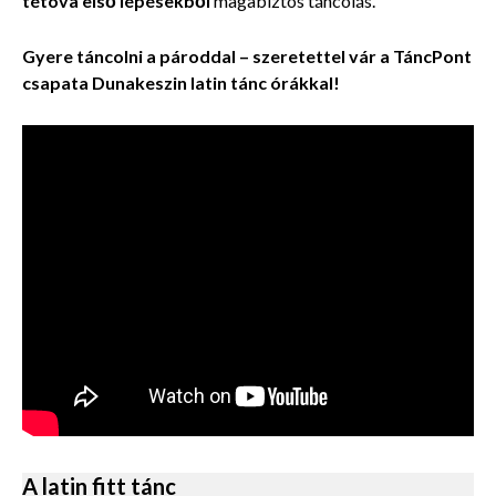
tétova első lépésekből
magabiztos táncolás.
Gyere táncolni a pároddal – szeretettel vár a TáncPont
csapata Dunakeszin latin tánc órákkal!
A latin fitt tánc