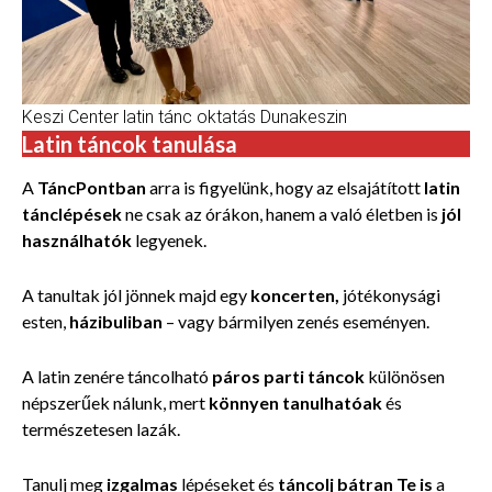
Keszi Center latin tánc oktatás Dunakeszin
Latin táncok tanulása
A
TáncPontban
arra is figyelünk, hogy az elsajátított
latin
tánclépések
ne csak az órákon, hanem a való életben is
jól
használhatók
legyenek.
A tanultak jól jönnek majd egy
koncerten,
jótékonysági
esten,
házibuliban
– vagy bármilyen zenés eseményen.
A latin zenére táncolható
páros parti táncok
különösen
népszerűek nálunk, mert
könnyen tanulhatóak
és
természetesen lazák.
Tanulj meg
izgalmas
lépéseket és
táncolj bátran Te is
a