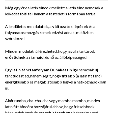
Még egy érv a latin táncok mellett: a latin tánc nemcsak a
lelkedet tölti fel, hanem a testedet is formában tartja.
A lendületes mozdulatok, a
változatos lépések
és a
folyamatos mozgás remek edzést adnak, miközben
szórakozol.
Minden modulatnál érezheted, hogy javul a tartásod,
erősödnek az izmaid
, és nő az állóképességed.
Egy
latin tánctanfolyam Dunakeszin
így nemcsak új
tánctudást ad, hanem segít, hogy
fittebb
(a latin fit tánc)
energikusabb és magabiztosabb legyél a hétköznapokban
is.
Akár rumba, cha-cha-cha vagy mambo mambo, minden
latin fitt táncóra hozzájárul ahhoz, hogy frissebbnek,
könnyedebbnek és
magabiztosabbnak
érezd magad.