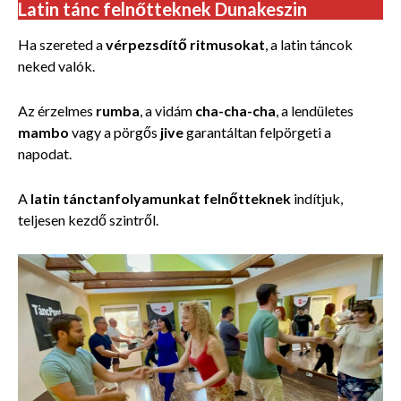
Latin tánc felnőtteknek Dunakeszin
Ha szereted a
vérpezsdítő ritmusokat
, a latin táncok
neked valók.
Az érzelmes
rumba
, a vidám
cha-cha-cha
, a lendületes
mambo
vagy a pörgős
jive
garantáltan felpörgeti a
napodat.
A
latin tánctanfolyamunkat felnőtteknek
indítjuk,
teljesen kezdő szintről.