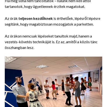
Ha még soha nem táncoltatok – nálunk nem kell attól
tartanotok, hogy ügyetlennek érzitek magatokat.
Az órák
teljesen kezdőknek
is érthetőek, lépésről lépésre
segítünk, hogy magabiztosan mozogjatok a parketten.
Az órákon nemcsak lépéseket tanultok majd, hanem a
vezetés-követés technikáját is. Ez az, amitől a közös tánc
összhangban lesz.