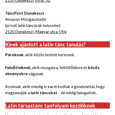
2120 Dunakeszi, Fő út 70.
TáncPont Dunakeszi
Amazon Mozgásstúdió
(privát latin táncórák helyszíne)
2120 Dunakeszi, Magyar utca 59/a
Kinek ajánlott a latin tánc tanulás?
Pároknak
, akik közös hobbit keresnek.
Felnőtteknek
, akik mozgásra, feltöltődésre és
közös
élményekre
vágynak.
Azoknak, akik mindig is kacérkodtak a gondolattal, hogy
megtanulják a
latin táncokat
– de eddig halogatták.
Latin társastánc tanfolyam kezdőknek