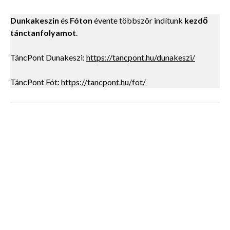
Dunkakeszin
és
Fóton
évente többször indítunk
kezdő
tánctanfolyamot
.
TáncPont Dunakeszi:
https://tancpont.hu/dunakeszi/
TáncPont Fót:
https://tancpont.hu/fot/