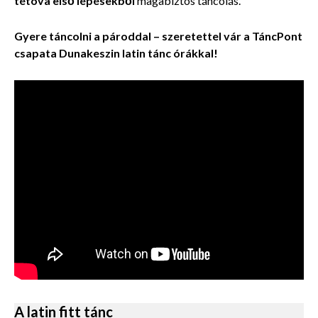
tétova első lépésekből
magabiztos táncolás.
Gyere táncolni a pároddal – szeretettel vár a TáncPont
csapata Dunakeszin latin tánc órákkal!
A latin fitt tánc