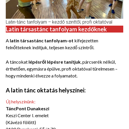
Latin-tánc tanfolyam – kezdő szinttől, profi oktatóval
Latin társastánc tanfolyam kezdőknek
A
latin társastánc tanfolyam-ot
kifejezetten
felnőtteknek indítjuk, teljesen kezdő szintről.
A táncokat
lépésről lépésre tanítjuk
, párcserék nélkül,
érthetően, egymásra épülve, profi oktatóval türelmesen –
hogy mindenki élvezze a folyamatot.
A latin tánc oktatás helyszínei:
Új helyszínünk:
TáncPont Dunakeszi
Keszi Center I. emelet
(Kávézó fölött)