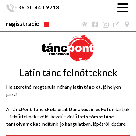
+36 30 440 9718
regisztráció
Latin tánc felnőtteknek
Ha szeretnél megtanulni néhány
latin tánc-ot
, jó helyen
jársz!
A
TáncPont Tánciskola
óráit
Dunakeszin
és
Fóton
tartjuk
– felnőtteknek szóló, kezdő szintű
latin társastánc
tanfolyamokat
indítunk, jó hangulatban, lépésről lépésre.