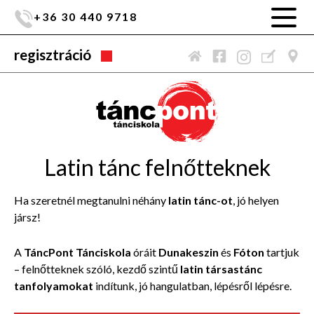
+36 30 440 9718
regisztráció
Latin tánc felnőtteknek
Ha szeretnél megtanulni néhány
latin tánc-ot
, jó helyen
jársz!
A
TáncPont Tánciskola
óráit
Dunakeszin
és
Fóton
tartjuk
– felnőtteknek szóló, kezdő szintű
latin társastánc
tanfolyamokat
indítunk, jó hangulatban, lépésről lépésre.