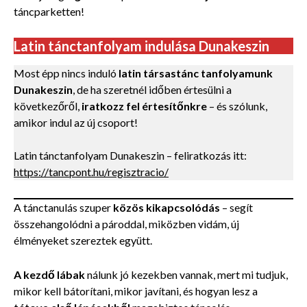
táncparketten!
Latin tánctanfolyam indulása Dunakeszin
Most épp nincs induló
latin társastánc tanfolyamunk
Dunakeszin
, de ha szeretnél időben értesülni a
következőről,
iratkozz fel értesítőnkre
– és szólunk,
amikor indul az új csoport!
Latin tánctanfolyam Dunakeszin – feliratkozás itt:
https://tancpont.hu/regisztracio/
A tánctanulás szuper
közös kikapcsolódás
– segít
összehangolódni a pároddal, miközben vidám, új
élményeket szereztek együtt.
A kezdő lábak
nálunk jó kezekben vannak, mert mi tudjuk,
mikor kell bátorítani, mikor javítani, és hogyan lesz a