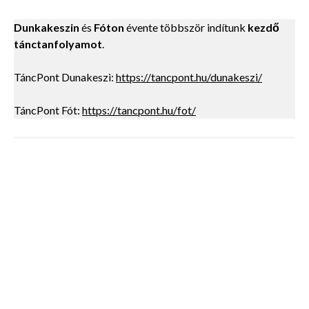
Dunkakeszin
és
Fóton
évente többször indítunk
kezdő
tánctanfolyamot
.
TáncPont Dunakeszi:
https://tancpont.hu/dunakeszi/
TáncPont Fót:
https://tancpont.hu/fot/