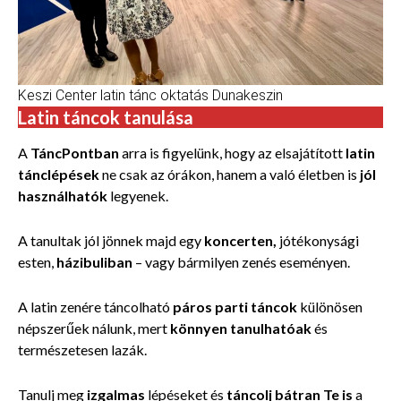
Keszi Center latin tánc oktatás Dunakeszin
Latin táncok tanulása
A
TáncPontban
arra is figyelünk, hogy az elsajátított
latin
tánclépések
ne csak az órákon, hanem a való életben is
jól
használhatók
legyenek.
A tanultak jól jönnek majd egy
koncerten,
jótékonysági
esten,
házibuliban
– vagy bármilyen zenés eseményen.
A latin zenére táncolható
páros parti táncok
különösen
népszerűek nálunk, mert
könnyen tanulhatóak
és
természetesen lazák.
Tanulj meg
izgalmas
lépéseket és
táncolj bátran Te is
a