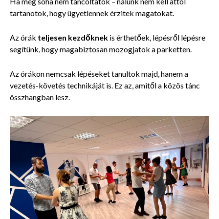
Ha még soha nem táncoltatok – nálunk nem kell attól
tartanotok, hogy ügyetlennek érzitek magatokat.
Az órák
teljesen kezdőknek
is érthetőek, lépésről lépésre
segítünk, hogy magabiztosan mozogjatok a parketten.
Az órákon nemcsak lépéseket tanultok majd, hanem a
vezetés-követés technikáját is. Ez az, amitől a közös tánc
összhangban lesz.