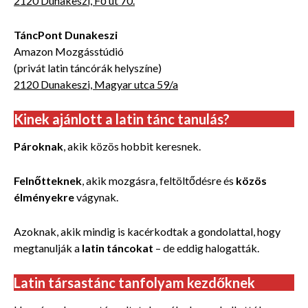
2120 Dunakeszi, Fő út 70.
TáncPont Dunakeszi
Amazon Mozgásstúdió
(privát latin táncórák helyszíne)
2120 Dunakeszi, Magyar utca 59/a
Kinek ajánlott a latin tánc tanulás?
Pároknak
, akik közös hobbit keresnek.
Felnőtteknek
, akik mozgásra, feltöltődésre és
közös
élményekre
vágynak.
Azoknak, akik mindig is kacérkodtak a gondolattal, hogy
megtanulják a
latin táncokat
– de eddig halogatták.
Latin társastánc tanfolyam kezdőknek