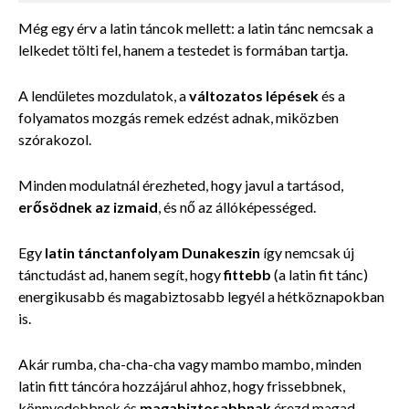
Még egy érv a latin táncok mellett: a latin tánc nemcsak a
lelkedet tölti fel, hanem a testedet is formában tartja.
A lendületes mozdulatok, a
változatos lépések
és a
folyamatos mozgás remek edzést adnak, miközben
szórakozol.
Minden modulatnál érezheted, hogy javul a tartásod,
erősödnek az izmaid
, és nő az állóképességed.
Egy
latin tánctanfolyam Dunakeszin
így nemcsak új
tánctudást ad, hanem segít, hogy
fittebb
(a latin fit tánc)
energikusabb és magabiztosabb legyél a hétköznapokban
is.
Akár rumba, cha-cha-cha vagy mambo mambo, minden
latin fitt táncóra hozzájárul ahhoz, hogy frissebbnek,
könnyedebbnek és
magabiztosabbnak
érezd magad.