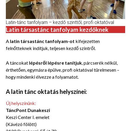
Latin-tánc tanfolyam – kezdő szinttől, profi oktatóval
Latin társastánc tanfolyam kezdőknek
A
latin társastánc tanfolyam-ot
kifejezetten
felnőtteknek indítjuk, teljesen kezdő szintről.
A táncokat
lépésről lépésre tanítjuk
, párcserék nélkül,
érthetően, egymásra épülve, profi oktatóval türelmesen –
hogy mindenki élvezze a folyamatot.
A latin tánc oktatás helyszínei:
Új helyszínünk:
TáncPont Dunakeszi
Keszi Center I. emelet
(Kávézó fölött)