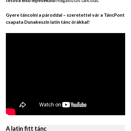
tétova első lépésekből
magabiztos táncolás.
Gyere táncolni a pároddal – szeretettel vár a TáncPont
csapata Dunakeszin latin tánc órákkal!
A latin fitt tánc