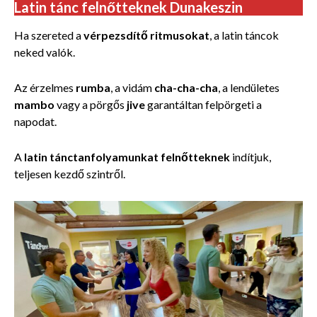
Latin tánc felnőtteknek Dunakeszin
Ha szereted a
vérpezsdítő ritmusokat
, a latin táncok
neked valók.
Az érzelmes
rumba
, a vidám
cha-cha-cha
, a lendületes
mambo
vagy a pörgős
jive
garantáltan felpörgeti a
napodat.
A
latin tánctanfolyamunkat felnőtteknek
indítjuk,
teljesen kezdő szintről.