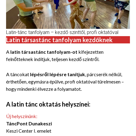
Latin-tánc tanfolyam – kezdő szinttől, profi oktatóval
Latin társastánc tanfolyam kezdőknek
A
latin társastánc tanfolyam-ot
kifejezetten
felnőtteknek indítjuk, teljesen kezdő szintről.
A táncokat
lépésről lépésre tanítjuk
, párcserék nélkül,
érthetően, egymásra épülve, profi oktatóval türelmesen –
hogy mindenki élvezze a folyamatot.
A latin tánc oktatás helyszínei:
Új helyszínünk:
TáncPont Dunakeszi
Keszi Center I. emelet