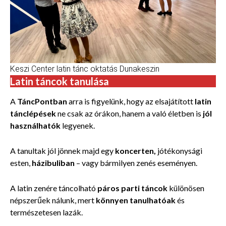
Keszi Center latin tánc oktatás Dunakeszin
Latin táncok tanulása
A
TáncPontban
arra is figyelünk, hogy az elsajátított
latin
tánclépések
ne csak az órákon, hanem a való életben is
jól
használhatók
legyenek.
A tanultak jól jönnek majd egy
koncerten,
jótékonysági
esten,
házibuliban
– vagy bármilyen zenés eseményen.
A latin zenére táncolható
páros parti táncok
különösen
népszerűek nálunk, mert
könnyen tanulhatóak
és
természetesen lazák.