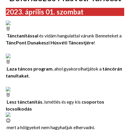
2023. április 01. szombat
Tánctanítással
és vidám hangulattal várunk Benneteket a
TáncPont Dunakeszi Húsvéti Táncestjére
!
Laza táncos program
, ahol gyakorolhatjátok a
táncórán
tanultakat
.
Lesz tánctanítás
, ismétlés és egy kis
csoportos
locsolkodás
mert a hölgyeket nem hagyhatjuk elhervadni.