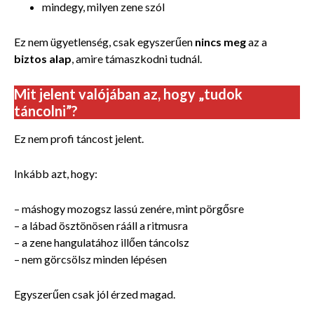
mindegy, milyen zene szól
Ez nem ügyetlenség, csak egyszerűen
nincs meg
az a
biztos alap
, amire támaszkodni tudnál.
Mit jelent valójában az, hogy „tudok
táncolni”?
Ez nem profi táncost jelent.
Inkább azt, hogy:
– máshogy mozogsz lassú zenére, mint pörgősre
– a lábad ösztönösen rááll a ritmusra
– a zene hangulatához illően táncolsz
– nem görcsölsz minden lépésen
Egyszerűen csak jól érzed magad.