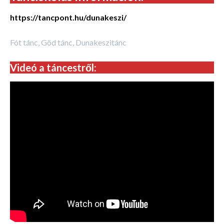
https://tancpont.hu/dunakeszi/
Fót tánc, Göd tánc, Dunakeszitánc
Videó a táncestről: