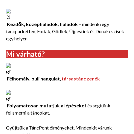
Kezdők, középhaladók, haladók
– mindenki egy
táncparketten, Fótiak, Gödiek, Újpestiek és Dunakeszisek
egy helyen.
Mi várható?
Félhomály, buli hangulat
,
társastánc zenék
Folyamatosan mutatjuk a lépéseket
és segítünk
felismerni a táncokat.
Gyűjtsük a TáncPont élményeket, Mindenkit várunk