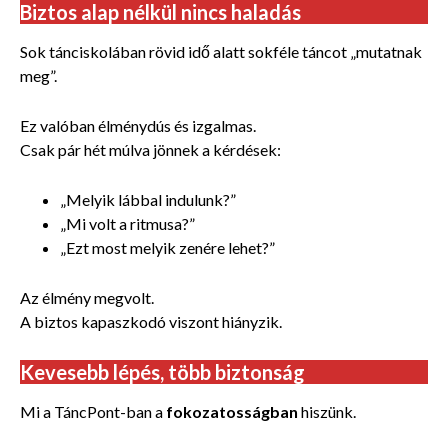
Biztos alap nélkül nincs haladás
Sok tánciskolában rövid idő alatt sokféle táncot „mutatnak
meg”.
Ez valóban élménydús és izgalmas.
Csak pár hét múlva jönnek a kérdések:
„Melyik lábbal indulunk?”
„Mi volt a ritmusa?”
„Ezt most melyik zenére lehet?”
Az élmény megvolt.
A biztos kapaszkodó viszont hiányzik.
Kevesebb lépés, több biztonság
Mi a TáncPont-ban a
fokozatosságban
hiszünk.