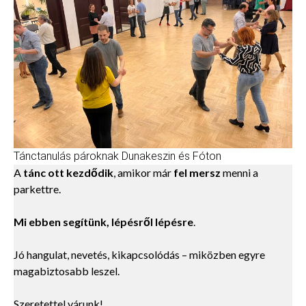
Tánctanulás pároknak Dunakeszin és Fóton
A
tánc ott kezdődik
, amikor már
fel mersz
menni a
parkettre.
Mi ebben segítünk, lépésről lépésre
.
Jó hangulat, nevetés, kikapcsolódás – miközben egyre
magabiztosabb leszel.
Szeretettel várunk!