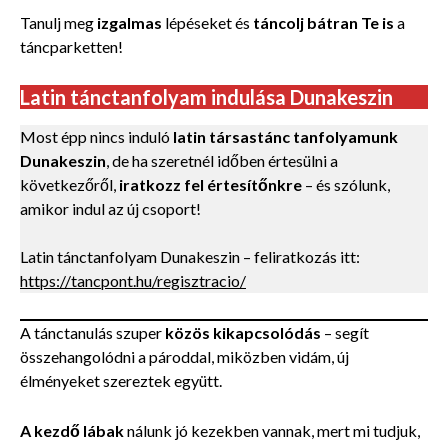
Tanulj meg
izgalmas
lépéseket és
táncolj bátran Te is
a
táncparketten!
Latin tánctanfolyam indulása Dunakeszin
Most épp nincs induló
latin társastánc tanfolyamunk
Dunakeszin
, de ha szeretnél időben értesülni a
következőről,
iratkozz fel értesítőnkre
– és szólunk,
amikor indul az új csoport!
Latin tánctanfolyam Dunakeszin – feliratkozás itt:
https://tancpont.hu/regisztracio/
A tánctanulás szuper
közös kikapcsolódás
– segít
összehangolódni a pároddal, miközben vidám, új
élményeket szereztek együtt.
A kezdő lábak
nálunk jó kezekben vannak, mert mi tudjuk,