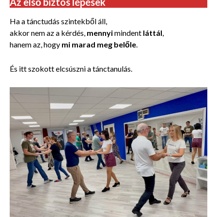
Az első biztos lépések
Ha a tánctudás szintekből áll,
akkor nem az a kérdés,
mennyi
mindent
láttál
,
hanem az, hogy
mi marad meg belőle
.
És itt szokott elcsúszni a tánctanulás.