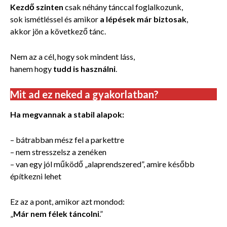
Kezdő szinten
csak néhány tánccal foglalkozunk,
sok ismétléssel és amikor
a lépések már biztosak
,
akkor jön a következő tánc.
Nem az a cél, hogy sok mindent láss,
hanem hogy
tudd is használni
.
Mit ad ez neked a gyakorlatban?
Ha megvannak a stabil alapok:
– bátrabban mész fel a parkettre
– nem stresszelsz a zenéken
– van egy jól működő „alaprendszered”, amire később
építkezni lehet
Ez az a pont, amikor azt mondod:
„
Már nem félek táncolni
.”