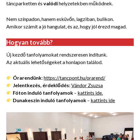
táncparketten és
valódi
helyzetekben működnek.
Nem színpadon, hanem esküvőn, lagziban, bulikon.
Amikor számít a jó hangulat, és az, hogy jól érezd magad.
Hogyan tovább?
Új kezdő tanfolyamokat rendszeresen indítunk.
Az aktuális lehetőségeket a honlapon találod.
Órarendünk
:
https://tancpont.hu/orarend/
Jelentkezés, érdeklődés:
Vándor Zsuzsa
Fóton induló tanfolyamok
–
kattints ide.
Dunakeszin induló tanfolyamok
–
kattints ide