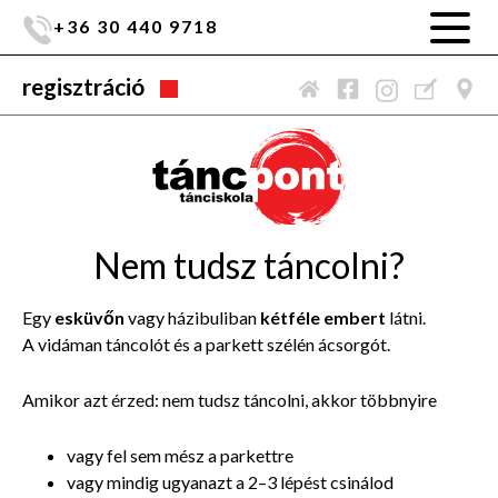
+36 30 440 9718
regisztráció
Nem tudsz táncolni?
Egy
esküvőn
vagy házibuliban
kétféle embert
látni.
A vidáman táncolót és a parkett szélén ácsorgót.
Amikor azt érzed: nem tudsz táncolni, akkor többnyire
vagy fel sem mész a parkettre
vagy mindig ugyanazt a 2–3 lépést csinálod