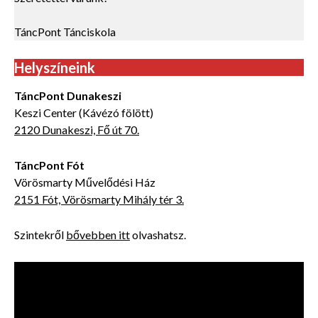
TáncPont Tánciskola
Helyszíneink
TáncPont Dunakeszi
Keszi Center (Kávézó fölött)
2120 Dunakeszi, Fő út 70.
TáncPont Fót
Vörösmarty Művelődési Ház
2151 Fót, Vörösmarty Mihály tér 3.
Szintekről
bővebben itt
olvashatsz.