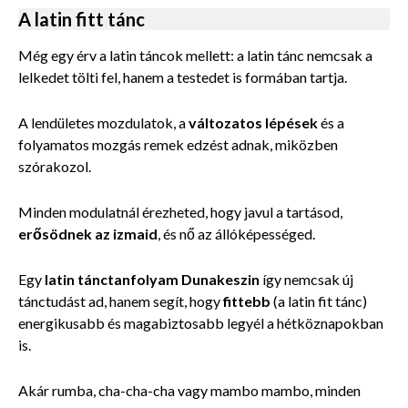
A latin fitt tánc
Még egy érv a latin táncok mellett: a latin tánc nemcsak a
lelkedet tölti fel, hanem a testedet is formában tartja.
A lendületes mozdulatok, a
változatos lépések
és a
folyamatos mozgás remek edzést adnak, miközben
szórakozol.
Minden modulatnál érezheted, hogy javul a tartásod,
erősödnek az izmaid
, és nő az állóképességed.
Egy
latin tánctanfolyam Dunakeszin
így nemcsak új
tánctudást ad, hanem segít, hogy
fittebb
(a latin fit tánc)
energikusabb és magabiztosabb legyél a hétköznapokban
is.
Akár rumba, cha-cha-cha vagy mambo mambo, minden