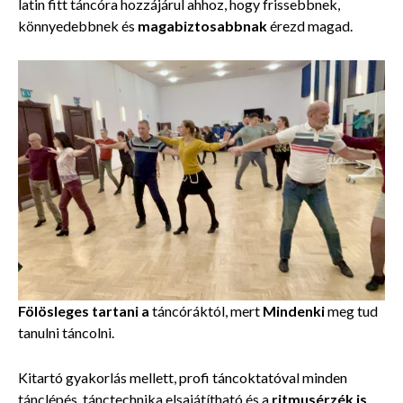
latin fitt táncóra hozzájárul ahhoz, hogy frissebbnek,
könnyedebbnek és
magabiztosabbnak
érezd magad.
Fölösleges tartani a
táncóráktól, mert
Mindenki
meg tud
tanulni táncolni.
Kitartó gyakorlás mellett, profi táncoktatóval minden
tánclépés, tánctechnika elsajátítható és a
ritmusérzék is