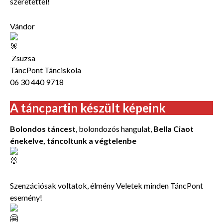
szeretettel!
Vándor
Zsuzsa
TáncPont Tánciskola
06 30 440 9718
A táncpartin készült képeink
Bolondos táncest
, bolondozós hangulat,
Bella Ciaot
énekelve, táncoltunk a végtelenbe
Szenzációsak voltatok, élmény Veletek minden TáncPont
esemény!