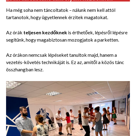
Ha még soha nem táncoltatok – nálunk nem kell attól
tartanotok, hogy ügyetlennek érzitek magatokat.
Az órák
teljesen kezdőknek
is érthetőek, lépésről lépésre
segítünk, hogy magabiztosan mozogjatok a parketten.
Az órákon nemcsak lépéseket tanultok majd, hanem a
vezetés-követés technikáját is. Ez az, amitől a közös tánc
összhangban lesz.