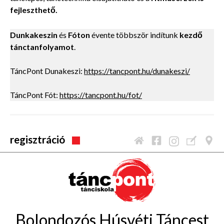
fejleszthető.
Dunkakeszin
és
Fóton
évente többször indítunk
kezdő
tánctanfolyamot
.
TáncPont Dunakeszi:
https://tancpont.hu/dunakeszi/
TáncPont Fót:
https://tancpont.hu/fot/
regisztráció
Bolondozós Húsvéti Táncest