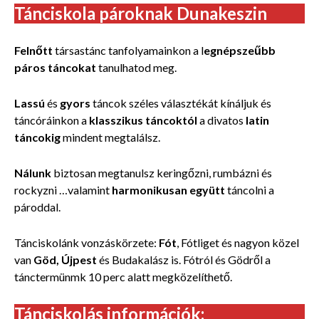
Tánciskola pároknak Dunakeszin
Felnőtt
társastánc tanfolyamainkon a l
egnépszeűbb
páros táncokat
tanulhatod meg.
Lassú
és
gyors
táncok széles választékát kínáljuk és
táncóráinkon a
klasszikus táncoktól
a divatos
latin
táncokig
mindent megtalálsz.
Nálunk
biztosan megtanulsz keringőzni, rumbázni és
rockyzni …valamint
harmonikusan együtt
táncolni a
pároddal.
Tánciskolánk vonzáskörzete:
Fót
, Fótliget és nagyon közel
van
Göd, Újpest
és Budakalász is. Fótról és Gödről a
tánctermünmk 10 perc alatt megközelíthető.
Tánciskolás információk: