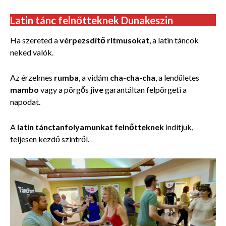
Latin tánc felnőtteknek Dunakeszin
Ha szereted a
vérpezsdítő ritmusokat
, a latin táncok
neked valók.
Az érzelmes
rumba
, a vidám
cha-cha-cha
, a lendületes
mambo
vagy a pörgős
jive
garantáltan felpörgeti a
napodat.
A
latin tánctanfolyamunkat felnőtteknek
indítjuk,
teljesen kezdő szintről.