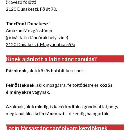
(Kávézó fölött)
2120 Dunakeszi, Fő út 70.
TáncPont Dunakeszi
Amazon Mozgásstúdió
(privát latin táncórák helyszíne)
2120 Dunakeszi, Magyar utca 59/a
Kinek ajánlott a latin tánc tanulás?
Pároknak
, akik közös hobbit keresnek.
Felnőtteknek
, akik mozgásra, feltöltődésre és
közös
élményekre
vágynak.
Azoknak, akik mindig is kacérkodtak a gondolattal, hogy
megtanulják a
latin táncokat
– de eddig halogatták.
Latin társastánc tanfolyam kezdőknek