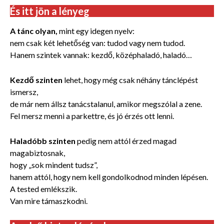
És itt jön a lényeg
A tánc olyan,
mint egy idegen nyelv:
nem csak két lehetőség van: tudod vagy nem tudod.
Hanem szintek vannak: kezdő, középhaladó, haladó…
Kezdő szinten
lehet, hogy még csak néhány tánclépést
ismersz,
de már nem állsz tanácstalanul, amikor megszólal a zene.
Fel mersz menni a parkettre, és jó érzés ott lenni.
Haladóbb szinten
pedig nem attól érzed magad
magabiztosnak,
hogy „sok mindent tudsz”,
hanem attól, hogy nem kell gondolkodnod minden lépésen.
A tested emlékszik.
Van mire támaszkodni.