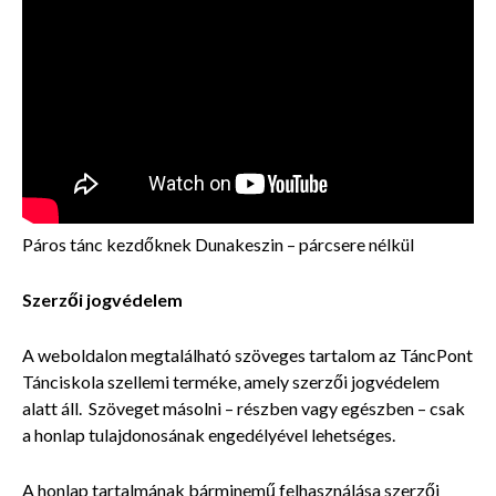
Páros tánc kezdőknek Dunakeszin – párcsere nélkül
Szerzői jogvédelem
A weboldalon megtalálható szöveges tartalom az TáncPont
Tánciskola szellemi terméke, amely szerzői jogvédelem
alatt áll. Szöveget másolni – részben vagy egészben – csak
a honlap tulajdonosának engedélyével lehetséges.
A honlap tartalmának bárminemű felhasználása szerzői