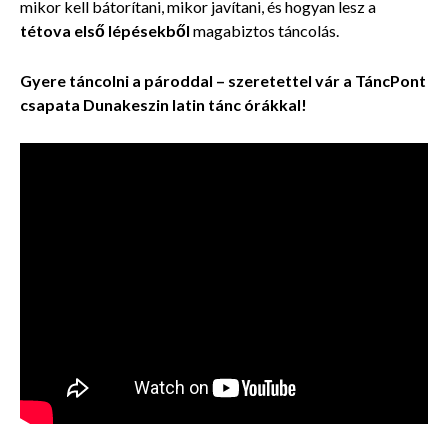
mikor kell bátorítani, mikor javítani, és hogyan lesz a
tétova első lépésekből
magabiztos táncolás.
Gyere táncolni a pároddal – szeretettel vár a TáncPont
csapata Dunakeszin latin tánc órákkal!