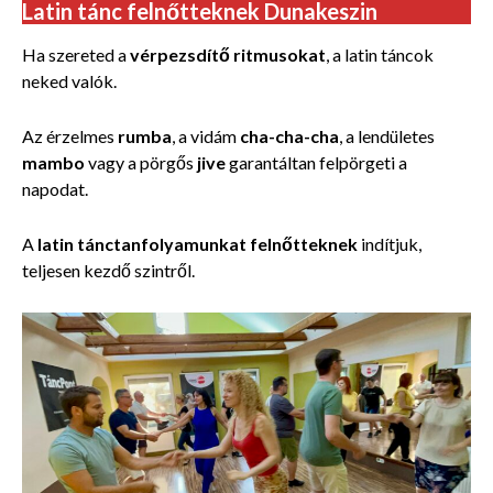
Latin tánc felnőtteknek Dunakeszin
Ha szereted a
vérpezsdítő ritmusokat
, a latin táncok
neked valók.
Az érzelmes
rumba
, a vidám
cha-cha-cha
, a lendületes
mambo
vagy a pörgős
jive
garantáltan felpörgeti a
napodat.
A
latin tánctanfolyamunkat felnőtteknek
indítjuk,
teljesen kezdő szintről.