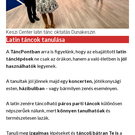
Keszi Center latin tánc oktatás Dunakeszin
Latin táncok tanulása
A
TáncPontban
arra is figyelünk, hogy az elsajátított
latin
tánclépések
ne csak az órákon, hanem a való életben is
jól
használhatók
legyenek.
A tanultak jól jönnek majd egy
koncerten,
jótékonysági
esten,
házibuliban
– vagy bármilyen zenés eseményen.
A latin zenére táncolható
páros parti táncok
különösen
népszerűek nálunk, mert
könnyen tanulhatóak
és
természetesen lazák.
Tanulj meg
izgalmas
lépéseket és
táncolj bátran Te is
a