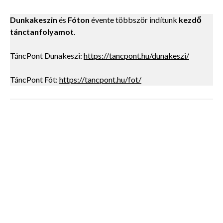
Dunkakeszin
és
Fóton
évente többször indítunk
kezdő
tánctanfolyamot
.
TáncPont Dunakeszi:
https://tancpont.hu/dunakeszi/
TáncPont Fót:
https://tancpont.hu/fot/