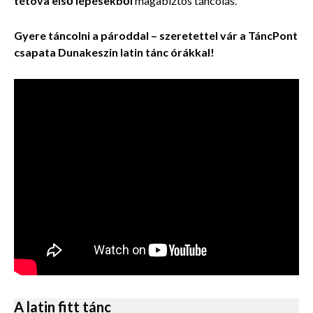
tétova első lépésekből
magabiztos táncolás.
Gyere táncolni a pároddal – szeretettel vár a TáncPont
csapata Dunakeszin latin tánc órákkal!
A latin fitt tánc