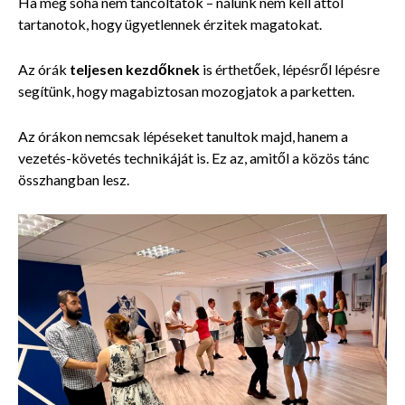
Ha még soha nem táncoltatok – nálunk nem kell attól
tartanotok, hogy ügyetlennek érzitek magatokat.
Az órák
teljesen kezdőknek
is érthetőek, lépésről lépésre
segítünk, hogy magabiztosan mozogjatok a parketten.
Az órákon nemcsak lépéseket tanultok majd, hanem a
vezetés-követés technikáját is. Ez az, amitől a közös tánc
összhangban lesz.