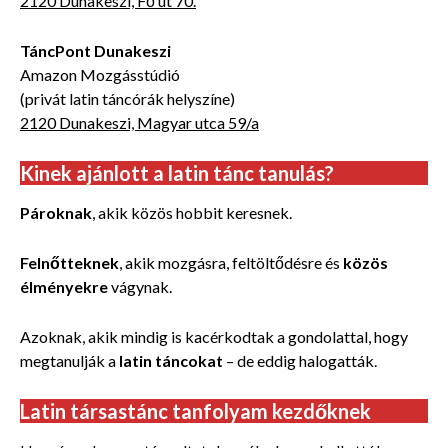
2120 Dunakeszi, Fő út 70.
TáncPont Dunakeszi
Amazon Mozgásstúdió
(privát latin táncórák helyszíne)
2120 Dunakeszi, Magyar utca 59/a
Kinek ajánlott a latin tánc tanulás?
Pároknak
, akik közös hobbit keresnek.
Felnőtteknek
, akik mozgásra, feltöltődésre és
közös
élményekre
vágynak.
Azoknak, akik mindig is kacérkodtak a gondolattal, hogy
megtanulják a
latin táncokat
– de eddig halogatták.
Latin társastánc tanfolyam kezdőknek