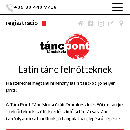
+36 30 440 9718
regisztráció
Latin tánc felnőtteknek
Ha szeretnél megtanulni néhány
latin tánc-ot
, jó helyen
jársz!
A
TáncPont Tánciskola
óráit
Dunakeszin
és
Fóton
tartjuk
– felnőtteknek szóló, kezdő szintű
latin társastánc
tanfolyamokat
indítunk, jó hangulatban, lépésről lépésre.