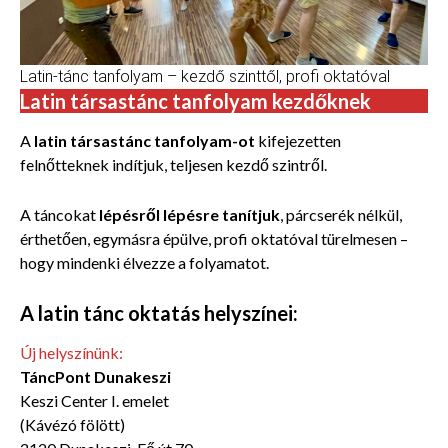
Latin-tánc tanfolyam – kezdő szinttől, profi oktatóval
Latin társastánc tanfolyam kezdőknek
A
latin társastánc tanfolyam-ot
kifejezetten
felnőtteknek indítjuk, teljesen kezdő szintről.
A táncokat
lépésről lépésre tanítjuk
, párcserék nélkül,
érthetően, egymásra épülve, profi oktatóval türelmesen –
hogy mindenki élvezze a folyamatot.
A latin tánc oktatás helyszínei:
Új helyszínünk:
TáncPont Dunakeszi
Keszi Center I. emelet
(Kávézó fölött)