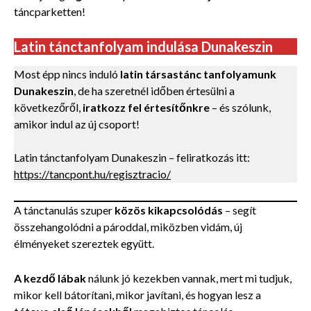
táncparketten!
Latin tánctanfolyam indulása Dunakeszin
Most épp nincs induló
latin társastánc tanfolyamunk
Dunakeszin
, de ha szeretnél időben értesülni a
következőről,
iratkozz fel értesítőnkre
– és szólunk,
amikor indul az új csoport!
Latin tánctanfolyam Dunakeszin – feliratkozás itt:
https://tancpont.hu/regisztracio/
A tánctanulás szuper
közös kikapcsolódás
– segít
összehangolódni a pároddal, miközben vidám, új
élményeket szereztek együtt.
A kezdő lábak
nálunk jó kezekben vannak, mert mi tudjuk,
mikor kell bátorítani, mikor javítani, és hogyan lesz a