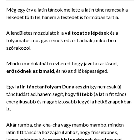
Még egy érv a latin táncok mellett: a latin tánc nemcsak a
lelkedet tölti fel, hanem a testedet is formában tartja.
A lendületes mozdulatok, a
változatos lépések
és a
folyamatos mozgás remek edzést adnak, miközben
szórakozol.
Minden modulatnál érezheted, hogy javul a tartásod,
erősödnek az izmaid
, és nő az állóképességed.
Egy
latin tánctanfolyam Dunakeszin
így nemcsak új
tánctudást ad, hanem segít, hogy
fittebb
(a latin fit tánc)
energikusabb és magabiztosabb legyél a hétköznapokban
is.
Akár rumba, cha-cha-cha vagy mambo mambo, minden
latin fitt táncóra hozzájárul ahhoz, hogy frissebbnek,
könnyedebbnek és
magabiztosabbnak
érezd magad.