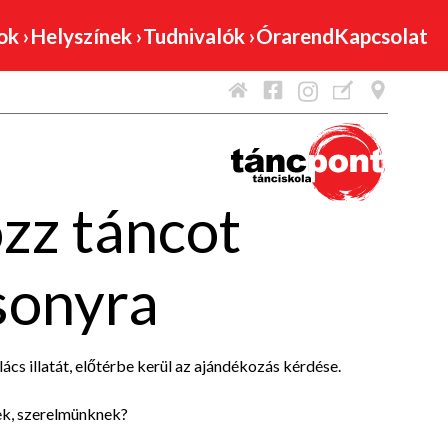
mok
›
Helyszínek
›
Tudnivalók
›
Órarend
Kapcsolat
zz táncot
sonyra
cs illatát, előtérbe kerül az ajándékozás kérdése.
ek, szerelmünknek?