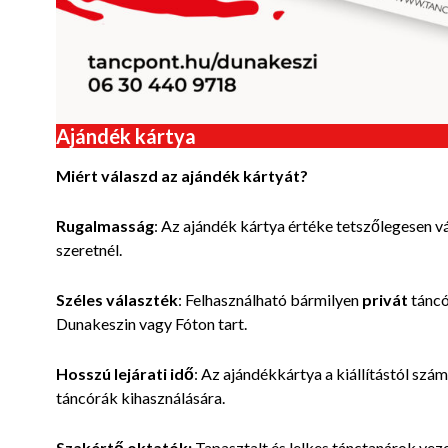
Ajándék kártya
Miért válaszd az ajándék kártyát?
Rugalmasság
: Az ajándék kártya értéke tetszőlegesen v
szeretnél.
Széles választék
: Felhasználható bármilyen
privát
táncó
Dunakeszin vagy Fóton tart.
Hosszú lejárati idő
: Az ajándékkártya a kiállítástól szá
táncórák kihasználására.
Szakértő oktatók:
Tapasztalt és lelkes tánctanárok veze