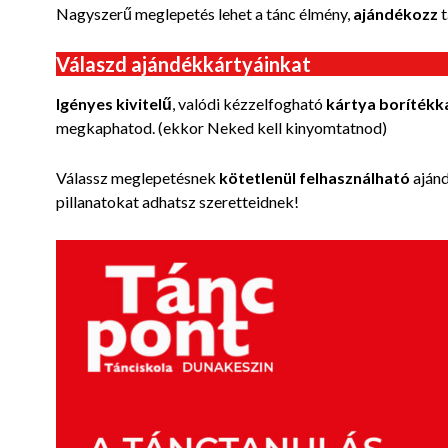
Nagyszerű meglepetés lehet a tánc élmény,
ajándékozz
t
Válaszd ajándékkártyáinkat
Igényes kivitelű
, valódi kézzelfogható
kártya borítékk
megkaphatod. (ekkor Neked kell kinyomtatnod)
Válassz meglepetésnek
kötetlenül felhasználható
ajánd
pillanatokat adhatsz szeretteidnek!