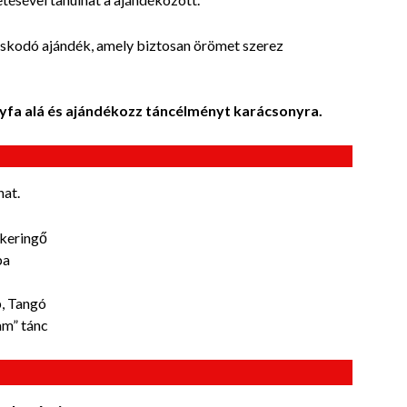
oskodó ajándék, amely biztosan örömet szerez
nyfa alá és ajándékozz táncélményt karácsonyra.
hat.
 keringő
ba
p, Tangó
am” tánc