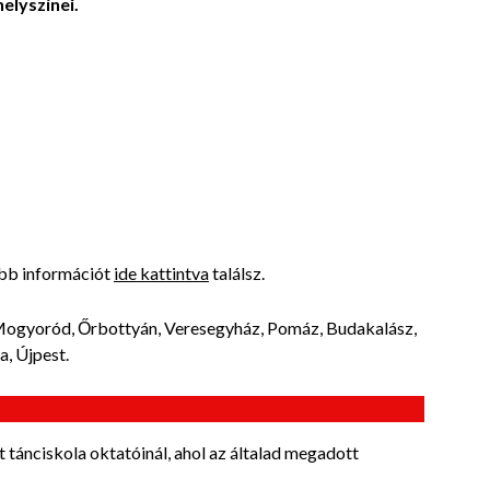
elyszínei.
ebb
információt
ide kattintva
találsz.
 Mogyoród, Őrbottyán, Veresegyház, Pomáz, Budakalász,
, Újpest.
tánciskola oktatóinál, ahol az általad megadott