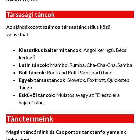
Társasági táncok
Az ajándékozott s
zámos társastánc
stílus közül
választhat.
Klasszikus báltermi táncok
: Angol keringő, Bécsi
keringő
Latin táncok
: Mambo, Rumba, Cha-Cha-Cha, Samba
Buli táncok
: Rock and Roll, Páros parti tánc
Egyéb társastáncok
: Slowfox, Foxtrott, Quickstep,
Tangó
Esküvői táncok
: Mulatós avagy az “Ereszd el a
hajam” tánc
Tánctermeink
Magán táncóráink és Csoportos tánctanfolyamaink
helyszínei.