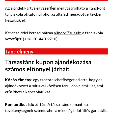
Az ajándékkártya egyszerűen megvásárolható a TáncPont
tánciskola oktatóinál, ahol az általad megadott értékben
készítjük el.
Kérdéseiddel keresd bátran
Vándor Zsuzsát
, a tánciskola
vezetőjét. (+36-30-440-9718)
Tánc élmény
Társastánc kupon ajándékozása
számos előnnyel járhat:
Közös élmény
: egy táncóra lehetőséget ad arra, hogy az
ajándékozott a párjával közösen tanuljon valami újat, ami
erősítheti a kapcsolatukat.
Romantikus időtöltés
: A társastánc romantikus
tevékenységnek számít, ahol a minőségi időtöltés garantált.