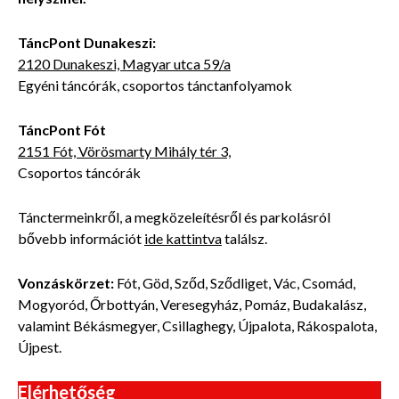
TáncPont Dunakeszi:
2120 Dunakeszi, Magyar utca 59/a
Egyéni táncórák, csoportos tánctanfolyamok
TáncPont Fót
2151 Fót, Vörösmarty Mihály tér 3,
Csoportos táncórák
Tánctermeinkről, a megközeleítésről és parkolásról
bővebb
információt
ide kattintva
találsz.
Vonzáskörzet:
Fót, Göd, Sződ, Sződliget, Vác, Csomád,
Mogyoród, Őrbottyán, Veresegyház, Pomáz, Budakalász,
valamint Békásmegyer, Csillaghegy, Újpalota, Rákospalota,
Újpest.
Elérhetőség