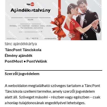
tánc ajándékkártya
TáncPont Tánciskola
Élmény ajándék
PontMost • PontVelünk
Szerzői jogvédelem
A weboldalon megtalálható szöveges tartalom a TáncPont
Tánciskola szellemi terméke, amely szerzői jogvédelem
alatt áll. Szöveget másolni – részben vagy egészben – csak
a honlap tulajdonosának engedélyével lehetséges.