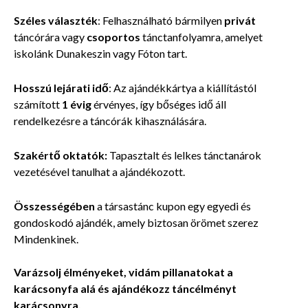
Széles választék
: Felhasználható bármilyen
privát
táncórára vagy
csoportos
tánctanfolyamra, amelyet
iskolánk Dunakeszin vagy Fóton tart.
Hosszú lejárati idő
: Az ajándékkártya a kiállítástól
számított
1 évig
érvényes, így bőséges idő áll
rendelkezésre a táncórák kihasználására.
Szakértő oktatók:
Tapasztalt és lelkes tánctanárok
vezetésével tanulhat a ajándékozott.
Összességében
a társastánc kupon egy egyedi és
gondoskodó ajándék, amely biztosan örömet szerez
Mindenkinek.
Varázsolj élményeket, vidám pillanatokat a
karácsonyfa alá és ajándékozz táncélményt
karácsonyra.