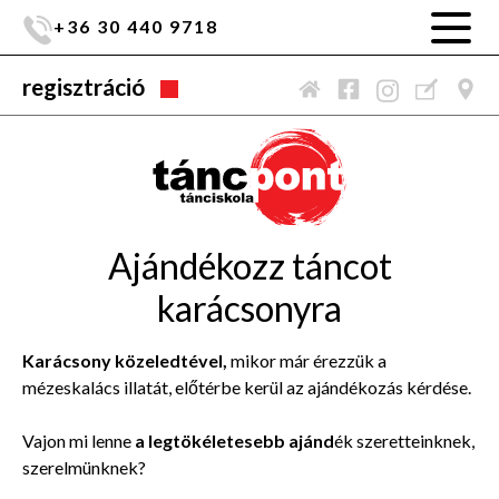
+36 30 440 9718
regisztráció
Ajándékozz táncot
karácsonyra
Karácsony közeledtével,
mikor már érezzük a
mézeskalács illatát, előtérbe kerül az ajándékozás kérdése.
Vajon mi lenne
a legtökéletesebb ajánd
ék szeretteinknek,
szerelmünknek?