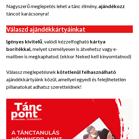
Nagyszerű meglepetés lehet a tánc élmény,
ajándékozz
táncot karácsonyra!
Válaszd ajándékkártyáinkat
Igényes kivitelű
, valódi kézzelfogható
kártya
borítékkal,
melyet személyesen is átvehetsz vagy e-
mailben is megkaphatod. (ekkor Neked kell kinyomtatnod)
Válassz meglepetésnek
kötetlenül felhasználható
ajándékkártyáink közül, amellyel egyedi és felejthetetlen
pillanatokat adhatsz szeretteidnek!