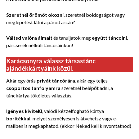
Szeretnél örömöt okozni
, szeretnél boldogságot vagy
meglepetést látni a párod arcán?
Váltsd valóra álmait
és tanuljatok meg
együtt táncolni
,
párcserék nélküli táncóráinkon!
Karácsonyra válassz társastánc
ajándékkártyáink közül.
Akár egy órás
privát táncórára
, akár egy teljes
csoportos tanfolyamra
szeretnél belépőt adni, a
tánckártya tökéletes választás.
Igényes kivitelű
, valódi kézzelfogható
kártya
borítékkal,
melyet személyesen is átvehetsz vagy e-
mailben is megkaphatod. (ekkor Neked kell kinyomtatnod)