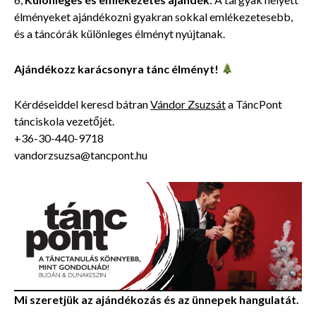
élményeket ajándékozni gyakran sokkal emlékezetesebb,
és a táncórák különleges élményt nyújtanak.
Ajándékozz karácsonyra tánc élményt!
Kérdéseiddel keresd bátran
Vándor Zsuzsát
a TáncPont
tánciskola vezetőjét.
+36-30-440-9718
vandorzsuzsa@tancpont.hu
Mi szeretjük az ajándékozás és az ünnepek hangulatát.