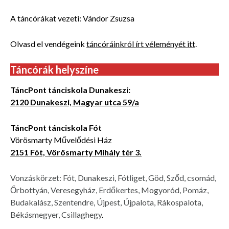
A táncórákat vezeti: Vándor Zsuzsa
Olvasd el vendégeink
táncóráinkról írt véleményét itt
.
Táncórák helyszíne
TáncPont tánciskola Dunakeszi:
2120 Dunakeszi, Magyar utca 59/a
TáncPont tánciskola Fót
Vörösmarty Művelődési Ház
2151 Fót, Vörösmarty Mihály tér 3.
Vonzáskörzet: Fót, Dunakeszi, Fótliget, Göd, Sződ, csomád,
Őrbottyán, Veresegyház, Erdőkertes, Mogyoród, Pomáz,
Budakalász, Szentendre, Újpest, Újpalota, Rákospalota,
Békásmegyer, Csillaghegy
.