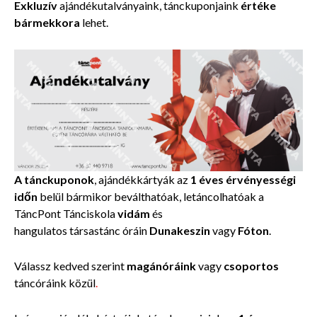
Exkluzív
ajándékutalványaink, tánckuponjaink
értéke
bármekkora
lehet.
A tánckuponok
, ajándékkártyák az
1 éves érvényességi
időn
belül
bármikor beválthatóak, letáncolhatóak a
TáncPont Tánciskola
vidám
és
hangulatos társastánc óráin
Dunakeszin
vagy
Fóton
.
Válassz kedved szerint
magánóráink
vagy
csoportos
táncóráink közül
.