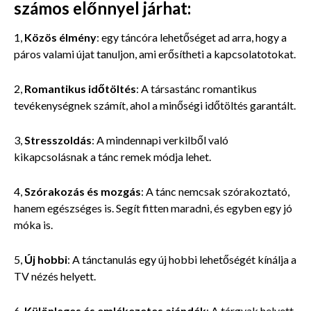
számos előnnyel járhat:
1,
Közös élmény
: egy táncóra lehetőséget ad arra, hogy a
páros valami újat tanuljon, ami erősítheti a kapcsolatotokat.
2,
Romantikus időtöltés
: A társastánc romantikus
tevékenységnek számít, ahol a minőségi időtöltés garantált.
3,
Stresszoldás
: A mindennapi verkilből való
kikapcsolásnak a tánc remek módja lehet.
4,
Szórakozás és mozgás
: A tánc nemcsak szórakoztató,
hanem egészséges is. Segít fitten maradni, és egyben egy jó
móka is.
5,
Új hobbi
: A tánctanulás egy új hobbi lehetőségét kínálja a
TV nézés helyett.
6,
Különleges és emlékezetes ajándék
: A tárgyak helyett