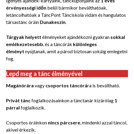
Igényes
ajándék-kártyáink
,
tánckuponjaink
az
1 éves
érvényességi időn
belül
bármikor beválthatóak,
letáncolhatóak a TáncPont
Tánciskola
vidám és hangulatos
társastánc óráin
Dunakeszin
.
Tárgyak helyett
élményeket ajándékozni gyakran
sokkal
emlékezetesebb
, és a táncórák
különleges
élményt
nyújtanak, amit a párod biztosan sokáig emlegetni
fog.
Lepd meg a tánc élményével
Magánórára
vagy
csoportos táncórá
ra is beváltható.
Privát tánc
foglalkozásainkon a tánctanár kizárólag
1
párral
foglalkozik.
Csoportos óráinkon
nincs párcsere
, mindenki azzal táncol,
akivel érkezik.