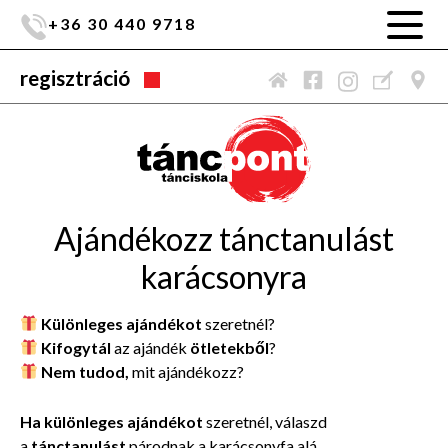
+36 30 440 9718
regisztráció
Ajándékozz tánctanulást
karácsonyra
Különleges ajándékot
szeretnél?
Kifogytál
az ajándék
ötletekből
?
Nem tudod,
mit ajándékozz?
Ha különleges ajándékot
szeretnél, válaszd
a
tánctanulást
párodnak a karácsonyfa alá.