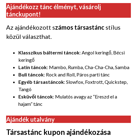
Ajándékozz tánc élményt, vásárolj
tánckupont!
Az ajándékozott s
zámos társastánc
stílus
közül választhat.
Klasszikus báltermi táncok
: Angol keringő, Bécsi
keringő
Latin táncok
: Mambo, Rumba, Cha-Cha-Cha, Samba
Buli táncok
: Rock and Roll, Páros parti tánc
Egyéb társastáncok
: Slowfox, Foxtrott, Quickstep,
Tangó
Esküvői táncok
: Mulatós avagy az “Ereszd el a
hajam” tánc
Ajándék utalvány
Társastánc kupon ajándékozása