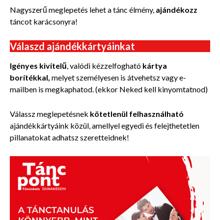
Nagyszerű meglepetés lehet a tánc élmény,
ajándékozz
táncot karácsonyra!
Válaszd ajándékkártyáinkat
Igényes kivitelű
, valódi kézzelfogható
kártya
borítékkal,
melyet személyesen is átvehetsz vagy e-
mailben is megkaphatod. (ekkor Neked kell kinyomtatnod)
Válassz meglepetésnek
kötetlenül felhasználható
ajándékkártyáink közül, amellyel egyedi és felejthetetlen
pillanatokat adhatsz szeretteidnek!