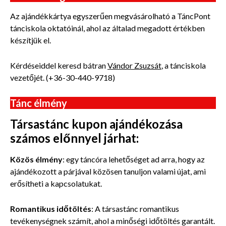
Az ajándékkártya egyszerűen megvásárolható a TáncPont
tánciskola oktatóinál, ahol az általad megadott értékben
készítjük el.
Kérdéseiddel keresd bátran
Vándor Zsuzsát
, a tánciskola
vezetőjét. (+36-30-440-9718)
Tánc élmény
Társastánc kupon ajándékozása
számos előnnyel járhat:
Közös élmény
: egy táncóra lehetőséget ad arra, hogy az
ajándékozott a párjával közösen tanuljon valami újat, ami
erősítheti a kapcsolatukat.
Romantikus időtöltés
: A társastánc romantikus
tevékenységnek számít, ahol a minőségi időtöltés garantált.