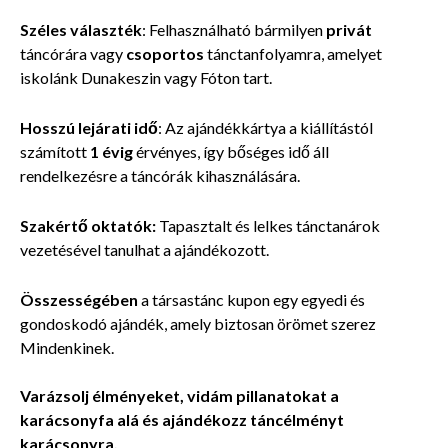
Széles választék
: Felhasználható bármilyen
privát
táncórára vagy
csoportos
tánctanfolyamra, amelyet
iskolánk Dunakeszin vagy Fóton tart.
Hosszú lejárati idő
: Az ajándékkártya a kiállítástól
számított
1 évig
érvényes, így bőséges idő áll
rendelkezésre a táncórák kihasználására.
Szakértő oktatók:
Tapasztalt és lelkes tánctanárok
vezetésével tanulhat a ajándékozott.
Összességében
a társastánc kupon egy egyedi és
gondoskodó ajándék, amely biztosan örömet szerez
Mindenkinek.
Varázsolj élményeket, vidám pillanatokat a
karácsonyfa alá és ajándékozz táncélményt
karácsonyra.