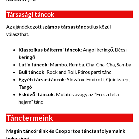
Társasági táncok
Az ajándékozott s
zámos társastánc
stílus közül
választhat.
Klasszikus báltermi táncok
: Angol keringő, Bécsi
keringő
Latin táncok
: Mambo, Rumba, Cha-Cha-Cha, Samba
Buli táncok
: Rock and Roll, Páros parti tánc
Egyéb társastáncok
: Slowfox, Foxtrott, Quickstep,
Tangó
Esküvői táncok
: Mulatós avagy az “Ereszd el a
hajam” tánc
Tánctermeink
Magán táncóráink és Csoportos tánctanfolyamaink
helyszínei.