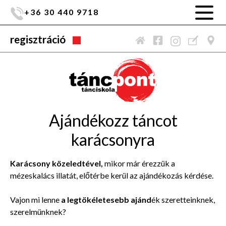
+36 30 440 9718
regisztráció
Ajándékozz táncot
karácsonyra
Karácsony közeledtével,
mikor már érezzük a
mézeskalács illatát, előtérbe kerül az ajándékozás kérdése.
Vajon mi lenne
a legtökéletesebb ajánd
ék szeretteinknek,
szerelmünknek?