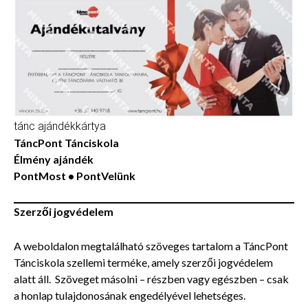
tánc ajándékkártya
TáncPont Tánciskola
Élmény ajándék
PontMost • PontVelünk
Szerzői jogvédelem
A weboldalon megtalálható szöveges tartalom a TáncPont
Tánciskola szellemi terméke, amely szerzői jogvédelem
alatt áll. Szöveget másolni – részben vagy egészben – csak
a honlap tulajdonosának engedélyével lehetséges.