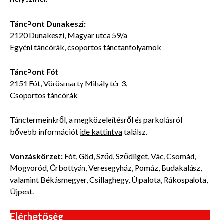
TáncPont Dunakeszi:
2120 Dunakeszi, Magyar utca 59/a
Egyéni táncórák, csoportos tánctanfolyamok
TáncPont Fót
2151 Fót, Vörösmarty Mihály tér 3,
Csoportos táncórák
Tánctermeinkről, a megközeleítésről és parkolásról
bővebb
információt
ide kattintva
találsz.
Vonzáskörzet:
Fót, Göd, Sződ, Sződliget, Vác, Csomád,
Mogyoród, Őrbottyán, Veresegyház, Pomáz, Budakalász,
valamint Békásmegyer, Csillaghegy, Újpalota, Rákospalota,
Újpest.
Elérhetőség