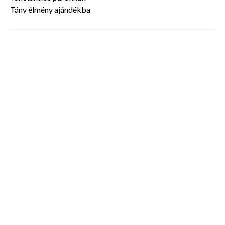
Tánv élmény ajándékba