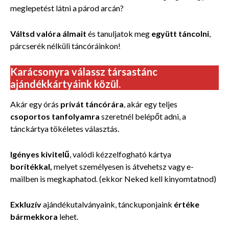
meglepetést látni a párod arcán?
Váltsd valóra álmait
és tanuljatok meg
együtt táncolni
,
párcserék nélküli táncóráinkon!
Karácsonyra válassz társastánc
ajándékkártyáink közül.
Akár egy órás
privát táncórára
, akár egy teljes
csoportos tanfolyamra
szeretnél belépőt adni, a
tánckártya tökéletes választás.
Igényes kivitelű
, valódi kézzelfogható
kártya
borítékkal,
melyet személyesen is átvehetsz vagy e-
mailben is megkaphatod. (ekkor Neked kell kinyomtatnod)
Exkluzív
ajándékutalványaink, tánckuponjaink
értéke
bármekkora
lehet.