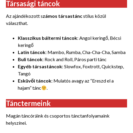
Társasági táncok
Az ajándékozott s
zámos társastánc
stílus közül
választhat.
Klasszikus báltermi táncok
: Angol keringő, Bécsi
keringő
Latin táncok
: Mambo, Rumba, Cha-Cha-Cha, Samba
Buli táncok
: Rock and Roll, Páros parti tánc
Egyéb társastáncok
: Slowfox, Foxtrott, Quickstep,
Tangó
Esküvői táncok
: Mulatós avagy az “Ereszd el a
hajam” tánc
.
Tánctermeink
Magán táncóráink és csoportos tánctanfolyamaink
helyszínei.