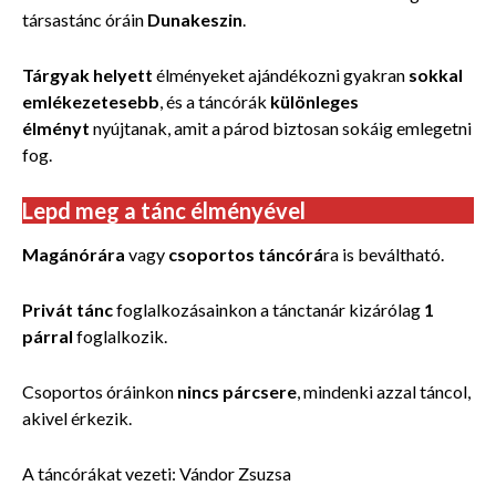
társastánc óráin
Dunakeszin
.
Tárgyak helyett
élményeket ajándékozni gyakran
sokkal
emlékezetesebb
, és a táncórák
különleges
élményt
nyújtanak, amit a párod biztosan sokáig emlegetni
fog.
Lepd meg a tánc élményével
Magánórára
vagy
csoportos táncórá
ra is beváltható.
Privát tánc
foglalkozásainkon a tánctanár kizárólag
1
párral
foglalkozik.
Csoportos óráinkon
nincs párcsere
, mindenki azzal táncol,
akivel érkezik.
A táncórákat vezeti: Vándor Zsuzsa