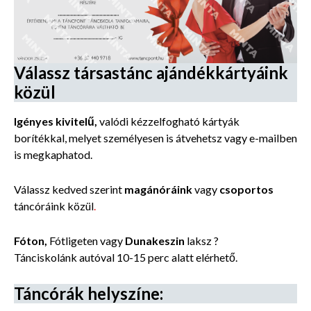
Válassz társastánc ajándékkártyáink
közül
Igényes kivitelű,
valódi kézzelfogható
kártyák
borítékkal,
melyet személyesen is átvehetsz vagy e-mailben
is megkaphatod.
Válassz kedved szerint
magánóráink
vagy
csoportos
táncóráink közül
.
Fóton,
Fótligeten vagy
Dunakeszin
laksz ?
Tánciskolánk autóval 10-15 perc alatt elérhető.
Táncórák helyszíne: