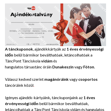
A tánckuponok
, ajándékkártyák az
1 éves érvényességi
időn
belül
bármikor beválthatóak, letáncolhatóak a
TáncPont Tánciskola
vidám
és
hangulatos társastánc óráin
Dunakeszin
vagy
Fóton
.
Válassz kedved szerint
magánóráink
vagy
csoportos
táncóráink közül
.
Igényes
ajándék-kártyáink
,
tánckuponjaink
az
1 éves
érvényességi időn
belül
bármikor beválthatóak,
letáncolhatóak a TáncPont
Tánciskola
vidám és hangulatos