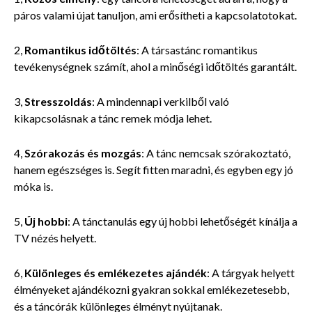
páros valami újat tanuljon, ami erősítheti a kapcsolatotokat.
2,
Romantikus időtöltés
: A társastánc romantikus
tevékenységnek számít, ahol a minőségi időtöltés garantált.
3,
Stresszoldás
: A mindennapi verkilből való
kikapcsolásnak a tánc remek módja lehet.
4,
Szórakozás és mozgás
: A tánc nemcsak szórakoztató,
hanem egészséges is. Segít fitten maradni, és egyben egy jó
móka is.
5,
Új hobbi
: A tánctanulás egy új hobbi lehetőségét kínálja a
TV nézés helyett.
6,
Különleges és emlékezetes ajándék
: A tárgyak helyett
élményeket ajándékozni gyakran sokkal emlékezetesebb,
és a táncórák különleges élményt nyújtanak.