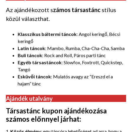
Az ajándékozott s
zámos társastánc
stílus
közül választhat.
Klasszikus báltermi táncok
: Angol keringő, Bécsi
keringő
Latin táncok
: Mambo, Rumba, Cha-Cha-Cha, Samba
Buli táncok
: Rock and Roll, Páros parti tánc
Egyéb társastáncok
: Slowfox, Foxtrott, Quickstep,
Tangó
Esküvői táncok
: Mulatós avagy az “Ereszd el a
hajam” tánc
Ajándék utalvány
Társastánc kupon ajándékozása
számos előnnyel járhat:
1,
Közös élmény
: egy táncóra lehetőséget ad arra, hogy a