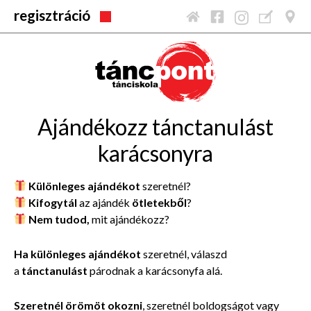
regisztráció
Ajándékozz tánctanulást
karácsonyra
Különleges ajándékot
szeretnél?
Kifogytál
az ajándék
ötletekből
?
Nem tudod,
mit ajándékozz?
Ha különleges ajándékot
szeretnél, válaszd
a
tánctanulást
párodnak a karácsonyfa alá.
Szeretnél örömöt okozni
, szeretnél boldogságot vagy