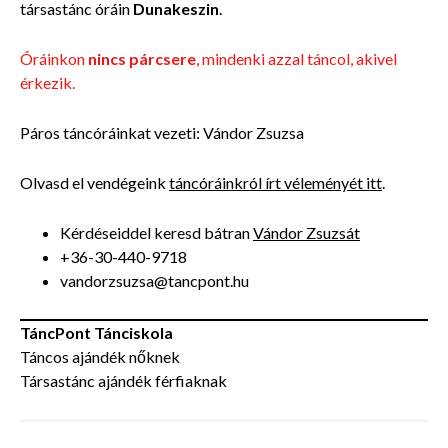
társastánc óráin
Dunakeszin
.
Óráinkon
nincs párcsere
, mindenki azzal táncol, akivel
érkezik.
Páros táncóráinkat vezeti: Vándor Zsuzsa
Olvasd el vendégeink
táncóráinkról írt véleményét itt
.
Kérdéseiddel keresd bátran
Vándor Zsuzsát
+36-30-440-9718
vandorzsuzsa@tancpont.hu
TáncPont Tánciskola
Táncos ajándék nőknek
Társastánc ajándék férfiaknak