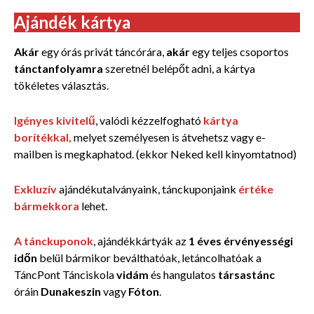
Ajándék kártya
Akár
egy órás privát táncórára,
akár
egy teljes csoportos
tánctanfolyamra
szeretnél belépőt adni, a kártya
tökéletes választás.
Igényes kivitelű
, valódi kézzelfogható
kártya
borítékkal,
melyet személyesen is átvehetsz vagy e-
mailben is megkaphatod. (ekkor Neked kell kinyomtatnod)
Exkluzív
ajándékutalványaink, tánckuponjaink
értéke
bármekkora
lehet.
A tánckuponok
, ajándékkártyák az
1 éves érvényességi
időn
belül
bármikor beválthatóak, letáncolhatóak a
TáncPont Tánciskola
vidám
és hangulatos
társastánc
óráin
Dunakeszin
vagy
Fóton
.