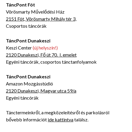
TáncPont Fót
Vörösmarty Művelődési Ház
2151 Fót, Vörösmarty Mihály tér 3,
Csoportos táncórák
TáncPont Dunakeszi
Keszi Center
(új helyszín!)
2120 Dunakeszi, Fő út 70. I. emelet
Egyéni táncórák, csoportos tánctanfolyamok
TáncPont Dunakeszi
Amazon Mozgásstúdió
2120 Dunakeszi, Magyar utca 59/a
Egyéni táncórák
Tánctermeinkről, a megközeleítésről és parkolásról
bővebb
információt
ide kattintva
találsz.