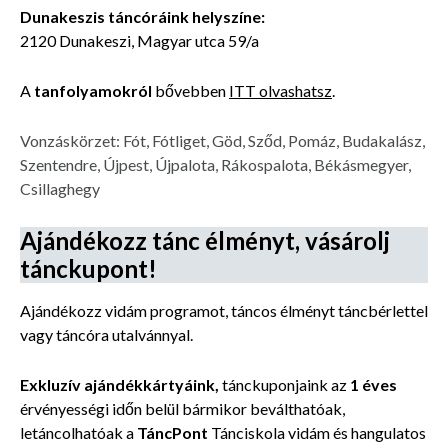
Dunakeszis táncóráink helyszíne:
2120 Dunakeszi, Magyar utca 59/a
A
tanfolyamokról
bővebben
ITT olvashatsz
.
Vonzáskörzet: Fót, Fótliget, Göd, Sződ, Pomáz, Budakalász,
Szentendre, Újpest, Újpalota, Rákospalota, Békásmegyer,
Csillaghegy
Ajándékozz tánc élményt, vásárolj
tánckupont!
Ajándékozz vidám programot, táncos élményt táncbérlettel
vagy táncóra utalvánnyal.
Exkluzív ajándékkártyáink,
tánckuponjaink az
1 éves
érvényességi időn belül
bármikor beválthatóak,
letáncolhatóak a
TáncPont
Tánciskola
vidám és hangulatos