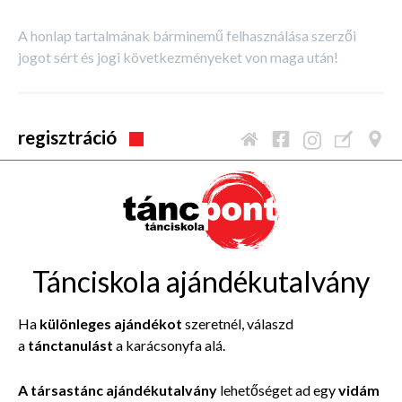
A honlap tartalmának bárminemű felhasználása szerzői
jogot sért és jogi következményeket von maga után!
regisztráció
Tánciskola ajándékutalvány
Ha
különleges ajándékot
szeretnél, válaszd
a
tánctanulást
a karácsonyfa alá.
A társastánc ajándékutalvány
lehetőséget ad egy
vidám