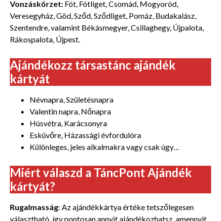
Vonzáskörzet:
Fót, Fótliget, Csomád, Mogyoród,
Veresegyház, Göd, Sződ, Sződliget, Pomáz, Budakalász,
Szentendre, valamint Békásmegyer, Csillaghegy, Újpalota,
Rákospalota, Újpest
.
Ajándékozz társastánc ajándék
kártyát
Névnapra, Születésnapra
Valentin napra, Nőnapra
Húsvétra, Karácsonyra
Esküvőre, Házassági évfordulóra
Különleges, jeles alkalmakra vagy csak úgy…
Miért válaszd a TáncPont Ajándék
kártyát?
Rugalmasság
: Az ajándékkártya értéke tetszőlegesen
választható, így pontosan annyit ajándékozhatsz, amennyit