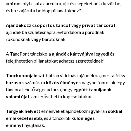
ami mosolyt csal az arcukra, új készségeket ad a kezükbe,
és hozzájárul a boldog pillanatokhoz?
Ajándékozz csoportos táncot
vagy
privát táncórát
ajándékba születésnapra, évfordulóra a párodnak,
rokonoknak vagy barátoknak.
A TáncPont tánciskola
ajándék kártyájával
egyedi és
felejthetetlen pillanatokat adhatsz szeretteidnek!
Tánckuponjainkat
bátran vidd nászajándékba, mert a
friss
házasok
számára a
közös élmények
nagyon fontosak. Egy
táncóra lehetőséget ad arra, hogy
együtt tanuljanak
valami újat
, ami erősítheti a kapcsolatukat.
Tárgyak helyett
élményeket ajándékozni gyakran
sokkal
emlékezetesebb
, és a táncórák
különleges
élményt
nyújtanak.