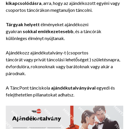
kikapcsolódásra
, arra, hogy az ajándékozott egyéni vagy
csoportos táncórákon megtanuljon táncolni.
Tárgyak helyett
élményeket ajándékozni
gyakran
sokkal emlékezetesebb
, és a táncórák
különleges
élményt
nyújtanak.
Ajándékozz
ajándékutalvány-t (csoportos
táncórát vagy privát
táncolási lehetőséget ) születésnapra,
évfordulóra, rokonoknak vagy barátoknak vagy akár a
párodnak.
A TáncPont tánciskola
ajándékutalványával
egyedi és
felejthetetlen pillanatokat adhatsz.