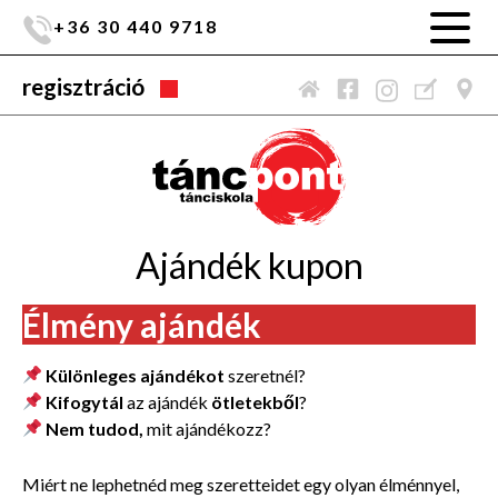
+36 30 440 9718
regisztráció
Ajándék kupon
Élmény ajándék
Különleges ajándékot
szeretnél?
Kifogytál
az ajándék
ötletekből
?
Nem tudod,
mit ajándékozz?
Miért ne lephetnéd meg szeretteidet egy olyan élménnyel,