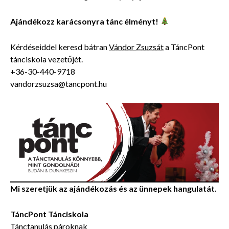
Ajándékozz karácsonyra tánc élményt!
Kérdéseiddel keresd bátran
Vándor Zsuzsát
a TáncPont
tánciskola vezetőjét.
+36-30-440-9718
vandorzsuzsa@tancpont.hu
Mi szeretjük az ajándékozás és az ünnepek hangulatát.
TáncPont Tánciskola
Tánctanulás pároknak