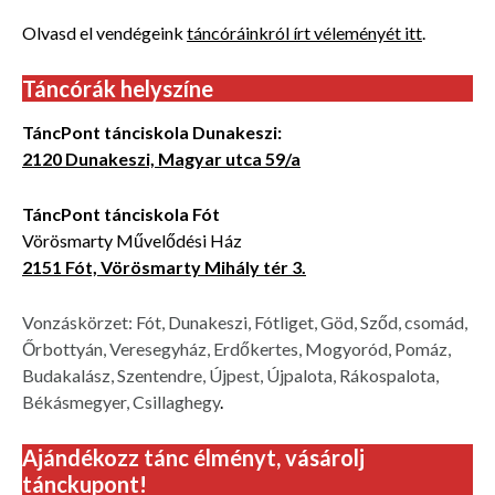
Olvasd el vendégeink
táncóráinkról írt véleményét itt
.
Táncórák helyszíne
TáncPont tánciskola Dunakeszi:
2120 Dunakeszi, Magyar utca 59/a
TáncPont tánciskola Fót
Vörösmarty Művelődési Ház
2151 Fót, Vörösmarty Mihály tér 3.
Vonzáskörzet: Fót, Dunakeszi, Fótliget, Göd, Sződ, csomád,
Őrbottyán, Veresegyház, Erdőkertes, Mogyoród, Pomáz,
Budakalász, Szentendre, Újpest, Újpalota, Rákospalota,
Békásmegyer, Csillaghegy
.
Ajándékozz tánc élményt, vásárolj
tánckupont!