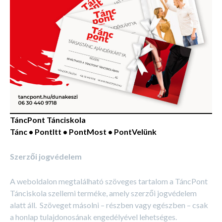
TáncPont Tánciskola
Tánc • PontItt • PontMost • PontVelünk
Szerzői jogvédelem
A weboldalon megtalálható szöveges tartalom a TáncPont
Tánciskola szellemi terméke, amely szerzői jogvédelem
alatt áll. Szöveget másolni – részben vagy egészben – csak
a honlap tulajdonosának engedélyével lehetséges.