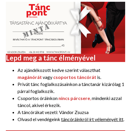
Lepd meg a tánc élményével
Az ajándékozott kedve szerint választhat
magánórát
vagy
csoportos táncórát
is.
Privát tánc foglalkozásainkon a tánctanár kizárólag 1
párral foglalkozik.
Csoportos óráinkon
nincs párcsere
,
mindenki azzal
táncol, akivel érkezik.
A táncórákat vezeti: Vándor Zsuzsa
Olvasd el vendégeink
táncóráinkról írt véleményét itt
.