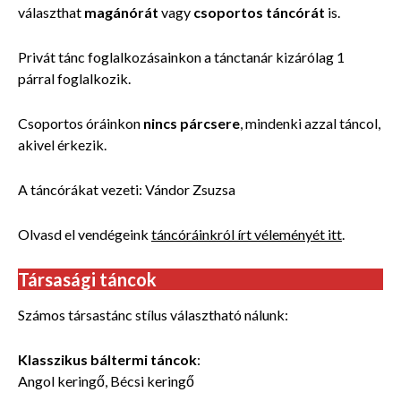
választhat
magánórát
vagy
csoportos táncórát
is.
Privát tánc foglalkozásainkon a tánctanár kizárólag 1
párral foglalkozik.
Csoportos óráinkon
nincs párcsere
, mindenki azzal táncol,
akivel érkezik.
A táncórákat vezeti: Vándor Zsuzsa
Olvasd el vendégeink
táncóráinkról írt véleményét itt
.
Társasági táncok
Számos társastánc stílus választható nálunk:
Klasszikus báltermi táncok
:
Angol keringő, Bécsi keringő