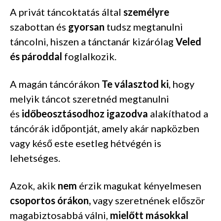
A privát táncoktatás által
személyre
szabottan és
gyorsan
tudsz megtanulni
táncolni, hiszen a tánctanár kizárólag
Veled
és pároddal
foglalkozik.
A magán táncórákon
Te választod ki
, hogy
melyik táncot szeretnéd megtanulni
és
időbeosztásodhoz igazodva
alakíthatod a
táncórák időpontját, amely akár napközben
vagy késő este esetleg hétvégén is
lehetséges.
Azok, akik
nem
érzik magukat kényelmesen
csoportos órákon,
vagy szeretnének először
magabiztosabbá válni,
mielőtt másokkal