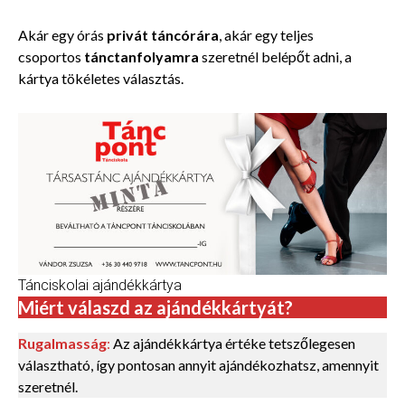
Akár
egy órás
privát táncórára
,
akár egy teljes
csoportos
tánctanfolyamra
szeretnél belépőt adni, a
kártya tökéletes választás.
Tánciskolai ajándékkártya
Miért válaszd az ajándékkártyát?
Rugalmasság
:
Az ajándékkártya értéke tetszőlegesen
választható, így pontosan annyit ajándékozhatsz, amennyit
szeretnél.