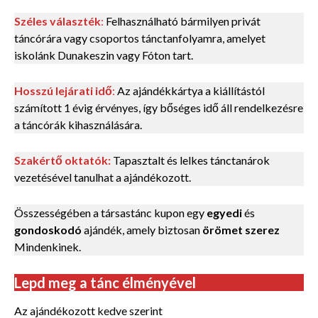
Széles választék
:
Felhasználható bármilyen privát
táncórára vagy csoportos tánctanfolyamra, amelyet
iskolánk Dunakeszin vagy Fóton tart.
Hosszú lejárati idő
:
Az ajándékkártya a kiállítástól
számított 1 évig érvényes, így bőséges idő áll rendelkezésre
a táncórák kihasználására.
Szakértő oktatók:
Tapasztalt és lelkes tánctanárok
vezetésével tanulhat a ajándékozott.
Összességében a társastánc kupon egy
egyedi
és
gondoskodó
ajándék, amely biztosan
örömet szerez
Mindenkinek.
Lepd meg a tánc élményével
Az ajándékozott kedve szerint