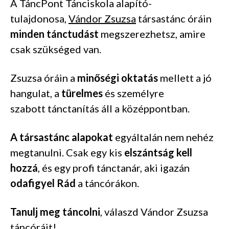
A TáncPont Tánciskola alapító-
tulajdonosa,
Vándor Zsuzsa
társastánc
óráin
minden tánctudást
megszerezhetsz, amire
csak szükséged van.
Zsuzsa óráin a
minőségi oktatás
mellett a jó
hangulat, a
türelmes
és személyre
szabott
tánctanítás áll a középpontban.
A társastánc alapokat
egyáltalán nem nehéz
megtanulni. Csak egy kis
elszántság kell
hozzá
, és
egy
profi tánctanár, aki igazán
odafigyel Rád
a táncórákon.
Tanulj meg táncolni
, válaszd Vándor Zsuzsa
táncóráit!