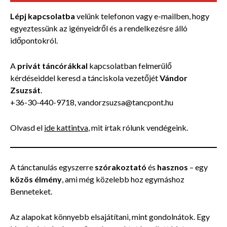
Lépj kapcsolatba
velünk telefonon vagy e-mailben, hogy
egyeztessünk az igényeidről és a rendelkezésre álló
időpontokról.
A
privát táncórákkal
kapcsolatban felmerülő
kérdéseiddel keresd a tánciskola vezetőjét
Vándor
Zsuzsát
.
+36-30-440-9718, vandorzsuzsa@tancpont.hu
Olvasd el
ide kattintva
, mit írtak rólunk vendégeink.
A tánctanulás egyszerre
szórakoztató
és
hasznos
– egy
közös élmény
, ami még közelebb hoz egymáshoz
Benneteket.
Az alapokat könnyebb elsajátítani, mint gondolnátok. Egy