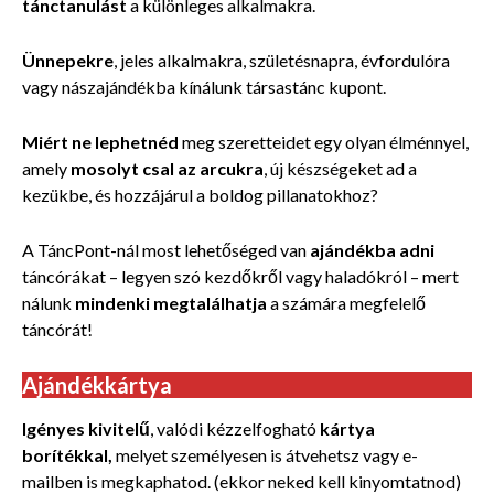
tánctanulást
a különleges alkalmakra.
Ünnepekre
, jeles alkalmakra, születésnapra, évfordulóra
vagy nászajándékba kínálunk társastánc kupont.
Miért ne lephetnéd
meg szeretteidet egy olyan élménnyel,
amely
mosolyt csal az arcukra
, új készségeket ad a
kezükbe, és hozzájárul a boldog pillanatokhoz?
A TáncPont-nál most lehetőséged van
ajándékba adni
táncórákat – legyen szó kezdőkről vagy haladókról – mert
nálunk
mindenki megtalálhatja
a számára megfelelő
táncórát!
Ajándékkártya
Igényes kivitelű
, valódi kézzelfogható
kártya
borítékkal,
melyet személyesen is átvehetsz vagy e-
mailben is megkaphatod. (ekkor neked kell kinyomtatnod)