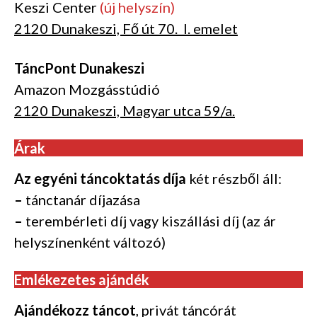
Keszi Center
(új helyszín)
2120 Dunakeszi, Fő út 70. I. emelet
TáncPont Dunakeszi
Amazon Mozgásstúdió
2120 Dunakeszi, Magyar utca 59/a.
Árak
Az egyéni táncoktatás díja
két részből áll:
–
tánctanár díjazása
–
terembérleti díj vagy kiszállási díj (az ár
helyszínenként változó)
Emlékezetes ajándék
Ajándékozz táncot
, privát táncórát