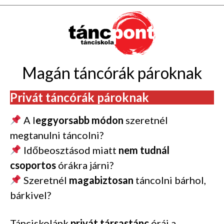
Magán táncórák pároknak
Privát táncórák pároknak
A l
eggyorsabb módon
szeretnél
megtanulni táncolni?
Időbeosztásod miatt
nem tudnál
csoportos
órákra járni?
Szeretnél
magabiztosan
táncolni bárhol,
bárkivel?
Tánciskolánk
privát társastánc
órái a