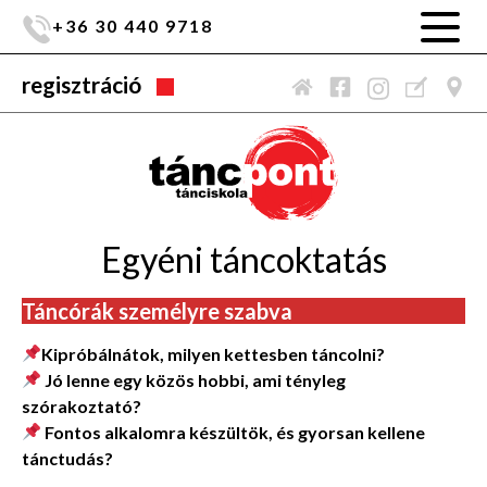
+36 30 440 9718
regisztráció
Egyéni táncoktatás
Táncórák személyre szabva
Kipróbálnátok, milyen kettesben táncolni?
Jó lenne egy közös hobbi, ami tényleg
szórakoztató?
Fontos alkalomra készültök, és gyorsan kellene
tánctudás?