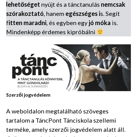
lehetőséget
nyújt és a tánctanulás
nemcsak
szórakoztató
, hanem
egészséges i
s. Segít
f
itten maradni
, és egyben egy
jó móka
is.
Mindenképp érdemes kipróbálni
Szerzői jogvédelem
A weboldalon megtalálható szöveges
tartalom a TáncPont Tánciskola szellemi
terméke, amely szerzői jogvédelem alatt áll.