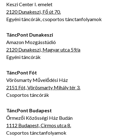
Keszi Center I. emelet
2120 Dunakeszi, Fő út 70.
Egyéni táncórák, csoportos tánctanfolyamok
TáncPont Dunakeszi
Amazon Mozgásstúdió
2120 Dunakeszi, Magyar utca 59/a
Egyéni táncórák
TáncPont Fót
Vörösmarty Művelődési Ház
2151 Fót, Vörösmarty Mihály tér 3.
Csoportos táncórák
TáncPont Budapest
Őrmezői Közösségi Ház Budán
1112 Budapest, Cirmos utca 8.
Csoportos tánctanfolyamok