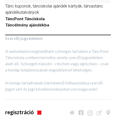
Tánc kuponok, tánciskolai ajándék kártyák, társastánc
ajándékutalványok
TáncPont Tánciskola
Táncélmény ajándékba
Szerzői jogvédelem
A weboldalon megtalálható szöveges tartalom a TáncPont
Tánciskola szellemi terméke, amely szerzői jogvédelem
alatt áll. Szöveget másolni – részben vagy egészben – csak
a honlap tulajdonosának engedélyével lehetséges.
A honlap tartalmának bárminemű felhasználása szerzői
jogot sért és jogi következményeket von maga után!
regisztráció