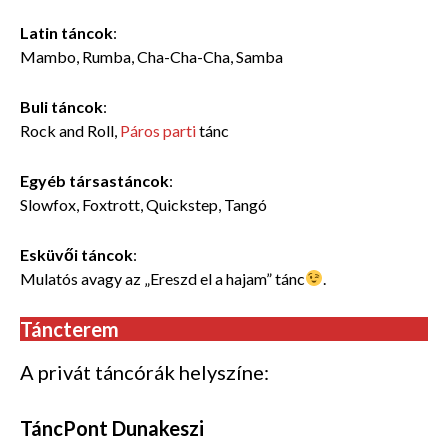
Latin táncok
:
Mambo, Rumba, Cha-Cha-Cha, Samba
Buli táncok
:
Rock and Roll,
Páros parti
tánc
Egyéb társastáncok
:
Slowfox, Foxtrott, Quickstep, Tangó
Esküvői táncok
:
Mulatós avagy az „Ereszd el a hajam” tánc
.
Táncterem
A privát táncórák helyszíne:
TáncPont Dunakeszi