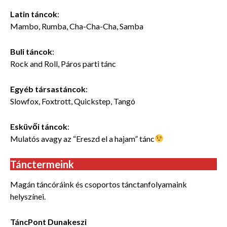
Latin táncok
:
Mambo, Rumba, Cha-Cha-Cha, Samba
Buli táncok
:
Rock and Roll, Páros parti tánc
Egyéb társastáncok
:
Slowfox, Foxtrott, Quickstep, Tangó
Esküvői táncok
:
Mulatós avagy az “Ereszd el a hajam” tánc
Tánctermeink
Magán táncóráink és csoportos tánctanfolyamaink
helyszínei.
TáncPont Dunakeszi