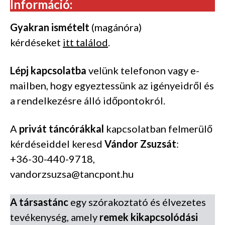
Információ:
Gyakran ismételt
(magánóra)
kérdéseket
itt találod
.
Lépj kapcsolatba
velünk telefonon vagy e-
mailben, hogy egyeztessünk az igényeidről és
a rendelkezésre álló időpontokról.
A
privát táncórákkal
kapcsolatban felmerülő
kérdéseiddel keresd
Vándor Zsuzsát
:
+36-30-440-9718,
vandorzsuzsa@tancpont.hu
A társastánc
egy szórakoztató és élvezetes
tevékenység, amely
remek kikapcsolódási