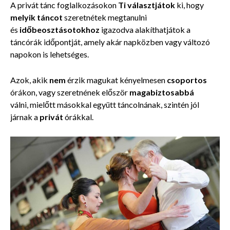
A privát tánc foglalkozásokon
Ti választjátok
ki, hogy
melyik
táncot
szeretnétek megtanulni
és
időbeosztásotokhoz
igazodva alakíthatjátok a
táncórák időpontját, amely akár napközben vagy változó
napokon is lehetséges.
Azok, akik
nem
érzik magukat kényelmesen
csoportos
órákon, vagy szeretnének először
magabiztosabbá
válni, mielőtt másokkal együtt táncolnának, szintén jól
járnak a
privát
órákkal.