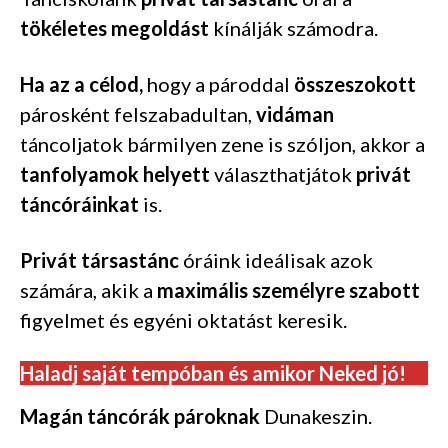
tökéletes megoldást
kínálják számodra.
Ha az a célod,
hogy a pároddal
összeszokott
párosként felszabadultan,
vidáman
táncoljatok bármilyen zene is szóljon, akkor a
tanfolyamok helyett
választhatjátok
privát
táncóráinkat
is.
Privát társastánc
óráink ideálisak azok
számára, akik a
maximális személyre szabott
figyelmet és egyéni oktatást keresik.
Haladj saját tempóban és amikor Neked jó!
Magán táncórák pároknak
Dunakeszin.