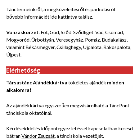
Tánctermeinkről, a megközeleítésről és parkolásról
bővebb
információt
ide kattintva
találsz.
Vonzáskörzet:
Fót, Göd, Sződ, Sződliget, Vác, Csomád,
Mogyoród, Őrbottyán, Veresegyház, Pomáz, Budakalász,
valamint Békásmegyer, Csillaghegy, Újpalota, Rákospalota,
Újpest.
Elérhetőség
Társastánc Ajándékkártya
tökéletes ajándék
minden
alkalomra!
Az ajándékkártya egyszerűen megvásárolható a TáncPont
tánciskola oktatóinál.
Kérdéseiddel és időpontegyeztetéssel kapcsolatban keresd
bátran
Vándor Zsuzsát
, a tánciskola vezetőjét.