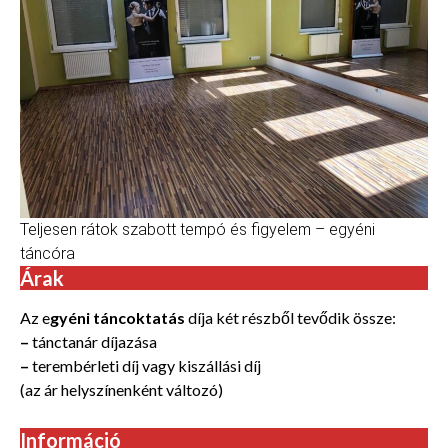
Teljesen rátok szabott tempó és figyelem – egyéni
táncóra
Árak
Az e
gyéni táncoktatás
díja két részből tevődik össze:
–
tánctanár díjazása
–
terembérleti díj vagy kiszállási díj
(az ár helyszínenként változó)
Információ