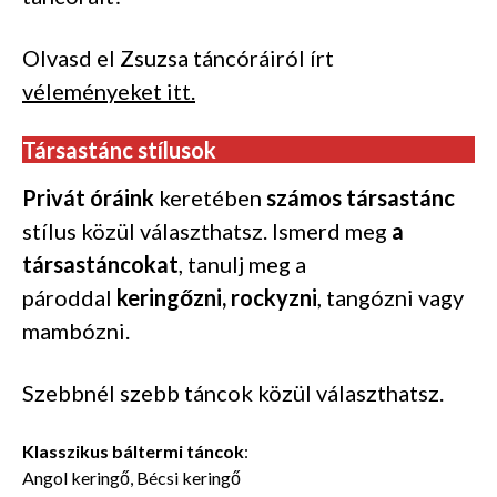
Olvasd el Zsuzsa táncóráiról írt
véleményeket itt.
Társastánc stílusok
Privát óráink
keretében
számos társastánc
stílus közül választhatsz. Ismerd meg
a
társastáncokat
, tanulj meg a
pároddal
keringőzni, rockyzni
, tangózni vagy
mambózni.
Szebbnél szebb táncok közül választhatsz.
Klasszikus báltermi táncok
:
Angol keringő, Bécsi keringő