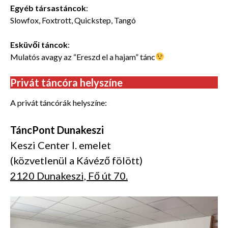
Egyéb társastáncok
:
Slowfox, Foxtrott, Quickstep, Tangó
Esküvői táncok
:
Mulatós avagy az “Ereszd el a hajam” tánc
Privát táncóra helyszíne
A privát táncórák helyszíne:
TáncPont Dunakeszi
Keszi Center I. emelet
(közvetlenül a Kávéző fölött)
2120 Dunakeszi, Fő út 70.