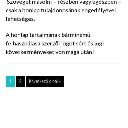
Szöveget másolni – részben vagy egészben –
csak a honlap tulajdonosának engedélyével
lehetséges.
A honlap tartalmának bárminemű
felhasználása szerzői jogot sért és jogi
következményeket von maga után!
1
2
Következő oldal »