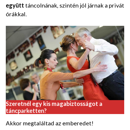
együtt
táncolnának, szintén jól járnak a privát
órákkal.
Szeretnél egy kis magabiztosságot a
táncparketten?
Akkor megtaláltad az emberedet!