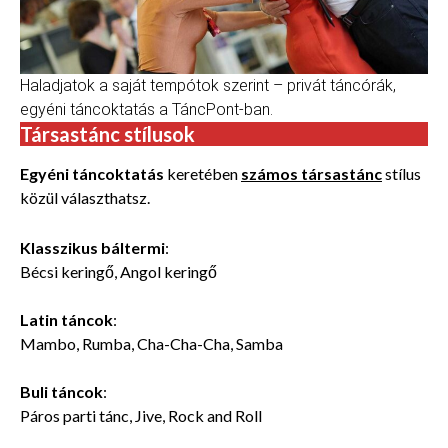
Haladjatok a saját tempótok szerint – privát táncórák,
egyéni táncoktatás a TáncPont-ban.
Társastánc stílusok
Egyéni táncoktatás
keretében
számos társastánc
stílus
közül választhatsz.
Klasszikus báltermi
:
Bécsi keringő, Angol keringő
Latin táncok
:
Mambo, Rumba, Cha-Cha-Cha, Samba
Buli táncok
:
Páros parti tánc, Jive, Rock and Roll