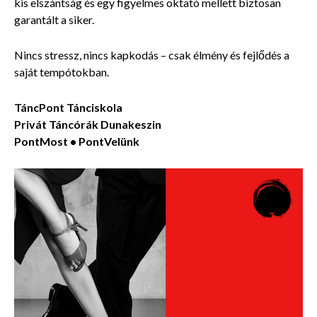
kis elszántság és egy figyelmes oktató mellett biztosan
garantált a siker.
Nincs stressz, nincs kapkodás – csak élmény és fejlődés a
saját tempótokban.
TáncPont Tánciskola
Privát Táncórák
Dunakeszin
PontMost • PontVelünk