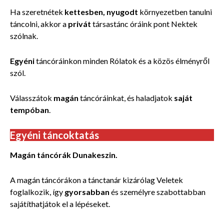
Ha szeretnétek
kettesben, nyugodt
környezetben tanulni
táncolni, akkor a
privát
társastánc óráink pont Nektek
szólnak.
Egyéni
táncóráinkon minden Rólatok és a közös élményről
szól.
Válasszátok
magán
táncóráinkat, és haladjatok
saját
tempóban
.
Egyéni táncoktatás
Magán táncórák Dunakeszin.
A magán táncórákon a tánctanár kizárólag Veletek
foglalkozik, így
gyorsabban
és személyre szabottabban
sajátíthatjátok el a lépéseket.