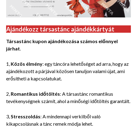
Ajándékozz társastánc ajándékkártyát
Társastánc kupon ajándékozása számos előnnyel
járhat
.
1,
Közös élmény
: egy táncóra lehetőséget ad arra, hogy az
ajándékozott a párjával közösen tanuljon valami újat, ami
erősítheti a kapcsolatukat.
2,
Romantikus időtöltés
: A társastánc romantikus
tevékenységnek számít, ahol a minőségi időtöltés garantált.
3,
Stresszoldás
: A mindennapi verkilből való
kikapcsolásnak a tánc remek módja lehet.