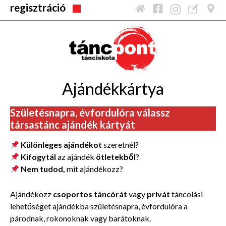
regisztráció
Ajándékkártya
Születésnapra, évfordulóra válassz
társastánc ajándék kártyát
Különleges ajándékot
szeretnél?
Kifogytál
az ajándék
ötletekből
?
Nem tudod,
mit ajándékozz?
Ajándékozz
csoportos táncórát
vagy
privát
táncolási
lehetőséget ajándékba születésnapra, évfordulóra a
párodnak, rokonoknak vagy barátoknak.