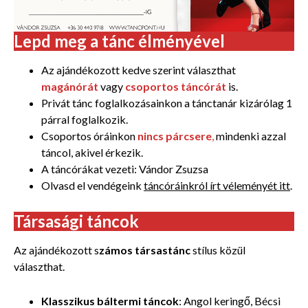
Lepd meg a tánc élményével
Az ajándékozott kedve szerint választhat
magánórát
vagy
csoportos táncórát
is.
Privát tánc foglalkozásainkon a tánctanár kizárólag 1
párral foglalkozik.
Csoportos óráinkon
nincs párcsere
,
mindenki azzal
táncol, akivel érkezik.
A táncórákat vezeti: Vándor Zsuzsa
Olvasd el vendégeink
táncóráinkról írt véleményét itt
.
Társasági táncok
Az ajándékozott s
zámos társastánc
stílus közül
választhat.
Klasszikus báltermi táncok
: Angol keringő, Bécsi