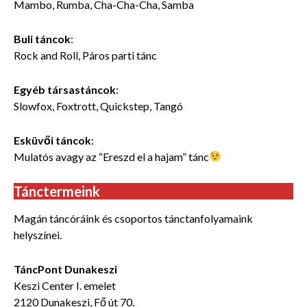
Mambo, Rumba, Cha-Cha-Cha, Samba
Buli táncok
:
Rock and Roll, Páros parti tánc
Egyéb társastáncok
:
Slowfox, Foxtrott, Quickstep, Tangó
Esküvői táncok
:
Mulatós avagy az “Ereszd el a hajam” tánc
Tánctermeink
Magán táncóráink és csoportos tánctanfolyamaink
helyszínei.
TáncPont Dunakeszi
Keszi Center I. emelet
2120 Dunakeszi, Fő út 70.