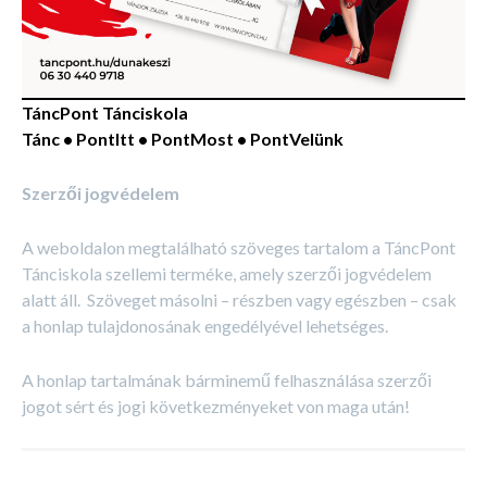
TáncPont Tánciskola
Tánc • PontItt • PontMost • PontVelünk
Szerzői jogvédelem
A weboldalon megtalálható szöveges tartalom a TáncPont
Tánciskola szellemi terméke, amely szerzői jogvédelem
alatt áll. Szöveget másolni – részben vagy egészben – csak
a honlap tulajdonosának engedélyével lehetséges.
A honlap tartalmának bárminemű felhasználása szerzői
jogot sért és jogi következményeket von maga után!