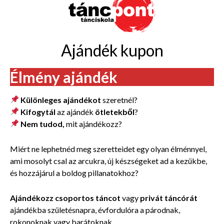
Ajándék kupon
Élmény ajándék
Különleges ajándékot
szeretnél?
Kifogytál
az ajándék
ötletekből
?
Nem tudod,
mit ajándékozz?
Miért ne lephetnéd meg szeretteidet egy olyan élménnyel,
ami mosolyt csal az arcukra, új készségeket ad a kezükbe,
és hozzájárul a boldog pillanatokhoz?
Ajándékozz csoportos táncot
vagy
privát táncórát
ajándékba születésnapra, évfordulóra a párodnak,
rokonoknak vagy barátoknak.