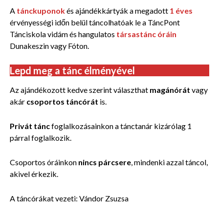
A
tánckuponok
és ajándékkártyák a megadott
1 éves
érvényességi időn
belül
táncolhatóak le a TáncPont
Tánciskola
vidám és hangulatos
társastánc óráin
Dunakeszin
vagy Fóton.
Lepd meg a tánc élményével
Az ajándékozott kedve szerint választhat
magánórát
vagy
akár
csoportos táncórát
is.
Privát tánc
foglalkozásainkon a tánctanár kizárólag 1
párral foglalkozik.
Csoportos óráinkon
nincs párcsere
,
mindenki azzal táncol,
akivel érkezik.
A táncórákat vezeti: Vándor Zsuzsa