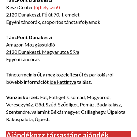
Keszi Center
(új helyszín!)
2120 Dunakeszi, Fő út 70. I. emelet
Egyéni táncórák, csoportos tánctanfolyamok
TáncPont Dunakeszi
Amazon Mozgásstúdió
2120 Dunakeszi, Magyar utca 59/a
Egyéni táncórák
Tánctermeinkről, a megközeleítésről és parkolásról
bővebb
információt
ide kattintva
találsz.
Vonzáskörzet:
Fót, Fótliget, Csomád, Mogyoród,
Veresegyház, Göd, Sződ, Sződliget, Pomáz, Budakalász,
Szentendre, valamint Békásmegyer, Csillaghegy, Újpalota,
Rákospalota, Újpest
.
Ajándékozz társastánc ajándék