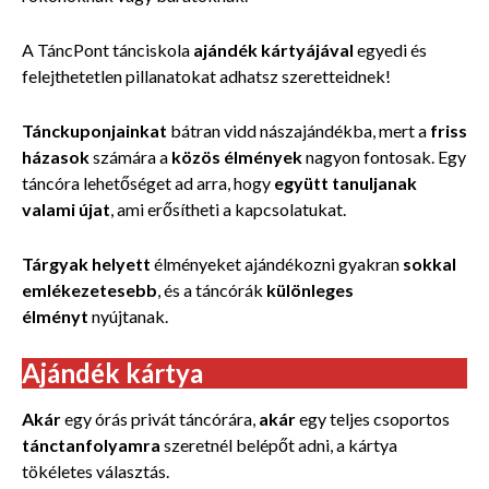
A TáncPont tánciskola
ajándék kártyájával
egyedi és
felejthetetlen pillanatokat adhatsz szeretteidnek!
Tánckuponjainkat
bátran vidd nászajándékba, mert a
friss
házasok
számára a
közös élmények
nagyon fontosak. Egy
táncóra lehetőséget ad arra, hogy
együtt tanuljanak
valami újat
, ami erősítheti a kapcsolatukat.
Tárgyak helyett
élményeket ajándékozni gyakran
sokkal
emlékezetesebb
, és a táncórák
különleges
élményt
nyújtanak.
Ajándék kártya
Akár
egy órás privát táncórára,
akár
egy teljes csoportos
tánctanfolyamra
szeretnél belépőt adni, a kártya
tökéletes választás.