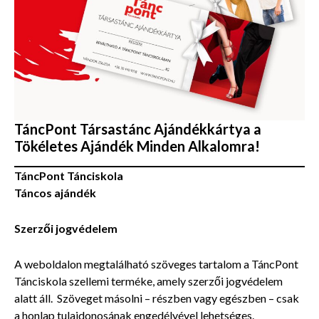
TáncPont Társastánc Ajándékkártya a
Tökéletes Ajándék Minden Alkalomra!
TáncPont Tánciskola
Táncos ajándék
Szerzői jogvédelem
A weboldalon megtalálható szöveges tartalom a TáncPont
Tánciskola szellemi terméke, amely szerzői jogvédelem
alatt áll. Szöveget másolni – részben vagy egészben – csak
a honlap tulajdonosának engedélyével lehetséges.