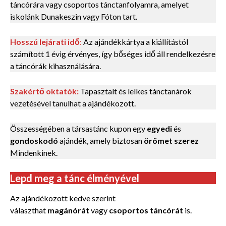
táncórára vagy csoportos tánctanfolyamra, amelyet
iskolánk Dunakeszin vagy Fóton tart.
Hosszú lejárati idő
:
Az ajándékkártya a kiállítástól
számított 1 évig érvényes, így bőséges idő áll rendelkezésre
a táncórák kihasználására.
Szakértő oktatók:
Tapasztalt és lelkes tánctanárok
vezetésével tanulhat a ajándékozott.
Összességében a társastánc kupon egy
egyedi
és
gondoskodó
ajándék, amely biztosan
örömet szerez
Mindenkinek.
Lepd meg a tánc élményével
Az ajándékozott kedve szerint
választhat
magánórát
vagy
csoportos táncórát
is.