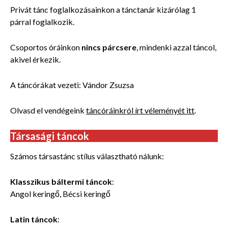
Privát tánc foglalkozásainkon a tánctanár kizárólag 1
párral foglalkozik.
Csoportos óráinkon
nincs párcsere
, mindenki azzal táncol,
akivel érkezik.
A táncórákat vezeti: Vándor Zsuzsa
Olvasd el vendégeink
táncóráinkról írt véleményét itt
.
Társasági táncok
Számos társastánc stílus választható nálunk:
Klasszikus báltermi táncok
:
Angol keringő, Bécsi keringő
Latin táncok
: