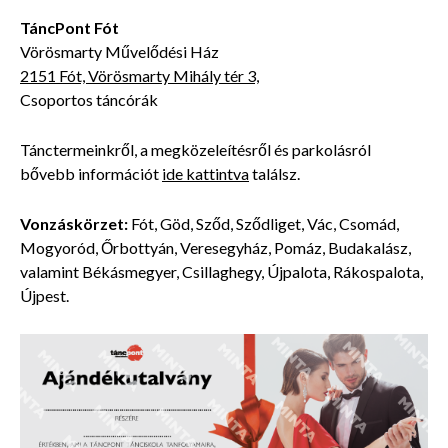
TáncPont Fót
Vörösmarty Művelődési Ház
2151 Fót, Vörösmarty Mihály tér 3,
Csoportos táncórák
Tánctermeinkről, a megközeleítésről és parkolásról
bővebb
információt
ide kattintva
találsz.
Vonzáskörzet:
Fót, Göd, Sződ, Sződliget, Vác, Csomád,
Mogyoród, Őrbottyán, Veresegyház, Pomáz, Budakalász,
valamint Békásmegyer, Csillaghegy, Újpalota, Rákospalota,
Újpest
.