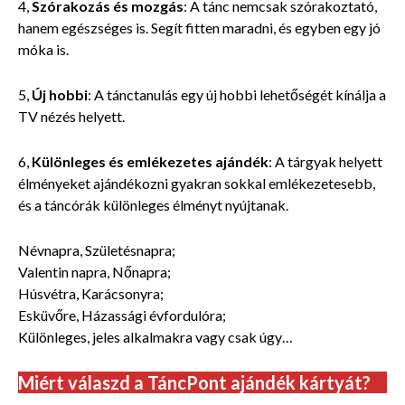
4,
Szórakozás és mozgás
: A tánc nemcsak szórakoztató,
hanem egészséges is. Segít fitten maradni, és egyben egy jó
móka is.
5,
Új hobbi
: A tánctanulás egy új hobbi lehetőségét kínálja a
TV nézés helyett.
6,
Különleges és emlékezetes ajándék
: A tárgyak helyett
élményeket ajándékozni gyakran sokkal emlékezetesebb,
és a táncórák különleges élményt nyújtanak.
Névnapra, Születésnapra;
Valentin napra, Nőnapra;
Húsvétra, Karácsonyra;
Esküvőre, Házassági évfordulóra;
Különleges, jeles alkalmakra vagy csak úgy…
Miért válaszd a TáncPont ajándék kártyát?