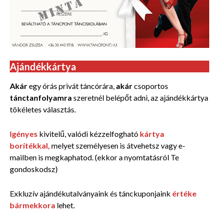
Ajándékkártya
Akár
egy órás privát táncórára,
akár
csoportos
tánctanfolyamra
szeretnél belépőt adni, az ajándékkártya
tökéletes választás.
Igényes
kivitelű,
valódi kézzelfogható
kártya
borítékkal,
melyet személyesen is átvehetsz vagy e-
mailben is megkaphatod. (ekkor a nyomtatásról Te
gondoskodsz)
Exkluzív ajándékutalványaink és tánckuponjaink
értéke
bármekkora
lehet.