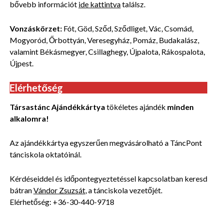
bővebb
információt
ide kattintva
találsz.
Vonzáskörzet:
Fót, Göd, Sződ, Sződliget, Vác, Csomád,
Mogyoród, Őrbottyán, Veresegyház, Pomáz, Budakalász,
valamint Békásmegyer, Csillaghegy, Újpalota, Rákospalota,
Újpest.
Elérhetőség
Társastánc Ajándékkártya
tökéletes ajándék
minden
alkalomra!
Az ajándékkártya egyszerűen megvásárolható a TáncPont
tánciskola oktatóinál.
Kérdéseiddel és időpontegyeztetéssel kapcsolatban keresd
bátran
Vándor Zsuzsát
, a tánciskola vezetőjét.
Elérhetőség: +36-30-440-9718