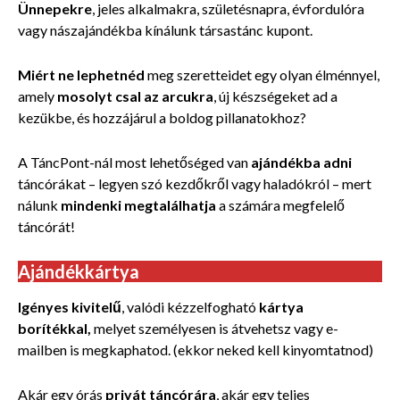
Ünnepekre
, jeles alkalmakra, születésnapra, évfordulóra
vagy nászajándékba kínálunk társastánc kupont.
Miért ne lephetnéd
meg szeretteidet egy olyan élménnyel,
amely
mosolyt csal az arcukra
, új készségeket ad a
kezükbe, és hozzájárul a boldog pillanatokhoz?
A TáncPont-nál most lehetőséged van
ajándékba adni
táncórákat – legyen szó kezdőkről vagy haladókról – mert
nálunk
mindenki megtalálhatja
a számára megfelelő
táncórát!
Ajándékkártya
Igényes kivitelű
, valódi kézzelfogható
kártya
borítékkal,
melyet személyesen is átvehetsz vagy e-
mailben is megkaphatod. (ekkor neked kell kinyomtatnod)
Akár
egy órás
privát táncórára
,
akár egy teljes