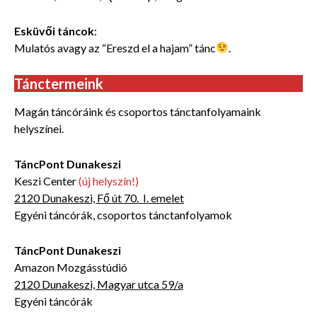
Esküvői táncok
:
Mulatós avagy az “Ereszd el a hajam” tánc
.
Tánctermeink
Magán táncóráink és csoportos tánctanfolyamaink
helyszínei.
TáncPont Dunakeszi
Keszi Center
(új helyszín!)
2120 Dunakeszi, Fő út 70. I. emelet
Egyéni táncórák, csoportos tánctanfolyamok
TáncPont Dunakeszi
Amazon Mozgásstúdió
2120 Dunakeszi, Magyar utca 59/a
Egyéni táncórák