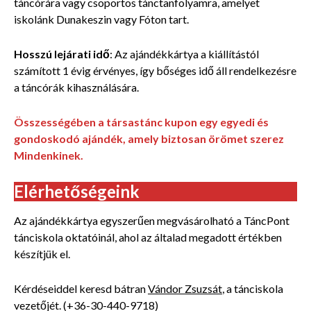
táncórára vagy csoportos tánctanfolyamra, amelyet
iskolánk Dunakeszin vagy Fóton tart.
Hosszú lejárati idő
: Az ajándékkártya a kiállítástól
számított 1 évig érvényes, így bőséges idő áll rendelkezésre
a táncórák kihasználására.
Összességében a társastánc kupon egy egyedi és
gondoskodó ajándék, amely biztosan örömet szerez
Mindenkinek.
Elérhetőségeink
Az ajándékkártya egyszerűen megvásárolható a TáncPont
tánciskola oktatóinál, ahol az általad megadott értékben
készítjük el.
Kérdéseiddel keresd bátran
Vándor Zsuzsát
, a tánciskola
vezetőjét. (+36-30-440-9718)