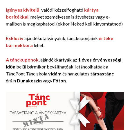
Igényes kivitelű
, valódi kézzelfogható
kártya
borítékkal,
melyet személyesen is átvehetsz vagy e-
mailben is megkaphatod. (ekkor Neked kell kinyomtatnod)
Exkluzív
ajándékutalványaink, tánckuponjaink
értéke
bármekkora
lehet.
A tánckuponok
, ajándékkártyák az
1 éves érvényességi
időn
belül
bármikor beválthatóak, letáncolhatóak a
TáncPont Tánciskola
vidám
és hangulatos
társastánc
óráin
Dunakeszin
vagy
Fóton
.