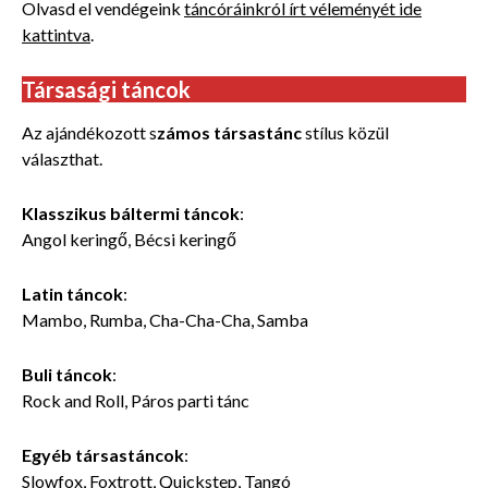
Olvasd el vendégeink
táncóráinkról írt véleményét ide
kattintva
.
Társasági táncok
Az ajándékozott s
zámos társastánc
stílus közül
választhat.
Klasszikus báltermi táncok
:
Angol keringő, Bécsi keringő
Latin táncok
:
Mambo, Rumba, Cha-Cha-Cha, Samba
Buli táncok
:
Rock and Roll, Páros parti tánc
Egyéb társastáncok
:
Slowfox, Foxtrott, Quickstep, Tangó