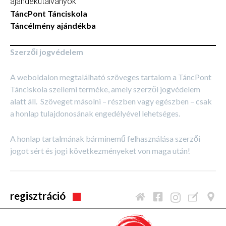
ajándékutalványok
TáncPont Tánciskola
Táncélmény ajándékba
Szerzői jogvédelem
A weboldalon megtalálható szöveges tartalom a TáncPont
Tánciskola szellemi terméke, amely szerzői jogvédelem
alatt áll. Szöveget másolni – részben vagy egészben – csak
a honlap tulajdonosának engedélyével lehetséges.
A honlap tartalmának bárminemű felhasználása szerzői
jogot sért és jogi következményeket von maga után!
regisztráció