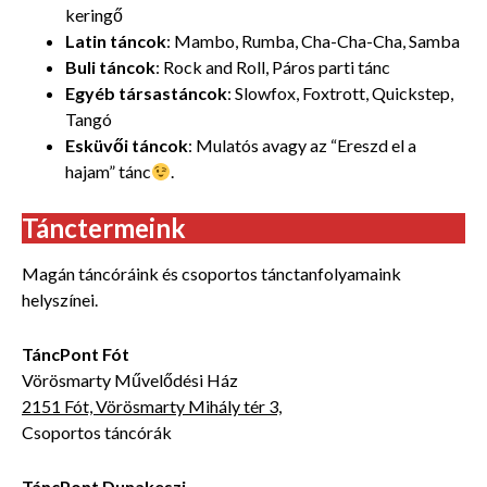
keringő
Latin táncok
: Mambo, Rumba, Cha-Cha-Cha, Samba
Buli táncok
: Rock and Roll, Páros parti tánc
Egyéb társastáncok
: Slowfox, Foxtrott, Quickstep,
Tangó
Esküvői táncok
: Mulatós avagy az “Ereszd el a
hajam” tánc
.
Tánctermeink
Magán táncóráink és csoportos tánctanfolyamaink
helyszínei.
TáncPont Fót
Vörösmarty Művelődési Ház
2151 Fót, Vörösmarty Mihály tér 3,
Csoportos táncórák
TáncPont Dunakeszi