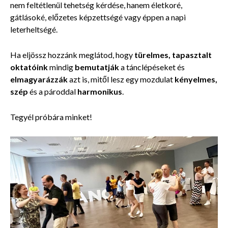
nem feltétlenül tehetség kérdése, hanem életkoré,
gátlásoké, előzetes képzettségé vagy éppen a napi
leterheltségé.
Ha eljössz hozzánk meglátod, hogy
türelmes, tapasztalt
oktatóink
mindig
bemutatják
a tánclépéseket és
elmagyarázzák
azt is, mitől lesz egy mozdulat
kényelmes,
szép
és a pároddal
harmonikus
.
Tegyél próbára minket!