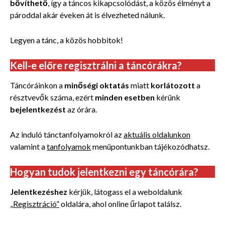
bővíthető
, így a táncos kikapcsolódást, a közös élményt a
pároddal akár éveken át is élvezheted nálunk.
Legyen a tánc, a közös hobbitok!
Kell-e előre regisztrálni a táncórákra?
Táncóráinkon a
minőségi oktatás
miatt
korlátozott
a
résztvevők száma, ezért
minden esetben
kérünk
bejelentkezést
az órára.
Az induló tánctanfolyamokról az
aktuális oldalunkon
valamint a
tanfolyamok
menüpontunkban tájékozódhatsz.
Hogyan tudok jelentkezni egy táncórára?
Jelentkezéshez
kérjük, látogass el a weboldalunk
„Regisztráció”
oldalára, ahol online űrlapot találsz.