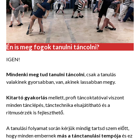
Én is meg fogok tanulni táncolni?
IGEN!
Mindenki meg tud tanulni táncolni
, csak a tanulás
valakinek gyorsabban, van, akinek lassabban megy.
Kitartó gyakorlás
mellett, profi táncoktatóval viszont
minden tánclépés, tánctechnika elsajátítható és a
ritmusérzék is fejleszthető.
A tanulási folyamat során kérjük mindig tartsd szem előtt,
hogy minden embernek
más a tánctanulási tempója
és ez