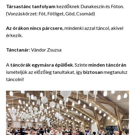
Társastánc tanfolyam
kezdőknek Dunakeszin és Fóton.
(Vonzáskörzet: Fót, Fótliget, Göd, Csomád)
Az órákon nincs párcsere,
mindenki azzal táncol, akivel
érkezik.
Tánctanár:
Vándor Zsuzsa
A
táncórák
egymásra épülőek
. Szinte
minden táncórán
ismételjük az előzőleg tanultakat, így
biztosan
megtanulsz
táncolni!