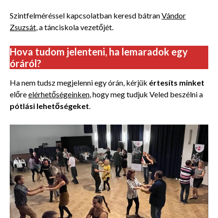
Szintfelméréssel kapcsolatban keresd bátran
Vándor
Zsuzsát
, a tánciskola vezetőjét.
Hova tudom jelenteni, ha lemaradok egy
óráról?
Ha nem tudsz megjelenni egy órán, kérjük
értesíts minket
előre
elérhetőségeinken
, hogy meg tudjuk Veled beszélni a
pótlási lehetőségeket
.