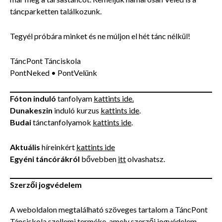
táncparketten találkozunk.
Tegyél próbára minket és ne múljon el hét tánc nélkül!
TáncPont Tánciskola
PontNeked • PontVelünk
Fóton induló
tanfolyam
kattints ide.
Dunakeszin
induló kurzus
kattints ide
.
Budai
tánctanfolyamok
kattints ide
.
Aktuális
híreinkért
kattints ide
Egyéni táncórákról
bővebben
itt
olvashatsz.
Szerzői jogvédelem
A weboldalon megtalálható szöveges tartalom a TáncPont
Tánciskola szellemi terméke, amely szerzői jogvédelem