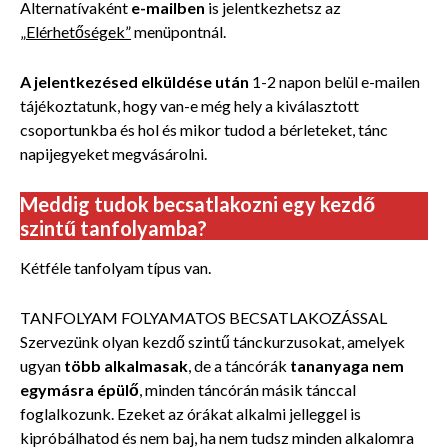
Alternatívaként
e-mailben
is jelentkezhetsz az
„Elérhetőségek”
menüpontnál.
A jelentkezésed elküldése után
1-2 napon belül e-mailen
tájékoztatunk, hogy van-e még hely a kiválasztott
csoportunkba és hol és mikor tudod a bérleteket, tánc
napijegyeket megvásárolni.
Meddig tudok becsatlakozni egy kezdő
szintű tanfolyamba?
Kétféle tanfolyam típus van.
TANFOLYAM FOLYAMATOS BECSATLAKOZÁSSAL
Szervezünk olyan kezdő szintű tánckurzusokat, amelyek
ugyan
több alkalmasak
, de a táncórák
tananyaga nem
egymásra épülő
, minden táncórán másik tánccal
foglalkozunk. Ezeket az órákat alkalmi jelleggel is
kipróbálhatod és nem baj, ha nem tudsz minden alkalomra