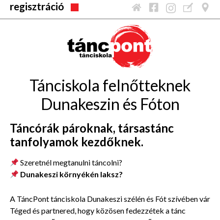
regisztráció
Tánciskola felnőtteknek
Dunakeszin és Fóton
Táncórák pároknak, társastánc
tanfolyamok kezdőknek.
Szeretnél megtanulni táncolni?
Dunakeszi környékén laksz?
A TáncPont tánciskola Dunakeszi szélén és Fót szívében vár
Téged és partnered, hogy közösen fedezzétek a tánc