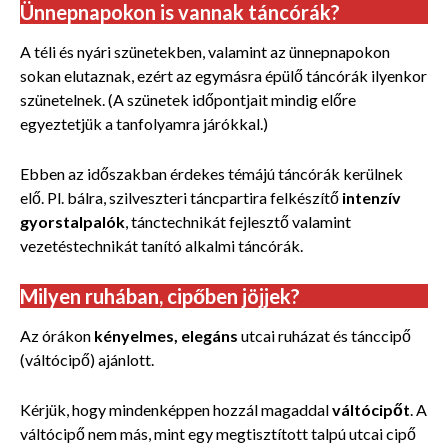
Ünnepnapokon is vannak táncórák?
A téli és nyári szünetekben, valamint az ünnepnapokon
sokan elutaznak, ezért az egymásra épülő táncórák ilyenkor
szünetelnek. (A szünetek időpontjait mindig előre
egyeztetjük a tanfolyamra járókkal.)
Ebben az időszakban érdekes témájú táncórák kerülnek
elő. Pl. bálra, szilveszteri táncpartira felkészítő
intenzív
gyorstalpalók
, tánctechnikát fejlesztő valamint
vezetéstechnikát tanító alkalmi táncórák.
Milyen ruhában, cipőben jöjjek?
Az órákon
kényelmes, elegáns
utcai ruházat és tánccipő
(váltócipő) ajánlott.
Kérjük, hogy mindenképpen hozzál magaddal
váltócipőt
. A
váltócipő nem más, mint egy megtisztított talpú utcai cipő