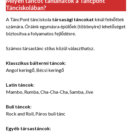
Milyen táncot tanulhatok a Táncpont
Tánciskolában?
A TáncPont tánciskola
társasági táncokat
kínál felnőttek
számára. Óráink egymásra épülőek (többnyire) lehetőséget
biztosítva a folyamatos fejlődésre.
Számos
társastánc stílus közül választhatsz.
Klasszikus báltermi táncok
:
Angol keringő, Bécsi keringő
Latin táncok
:
Mambo, Rumba, Cha-Cha-Cha, Samba, Jive
Buli táncok
:
Rock and Roll, Páros buli tánc
Egyéb társastáncok
: