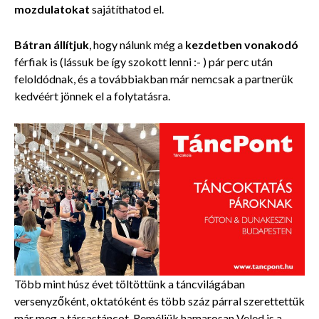
mozdulatokat
sajátíthatod el.
Bátran állítjuk
, hogy nálunk még a
kezdetben vonakodó
férfiak is (lássuk be így szokott lenni :- ) pár perc után
feloldódnak, és a továbbiakban már nemcsak a partnerük
kedvéért jönnek el a folytatásra.
Több mint húsz évet töltöttünk a táncvilágában
versenyzőként, oktatóként és több száz párral szerettettük
már meg a társastáncot. Reméljük hamarosan Veled is a