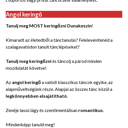
Angol keringő
Tanulj meg MOST keringőzni Dunakeszin
!
Kimaradt az életedből a tánctanulás? Felelevenítenéd a
szalagavatódon tanult tánclépéseket?
Tanulj meg keringőzni
és táncolj a párod minden
mozdulatát követve!
Az
angol keringő
a valódi klasszikus táncok egyike, az
alapműveltségünk része. Alapjai az összes tánc közül a
legkönnyebben elsajátítható
.
Zenéje lassú lágy és szentimentálisan
romantikus
.
Mindenképp tanuld meg!