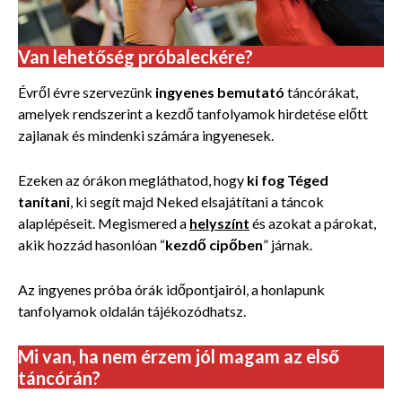
Van lehetőség próbaleckére?
Évről évre szervezünk
ingyenes bemutató
táncórákat,
amelyek rendszerint a kezdő tanfolyamok hirdetése előtt
zajlanak és mindenki számára ingyenesek.
Ezeken az órákon megláthatod, hogy
ki fog Téged
tanítani
, ki segít majd Neked elsajátítani a táncok
alaplépéseit. Megismered a
helyszínt
és azokat a párokat,
akik hozzád hasonlóan “
kezdő cipőben
” járnak.
Az ingyenes próba órák időpontjairól, a honlapunk
tanfolyamok oldalán tájékozódhatsz.
Mi van, ha nem érzem jól magam az első
táncórán?