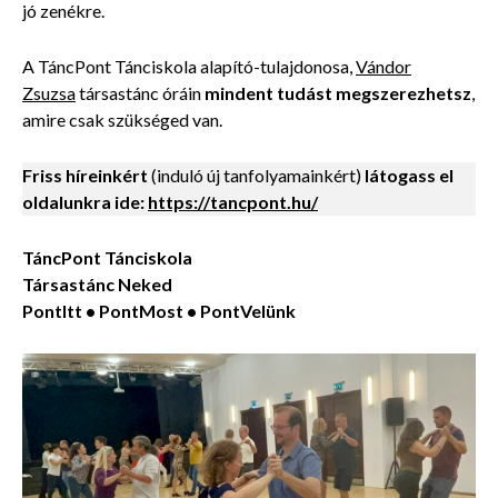
jó zenékre.
A TáncPont Tánciskola alapító-tulajdonosa,
Vándor
Zsuzsa
társastánc óráin
mindent tudást megszerezhetsz
,
amire csak szükséged van.
Friss híreinkért
(induló új tanfolyamainkért)
látogass el
oldalunkra ide:
https://tancpont.hu/
TáncPont Tánciskola
Társastánc Neked
PontItt • PontMost • PontVelünk