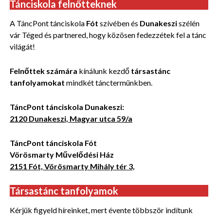
Tánciskola felnőtteknek
A TáncPont tánciskola
Fót
szívében és
Dunakeszi
szélén
vár Téged és partnered, hogy közösen fedezzétek fel a tánc
világát!
Felnőttek számára
kínálunk kezdő
társastánc
tanfolyamokat
mindkét tánctermünkben.
TáncPont tánciskola Dunakeszi:
2120 Dunakeszi, Magyar utca 59/a
TáncPont tánciskola Fót
Vörösmarty Művelődési Ház
2151 Fót, Vörösmarty Mihály tér 3,
Társastánc tanfolyamok
Kérjük figyeld híreinket, mert évente többször indítunk