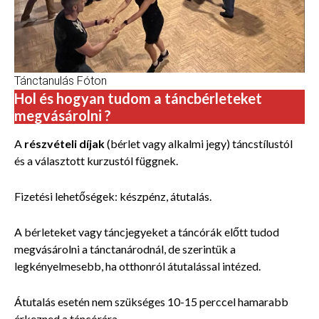
Tánctanulás Fóton
Hol és hogyan tudom a táncbérleteket
megvásárolni ?
A
részvételi díjak
(bérlet vagy alkalmi jegy) táncstílustól
és a választott kurzustól függnek.
Fizetési lehetőségek: készpénz, átutalás.
A bérleteket vagy táncjegyeket a táncórák előtt tudod
megvásárolni a tánctanárodnál, de szerintük a
legkényelmesebb, ha otthonról átutalással intézed.
Átutalás esetén nem szükséges 10-15 perccel hamarabb
érkezned a táncórára.