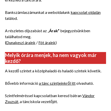
Bankszámlaszámunkat a weboldalunk
kapcsolat oldalán
találod.
A részletes díjszabást az
„
Árak”
bejegyzésünkben
találhatod meg.
(
Dunakeszi áraink
/
Fót áraink
)
Melyik órára menjek, ha nem vagyok már
kezdő?
A kezdő szintet a középhaladó és haladó szintek követik.
Bővebb információ
a tánc szintjeinkről itt
olvasható.
Szintfelméréssel kapcsolatban keresd bátran
Vándor
Zsuzsát
, a tánciskola vezetőjét.