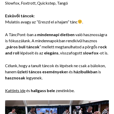
Slowfox, Foxtrott, Quickstep, Tangó
Esküvői táncok
:
Mulatós avagy az “Ereszd el a hajam” tánc
.
A TáncPont-ban a
mindennapi életben
való hasznosságra
is fókuszálunk. A mindennapokban rendkívül hasznos
„
páros buli táncok
” mellett megtanulhatod a pörgős
rock
and roll
lépéseit és az
elegáns
, visszafogott
slowfox
-ot is.
Célunk, hogy a tanult táncok és lépések ne csak a bálokon,
hanem
üzleti táncos eseményeke
n és
házibulikban
is
hasznosak
legyenek.
Kattints ide
és
hallgass bele
zenéinkbe.