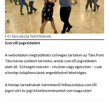
Fót tánciskola felnőtteknek
Szerzői jogvédelem
A weboldalon megtalálható szöveges tartalom az TáncPont
Tánciskola szellemi terméke, amely szerzői jogvédelem
alatt áll. Szöveget másolni – részben vagy egészben – csak
a honlap tulajdonosának engedélyével lehetséges.
A honlap tartalmának bárminemű felhasználása szerzői
jogot sért és jogi következményeket von maga után!