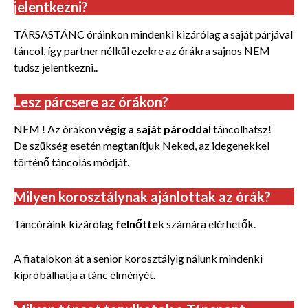
jelentkezni?
TÁRSASTÁNC óráinkon mindenki kizárólag a saját párjával
táncol, így partner nélkül ezekre az órákra sajnos NEM
tudsz jelentkezni..
Lesz párcsere az órákon?
NEM ! Az órákon
végig a saját pároddal
táncolhatsz!
De szükség esetén megtanítjuk Neked, az idegenekkel
történő táncolás módját.
Milyen korosztálynak ajánlottak az órák?
Táncóráink kizárólag
felnőttek
számára elérhetők.
A fiatalokon át a senior korosztályig nálunk mindenki
kipróbálhatja a tánc élményét.