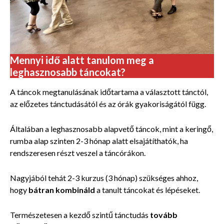
Mennyi idő alatt tanulom meg a
leghasznosabb táncokat?
A táncok megtanulásának időtartama a választott tánctól,
az előzetes tánctudásától és az órák gyakoriságától függ.
Általában a leghasznosabb alapvető táncok, mint a keringő,
rumba alap szinten 2-3 hónap alatt elsajátíthatók, ha
rendszeresen részt veszel a táncórákon.
Nagyjából tehát 2-3 kurzus (3 hónap) szükséges ahhoz,
hogy
bátran kombináld
a tanult táncokat és lépéseket.
Természetesen a kezdő szintű tánctudás
tovább