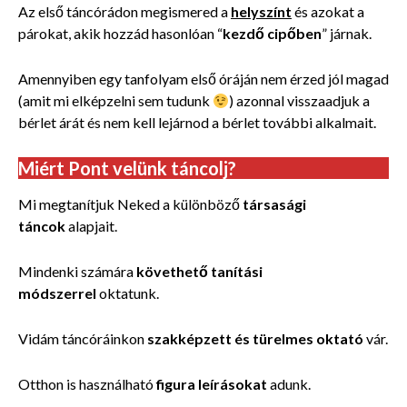
Az első táncórádon megismered a
helyszínt
és azokat a
párokat, akik hozzád hasonlóan “
kezdő cipőben
” járnak.
Amennyiben egy tanfolyam első óráján nem érzed jól magad
(amit mi elképzelni sem tudunk
) azonnal visszaadjuk a
bérlet árát és nem kell lejárnod a bérlet további alkalmait.
Miért Pont velünk táncolj?
Mi megtanítjuk Neked a különböző
társasági
táncok
alapjait.
Mindenki számára
követhető tanítási
módszerrel
oktatunk.
Vidám táncóráinkon
szakképzett és türelmes oktató
vár.
Otthon is használható
figura leírásokat
adunk.