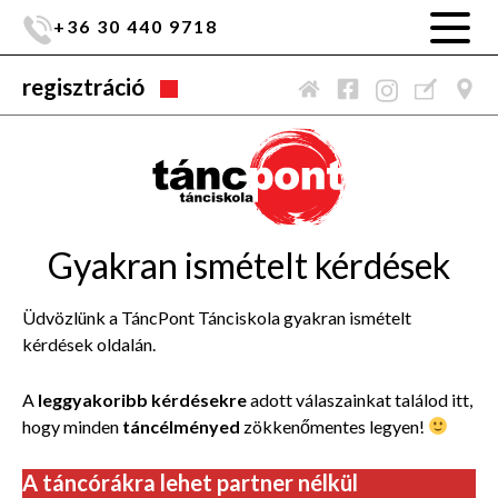
+36 30 440 9718
regisztráció
Gyakran ismételt kérdések
Üdvözlünk a TáncPont Tánciskola gyakran ismételt
kérdések oldalán.
A
leggyakoribb kérdésekre
adott válaszainkat találod itt,
hogy minden
táncélményed
zökkenőmentes legyen!
A táncórákra lehet partner nélkül