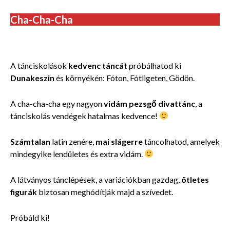
Cha-Cha-Cha
Tánciskola felnőtteknek Fót, Göd, Fótliget, Dunakeszi.
A tánciskolások
kedvenc táncát
próbálhatod ki
Dunakeszin
és környékén: Fóton, Fótligeten, Gödön.
A cha-cha-cha egy nagyon
vidám pezsgő divattánc
, a
tánciskolás vendégek hatalmas kedvence!
Számtalan
latin zenére,
mai slágerre
táncolhatod, amelyek
mindegyike lendületes és extra vidám.
A látványos tánclépések, a variációkban gazdag,
ötletes
figurák
biztosan meghódítják majd a szívedet.
Próbáld ki!