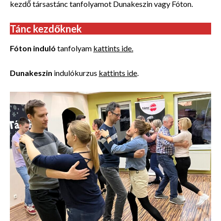
kezdő társastánc tanfolyamot Dunakeszin vagy Fóton.
Tánc kezdőknek
Fóton induló
tanfolyam
kattints ide.
Dunakeszin
indulókurzus
kattints ide
.