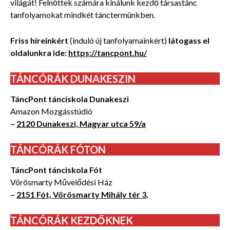
világát! Felnőttek számára kínálunk kezdő társastánc
tanfolyamokat mindkét tánctermünkben.
Friss híreinkért
(induló új tanfolyamainkért)
látogass el
oldalunkra ide:
https://tancpont.hu/
TÁNCÓRÁK DUNAKESZIN
TáncPont tánciskola Dunakeszi
Amazon Mozgásstúdió
–
2120 Dunakeszi, Magyar utca 59/a
TÁNCÓRÁK FÓTON
TáncPont tánciskola Fót
Vörösmarty Művelődési Ház
–
2151 Fót, Vörösmarty Mihály tér 3,
TÁNCÓRÁK KEZDŐKNEK