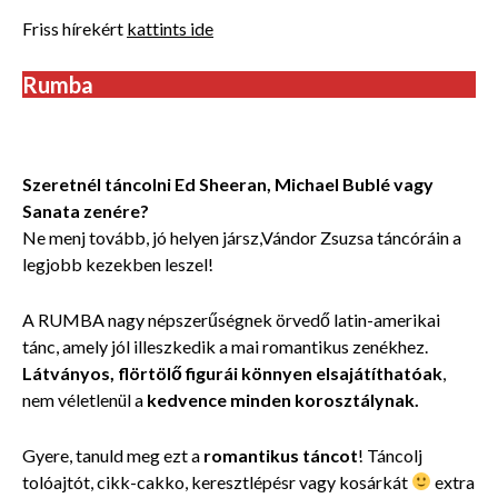
Friss hírekért
kattints ide
Rumba
Tánciskola felnőtteknek Dunakeszi, Fót, Fótliget, Göd
Szeretnél táncolni Ed Sheeran, Michael Bublé vagy
Sanata zenére?
Ne menj tovább, jó helyen jársz,Vándor Zsuzsa táncóráin a
legjobb kezekben leszel!
A RUMBA nagy népszerűségnek örvedő latin-amerikai
tánc, amely jól illeszkedik a mai romantikus zenékhez.
Látványos, flörtölő figurái
könnyen elsajátíthatóak
,
nem véletlenül a
kedvence minden korosztálynak.
Gyere, tanuld meg ezt a
romantikus táncot
! Táncolj
tolóajtót, cikk-cakko, keresztlépésr vagy kosárkát
extra