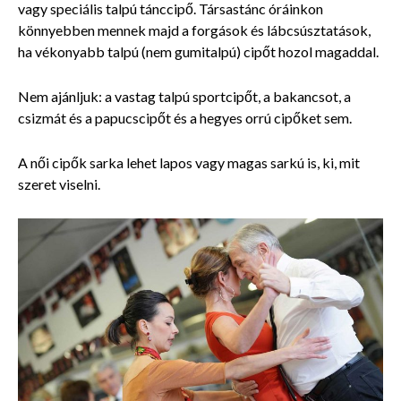
vagy speciális talpú tánccipő. Társastánc óráinkon
könnyebben mennek majd a forgások és lábcsúsztatások,
ha vékonyabb talpú (nem gumitalpú) cipőt hozol magaddal.
Nem ajánljuk: a vastag talpú sportcipőt, a bakancsot, a
csizmát és a papucscipőt és a hegyes orrú cipőket sem.
A női cipők sarka lehet lapos vagy magas sarkú is, ki, mit
szeret viselni.