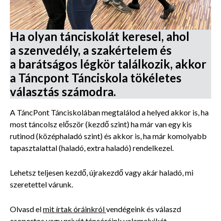
Ha olyan tánciskolát keresel, ahol
a szenvedély, a szakértelem és
a barátságos légkör találkozik, akkor
a Táncpont Tánciskola tökéletes
választás számodra.
A TáncPont Tánciskolában megtalálod a helyed akkor is, ha
most táncolsz először (kezdő szint) ha már van egy kis
rutinod (középhaladó szint) és akkor is, ha már komolyabb
tapasztalattal (haladó, extra haladó) rendelkezel.
Lehetsz teljesen kezdő, újrakezdő vagy akár haladó, mi
szeretettel várunk.
Olvasd el
mit írtak óráinkról
vendégeink és válaszd
csoportos vagy privát táncóráink valamelyikét.