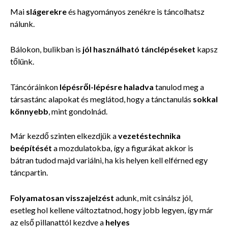
Mai
slágerekre
és hagyományos zenékre is táncolhatsz
nálunk.
Bálokon, bulikban is
jól használható tánclépéseket
kapsz
tőlünk.
Táncóráinkon
lépésről-lépésre haladva
tanulod meg a
társastánc alapokat és meglátod, hogy a tánctanulás
sokkal
könnyebb
, mint gondolnád.
Már kezdő szinten elkezdjük a
vezetéstechnika
beépítését
a mozdulatokba, így a figurákat akkor is
bátran tudod majd variálni, ha kis helyen kell elférned egy
táncpartin.
Folyamatosan visszajelzést
adunk, mit csinálsz jól,
esetleg hol kellene változtatnod, hogy jobb legyen, így már
az első pillanattól kezdve a
helyes