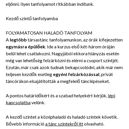
eljönni. Ilyen tanfolyamot ritkábban indítunk.
Kezdő szintű tanfolyamba
FOLYAMATOSAN HALADÓ TANFOLYAM
A
legtöbb
társastánc tanfolyamunkon, az órák kifejezetten
egymásra épülőek
. Ide a kurzus első két-három óráján
belül lehet csatlakozni. Nagyjából ekkora hiányzás esetén
még van lehetőség felzárkózni és elérni a csoport szintjét.
Ezután, már csak azok tudnak bekapcsolódni, akik már nem
teljesen kezdők esetleg
egyéni felzárkózással
, privát
táncórákon elsajátították a megfelelő tánclépéseket.
A pontos határidőkért és a szabad helyekért kérjük,
lépj
kapcsolatba
velünk.
A kezdő szintet a középhaladó és haladó szintek követik.
Bővebb információ
a tánc szintekről itt
olvasható.