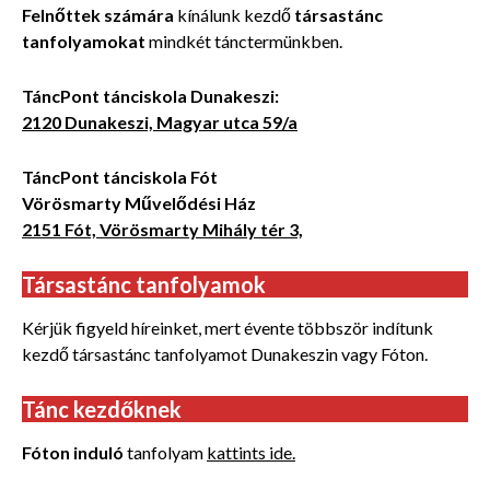
Felnőttek számára
kínálunk kezdő
társastánc
tanfolyamokat
mindkét tánctermünkben.
TáncPont tánciskola Dunakeszi:
2120 Dunakeszi, Magyar utca 59/a
TáncPont tánciskola Fót
Vörösmarty Művelődési Ház
2151 Fót, Vörösmarty Mihály tér 3,
Társastánc tanfolyamok
Kérjük figyeld híreinket, mert évente többször indítunk
kezdő társastánc tanfolyamot Dunakeszin vagy Fóton.
Tánc kezdőknek
Fóton induló
tanfolyam
kattints ide.