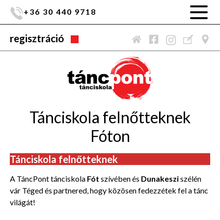
+36 30 440 9718
regisztráció
Tánciskola felnőtteknek
Fóton
Tánciskola felnőtteknek
A TáncPont tánciskola
Fót
szívében és
Dunakeszi
szélén
vár Téged és partnered, hogy közösen fedezzétek fel a tánc
világát!