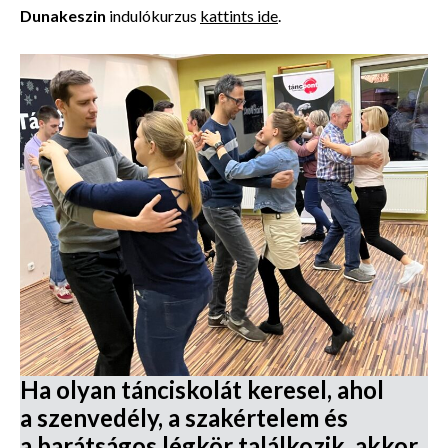
Dunakeszin
indulókurzus
kattints ide
.
Ha olyan tánciskolát keresel, ahol
a szenvedély, a szakértelem és
a barátságos légkör találkozik, akkor