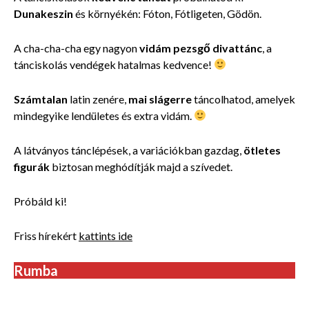
Dunakeszin
és környékén: Fóton, Fótligeten, Gödön.
A cha-cha-cha egy nagyon
vidám pezsgő divattánc
, a
tánciskolás vendégek hatalmas kedvence!
Számtalan
latin zenére,
mai slágerre
táncolhatod, amelyek
mindegyike lendületes és extra vidám.
A látványos tánclépések, a variációkban gazdag,
ötletes
figurák
biztosan meghódítják majd a szívedet.
Próbáld ki!
Friss hírekért
kattints ide
Rumba
Tánciskola felnőtteknek Dunakeszi, Fót, Fótliget, Göd