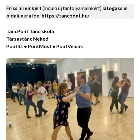
Friss híreinkért
(induló új tanfolyamainkért)
látogass el
oldalunkra ide:
https://tancpont.hu/
TáncPont Tánciskola
Társastánc Neked
PontItt • PontMost • PontVelünk