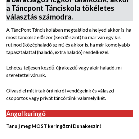
a Táncpont Tánciskola tökéletes
választás számodra.
A TáncPont Tánciskolában megtalálod a helyed akkor is, ha
most táncolsz először (kezdő szint) ha már van egy kis
rutinod (középhaladó szint) és akkor is, ha már komolyabb
tapasztalattal (haladó, extra haladó) rendelkezel.
Lehetsz teljesen kezdő, újrakezdő vagy akár haladó, mi
szeretettel várunk.
Olvasd el
mit írtak óráinkról
vendégeink és válaszd
csoportos vagy privát táncóráink valamelyikét.
Angol keringő
Tanulj meg MOST keringőzni Dunakeszin
!