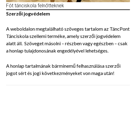
Fót tánciskola felnőtteknek
Szerzői jogvédelem
A weboldalon megtalálható szöveges tartalom az TáncPont
Tánciskola szellemi terméke, amely szerzői jogvédelem
alatt áll. Szöveget másolni – részben vagy egészben – csak
a honlap tulajdonosának engedélyével lehetséges.
A honlap tartalmának bárminemű felhasználása szerzői
jogot sért és jogi következményeket von maga után!