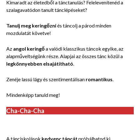
Kimaradt az életedből a tánctanulás? Felelevenítenéd a
szalagavatódon tanult tánclépéseket?
Tanulj meg keringőzni
és táncolj a párod minden
mozdulatát követve!
Az
angol keringő
a valódi klasszikus táncok egyike, az
alapműveltségünk része. Alapjai az összes tánc közül a
legkönnyebben elsajátítható
.
Zenéje lassú lágy és szentimentálisan
romantikus
.
Mindenképp tanuld meg!
Cha-Cha-Cha
Tánciskola felnőtteknek Fót, Göd, Fótliget, Dunakeszi.
A tánciskolások
kedvenc táncát
próbálhatod ki