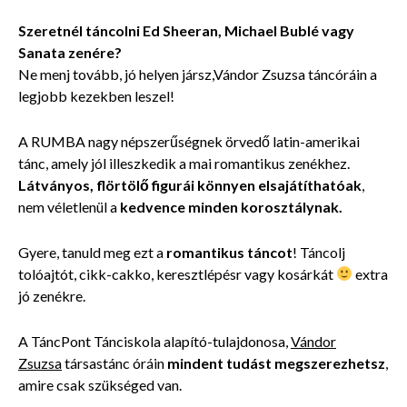
Szeretnél táncolni Ed Sheeran, Michael Bublé vagy
Sanata zenére?
Ne menj tovább, jó helyen jársz,Vándor Zsuzsa táncóráin a
legjobb kezekben leszel!
A RUMBA nagy népszerűségnek örvedő latin-amerikai
tánc, amely jól illeszkedik a mai romantikus zenékhez.
Látványos, flörtölő figurái
könnyen elsajátíthatóak
,
nem véletlenül a
kedvence minden korosztálynak.
Gyere, tanuld meg ezt a
romantikus táncot
! Táncolj
tolóajtót, cikk-cakko, keresztlépésr vagy kosárkát
extra
jó zenékre.
A TáncPont Tánciskola alapító-tulajdonosa,
Vándor
Zsuzsa
társastánc óráin
mindent tudást megszerezhetsz
,
amire csak szükséged van.