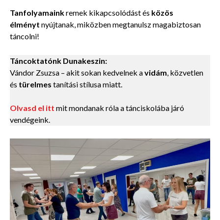
Tanfolyamaink
remek kikapcsolódást és
közös
élményt
nyújtanak, miközben megtanulsz magabiztosan
táncolni!
Táncoktatónk Dunakeszin:
Vándor Zsuzsa – akit sokan kedvelnek a
vidám
, közvetlen
és
türelmes
tanítási stílusa miatt.
Olvasd el itt
mit mondanak róla a tánciskolába járó
vendégeink.