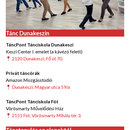
Tánc Dunakeszin
TáncPont Tánciskola Dunakeszi
Keszi Center I. emelet (a kávézó felett)
2120 Dunakeszi, Fő út 70.
Privát táncórák
Amazon Mozgásstúdió
Dunakeszi, Magyar utca 59/a
TáncPont Tánciskola Fót
Vörösmarty Művelődési Ház
2151 Fót, Vörösmarty Mihály tér 3.