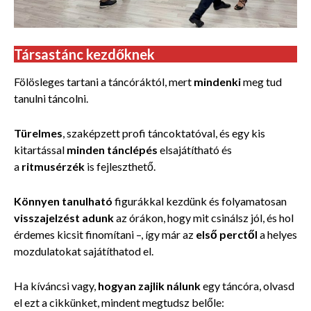
Társastánc kezdőknek
Fölösleges tartani a táncóráktól, mert
mindenki
meg tud
tanulni táncolni.
Türelmes
, szaképzett profi táncoktatóval, és egy kis
kitartással
minden tánclépés
elsajátítható és
a
ritmusérzék
is fejleszthető.
Könnyen tanulható
figurákkal kezdünk és folyamatosan
visszajelzést adunk
az órákon, hogy mit csinálsz jól, és hol
érdemes kicsit finomítani –, így már az
első perctől
a helyes
mozdulatokat sajátíthatod el.
Ha kíváncsi vagy,
hogyan zajlik nálunk
egy táncóra, olvasd
el ezt a cikkünket, mindent megtudsz belőle: