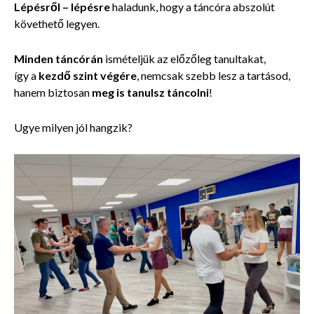
Lépésről – lépésre
haladunk, hogy a táncóra abszolút
követhető legyen.
Minden táncórán
ismételjük az előzőleg tanultakat,
így a
kezdő szint végére
, nemcsak szebb lesz a tartásod,
hanem
biztosan
meg is tanulsz táncolni
!
Ugye milyen jól hangzik?