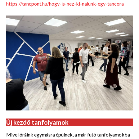
https://tancpont.hu/hogy-is-nez-ki-nalunk-egy-tancora
Új kezdő tanfolyamok
Mivel óráink egymásra épülnek, a már futó tanfolyamokba