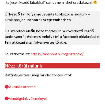
„teljesen kezdő lábakkal” sajnos nem lehet csatlakozni.
Új kezdő tanfolyamot
évente többször is indítunk –
általában
januárban
és
szeptemberben
.
Ha szeretnél
elsők között
értesülni a következő kezdő
tanfolyamról, érdemes
bekövetni
a facebook oldalunkat és
feliratkozni
a tanfolyam-értesítőnkre:
Feliratkozás itt:
https://tancpont.hu/regisztracio/
Nézz körül nálunk
Kattints, és találj meg minden fontos infót:
Aktuális órarend
Vendégeink véleményei