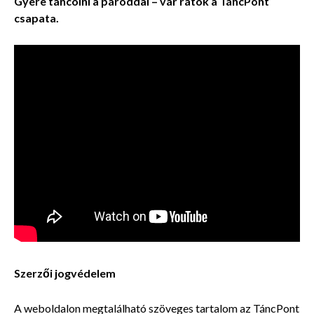
Gyere táncolni a pároddal – vár rátok a TáncPont
csapata.
Szerzői jogvédelem
A weboldalon megtalálható szöveges tartalom az TáncPont