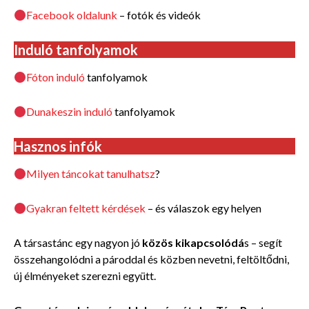
Facebook oldalunk
– fotók és videók
Induló tanfolyamok
Fóton induló
tanfolyamok
Dunakeszin induló
tanfolyamok
Hasznos infók
Milyen táncokat tanulhatsz
?
Gyakran feltett kérdések
– és válaszok egy helyen
A társastánc egy nagyon jó
közös
kikapcsolódá
s – segít
összehangolódni a pároddal és közben nevetni, feltöltődni,
új élményeket szerezni együtt.