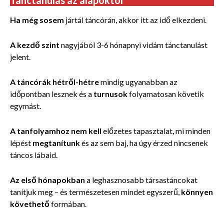
Tánctanulás az alapoktól
Ha még sosem
jártál táncórán, akkor itt az idő elkezdeni.
A kezdő szint
nagyjából 3-6 hónapnyi vidám tánctanulást
jelent.
A táncórák hétről-hétre
mindig ugyanabban az
időpontban lesznek és a
turnusok
folyamatosan követik
egymást.
A tanfolyamhoz nem kell
előzetes tapasztalat, mi minden
lépést
megtanítunk
és az sem baj, ha úgy érzed nincsenek
táncos lábaid.
Az első hónapokban
a leghasznosabb társastáncokat
tanítjuk meg – és természetesen mindet egyszerű,
könnyen
követhető
formában.