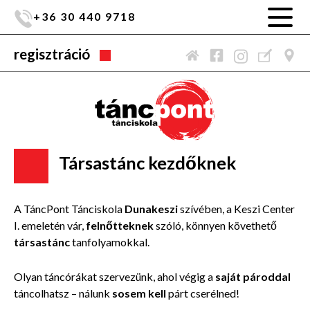
+36 30 440 9718
regisztráció
Társastánc kezdőknek
A TáncPont Tánciskola
Dunakeszi
szívében, a Keszi Center
I. emeletén vár,
felnőtteknek
szóló, könnyen követhető
társastánc
tanfolyamokkal.
Olyan táncórákat szervezünk, ahol végig a
saját pároddal
táncolhatsz – nálunk
sosem kell
párt cserélned!