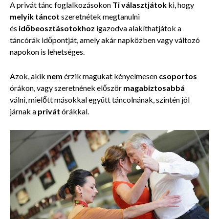
A privát tánc foglalkozásokon
Ti választjátok
ki, hogy
melyik
táncot
szeretnétek megtanulni
és
időbeosztásotokhoz
igazodva alakíthatjátok a
táncórák időpontját, amely akár napközben vagy változó
napokon is lehetséges.
Azok, akik
nem
érzik magukat kényelmesen
csoportos
órákon, vagy szeretnének először
magabiztosabbá
válni, mielőtt másokkal együtt táncolnának, szintén jól
járnak a
privát
órákkal.