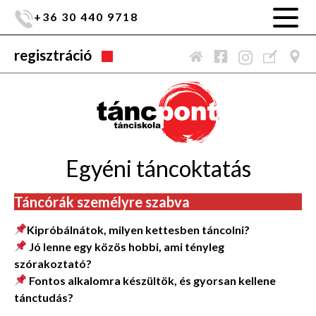
+36 30 440 9718
regisztráció
Egyéni táncoktatás
Táncórák személyre szabva
Kipróbálnátok, milyen kettesben táncolni?
Jó lenne egy közös hobbi, ami tényleg
szórakoztató?
Fontos alkalomra készültök, és gyorsan kellene
tánctudás?