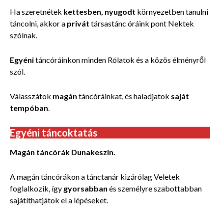
Ha szeretnétek
kettesben, nyugodt
környezetben tanulni
táncolni, akkor a
privát
társastánc óráink pont Nektek
szólnak.
Egyéni
táncóráinkon minden Rólatok és a közös élményről
szól.
Válasszátok
magán
táncóráinkat, és haladjatok
saját
tempóban
.
Egyéni táncoktatás
Magán táncórák Dunakeszin.
A magán táncórákon a tánctanár kizárólag Veletek
foglalkozik, így
gyorsabban
és személyre szabottabban
sajátíthatjátok el a lépéseket.