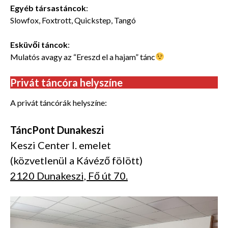
Egyéb társastáncok
:
Slowfox, Foxtrott, Quickstep, Tangó
Esküvői táncok
:
Mulatós avagy az “Ereszd el a hajam” tánc
Privát táncóra helyszíne
A privát táncórák helyszíne:
TáncPont Dunakeszi
Keszi Center I. emelet
(közvetlenül a Kávéző fölött)
2120 Dunakeszi, Fő út 70.