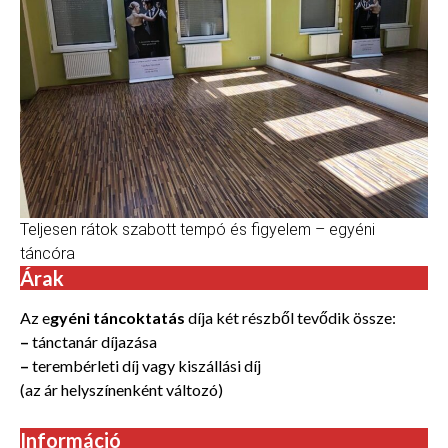
Teljesen rátok szabott tempó és figyelem – egyéni
táncóra
Árak
Az e
gyéni táncoktatás
díja két részből tevődik össze:
–
tánctanár díjazása
–
terembérleti díj vagy kiszállási díj
(az ár helyszínenként változó)
Információ