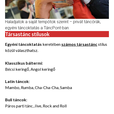
Haladjatok a saját tempótok szerint – privát táncórák,
egyéni táncoktatás a TáncPont-ban.
Társastánc stílusok
Egyéni táncoktatás
keretében
számos társastánc
stílus
közül választhatsz.
Klasszikus báltermi
:
Bécsi keringő, Angol keringő
Latin táncok
:
Mambo, Rumba, Cha-Cha-Cha, Samba
Buli táncok
:
Páros parti tánc, Jive, Rock and Roll