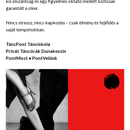
kis elszántság és egy figyelmes oktató mellett biztosan
garantált a siker.
Nincs stressz, nincs kapkodás – csak élmény és fejlődés a
saját tempótokban.
TáncPont Tánciskola
Privát Táncórák
Dunakeszin
PontMost • PontVelünk