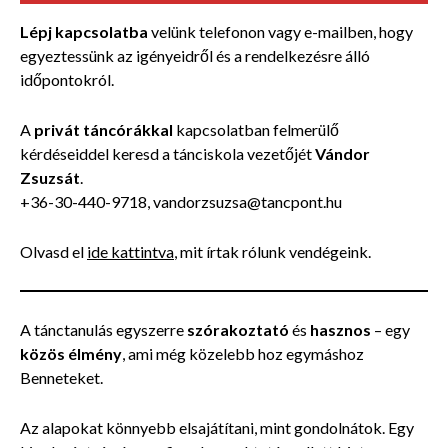
Lépj kapcsolatba
velünk telefonon vagy e-mailben, hogy
egyeztessünk az igényeidről és a rendelkezésre álló
időpontokról.
A
privát táncórákkal
kapcsolatban felmerülő
kérdéseiddel keresd a tánciskola vezetőjét
Vándor
Zsuzsát
.
+36-30-440-9718, vandorzsuzsa@tancpont.hu
Olvasd el
ide kattintva
, mit írtak rólunk vendégeink.
A tánctanulás egyszerre
szórakoztató
és
hasznos
– egy
közös élmény
, ami még közelebb hoz egymáshoz
Benneteket.
Az alapokat könnyebb elsajátítani, mint gondolnátok. Egy