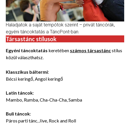
Haladjatok a saját tempótok szerint – privát táncórák,
egyéni táncoktatás a TáncPont-ban.
Társastánc stílusok
Egyéni táncoktatás
keretében
számos társastánc
stílus
közül választhatsz.
Klasszikus báltermi
:
Bécsi keringő, Angol keringő
Latin táncok
:
Mambo, Rumba, Cha-Cha-Cha, Samba
Buli táncok
:
Páros parti tánc, Jive, Rock and Roll