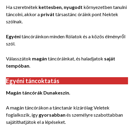
Ha szeretnétek
kettesben, nyugodt
környezetben tanulni
táncolni, akkor a
privát
társastánc óráink pont Nektek
szólnak.
Egyéni
táncóráinkon minden Rólatok és a közös élményről
szól.
Válasszátok
magán
táncóráinkat, és haladjatok
saját
tempóban
.
Egyéni táncoktatás
Magán táncórák Dunakeszin.
A magán táncórákon a tánctanár kizárólag Veletek
foglalkozik, így
gyorsabban
és személyre szabottabban
sajátíthatjátok el a lépéseket.