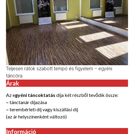
Teljesen rátok szabott tempó és figyelem – egyéni
táncóra
Árak
Az e
gyéni táncoktatás
díja két részből tevődik össze:
–
tánctanár díjazása
–
terembérleti díj vagy kiszállási díj
(az ár helyszínenként változó)
Információ