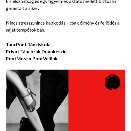
kis elszántság és egy figyelmes oktató mellett biztosan
garantált a siker.
Nincs stressz, nincs kapkodás – csak élmény és fejlődés a
saját tempótokban.
TáncPont Tánciskola
Privát Táncórák
Dunakeszin
PontMost • PontVelünk