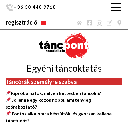
+36 30 440 9718
regisztráció
Egyéni táncoktatás
Táncórák személyre szabva
Kipróbálnátok, milyen kettesben táncolni?
Jó lenne egy közös hobbi, ami tényleg
szórakoztató?
Fontos alkalomra készültök, és gyorsan kellene
tánctudás?