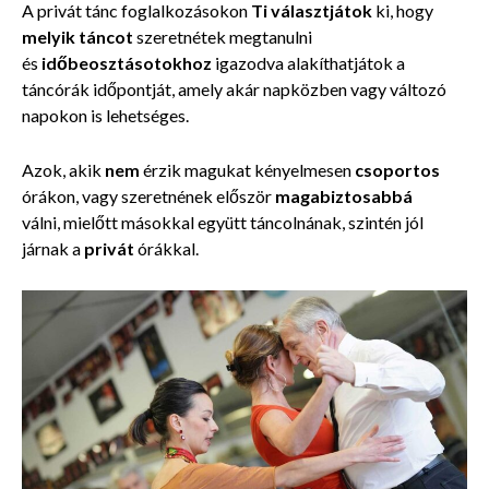
A privát tánc foglalkozásokon
Ti választjátok
ki, hogy
melyik
táncot
szeretnétek megtanulni
és
időbeosztásotokhoz
igazodva alakíthatjátok a
táncórák időpontját, amely akár napközben vagy változó
napokon is lehetséges.
Azok, akik
nem
érzik magukat kényelmesen
csoportos
órákon, vagy szeretnének először
magabiztosabbá
válni, mielőtt másokkal együtt táncolnának, szintén jól
járnak a
privát
órákkal.