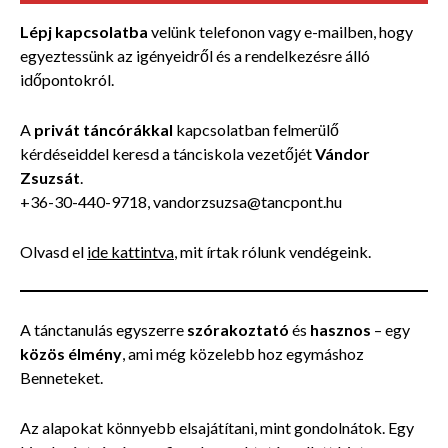
Lépj kapcsolatba
velünk telefonon vagy e-mailben, hogy
egyeztessünk az igényeidről és a rendelkezésre álló
időpontokról.
A
privát táncórákkal
kapcsolatban felmerülő
kérdéseiddel keresd a tánciskola vezetőjét
Vándor
Zsuzsát
.
+36-30-440-9718, vandorzsuzsa@tancpont.hu
Olvasd el
ide kattintva
, mit írtak rólunk vendégeink.
A tánctanulás egyszerre
szórakoztató
és
hasznos
– egy
közös élmény
, ami még közelebb hoz egymáshoz
Benneteket.
Az alapokat könnyebb elsajátítani, mint gondolnátok. Egy