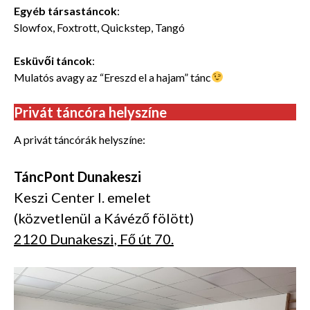
Egyéb társastáncok
:
Slowfox, Foxtrott, Quickstep, Tangó
Esküvői táncok
:
Mulatós avagy az “Ereszd el a hajam” tánc
Privát táncóra helyszíne
A privát táncórák helyszíne:
TáncPont Dunakeszi
Keszi Center I. emelet
(közvetlenül a Kávéző fölött)
2120 Dunakeszi, Fő út 70.