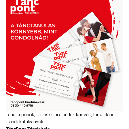
Tánc kuponok, tánciskolai ajándék kártyák, társastánc
ajándékutalványok
TáncPont Tánciskola