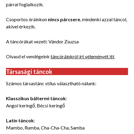
párral foglalkozik.
Csoportos óráinkon
nincs párcsere
, mindenki azzal táncol,
akivel érkezik.
A táncórákat vezeti: Vándor Zsuzsa
Olvasd el vendégeink
táncóráinkról írt véleményét itt
.
Társasági táncok
Számos társastánc stílus választható nálunk:
Klasszikus báltermi táncok
:
Angol keringő, Bécsi keringő
Latin táncok
:
Mambo, Rumba, Cha-Cha-Cha, Samba