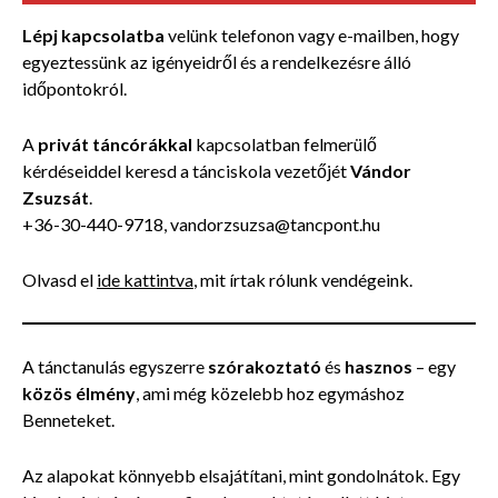
Lépj kapcsolatba
velünk telefonon vagy e-mailben, hogy
egyeztessünk az igényeidről és a rendelkezésre álló
időpontokról.
A
privát táncórákkal
kapcsolatban felmerülő
kérdéseiddel keresd a tánciskola vezetőjét
Vándor
Zsuzsát
.
+36-30-440-9718, vandorzsuzsa@tancpont.hu
Olvasd el
ide kattintva
, mit írtak rólunk vendégeink.
A tánctanulás egyszerre
szórakoztató
és
hasznos
– egy
közös élmény
, ami még közelebb hoz egymáshoz
Benneteket.
Az alapokat könnyebb elsajátítani, mint gondolnátok. Egy