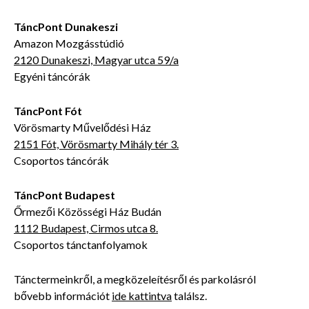
TáncPont Dunakeszi
Amazon Mozgásstúdió
2120 Dunakeszi, Magyar utca 59/a
Egyéni táncórák
TáncPont Fót
Vörösmarty Művelődési Ház
2151 Fót, Vörösmarty Mihály tér 3.
Csoportos táncórák
TáncPont Budapest
Őrmezői Közösségi Ház Budán
1112 Budapest, Cirmos utca 8.
Csoportos tánctanfolyamok
Tánctermeinkről, a megközeleítésről és parkolásról
bővebb
információt
ide kattintva
találsz.