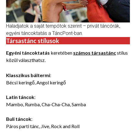
Haladjatok a saját tempótok szerint – privát táncórák,
egyéni táncoktatás a TáncPont-ban.
Társastánc stílusok
Egyéni táncoktatás
keretében
számos társastánc
stílus
közül választhatsz.
Klasszikus báltermi
:
Bécsi keringő, Angol keringő
Latin táncok
:
Mambo, Rumba, Cha-Cha-Cha, Samba
Buli táncok
:
Páros parti tánc, Jive, Rock and Roll