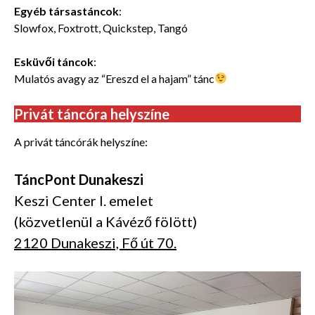
Egyéb társastáncok
:
Slowfox, Foxtrott, Quickstep, Tangó
Esküvői táncok
:
Mulatós avagy az “Ereszd el a hajam” tánc
Privát táncóra helyszíne
A privát táncórák helyszíne:
TáncPont Dunakeszi
Keszi Center I. emelet
(közvetlenül a Kávéző fölött)
2120 Dunakeszi, Fő út 70.