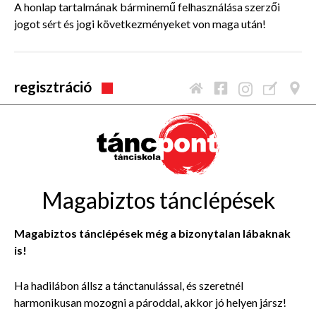
A honlap tartalmának bárminemű felhasználása szerzői
jogot sért és jogi következményeket von maga után!
regisztráció
Magabiztos tánclépések
Magabiztos tánclépések még a bizonytalan lábaknak
is!
Ha hadilábon állsz a tánctanulással, és szeretnél
harmonikusan mozogni a pároddal, akkor jó helyen jársz!