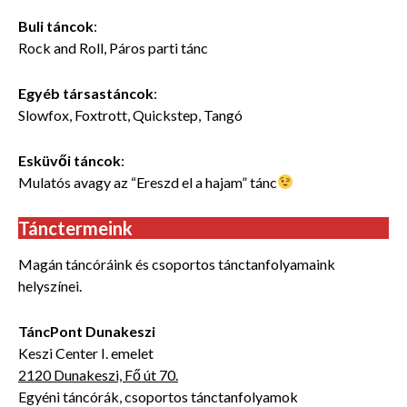
Buli táncok
:
Rock and Roll, Páros parti tánc
Egyéb társastáncok
:
Slowfox, Foxtrott, Quickstep, Tangó
Esküvői táncok
:
Mulatós avagy az “Ereszd el a hajam” tánc
Tánctermeink
Magán táncóráink és csoportos tánctanfolyamaink
helyszínei.
TáncPont Dunakeszi
Keszi Center I. emelet
2120 Dunakeszi, Fő út 70.
Egyéni táncórák, csoportos tánctanfolyamok