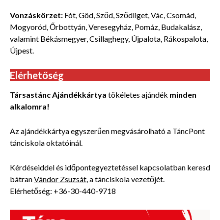
Vonzáskörzet:
Fót, Göd, Sződ, Sződliget, Vác, Csomád,
Mogyoród, Őrbottyán, Veresegyház, Pomáz, Budakalász,
valamint Békásmegyer, Csillaghegy, Újpalota, Rákospalota,
Újpest.
Elérhetőség
Társastánc Ajándékkártya
tökéletes ajándék
minden
alkalomra!
Az ajándékkártya egyszerűen megvásárolható a TáncPont
tánciskola oktatóinál.
Kérdéseiddel és időpontegyeztetéssel kapcsolatban keresd
bátran
Vándor Zsuzsát
, a tánciskola vezetőjét.
Elérhetőség: +36-30-440-9718