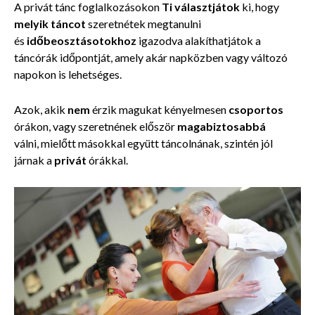
A privát tánc foglalkozásokon
Ti választjátok
ki, hogy
melyik
táncot
szeretnétek megtanulni
és
időbeosztásotokhoz
igazodva alakíthatjátok a
táncórák időpontját, amely akár napközben vagy változó
napokon is lehetséges.
Azok, akik
nem
érzik magukat kényelmesen
csoportos
órákon, vagy szeretnének először
magabiztosabbá
válni, mielőtt másokkal együtt táncolnának, szintén jól
járnak a
privát
órákkal.