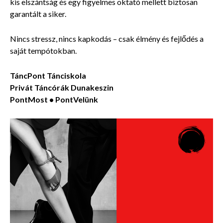
kis elszántság és egy figyelmes oktató mellett biztosan
garantált a siker.
Nincs stressz, nincs kapkodás – csak élmény és fejlődés a
saját tempótokban.
TáncPont Tánciskola
Privát Táncórák
Dunakeszin
PontMost • PontVelünk