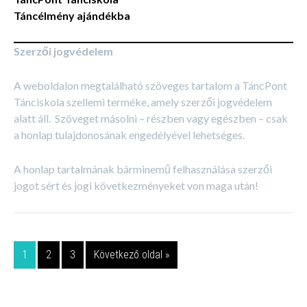
Táncélmény ajándékba
Szerzői jogvédelem
A weboldalon megtalálható szöveges tartalom a TáncPont
Tánciskola szellemi terméke, amely szerzői jogvédelem
alatt áll. Szöveget másolni – részben vagy egészben – csak
a honlap tulajdonosának engedélyével lehetséges.
A honlap tartalmának bárminemű felhasználása szerzői
jogot sért és jogi következményeket von maga után!
1
2
3
Következő oldal »