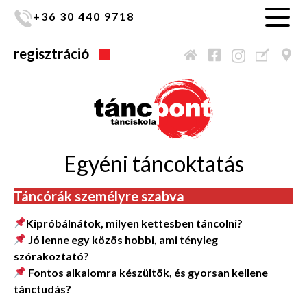
+36 30 440 9718
regisztráció
Egyéni táncoktatás
Táncórák személyre szabva
Kipróbálnátok, milyen kettesben táncolni?
Jó lenne egy közös hobbi, ami tényleg
szórakoztató?
Fontos alkalomra készültök, és gyorsan kellene
tánctudás?