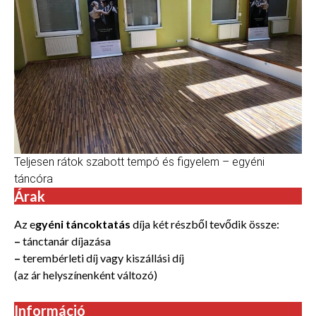
Teljesen rátok szabott tempó és figyelem – egyéni
táncóra
Árak
Az e
gyéni táncoktatás
díja két részből tevődik össze:
–
tánctanár díjazása
–
terembérleti díj vagy kiszállási díj
(az ár helyszínenként változó)
Információ