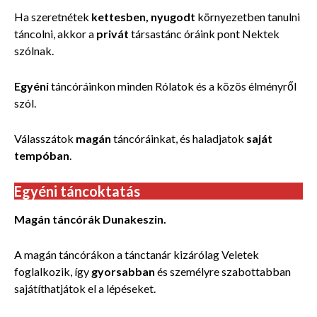
Ha szeretnétek
kettesben, nyugodt
környezetben tanulni
táncolni, akkor a
privát
társastánc óráink pont Nektek
szólnak.
Egyéni
táncóráinkon minden Rólatok és a közös élményről
szól.
Válasszátok
magán
táncóráinkat, és haladjatok
saját
tempóban
.
Egyéni táncoktatás
Magán táncórák Dunakeszin.
A magán táncórákon a tánctanár kizárólag Veletek
foglalkozik, így
gyorsabban
és személyre szabottabban
sajátíthatjátok el a lépéseket.