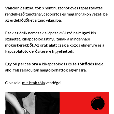
Vándor Zsuzsa,
több mint huszonöt éves tapasztalattal
rendelkező tánctanár, csoportos és magánórákon vezeti be
az érdeklődőket a tánc világába.
Ezek az órák nemcsak a lépésekről szólnak: igazi kis
szünetet, kikapcsolódást nyújtanak a mindennapi
mókuskerékből. Az órák alatt csak a közös élményre és a
kapcsolatotok erősítésére figyelhettek.
Egy
60 perces óra
a kikapcsolódás és
feltöltődés
ideje,
ahol felszabadultan hangolódhattok egymásra.
Olvasd el
mit írtak róla
vendégei.