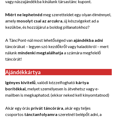
vagy nászajándékba kínálunk társastánc kupont.
Miért ne lephetnéd
meg szeretteidet egy olyan élménnyel,
amely
mosolyt csal az arcukra
, új készségeket ad a
kezükbe, és hozzájárul a boldog pillanatokhoz?
A TáncPont-nál most lehetőséged van
ajándékba adni
táncórákat – legyen szó kezdőkről vagy haladókról – mert
nálunk
mindenki megtalálhatja
a számára megfelelő
táncórát!
Ajándékkártya
Igényes kivitelű
, valódi kézzelfogható
kártya
borítékkal,
melyet személyesen is átvehetsz vagy e-
mailben is megkaphatod. (ekkor neked kell kinyomtatnod)
Akár
egy órás
privát táncórára
,
akár egy teljes
csoportos
tánctanfolyamra
szeretnél belépőt adni, a