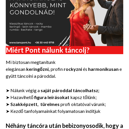
Miért Pont nálunk táncolj?
Mi biztosan megtanítunk
elegánsan
keringőzni,
profin
rockyzni
és
harmonikusan
e
gyütt táncolni a pároddal.
➤ Nálunk végig a
saját pároddal táncolhatsz;
➤ Hazavihető
figura leírásokat
kapsz tőlünk;
➤
Szakképzett, türelmes
profi oktatóval várunk;
➤ Kezdő tanfolyamainkat folyamatosan indítjuk
Néhány táncóra után bebizonyosodik, hogy a