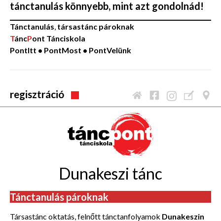
tánctanulás könnyebb, mint azt gondolnád!
Tánctanulás
,
társastánc pároknak
T
ánc
P
ont Tánciskola
PontItt • PontMost • PontVelünk
regisztráció
Dunakeszi tánc
Tánctanulás pároknak
Társastánc oktatás, felnőtt tánctanfolyamok
Dunakeszin