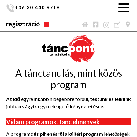
+36 30 440 9718
regisztráció
A tánctanulás, mint közös
program
Az idő
egyre inkább hidegebbre fordul,
testünk és lelkünk
jobban
vágyik
egy melengető
kényeztetésre.
Vidám programok, tánc élmények
A
programdús pihenésről
a kültéri
program
lehetőségek