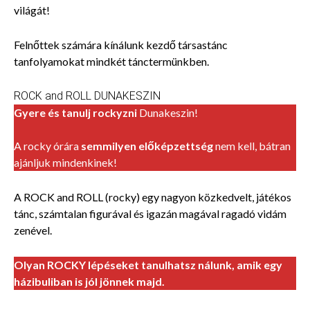
világát!
Felnőttek számára kínálunk kezdő társastánc
tanfolyamokat mindkét tánctermünkben.
ROCK and ROLL
DUNAKESZIN
Gyere és tanulj rockyzni
Dunakeszin!
A rocky órára
semmilyen előképzettség
nem kell, bátran
ajánljuk mindenkinek!
A ROCK and ROLL (rocky) egy nagyon közkedvelt, játékos
tánc, számtalan figurával és igazán magával ragadó vidám
zenével.
Olyan ROCKY lépéseket tanulhatsz nálunk, amik egy
házibuliban is jól jönnek majd.