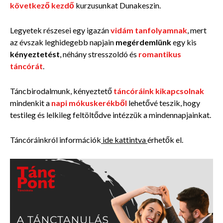
következő kezdő
kurzusunkat Du
nakeszin.
Legyetek részesei egy igazán
vidám tanfolyamnak
, mert
az évszak leghidegebb napjain
megérdemlünk
egy kis
kényeztetést
, néhány stresszoldó és
romantikus
táncórát
.
Táncbirodalmunk, kényeztető
táncóráink
kikapcsolnak
mindenkit a
napi mókuskerékből
lehetővé teszik, hogy
testileg és lelkileg feltöltődve intézzük a mindennapjainkat.
Táncóráinkról információk
ide kattintva
érhetők el.