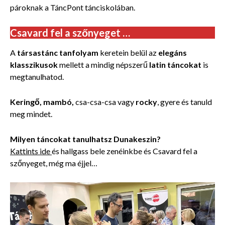
pároknak a TáncPont tánciskolában.
Csavard fel a szőnyeget …
A
társastánc tanfolyam
keretein belül az
elegáns
klasszikusok
mellett a mindig népszerű
latin táncokat
is
megtanulhatod.
Keringő, mambó,
csa-csa-csa vagy
rocky
, gyere és tanuld
meg mindet.
Milyen táncokat tanulhatsz Dunakeszin?
Kattints ide
és hallgass bele zenéinkbe és Csavard fel a
szőnyeget, még ma éjjel…