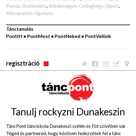
Pomáz, Budakalász
,
Békásmegyer, Csillaghegy, Újpest
,
Rákospalota, Újpalota
Tánctanulás
PontItt • PontMost • PontNeked
•
PontVelünk
regisztráció
Tanulj rockyzni Dunakeszin
TáncPont tánciskola Dunakeszi szélén és Fót szívében vár
Téged és partnered, hogy közösen fedezzétek fel a tánc