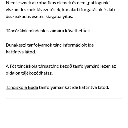
Nem lesznek akrobatikus elemek és nem „pattogunk”
viszont lesznek kivezetések, kar alatti forgatások és láb
összeakadás esetén kiagabalyítás.
Táncóráink mindenki számára követhetőek.
Dunakeszi tanfolyamok
tánc információit
ide
kattintva
látod.
A
Fót tánciskola
társastánc kezdő tanfolyamáról
ezen az
oldalon
tájékozódhatsz.
Tánciskola Buda
tanfolyamainkat ide kattintva látod.