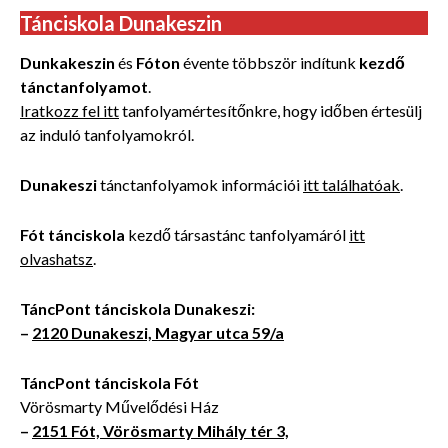
Tánciskola Dunakeszin
Dunkakeszin
és
Fóton
évente többször indítunk
kezdő
tánctanfolyamot
.
Iratkozz fel itt
tanfolyamértesítőnkre, hogy időben értesülj
az induló tanfolyamokról.
Dunakeszi
tánctanfolyamok információi
itt találhatóak
.
Fót tánciskola
kezdő társastánc tanfolyamáról
itt
olvashatsz
.
TáncPont tánciskola Dunakeszi:
–
2120 Dunakeszi, Magyar utca 59/a
TáncPont tánciskola Fót
Vörösmarty Művelődési Ház
–
2151 Fót, Vörösmarty Mihály tér 3,