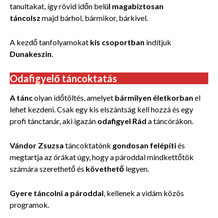
tanultakat, így rövid időn belü
l magabiztosan
táncolsz
majd bárhol, bármikor, bárkivel.
A kezdő tanfolyamokat
kis csoportban
indítjuk
Dunakeszin
.
Odafigyelő táncoktatás
A tánc
olyan időtöltés, amelyet
bármilyen életkorban
el
lehet kezdeni. Csak egy kis elszántság kell hozzá és egy
profi tánctanár, aki igazán
odafigyel Rád
a táncórákon.
Vándor Zsuzsa
táncoktatónk
gondosan felépíti
és
megtartja az órákat úgy, hogy a pároddal mindkettőtök
számára szerethető és
követhető
legyen.
Gyere táncolni a pároddal
, kellenek a vidám közös
programok.