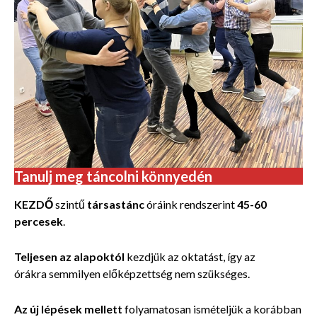
Tanulj meg táncolni könnyedén
KEZDŐ
szintű
társastánc
óráink rendszerint
45-60
percesek
.
Teljesen az alapoktól
kezdjük az oktatást, így az
órákra semmilyen előképzettség nem szükséges.
Az új lépések mellett
folyamatosan ismételjük a k
orábban