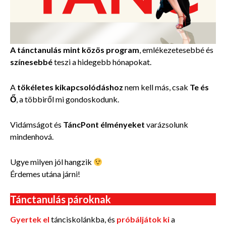
A tánctanulás mint közös program
, emlékezetesebbé és
színesebbé
teszi a hidegebb hónapokat.
A
tökéletes kikapcsolódáshoz
nem kell más, csak
Te és
Ő
, a többiről mi gondoskodunk.
Vidámságot és
TáncPont élményeket
varázsolunk
mindenhová.
Ugye milyen jól hangzik
Érdemes utána járni!
Tánctanulás pároknak
Gyertek el
tánciskolánkba, és
próbáljátok ki
a