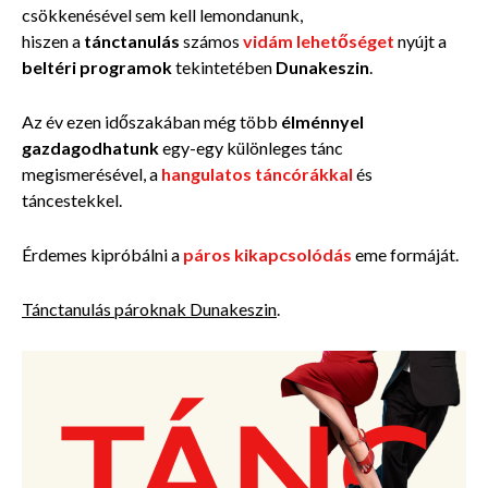
csökkenésével sem kell lemondanunk,
hiszen a
tánctanulás
számos
vidám lehetőséget
nyújt a
beltéri programok
tekintetében
Dunakeszin
.
Az év ezen időszakában még több
élménnyel
gazdagodhatunk
egy-egy különleges tánc
megismerésével, a
hangulatos táncórákkal
és
táncestekkel.
Érdemes kipróbálni a
páros kikapcsolódás
eme formáját.
Tánctanulás pároknak Dunakeszin
.