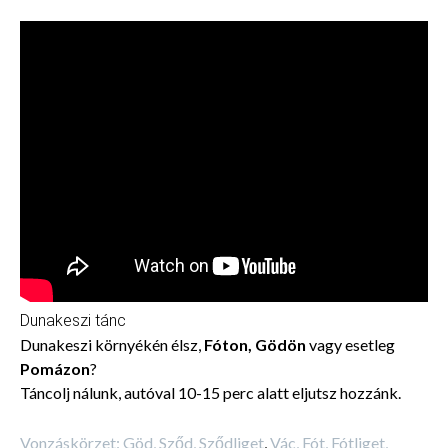
Dunakeszi tánc
Dunakeszi környékén élsz,
Fóton, Gödön
vagy esetleg
Pomázon
?
Táncolj nálunk, autóval 10-15 perc alatt eljutsz hozzánk.
Vonzáskörzet: Göd, Sződ, Sződliget
,
Vác, Fót, Fótliget,