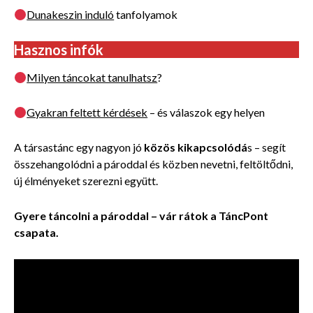
Dunakeszin induló
tanfolyamok
Hasznos infók
Milyen táncokat tanulhatsz
?
Gyakran feltett kérdések
– és válaszok egy helyen
A társastánc egy nagyon jó
közös
kikapcsolódá
s – segít
összehangolódni a pároddal és közben nevetni, feltöltődni,
új élményeket szerezni együtt.
Gyere táncolni a pároddal – vár rátok a TáncPont
csapata.