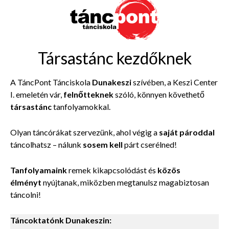
Társastánc kezdőknek
A TáncPont Tánciskola
Dunakeszi
szívében, a Keszi Center
I. emeletén vár,
felnőtteknek
szóló, könnyen követhető
társastánc
tanfolyamokkal.
Olyan táncórákat szervezünk, ahol végig a
saját pároddal
táncolhatsz – nálunk
sosem kell
párt cserélned!
Tanfolyamaink
remek kikapcsolódást és
közös
élményt
nyújtanak, miközben megtanulsz magabiztosan
táncolni!
Táncoktatónk Dunakeszin: