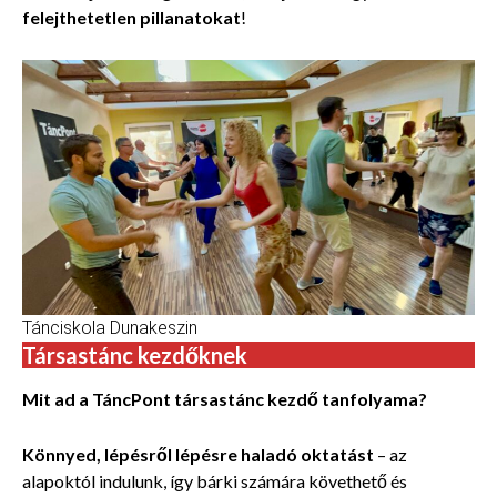
felejthetetlen pillanatokat
!
Tánciskola Dunakeszin
Társastánc kezdőknek
Mit ad a TáncPont társastánc kezdő tanfolyama?
Könnyed, lépésről lépésre haladó oktatást
– az
alapoktól indulunk, így bárki számára követhető és