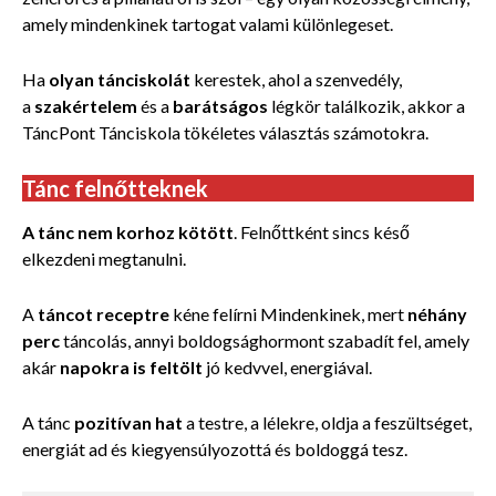
amely mindenkinek tartogat valami különlegeset.
Ha
olyan tánciskolát
kerestek, ahol a szenvedély,
a
szakértelem
és a
barátságos
légkör találkozik, akkor a
TáncPont Tánciskola tökéletes választás számotokra.
Tánc felnőtteknek
A tánc nem korhoz kötött
. Felnőttként sincs késő
elkezdeni megtanulni.
A
táncot receptre
kéne felírni Mindenkinek, mert
néhány
perc
táncolás, annyi boldogsághormont szabadít fel, amely
akár
napokra is feltölt
jó kedvvel, energiával.
A tánc
pozitívan hat
a testre, a lélekre, oldja a feszültséget,
energiát ad és kiegyensúlyozottá és boldoggá tesz.