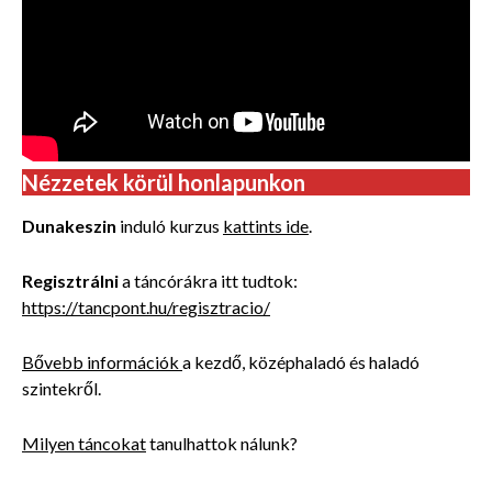
Nézzetek körül honlapunkon
Dunakeszin
induló kurzus
kattints ide
.
Regisztrálni
a táncórákra itt tudtok:
https://tancpont.hu/regisztracio/
Bővebb információk
a kezdő, középhaladó és haladó
szintekről.
Milyen táncokat
tanulhattok nálunk?