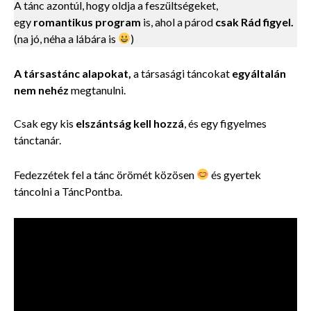
A tánc azontúl, hogy oldja a feszültségeket,
egy
romantikus program
is, ahol a párod
csak Rád figyel.
(na jó, néha a lábára is
)
A társastánc alapokat,
a társasági táncokat
egyáltalán
nem nehéz
megtanulni.
Csak egy kis
elszántság kell hozzá
, és egy
figyelmes
tánctanár.
Fedezzétek fel a tánc örömét közösen
és gyertek
táncolni a TáncPontba.