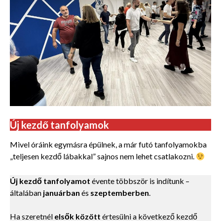
Új kezdő tanfolyamok
Mivel óráink egymásra épülnek, a már futó tanfolyamokba
„teljesen kezdő lábakkal” sajnos nem lehet csatlakozni.
Új kezdő tanfolyamot
évente többször is indítunk –
általában
januárban
és
szeptemberben
.
Ha szeretnél
elsők között
értesülni a következő kezdő