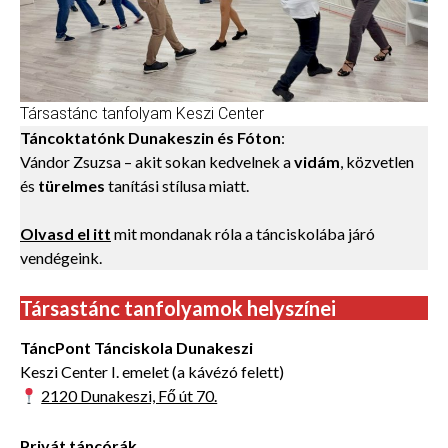
Társastánc tanfolyam Keszi Center
Táncoktatónk Dunakeszin
és Fóton
:
Vándor Zsuzsa – akit sokan kedvelnek a
vidám
, közvetlen
és
türelmes
tanítási stílusa miatt.
Olvasd el itt
mit mondanak róla a tánciskolába járó
vendégeink.
Társastánc tanfolyamok helyszínei
TáncPont Tánciskola Dunakeszi
Keszi Center I. emelet (a kávézó felett)
2120 Dunakeszi, Fő út 70.
Privát táncórák