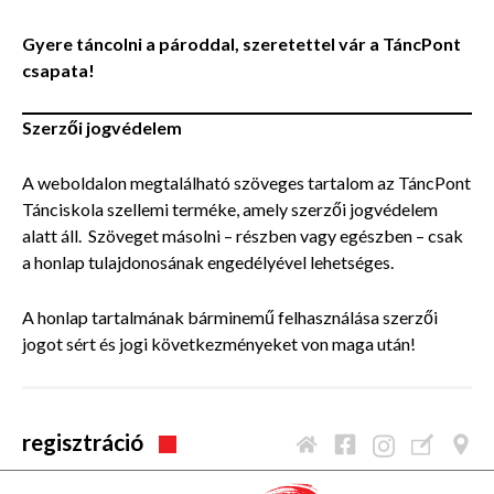
Gyere táncolni a pároddal, szeretettel vár a TáncPont
csapata!
Szerzői jogvédelem
A weboldalon megtalálható szöveges tartalom az TáncPont
Tánciskola szellemi terméke, amely szerzői jogvédelem
alatt áll. Szöveget másolni – részben vagy egészben – csak
a honlap tulajdonosának engedélyével lehetséges.
A honlap tartalmának bárminemű felhasználása szerzői
jogot sért és jogi következményeket von maga után!
regisztráció