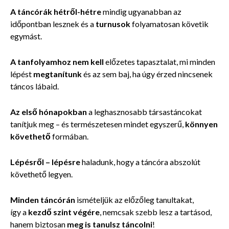
A táncórák hétről-hétre
mindig ugyanabban az
időpontban lesznek és a
turnusok
folyamatosan követik
egymást.
A tanfolyamhoz nem kell
előzetes tapasztalat, mi minden
lépést
megtanítunk
és az sem baj, ha úgy érzed nincsenek
táncos lábaid.
Az első hónapokban
a leghasznosabb társastáncokat
tanítjuk meg – és természetesen mindet egyszerű,
könnyen
követhető
formában.
Lépésről – lépésre
haladunk, hogy a táncóra abszolút
követhető legyen.
Minden táncórán
ismételjük az előzőleg tanultakat,
így a
kezdő szint végére
, nemcsak szebb lesz a tartásod,
hanem
biztosan
meg is tanulsz táncolni
!