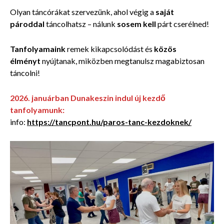
Olyan táncórákat szervezünk, ahol végig a
saját
pároddal
táncolhatsz – nálunk
sosem kell
párt cserélned!
Tanfolyamaink
remek kikapcsolódást és
közös
élményt
nyújtanak, miközben megtanulsz magabiztosan
táncolni!
2026. januárban Dunakeszin indul új kezdő
tanfolyamunk:
info:
https://tancpont.hu/paros-tanc-kezdoknek/