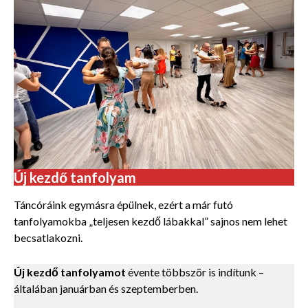
Új kezdő tanfolyam
Táncóráink egymásra épülnek, ezért a már futó
tanfolyamokba „teljesen kezdő lábakkal” sajnos nem lehet
becsatlakozni.
Új kezdő tanfolyamot
évente többször is indítunk –
általában januárban és szeptemberben.