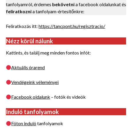
tanfolyamról, érdemes
bekövetni
a facebook oldalunkat és
feliratkozni
a tanfolyam-értesítőnkre:
Feliratkozás itt:
https://tancpont.hu/regisztracio/
Nézz körül nálunk
Kattints, és találj meg minden fontos infót:
Aktuális órarend
Vendégeink véleményei
Facebook oldalunk
– fotók és videók
Induló tanfolyamok
Fóton induló
tanfolyamok