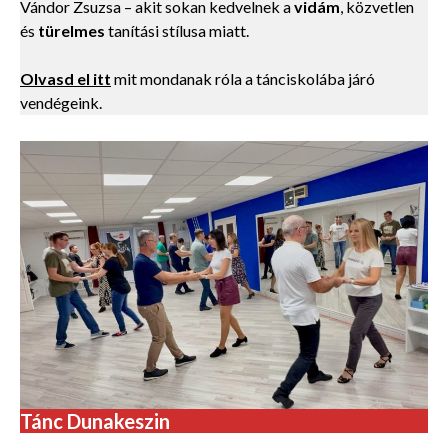
Vándor Zsuzsa – akit sokan kedvelnek a
vidám
, közvetlen
és
türelmes
tanítási stílusa miatt.
Olvasd el itt
mit mondanak róla a tánciskolába járó
vendégeink.
Tánc Dunakeszin