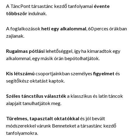
A TáncPont társastánc kezdő tanfolyamai
évente
többször
indulnak.
A foglalkozások
heti egy alkalommal
, 60 perces órákban
zajlanak.
Rugalmas pótlási
l
ehetőséggel, így ha kimaradtok egy
alkalommal, egy másik órán bepótolhatjátok.
Kis létszámú
csoportjainkban személyes
figyelmet
és
segítőkész oktatást kaptok.
Széles táncstílus
választék
a klasszikus és latin táncok
alapjait tanulhatjátok meg.
Türelmes, tapasztalt oktatókkal
és jól bevált
módszerekkel várunk Benneteket a társastánc kezdő
tanfolyamokra.