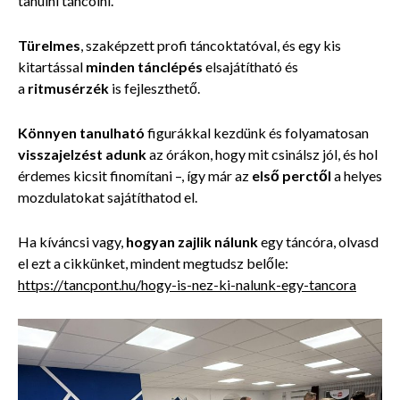
tanulni táncolni.
Türelmes
, szaképzett profi táncoktatóval, és egy kis
kitartással
minden tánclépés
elsajátítható és
a
ritmusérzék
is fejleszthető.
Könnyen tanulható
figurákkal kezdünk és folyamatosan
visszajelzést adunk
az órákon, hogy mit csinálsz jól, és hol
érdemes kicsit finomítani –, így már az
első perctől
a helyes
mozdulatokat sajátíthatod el.
Ha kíváncsi vagy,
hogyan zajlik nálunk
egy táncóra, olvasd
el ezt a cikkünket, mindent megtudsz belőle:
https://tancpont.hu/hogy-is-nez-ki-nalunk-egy-tancora