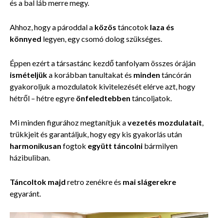
és a bal láb merre megy.
Ahhoz, hogy a pároddal a
közös
táncotok
laza és
könnyed
legyen, egy csomó dolog szükséges.
Éppen ezért a társastánc kezdő tanfolyam összes óráján
ismételjük
a korábban tanultakat és
minden
táncórán
gyakoroljuk a mozdulatok kivitelezését elérve azt, hogy
hétről – hétre egyre
önfeledtebben
táncoljatok.
Mi minden figurához megtanítjuk a
vezetés mozdulatait
,
trükkjeit és garantáljuk, hogy egy kis gyakorlás után
harmonikusan
fogtok
együtt táncolni
bármilyen
házibuliban.
Táncoltok majd
retro zenékre és
mai slágerekre
egyaránt.