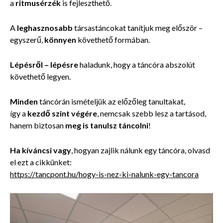
a
ritmusérzék
is fejleszthető.
A
leghasznosabb
társastáncokat tanítjuk meg először –
egyszerű,
könnyen
követhető formában.
Lépésről – lépésre
haladunk, hogy a táncóra abszolút
követhető legyen.
Minden
táncórán ismételjük az előzőleg tanultakat,
így a
kezdő szint végére
, nemcsak szebb lesz a tartásod,
hanem
biztosan
meg is tanulsz táncolni
!
Ha kíváncsi vagy
, hogyan zajlik nálunk egy táncóra, olvasd
el ezt a cikkünket:
https://tancpont.hu/hogy-is-nez-ki-nalunk-egy-tancora