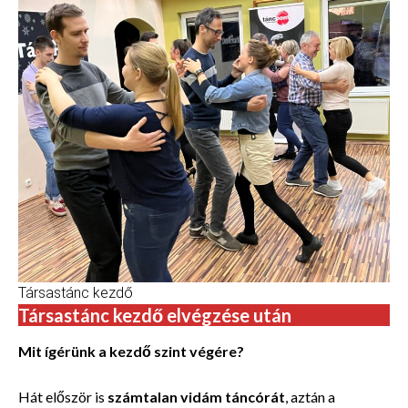
Társastánc kezdő
Társastánc kezdő elvégzése után
Mit ígérünk a kezdő szint végére?
Hát először is
számtalan vidám táncórát
, aztán a