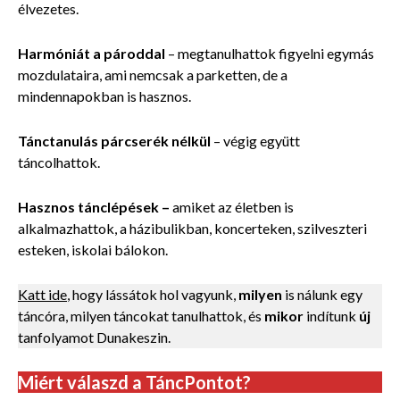
élvezetes.
Harmóniát a pároddal
– megtanulhattok figyelni egymás
mozdulataira, ami nemcsak a parketten, de a
mindennapokban is hasznos.
Tánctanulás párcserék nélkül
–
végig együtt
táncolhattok.
Hasznos tánclépések
–
amiket az életben is
alkalmazhattok, a házibulikban, koncerteken, szilveszteri
esteken, iskolai bálokon.
Katt ide
, hogy lássátok hol vagyunk,
milyen
is nálunk egy
táncóra, milyen táncokat tanulhattok, és
mikor
indítunk
új
tanfolyamot Dunakeszin.
Miért válaszd a TáncPontot?