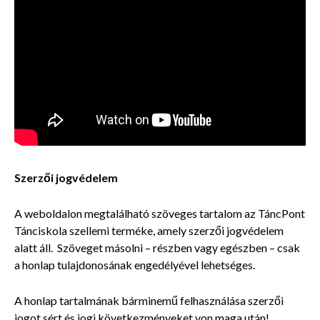
Szerzői jogvédelem
A weboldalon megtalálható szöveges tartalom az TáncPont
Tánciskola szellemi terméke, amely szerzői jogvédelem
alatt áll. Szöveget másolni – részben vagy egészben – csak
a honlap tulajdonosának engedélyével lehetséges.
A honlap tartalmának bárminemű felhasználása szerzői
jogot sért és jogi következményeket von maga után!