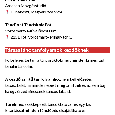
Amazon Mozgásstúdió
Dunakeszi, Magyar utca 59/A
TáncPont Tánciskola Fót
Vörösmarty Művelődési Ház
2151 Fót, Vörösmarty Mihály tér 3.
Társastánc tanfolyamok kezdőknek
Fölösleges tartani a táncóráktól, mert
mindenki
meg tud
tanulni táncolni.
A kezdő szintű tanfolyamhoz
nem kell előzetes
tapasztalat, mi minden lépést
megtanítunk
és az sem baj,
ha úgy érzed nincsenek táncos lábaid.
Türelmes
, szakképzett táncoktatóval, és egy kis
kitartással
minden tánclépés
elsajátítható és