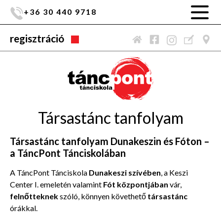
+36 30 440 9718
regisztráció
Társastánc tanfolyam
Társastánc tanfolyam Dunakeszin és Fóton –
a TáncPont Tánciskolában
A TáncPont Tánciskola
Dunakeszi szívében
, a Keszi
Center I. emeletén valamint
Fót központjában
vár,
felnőtteknek
szóló, könnyen követhető
társastánc
órákkal.