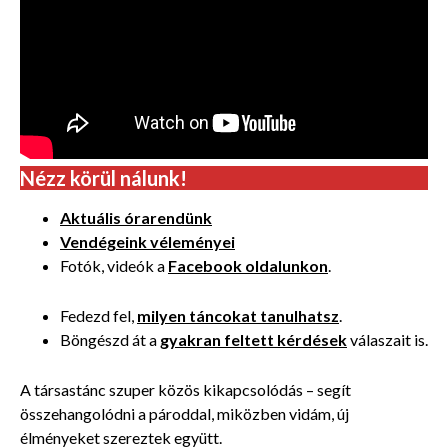
Nézz körül nálunk!
Aktuális órarendünk
Vendégeink véleményei
Fotók, videók a
Facebook oldalunkon
.
Fedezd fel,
milyen táncokat tanulhatsz
.
Böngészd át a
gyakran feltett kérdések
válaszait is.
A társastánc szuper közös kikapcsolódás – segít
összehangolódni a pároddal, miközben vidám, új
élményeket szereztek együtt.