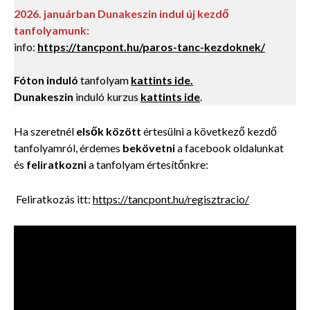
2026. januárban Dunakeszin indul új kezdő
tanfolyamunk:
info:
https://tancpont.hu/paros-tanc-kezdoknek/
Fóton induló
tanfolyam
kattints ide.
Dunakeszin
induló kurzus
kattints ide
.
Ha szeretnél
elsők között
értesülni a következő kezdő
tanfolyamról, érdemes
bekövetni
a facebook oldalunkat
és
feliratkozni
a tanfolyam értesítőnkre:
Feliratkozás itt:
https://tancpont.hu/regisztracio/