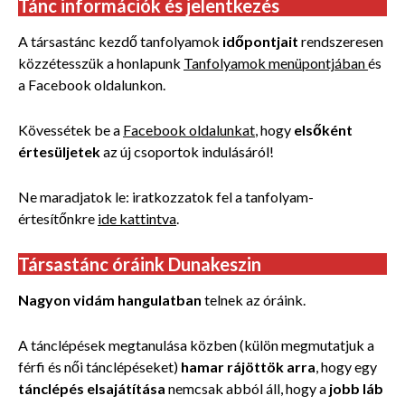
Tánc információk és jelentkezés
A társastánc kezdő tanfolyamok
időpontjait
rendszeresen
közzétesszük a honlapunk
Tanfolyamok menüpontjában
és
a Facebook oldalunkon.
Kövessétek be a
Facebook oldalunkat
, hogy
elsőként
értesüljetek
az új csoportok indulásáról!
Ne maradjatok le: iratkozzatok fel a tanfolyam-
értesítőnkre
ide kattintva
.
Társastánc óráink Dunakeszin
Nagyon vidám hangulatban
telnek az óráink.
A tánclépések megtanulása közben (külön megmutatjuk a
férfi és női tánclépéseket)
hamar rájöttök arra
, hogy egy
tánclépés elsajátítása
nemcsak abból áll, hogy a
jobb láb