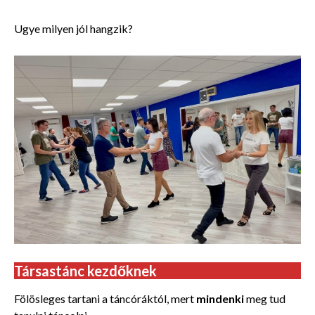
Ugye milyen jól hangzik?
Társastánc kezdőknek
Fölösleges tartani a táncóráktól, mert
mindenki
meg tud