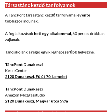
Társastánc kezdő tanfolyamok
A TáncPont társastánc kezdő tanfolyamai
évente
többször
indulnak.
A foglalkozások
heti egy alkalommal
, 60 perces órákban
zajlanak.
Tánciskolánk a régió egyik legnépszerűbb helyszíne.
TáncPont Dunakeszi
Keszi Center
2120 Dunakeszi, Fő út 70. I.emelet
TáncPont Dunakeszi
Amazon Mozgásstúdió
2120 Dunakeszi, Magyar utca 59/a