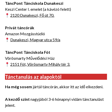
TáncPont Tánciskola Dunakeszi
Keszi Center I. emelet (a kávézó felett)
2120 Dunakeszi, Fő út 70.
Privát táncórák
Amazon Mozgásstúdió
Dunakeszi, Magyar utca 59/a
TáncPont Tánciskola Fót
Vörösmarty Művelődési Ház
2151 Fót, Vörösmarty Mihály tér 3.
Tánctanulás az alapoktól
Ha még sosem
jártál táncórán, akkor itt az idő elkezdeni.
A kezdő szint
nagyjából 3-6 hónapnyi vidám tánctanulást
jelent.