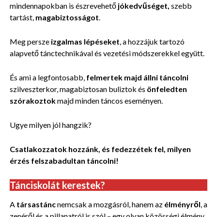
mindennapokban is észrevehető
jókedvűséget,
szebb
tartást,
magabiztosságot
.
Meg persze
izgalmas lépéseket
, a hozzájuk tartozó
alapvető tánctechnikával és vezetési módszerekkel együtt.
És ami a legfontosabb,
felmertek majd állni táncolni
szilveszterkor, magabiztosan buliztok és
önfeledten
szórakoztok
majd minden táncos eseményen.
Ugye milyen jól hangzik?
Csatlakozzatok hozzánk, és fedezzétek fel, milyen
érzés felszabadultan táncolni!
Tánciskolát kerestek?
A
társastánc
nemcsak a mozgásról, hanem az
élményről
, a
zenéről és a pillanatról is szól – egy olyan közösségi élmény,