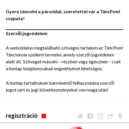
Gyere táncolni a pároddal, szeretettel vár a TáncPont
csapata!
Szerzői jogvédelem
A weboldalon megtalálható szöveges tartalom az TáncPont
Tánciskola szellemi terméke, amely szerzői jogvédelem
alatt áll. Szöveget másolni – részben vagy egészben – csak
a honlap tulajdonosának engedélyével lehetséges.
A honlap tartalmának bárminemű felhasználása szerzői
jogot sért és jogi következményeket von maga után!
regisztráció