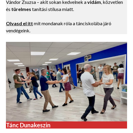
Vándor Zsuzsa – akit sokan kedvelnek a
vidám
, közvetlen
és
türelmes
tanítási stílusa miatt.
Olvasd el itt
mit mondanak róla a tánciskolába járó
vendégeink.
Tánc Dunakeszin