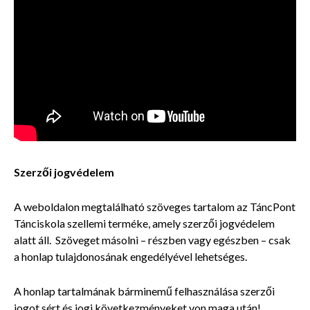
Szerzői jogvédelem
A weboldalon megtalálható szöveges tartalom az TáncPont
Tánciskola szellemi terméke, amely szerzői jogvédelem
alatt áll. Szöveget másolni – részben vagy egészben – csak
a honlap tulajdonosának engedélyével lehetséges.
A honlap tartalmának bárminemű felhasználása szerzői
jogot sért és jogi következményeket von maga után!