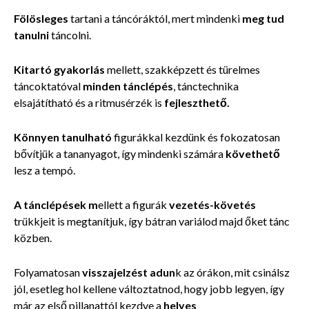
Fölösleges
tartani a
táncóráktól, mert mindenki
meg tud
tanulni
táncolni.
Kitartó gyakorlás
mellett, szakképzett és türelmes
táncoktatóval
minden tánclépés
, tánctechnika
elsajátítható és a ritmusérzék is
fejleszthető.
Könnyen tanulható
figurákkal kezdünk és fokozatosan
bővítjük a tananyagot, így mindenki számára
követhető
lesz a tempó.
A tánclépések m
ellett a figurák
vezetés-követés
trükkjeit is megtanítjuk, így bátran variálod majd őket tánc
közben.
Folyamatosan
visszajelzést adun
k az órákon, mit csinálsz
jól, esetleg hol kellene változtatnod, hogy jobb legyen, így
már az első pillanattól kezdve a
helyes