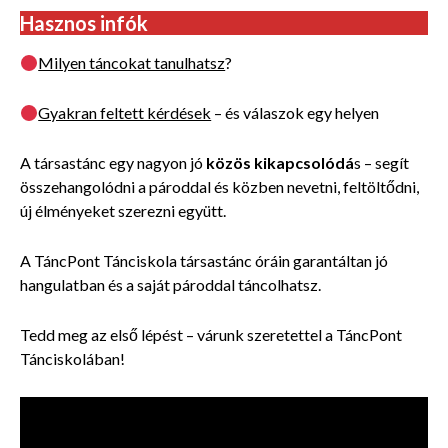
Hasznos infók
Milyen táncokat tanulhatsz
?
Gyakran feltett kérdések
– és válaszok egy helyen
A társastánc egy nagyon jó
közös
kikapcsolódá
s – segít
összehangolódni a pároddal és közben nevetni, feltöltődni,
új élményeket szerezni együtt.
A TáncPont Tánciskola társastánc óráin garantáltan jó
hangulatban és a saját pároddal táncolhatsz.
Tedd meg az első lépést – várunk szeretettel a TáncPont
Tánciskolában!