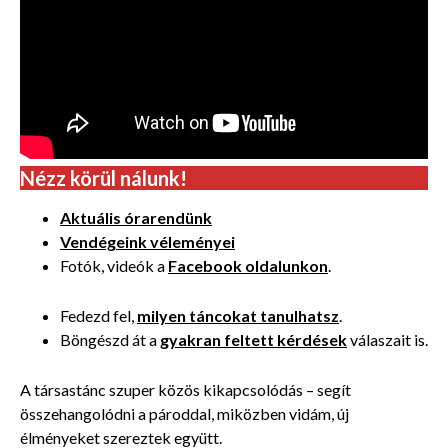
Nézz körül nálunk!
Aktuális órarendünk
Vendégeink véleményei
Fotók, videók a
Facebook oldalunkon
.
Fedezd fel,
milyen táncokat tanulhatsz
.
Böngészd át a
gyakran feltett kérdések
válaszait is.
A társastánc szuper közös kikapcsolódás – segít
összehangolódni a pároddal, miközben vidám, új
élményeket szereztek együtt.