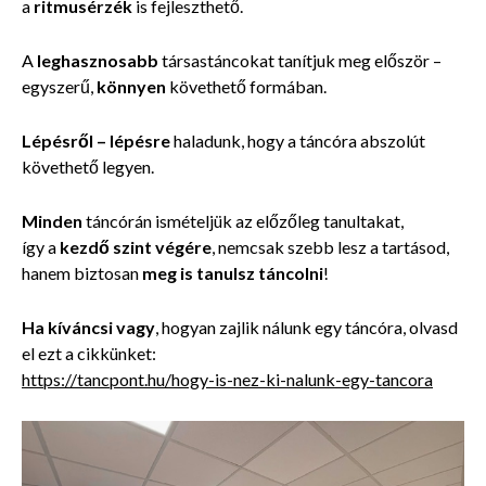
a
ritmusérzék
is fejleszthető.
A
leghasznosabb
társastáncokat tanítjuk meg először –
egyszerű,
könnyen
követhető formában.
Lépésről – lépésre
haladunk, hogy a táncóra abszolút
követhető legyen.
Minden
táncórán ismételjük az előzőleg tanultakat,
így a
kezdő szint végére
, nemcsak szebb lesz a tartásod,
hanem
biztosan
meg is tanulsz táncolni
!
Ha kíváncsi vagy
, hogyan zajlik nálunk egy táncóra, olvasd
el ezt a cikkünket:
https://tancpont.hu/hogy-is-nez-ki-nalunk-egy-tancora