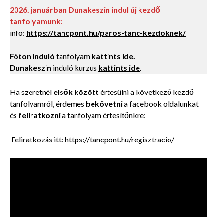
2026. januárban Dunakeszin indul új kezdő
tanfolyamunk:
info:
https://tancpont.hu/paros-tanc-kezdoknek/
Fóton induló
tanfolyam
kattints ide.
Dunakeszin
induló kurzus
kattints ide
.
Ha szeretnél
elsők között
értesülni a következő kezdő
tanfolyamról, érdemes
bekövetni
a facebook oldalunkat
és
feliratkozni
a tanfolyam értesítőnkre:
Feliratkozás itt:
https://tancpont.hu/regisztracio/