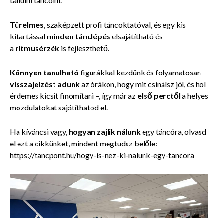
tanulni táncolni.
Türelmes
, szaképzett profi táncoktatóval, és egy kis
kitartással
minden tánclépés
elsajátítható és
a
ritmusérzék
is fejleszthető.
Könnyen tanulható
figurákkal kezdünk és folyamatosan
visszajelzést adunk
az órákon, hogy mit csinálsz jól, és hol
érdemes kicsit finomítani –, így már az
első perctől
a helyes
mozdulatokat sajátíthatod el.
Ha kíváncsi vagy,
hogyan zajlik nálunk
egy táncóra, olvasd
el ezt a cikkünket, mindent megtudsz belőle:
https://tancpont.hu/hogy-is-nez-ki-nalunk-egy-tancora