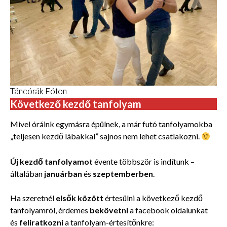
Táncórák Fóton
Következő kezdő tanfolyam
Mivel óráink egymásra épülnek, a már futó tanfolyamokba
„teljesen kezdő lábakkal” sajnos nem lehet csatlakozni.
Új kezdő tanfolyamot
évente többször is indítunk –
általában
januárban
és
szeptemberben
.
Ha szeretnél
elsők között
értesülni a következő kezdő
tanfolyamról, érdemes
bekövetni
a facebook oldalunkat
és
feliratkozni
a tanfolyam-értesítőnkre: