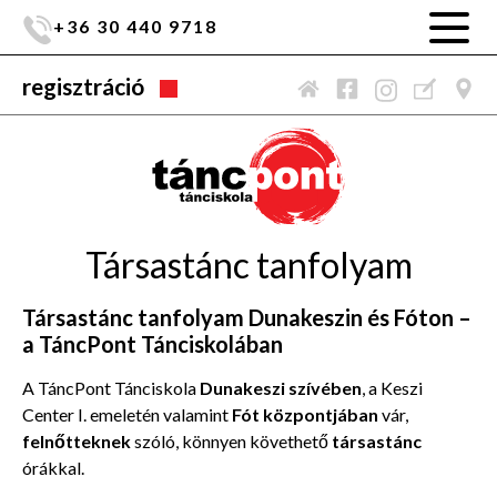
+36 30 440 9718
regisztráció
Társastánc tanfolyam
Társastánc tanfolyam Dunakeszin és Fóton –
a TáncPont Tánciskolában
A TáncPont Tánciskola
Dunakeszi szívében
, a Keszi
Center I. emeletén valamint
Fót központjában
vár,
felnőtteknek
szóló, könnyen követhető
társastánc
órákkal.