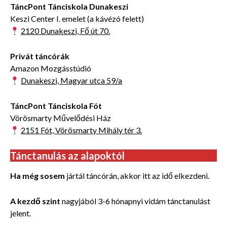
TáncPont Tánciskola Dunakeszi
Keszi Center I. emelet (a kávézó felett)
2120 Dunakeszi, Fő út 70.
Privát táncórák
Amazon Mozgásstúdió
Dunakeszi, Magyar utca 59/a
TáncPont Tánciskola Fót
Vörösmarty Művelődési Ház
2151 Fót, Vörösmarty Mihály tér 3.
Tánctanulás az alapoktól
Ha még sosem
jártál táncórán, akkor itt az idő elkezdeni.
A kezdő szint
nagyjából 3-6 hónapnyi vidám tánctanulást
jelent.