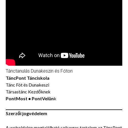
Tánctanulás Dunakeszin és Fóton
TáncPont Tánciskola
Tánc Fót és Dunakeszi
Társastánc Kezdőknek
PontMost • PontVelün
k
Szerzői jogvédelem
A weboldalon megtalálható szöveges tartalom az TáncPont