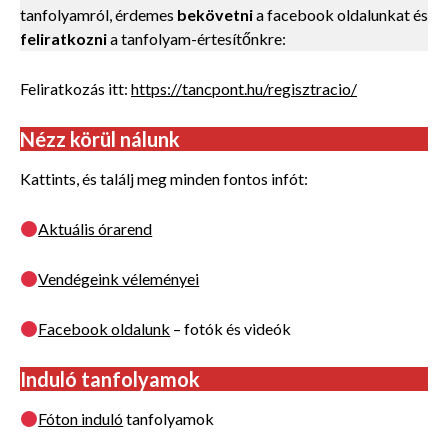
tanfolyamról, érdemes
bekövetni
a facebook oldalunkat és
feliratkozni
a tanfolyam-értesítőnkre:
Feliratkozás itt:
https://tancpont.hu/regisztracio/
Nézz körül nálunk
Kattints, és találj meg minden fontos infót:
Aktuális órarend
Vendégeink véleményei
Facebook oldalunk
– fotók és videók
Induló tanfolyamok
Fóton induló
tanfolyamok