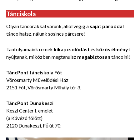
Tánciskola
Olyan táncórákkal várunk, ahol végig a
saját pároddal
táncolhatsz, nálunk sosincs párcsere!
Tanfolyamaink remek
kikapcsolódást
és
közös élményt
nyújtanak, miközben
megtanulsz
magabiztosan
táncolni!
TáncPont tánciskola Fót
Vörösmarty Művelődési Ház
2151 Fót, Vörösmarty Mihály tér 3.
TáncPont Dunakeszi
Keszi Center I. emelet
(a Kávézó fölött)
2120 Dunakeszi, Fő út 70.