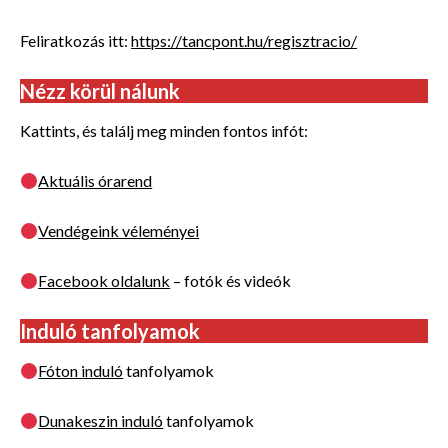
Feliratkozás itt:
https://tancpont.hu/regisztracio/
Nézz körül nálunk
Kattints, és találj meg minden fontos infót:
Aktuális órarend
Vendégeink véleményei
Facebook oldalunk
– fotók és videók
Induló tanfolyamok
Fóton induló
tanfolyamok
Dunakeszin induló
tanfolyamok