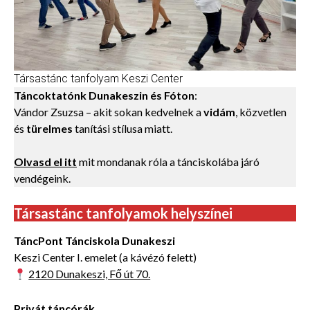
Társastánc tanfolyam Keszi Center
Táncoktatónk Dunakeszin
és Fóton
:
Vándor Zsuzsa – akit sokan kedvelnek a
vidám
, közvetlen
és
türelmes
tanítási stílusa miatt.
Olvasd el itt
mit mondanak róla a tánciskolába járó
vendégeink.
Társastánc tanfolyamok helyszínei
TáncPont Tánciskola Dunakeszi
Keszi Center I. emelet (a kávézó felett)
2120 Dunakeszi, Fő út 70.
Privát táncórák