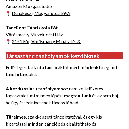
Amazon Mozgásstúdió
Dunakeszi, Magyar utca 59/A
TáncPont Tánciskola Fót
Vörösmarty Művelődési Ház
2151 Fót, Vörösmarty Mihály tér 3.
Társastánc tanfolyamok kezdőknek
Fölösleges tartani a táncóráktól, mert
mindenki
meg tud
tanulni táncolni.
A kezdő szintű tanfolyamhoz
nem kell előzetes
tapasztalat, mi minden lépést
megtanítunk
és az sem baj,
ha úgy érzed nincsenek táncos lábaid.
Türelmes
, szakképzett táncoktatóval, és egy kis
kitartással
minden tánclépés
elsajátítható és