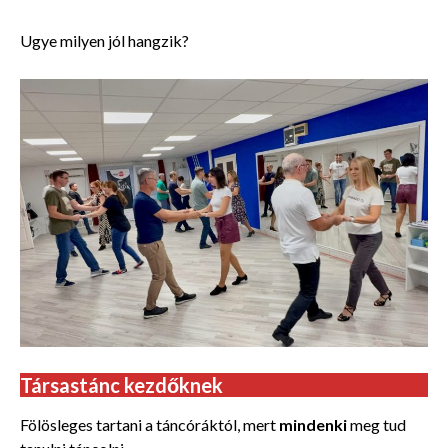
Ugye milyen jól hangzik?
Társastánc kezdőknek
Fölösleges tartani a táncóráktól, mert
mindenki
meg tud