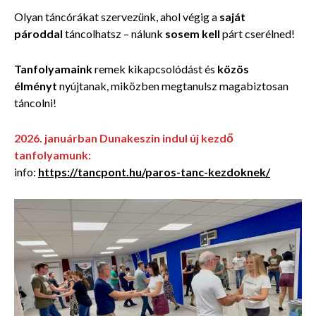
Olyan táncórákat szervezünk, ahol végig a
saját
pároddal
táncolhatsz – nálunk
sosem kell
párt cserélned!
Tanfolyamaink
remek kikapcsolódást és
közös
élményt
nyújtanak, miközben megtanulsz magabiztosan
táncolni!
2026. januárban Dunakeszin indul új kezdő
tanfolyamunk:
info:
https://tancpont.hu/paros-tanc-kezdoknek/