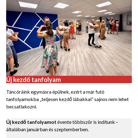
Új kezdő tanfolyam
Táncóráink egymásra épülnek, ezért a már futó
tanfolyamokba „teljesen kezdő lábakkal” sajnos nem lehet
becsatlakozni.
Új kezdő tanfolyamot
évente többször is indítunk –
általában januárban és szeptemberben.