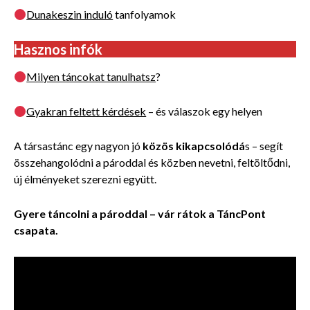
Dunakeszin induló
tanfolyamok
Hasznos infók
Milyen táncokat tanulhatsz
?
Gyakran feltett kérdések
– és válaszok egy helyen
A társastánc egy nagyon jó
közös
kikapcsolódá
s – segít
összehangolódni a pároddal és közben nevetni, feltöltődni,
új élményeket szerezni együtt.
Gyere táncolni a pároddal – vár rátok a TáncPont
csapata.