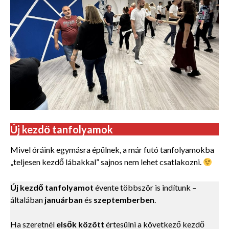
Új kezdő tanfolyamok
Mivel óráink egymásra épülnek, a már futó tanfolyamokba
„teljesen kezdő lábakkal” sajnos nem lehet csatlakozni.
Új kezdő tanfolyamot
évente többször is indítunk –
általában
januárban
és
szeptemberben
.
Ha szeretnél
elsők között
értesülni a következő kezdő