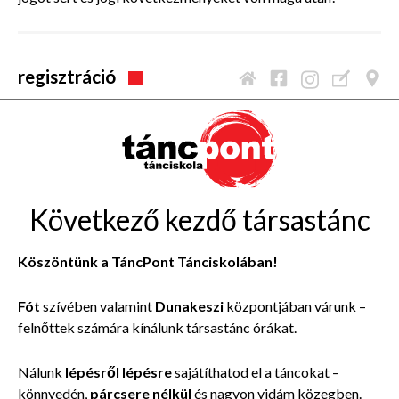
regisztráció
Következő kezdő társastánc
Köszöntünk a TáncPont Tánciskolában!
Fót
szívében valamint
Dunakeszi
központjában várunk –
felnőttek számára kínálunk társastánc órákat.
Nálunk
lépésről lépésre
sajátíthatod el a táncokat –
könnyedén,
párcsere nélkül
és nagyon vidám közegben.