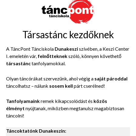
Társastánc kezdőknek
A TáncPont Tánciskola
Dunakeszi
szívében, a Keszi Center
I. emeletén vár,
felnőtteknek
szóló, könnyen követhető
társastánc
tanfolyamokkal.
Olyan táncórákat szervezünk, ahol végig a
saját pároddal
táncolhatsz – nálunk
sosem kell
párt cserélned!
Tanfolyamaink
remek kikapcsolódást és
közös
élményt
nyújtanak, miközben megtanulsz magabiztosan
táncolni!
Táncoktatónk Dunakeszin: