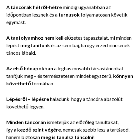
A táncórák hétről-hétre
mindig ugyanabban az
időpontban lesznek és a
turnusok
folyamatosan követik
egymást.
A tanfolyamhoz nem kell
előzetes tapasztalat, mi minden
lépést
megtanítunk
és az sem baj, ha úgy érzed nincsenek
táncos lábaid.
Az első hónapokban
a leghasznosabb társastáncokat
tanítjuk meg – és természetesen mindet egyszerű,
könnyen
követhető
formában.
Lépésről – lépésre
haladunk, hogy a táncóra abszolút
követhető legyen.
Minden táncórán
ismételjük az előzőleg tanultakat,
így a
kezdő szint végére
, nemcsak szebb lesz a tartásod,
hanem
biztosan
meg is tanulsz táncolni
!