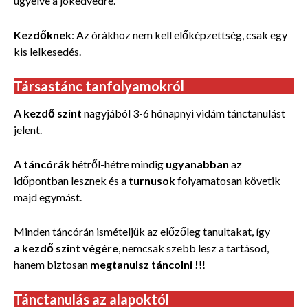
ügyelve a jókedvedre.
Kezdőknek
: Az órákhoz nem kell előképzettség, csak egy
kis lelkesedés.
Társastánc tanfolyamokról
A kezdő szint
nagyjából 3-6 hónapnyi vidám tánctanulást
jelent.
A táncórák
hétről-hétre mindig
ugyanabban
az
időpontban lesznek és a
turnusok
folyamatosan követik
majd egymást.
Minden táncórán ismételjük az előzőleg tanultakat, így
a kezdő szint végére
, nemcsak szebb lesz a tartásod,
hanem biztosan
megtanulsz táncolni !
!!
Tánctanulás az alapoktól