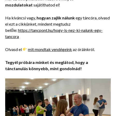
mozdulatokat
sajátíthatod el!
Ha kíváncsi vagy,
hogyan zajlik nálunk
egy táncóra, olvasd
el ezt a cikkünket, mindent megtudsz
belőle:
https://tancpont.hu/hogy-is-nez-ki-nalunk-egy-
tancora
Olvasd el
mit mondtak vendégeink
az óráinkról.
Tegyél próbára minket és meglátod, hogy a
tánctanulás könnyebb, mint gondolnád!