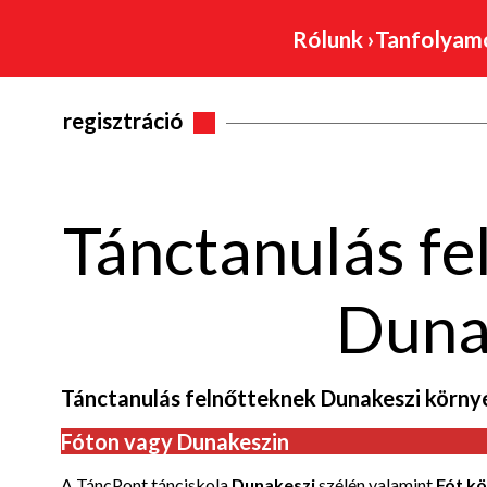
Rólunk
›
Tanfolya
regisztráció
Tánctanulás fe
Duna
Tánctanulás felnőtteknek Dunakeszi körny
Fóton vagy Dunakeszin
A TáncPont tánciskola
Dunakeszi
szélén valamint
Fót
kö