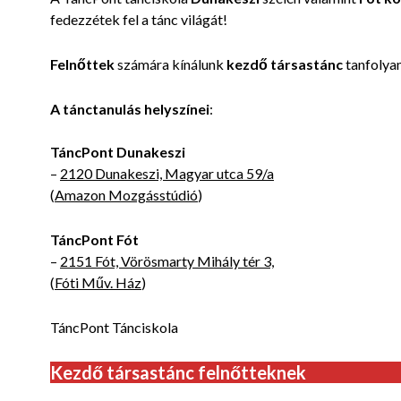
fedezzétek fel a tánc világát!
Felnőttek
számára kínálunk
kezdő társastánc
tanfolya
A tánctanulás
helyszínei
:
TáncPont Dunakeszi
–
2120 Dunakeszi, Magyar utca 59/a
(
Amazon Mozgásstúdió
)
TáncPont Fót
–
2151 Fót, Vörösmarty Mihály tér 3,
(
Fóti Műv. Ház
)
TáncPont Tánciskola
Kezdő társastánc felnőtteknek