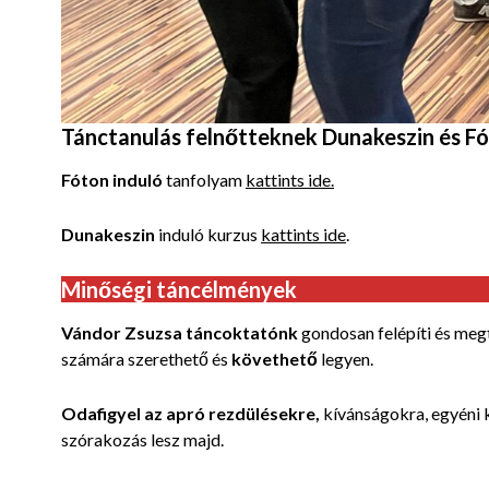
Tánctanulás felnőtteknek Dunakeszin és Fó
Fóton induló
tanfolyam
kattints ide.
Dunakeszin
induló kurzus
kattints ide
.
Minőségi táncélmények
Vándor Zsuzsa táncoktatónk
gondosan felépíti és meg
számára szerethető és
követhető
legyen.
Odafigyel az apró rezdülésekre,
kívánságokra, egyéni k
szórakozás lesz majd.