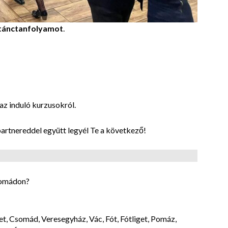
tánctanfolyamot
.
az induló kurzusokról.
partnereddel együtt legyél Te a következő!
somádon?
, Csomád, Veresegyház, Vác, Fót, Fótliget, Pomáz,