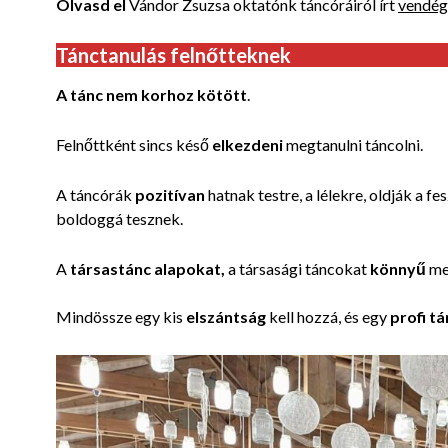
Olvasd el
Vándor Zsuzsa oktatónk táncóráiról írt
vendég
Tánctanulás felnőtteknek
A tánc nem korhoz kötött
.
Felnőttként sincs késő
elkezdeni
megtanulni táncolni.
A táncórák
pozitívan
hatnak testre, a lélekre, oldják a f
boldoggá tesznek.
A
társastánc alapokat,
a társasági táncokat
könnyű
me
Mindössze egy kis
elszántság
kell hozzá, és egy
profi tá