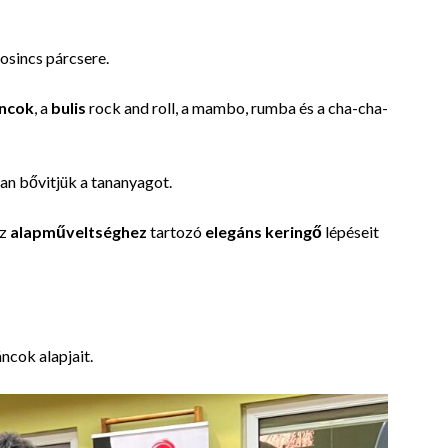
sosincs párcsere.
áncok
,
a
bulis
rock and roll, a mambo
, rumba és a cha-cha-
an bővitjük a tananyagot.
az
alapműveltséghez
tartozó
elegáns
keringő
lépéseit
ncok alapjait.