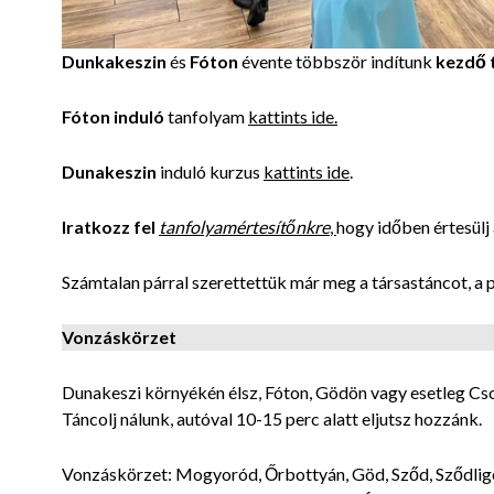
Dunkakeszin
és
Fóton
évente többször indítunk
kezdő 
Fóton induló
tanfolyam
kattints ide.
Dunakeszin
induló kurzus
kattints ide
.
Iratkozz fel
tanfolyamértesítőnkre
,
hogy időben értesülj 
Számtalan párral szerettettük már meg a társastáncot, a 
Vonzáskörzet
Dunakeszi környékén élsz, Fóton, Gödön vagy esetleg C
Táncolj nálunk, autóval 10-15 perc alatt eljutsz hozzánk.
Vonzáskörzet: Mogyoród, Őrbottyán, Göd, Sződ, Sződliget