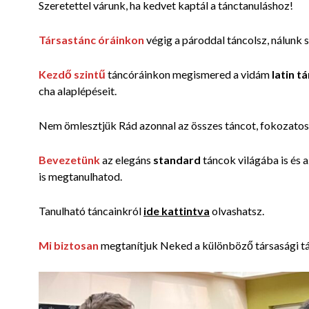
Szeretettel várunk, ha kedvet kaptál a tánctanuláshoz!
Társastánc óráinkon
végig a pároddal táncolsz, nálunk 
Kezdő
szintű
táncóráinkon megismered a vidám
latin t
cha alaplépéseit.
Nem ömlesztjük Rád azonnal az összes táncot, fokozatos
Bevezetünk
az elegáns
standard
táncok világába is és 
is megtanulhatod.
Tanulható táncainkról
ide kattintva
olvashatsz.
Mi biztosan
megtanítjuk Neked
a különböző társasági tá