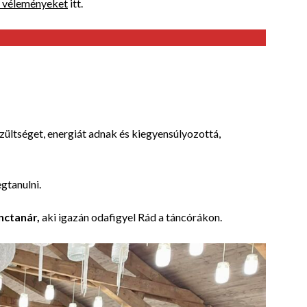
 véleményeket
itt.
eszültséget, energiát adnak és kiegyensúlyozottá,
gtanulni.
nctanár,
aki igazán odafigyel Rád a táncórákon.