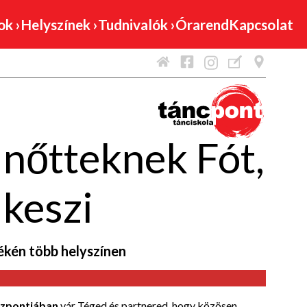
mok
›
Helyszínek
›
Tudnivalók
›
Órarend
Kapcsolat
lnőtteknek Fót,
keszi
ékén több helyszínen
zpontjában
vár Téged és partnered, hogy közösen