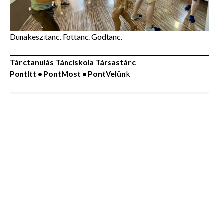
Dunakeszitanc. Fottanc. Godtanc.
Tánctanulás Tánciskola Társastánc
PontItt • PontMost • PontVelün
k