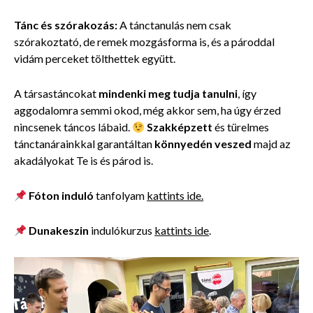
Tánc és szórakozás:
A tánctanulás nem csak
szórakoztató, de remek mozgásforma is, és a pároddal
vidám perceket tölthettek együtt.
A társastáncokat
mindenki meg tudja tanulni
, így
aggodalomra semmi okod, még akkor sem, ha úgy érzed
nincsenek táncos lábaid.
Szakképzett
és türelmes
tánctanárainkkal garantáltan
könnyedén veszed
majd az
akadályokat Te is és párod is.
Fóton induló
tanfolyam
kattints ide.
Dunakeszin
indulókurzus
kattints ide
.