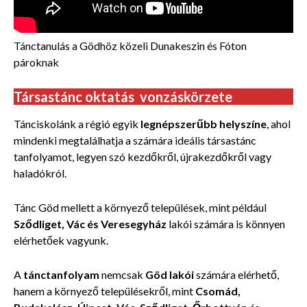
Tánctanulás a Gödhöz közeli Dunakeszin és Fóton
pároknak
Társastánc oktatás vonzáskörzete
Tánciskolánk a régió egyik
legnépszerűbb helyszíne
, ahol
mindenki megtalálhatja a számára ideális társastánc
tanfolyamot, legyen szó kezdőkről, újrakezdőkről vagy
haladókról.
Tánc Göd mellett a környező települések, mint például
Sződliget, Vác és Veresegyház
lakói számára is könnyen
elérhetőek vagyunk.
A
tánctanfolyam
nemcsak
Göd lakói
számára elérhető,
hanem a környező településekről, mint
Csomád,