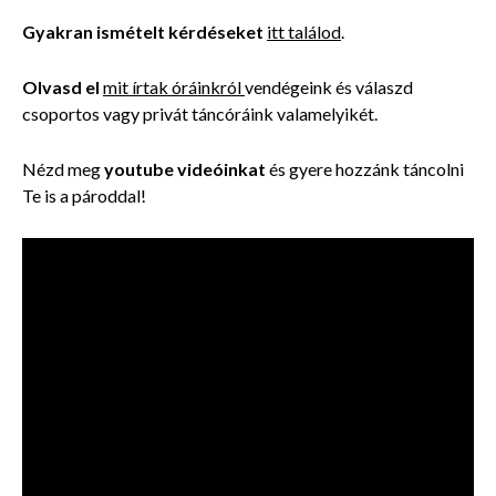
Gyakran ismételt kérdéseket
itt találod
.
Olvasd el
mit írtak óráinkról
vendégeink és válaszd
csoportos vagy privát táncóráink valamelyikét.
Nézd meg
youtube videóinkat
és gyere hozzánk táncolni
Te is a pároddal!