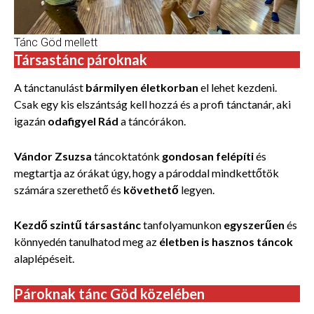
Tánc Göd mellett
Társastánc pároknak
A tánctanulást
bármilyen életkorban
el lehet kezdeni.
Csak egy kis elszántság kell hozzá és a profi tánctanár, aki
igazán
odafigyel Rád
a táncórákon.
Vándor Zsuzsa
táncoktatónk
gondosan felépíti
és
megtartja az órákat úgy, hogy a pároddal mindkettőtök
számára
szerethető és
követhető
legyen.
Kezdő szintű társastánc
tanfolyamunkon
egyszerűen
és
könnyedén tanulhatod meg az
életben is hasznos táncok
alaplépéseit.
Pároknak tánc Göd közelében