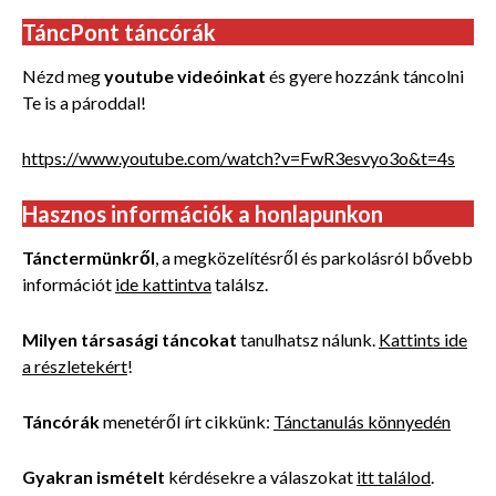
TáncPont táncórák
Nézd meg
youtube videóinkat
és gyere hozzánk táncolni
Te is a pároddal!
https://www.youtube.com/watch?v=FwR3esvyo3o&t=4s
Hasznos információk a honlapunkon
Tánctermünkről
, a megközelítésről és parkolásról bővebb
információt
ide kattintva
találsz.
Milyen társasági táncokat
tanulhatsz nálunk.
Kattints ide
a részletekért
!
Táncórák
menetéről írt cikkünk:
Tánctanulás könnyedén
Gyakran ismételt
kérdésekre a válaszokat
itt találod
.