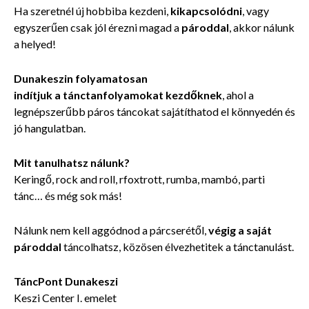
Ha szeretnél új hobbiba kezdeni,
kikapcsolódni
, vagy
egyszerűen csak jól érezni magad a
pároddal
, akkor nálunk
a helyed!
Dunakeszin
folyamatosan
indítjuk a tánctanfolyamokat kezdőknek
, ahol a
legnépszerűbb páros táncokat sajátíthatod el könnyedén és
jó hangulatban.
Mit tanulhatsz nálunk?
Keringő, rock and roll, rfoxtrott, rumba, mambó, parti
tánc… és még sok más!
Nálunk nem kell aggódnod a párcserétől,
végig a saját
pároddal
táncolhatsz, közösen élvezhetitek a tánctanulást.
TáncPont Dunakeszi
Keszi Center I. emelet