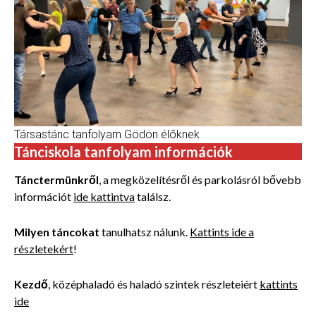
Társastánc tanfolyam Gödön élőknek
Tánciskola tanfolyam információk
Tánctermünkről
, a megközelítésről és parkolásról bővebb
információt
ide kattintva
találsz.
Milyen táncokat
tanulhatsz nálunk.
Kattints ide a
részletekért
!
Kezdő
, középhaladó és haladó szintek részleteiért
kattints
ide