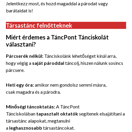
Jelentkezz most, és hozd magaddal a párodat vagy
barátaidat is!
Társastánc felnőtteknek
Miért érdemes a TáncPont Tánciskolát
választani?
Párcserék nélkül:
Tánciskolánk lehetőséget kínál arra,
hogy végig a
saját pároddal
táncolj, hiszen nálunk sosincs
párcsere.
Heti egy óra:
amikor nem gondolsz semmi másra,
csak magadra
és a párodra.
Minőségi táncoktatás:
A TáncPont
Tánciskolában
tapasztalt oktatók
segítenek elsajátítani a
társastánc alapokat, megtanulni
a
leghasznosabb
társastáncokat.