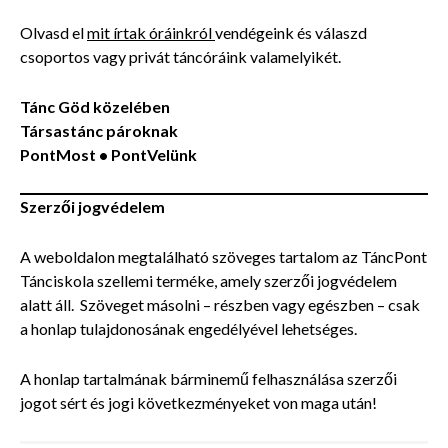
Olvasd el
mit írtak óráinkról
vendégeink és válaszd
csoportos vagy privát táncóráink valamelyikét.
Tánc Göd közelében
Társastánc pároknak
PontMost •
PontVelünk
Szerzői jogvédelem
A weboldalon megtalálható szöveges tartalom az TáncPont
Tánciskola szellemi terméke, amely szerzői jogvédelem
alatt áll. Szöveget másolni – részben vagy egészben – csak
a honlap tulajdonosának engedélyével lehetséges.
A honlap tartalmának bárminemű felhasználása szerzői
jogot sért és jogi következményeket von maga után!