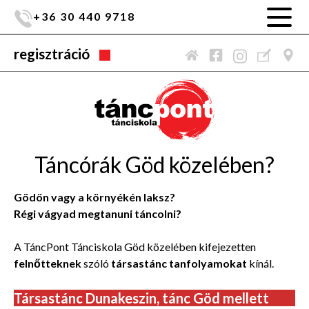
+36 30 440 9718
regisztráció
Táncórák Göd közelében?
Gödön vagy a környékén laksz?
Régi vágyad megtanuni táncolni?
A TáncPont Tánciskola Göd közelében kifejezetten
felnőtteknek
szóló
társastánc tanfolyamokat
kínál.
Társastánc Dunakeszin, tánc Göd mellett