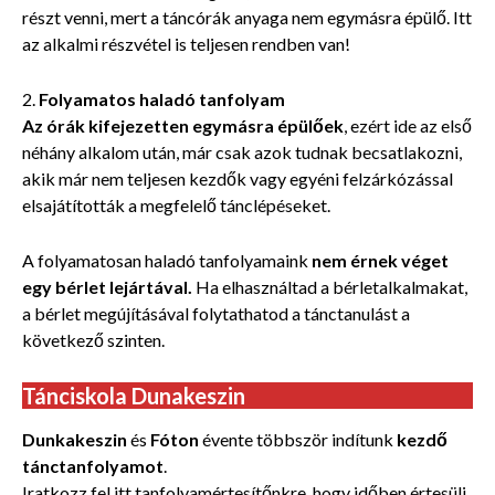
részt venni, mert a táncórák anyaga nem egymásra épülő. Itt
az alkalmi részvétel is teljesen rendben van!
2.
Folyamatos haladó tanfolyam
Az órák kifejezetten egymásra épülőek
, ezért ide az első
néhány alkalom után, már csak azok tudnak becsatlakozni,
akik már nem teljesen kezdők vagy egyéni felzárkózással
elsajátították a megfelelő tánclépéseket.
A folyamatosan haladó tanfolyamaink
nem érnek véget
egy bérlet lejártával.
Ha elhasználtad a bérletalkalmakat,
a bérlet megújításával folytathatod a tánctanulást a
következő szinten.
Tánciskola Dunakeszin
Dunkakeszin
és
Fóton
évente többször indítunk
kezdő
tánctanfolyamot
.
Iratkozz fel itt
tanfolyamértesítőnkre, hogy időben értesülj