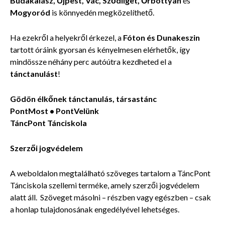
Budakalász, Újpest, Vác, Sződliget, Őrbottyán
és
Mogyoród
is könnyedén megközelíthető.
Ha ezekről a helyekről érkezel, a
Fóton és Dunakeszin
tartott óráink gyorsan és kényelmesen elérhetők, így
mindössze néhány perc autóútra kezdheted el a
tánctanulást
!
Gödön élkőnek tánctanulás, társastánc
PontMost • PontVelünk
TáncPont Tánciskola
Szerzői jogvédelem
A weboldalon megtalálható szöveges tartalom a TáncPont
Tánciskola szellemi terméke, amely szerzői jogvédelem
alatt áll. Szöveget másolni – részben vagy egészben – csak
a honlap tulajdonosának engedélyével lehetséges.