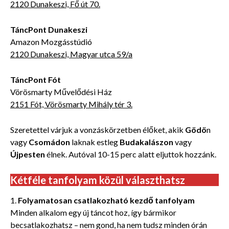
2120 Dunakeszi, Fő út 70.
TáncPont Dunakeszi
Amazon Mozgásstúdió
2120 Dunakeszi, Magyar utca 59/a
TáncPont Fót
Vörösmarty Művelődési Ház
2151 Fót, Vörösmarty Mihály tér 3.
Szeretettel várjuk a vonzáskörzetben élőket, akik
Gödö
n
vagy
Csomádon
laknak estleg
Budakalászon
vagy
Újpesten
élnek. Autóval 10-15 perc alatt eljuttok hozzánk.
Kétféle tanfolyam közül választhatsz
1.
Folyamatosan csatlakozható kezdő tanfolyam
Minden alkalom egy új táncot hoz, így bármikor
becsatlakozhatsz – nem gond, ha nem tudsz minden órán