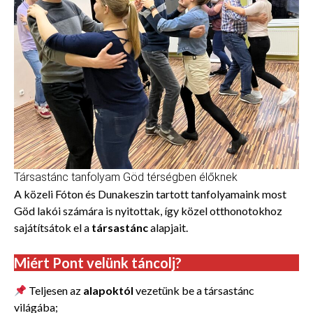
Társastánc tanfolyam Göd térségben élőknek
A közeli Fóton és Dunakeszin tartott tanfolyamaink most
Göd lakói számára is nyitottak, így közel otthonotokhoz
sajátítsátok el a
társastánc
alapjait.
Miért Pont velünk táncolj?
Teljesen az
alapoktól
vezetünk be a társastánc
világába;