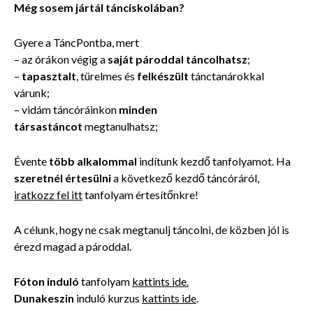
Még sosem jártál tánciskolában?
Gyere a TáncPontba, mert
– az órákon végig a
saját pároddal táncolhatsz
;
–
tapasztalt
, türelmes és
felkészült
tánctanárokkal
várunk;
– vidám táncóráinkon
minden
társastáncot
megtanulhatsz;
Évente
több alkalommal
indítunk kezdő tanfolyamot. Ha
szeretnél értesülni
a következő kezdő táncóráról,
iratkozz fel itt
tanfolyam értesítőnkre!
A célunk, hogy ne csak megtanulj táncolni, de közben jól is
érezd magad a pároddal.
Fóton induló
tanfolyam
kattints ide.
Dunakeszin
induló kurzus
kattints ide
.