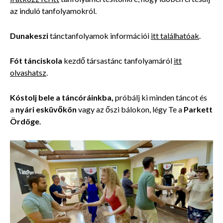
az induló tanfolyamokról.
Dunakeszi
tánctanfolyamok információi
itt találhatóak
.
Fót tánciskola
kezdő társastánc tanfolyamáról
itt
olvashatsz
.
Kóstolj bele a táncóráinkba,
próbálj ki minden táncot és
a
nyári esküvőkön
vagy az őszi bálokon, légy Te a
Parkett
Ördöge
.