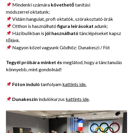
Mindenki számára
követhető
tanítási
módszerrel oktatunk;
Vidám hangulat, profi oktatók, szórakoztató órák
Otthon is használható
figura leírásokat
adunk;
Házibulikban is
jól használható
tánclépéseket
kapsz
tőlünk.
Nagyon közel vagyunk Gödhöz: Dunakeszi / Fót
Tegyél próbára minket és
meglátod, hogy a tánctanulás
könnyebb, mint gondolnád!
Fóton induló
tanfolyam
kattints ide.
Dunakeszin
indulókurzus
kattints ide
.