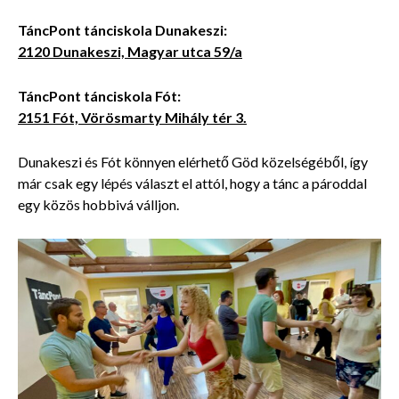
TáncPont tánciskola Dunakeszi:
2120 Dunakeszi, Magyar utca 59/a
TáncPont tánciskola Fót:
2151 Fót, Vörösmarty Mihály tér 3.
Dunakeszi és Fót könnyen elérhető Göd közelségéből, így
már csak egy lépés választ el attól, hogy a tánc a pároddal
egy közös hobbivá válljon.