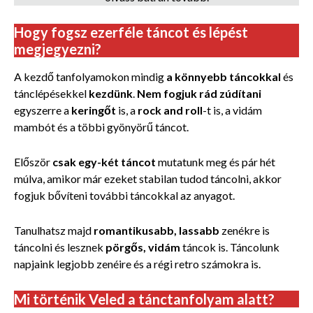
Hogy fogsz ezerféle táncot és lépést
megjegyezni?
A kezdő tanfolyamokon mindig
a könnyebb táncokkal
és
tánclépésekkel
kezdünk
.
Nem fogjuk rád zúdítani
egyszerre a
keringőt
is, a
rock and roll
-t is, a vidám
mambót és a többi gyönyörű táncot.
Először
csak egy-két táncot
mutatunk meg és pár hét
múlva, amikor már ezeket stabilan tudod táncolni, akkor
fogjuk bővíteni további táncokkal az anyagot.
Tanulhatsz majd
romantikusabb, lassabb
zenékre is
táncolni és lesznek
pörgős, vidám
táncok is. Táncolunk
napjaink legjobb zenéire és a régi retro számokra is.
Mi történik Veled a tánctanfolyam alatt?