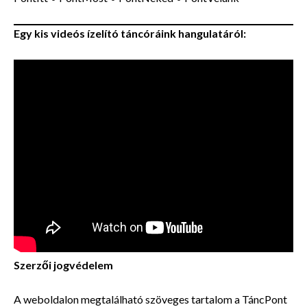
Egy kis videós ízelító táncóráink hangulatáról:
Szerzői jogvédelem
A weboldalon megtalálható szöveges tartalom a TáncPont