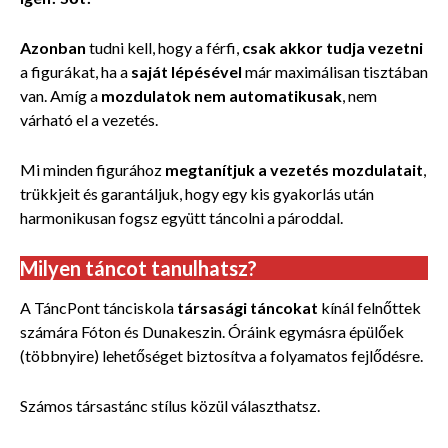
Azonban
tudni kell, hogy a férfi,
csak akkor tudja vezetni
a figurákat, ha a
saját lépésével
már maximálisan tisztában
van. Amíg a
mozdulatok nem automatikusak
, nem
várható el a vezetés.
Mi minden figurához
megtanítjuk a vezetés mozdulatait
,
trükkjeit és garantáljuk, hogy egy kis gyakorlás után
harmonikusan fogsz együtt táncolni a pároddal.
Milyen táncot tanulhatsz?
A TáncPont tánciskola
társasági táncokat
kínál felnőttek
számára Fóton és Dunakeszin. Óráink egymásra épülőek
(többnyire) lehetőséget biztosítva a folyamatos fejlődésre.
Számos
társastánc stílus közül választhatsz.