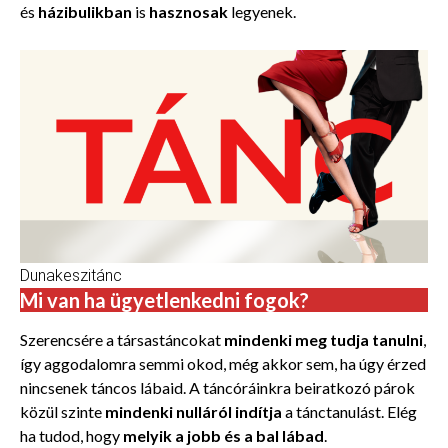
és
házibulikban
is
hasznosak
legyenek.
Dunakeszitánc
Mi van ha ügyetlenkedni fogok?
Szerencsére a társastáncokat
mindenki meg tudja tanulni
,
így aggodalomra semmi okod, még akkor sem, ha úgy érzed
nincsenek táncos lábaid. A táncóráinkra beiratkozó párok
közül szinte
mindenki nulláról indítja
a tánctanulást. Elég
ha tudod, hogy
melyik a jobb és a bal lábad
.