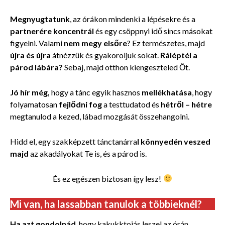
Megnyugtatunk
, az órákon mindenki a lépésekre és a
partnerére koncentrál
és egy csöppnyi idő sincs másokat
figyelni. Valami
nem megy elsőre
? Ez természetes, majd
újra és újra
átnézzük és gyakoroljuk sokat.
Ráléptél a
párod lábára?
Sebaj, majd otthon kiengeszteled Őt.
Jó hír még,
hogy a tánc egyik hasznos
mellékhatása
, hogy
folyamatosan
fejlődni fog
a testtudatod és
hétről – hétre
megtanulod a kezed, lábad mozgását összehangolni.
Hidd el, egy szakképzett tánctanárra
l könnyedén veszed
majd
az akadályokat Te is, és a párod is.
És ez egészen biztosan így lesz!
Mi van, ha lassabban tanulok a többieknél?
Ha azt gondolnád
, hogy kakukktojás leszel az órán,