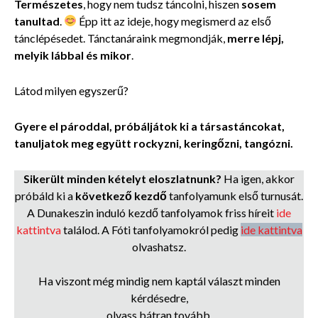
Természetes
, hogy nem tudsz táncolni, hiszen
sosem
tanultad
.
Épp itt az ideje, hogy megismerd az első
tánclépésedet. Tánctanáraink megmondják,
merre lépj,
melyik lábbal és mikor
.
Látod milyen egyszerű?
Gyere el pároddal, próbáljátok ki a társastáncokat,
tanuljatok meg együtt rockyzni, keringőzni, tangózni.
Sikerült minden kételyt eloszlatnunk?
Ha igen, akkor
próbáld ki a
következő kezdő
tanfolyamunk első turnusát.
A Dunakeszin induló kezdő tanfolyamok friss híreit
ide
kattintva
találod. A Fóti tanfolyamokról pedig
ide kattintva
olvashatsz.
Ha viszont még mindig nem kaptál választ minden
kérdésedre,
olvass bátran tovább.