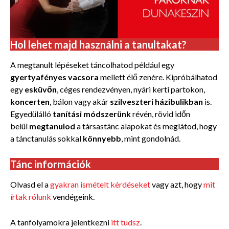
Hol lehet majd használni a tanultakat?
A megtanult lépéseket táncolhatod például egy
gyertyafényes vacsora
mellett élő zenére. Kipróbálhatod
egy
esküvőn
, céges rendezvényen, nyári kerti partokon,
koncerten
, bálon vagy akár
szilveszteri házibulikban
is.
Egyedülálló
tanítási módszerünk
révén, rövid időn
belül
megtanulod
a társastánc alapokat és meglátod, hogy
a tánctanulás
sokkal
könnyebb
, mint gondolnád.
Tánc információk
Olvasd el a
gyakran ismételt kérdéseket
vagy azt, hogy
mit
írtak rólunk
vendégeink.
A tanfolyamokra jelentkezni
itt tudsz
.