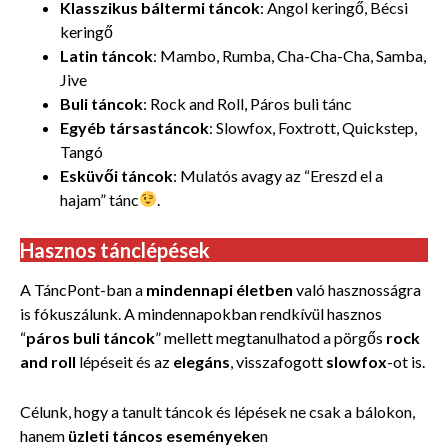
Klasszikus báltermi táncok
: Angol keringő, Bécsi
keringő
Latin táncok
: Mambo, Rumba, Cha-Cha-Cha, Samba,
Jive
Buli táncok
: Rock and Roll, Páros buli tánc
Egyéb társastáncok
: Slowfox, Foxtrott, Quickstep,
Tangó
Esküvői táncok
: Mulatós avagy az “Ereszd el a
hajam” tánc
.
Hasznos tánclépések
A TáncPont-ban a
mindennapi életben
való hasznosságra
is fókuszálunk. A mindennapokban rendkívül hasznos
“
páros buli táncok
” mellett megtanulhatod a pörgős
rock
and roll
lépéseit és az
elegáns
, visszafogott
slowfox
-ot is.
Célunk, hogy a tanult táncok és lépések ne csak a bálokon,
hanem
üzleti táncos eseményeke
n