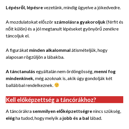
Lépésről, lépésre
vezetünk, mindig ügyelve a jókedvedre.
A mozdulatokat először
számolásra gyakoroljuk
(férfit és
nőit külön) és a jól megtanult lépéseket gyönyörű zenékre
táncoljuk el.
A figurákat
minden alkalommal
átismételjük, hogy
alaposan rögzüljön a lábakba.
A tánctanulás
egyáltalán nem ördöngösség,
menni fog
mindenkinek,
még azoknak is, akik úgy gondolják két
ballábbal rendelkeznek.
Kell előképzettség a táncórákhoz?
A táncórákra
semmilyen előképzettségre
nincs szükség,
elég
ha tudod, hogy melyik a
jobb és a bal
lábad.