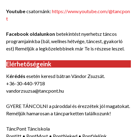
Youtube
csatornánk:
https://www.youtube.com/@tancpon
t
Facebook oldalunkon
betekintést nyerhetsz táncos
programjainkba (bál, wellnes hétvége, táncest, gyakorló
est) Reméljük a legközelebbinek már Te is részese leszel.
Elérhetőségeink
K
érédés
esetén keresd bátran Vándor Zsuzsát.
+36-30-440-9718
vandorzsuzsa@tancpont.hu
GYERE TÁNCOLNI a pároddal és érezzétek jól magatokat.
Reméljük hamarosan a táncparketten találkozunk!
TáncPont Tánciskola
PontItt • PontMost • PontNeked • PontVelünk