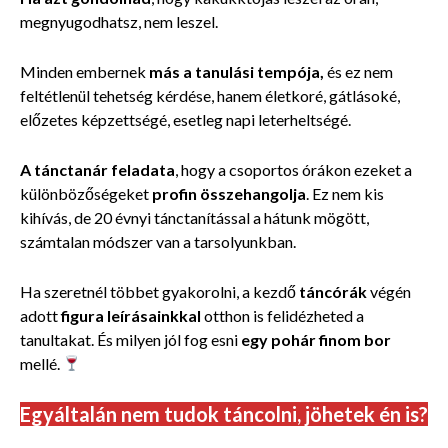
megnyugodhatsz, nem leszel.
Minden embernek
más a tanulási tempója,
és ez nem
feltétlenül tehetség kérdése, hanem életkoré, gátlásoké,
előzetes képzettségé, esetleg napi leterheltségé.
A tánctanár feladata
, hogy a csoportos órákon ezeket a
különbözőségeket
profin összehangolja
. Ez nem kis
kihívás, de 20 évnyi tánctanítással a hátunk mögött,
számtalan módszer van a tarsolyunkban.
Ha szeretnél többet gyakorolni, a kezdő
táncórák
végén
adott
figura leírásainkkal
otthon is felidézheted a
tanultakat. És milyen jól fog esni
egy pohár finom bor
mellé.
Egyáltalán nem tudok táncolni, jöhetek én is?