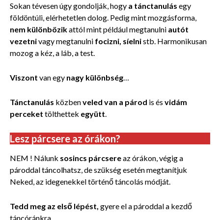
Sokan tévesen úgy gondolják, hogy
a tánctanulás
egy
földöntúli, elérhetetlen dolog. Pedig mint mozgásforma,
nem különbözik
attól mint például megtanulni
autót
vezetni
vagy megtanulni
focizni, síelni
stb. Harmonikusan
mozog a kéz, a láb, a test.
Viszont
van egy
nagy különbség
…
Tánctanulás
közben
veled van a párod
is és
vidám
perceket
tölthettek
együtt
.
Lesz párcsere az órákon?
NEM ! Nálunk
sosincs párcsere
az órákon, végig a
pároddal táncolhatsz, de szükség esetén megtanítjuk
Neked, az idegenekkel történő táncolás módját.
Tedd meg az első lépést,
gyere el a pároddal a kezdő
táncóránkra.