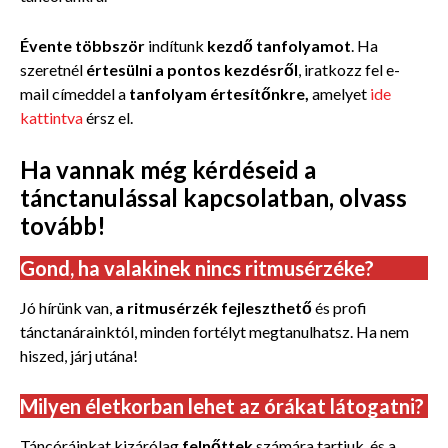
Évente többször
indítunk
kezdő tanfolyamot
. Ha
szeretnél
értesülni a pontos kezdésről
, iratkozz fel e-
mail címeddel a
tanfolyam értesítőnkre,
amelyet
ide
kattintva
érsz el.
Ha vannak még
kérdéseid a
tánctanulással
kapcsolatban, olvass
tovább!
Gond, ha valakinek nincs ritmusérzéke?
Jó hírünk van,
a ritmusérzék fejleszthető
és profi
tánctanárainktól, minden fortélyt megtanulhatsz. Ha nem
hiszed, járj utána!
Milyen életkorban lehet az órákat látogatni?
Táncóráinkat kizárólag
felnőttek
számára tartjuk, és a