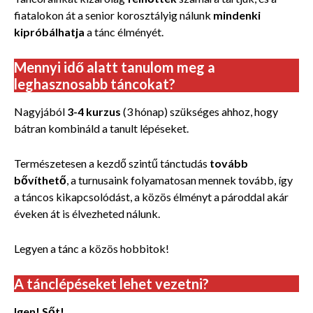
fiatalokon át a senior korosztályig nálunk
mindenki
kipróbálhatja
a tánc élményét.
Mennyi idő alatt tanulom meg a
leghasznosabb táncokat?
Nagyjából
3-4 kurzus
(3 hónap) szükséges ahhoz, hogy
bátran kombináld a tanult lépéseket.
Természetesen a kezdő szintű tánctudás
tovább
bővíthető
, a turnusaink folyamatosan mennek tovább, így
a táncos kikapcsolódást, a közös élményt a pároddal akár
éveken át is élvezheted nálunk.
Legyen a tánc a közös hobbitok!
A tánclépéseket lehet vezetni?
Igen! Sőt!