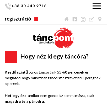
+36 30 440 9718
regisztráció
Hogy néz ki egy táncóra?
Kezdő szintű
páros táncóráink
55-60 percesek
és
meglátod, hogy miközben táncolsz észrevétlenül peregnek
a percek.
Heti egy óra
, amikor nem gondolsz semmi másra, csak
magadra és a párodra
.