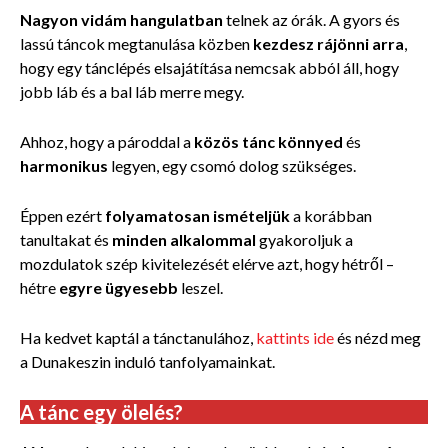
Nagyon vidám hangulatban
telnek az órák. A gyors és
lassú táncok megtanulása közben
kezdesz rájönni arra
,
hogy egy tánclépés elsajátítása nemcsak abból áll, hogy
jobb láb és a bal láb merre megy.
Ahhoz, hogy a pároddal a
közös tánc könnyed
és
harmonikus
legyen, egy csomó dolog szükséges.
Éppen ezért
folyamatosan ismételjük
a korábban
tanultakat és
minden alkalommal
gyakoroljuk a
mozdulatok szép kivitelezését elérve azt, hogy hétről –
hétre
egyre ügyesebb
leszel.
Ha kedvet kaptál a tánctanulához,
kattints ide
és nézd meg
a Dunakeszin induló tanfolyamainkat.
A tánc egy ölelés?