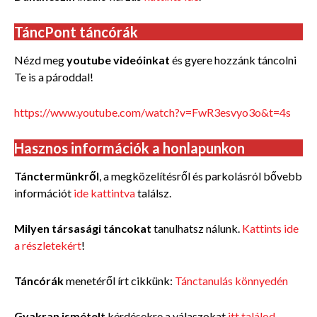
TáncPont táncórák
Nézd meg
youtube videóinkat
és gyere hozzánk táncolni
Te is a pároddal!
https://www.youtube.com/watch?v=FwR3esvyo3o&t=4s
Hasznos információk a honlapunkon
Tánctermünkről
, a megközelítésről és parkolásról bővebb
információt
ide kattintva
találsz.
Milyen társasági táncokat
tanulhatsz nálunk.
Kattints ide
a részletekért
!
Táncórák
menetéről írt cikkünk:
Tánctanulás könnyedén
Gyakran ismételt
kérdésekre a válaszokat
itt találod
.