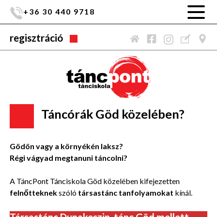
+36 30 440 9718
regisztráció
Táncórák Göd közelében?
Gödön vagy a környékén laksz?
Régi vágyad megtanuni táncolni?
A TáncPont Tánciskola Göd közelében kifejezetten
felnőtteknek
szóló
társastánc tanfolyamokat
kínál.
Társastánc Dunakeszin, tánc Göd mellett