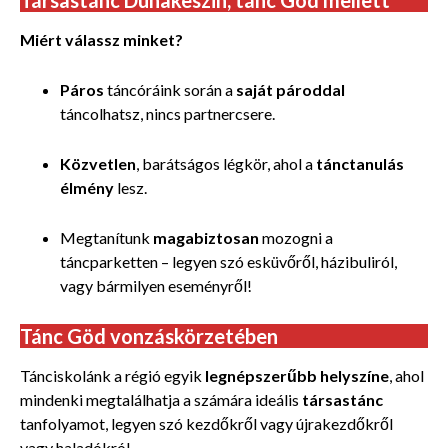
Miért válassz minket?
Páros
táncóráink során a
saját pároddal
táncolhatsz, nincs partnercsere.
Közvetlen
, barátságos légkör, ahol a
tánctanulás
élmény
lesz.
Megtanítunk
magabiztosan
mozogni a
táncparketten – legyen szó esküvőről, házibuliról,
vagy bármilyen eseményről!
Tánc Göd vonzáskörzetében
Tánciskolánk a régió egyik
legnépszerűbb helyszíne
, ahol
mindenki megtalálhatja a számára ideális
társastánc
tanfolyamot, legyen szó kezdőkről vagy újrakezdőkről
vagy haladókról.