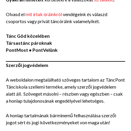
Olvasd el
mit írtak óráinkról
vendégeink és válaszd
csoportos vagy privát táncóráink valamelyikét.
Tánc Göd közelében
Társastánc pároknak
PontMost •
PontVelünk
Szerzői jogvédelem
A weboldalon megtalálható szöveges tartalom az TáncPont
Tánciskola szellemi terméke, amely szerzői jogvédelem
alatt áll. Szöveget másolni – részben vagy egészben – csak
a honlap tulajdonosának engedélyével lehetséges.
A honlap tartalmának bárminemű felhasználása szerzői
jogot sért és jogi következményeket von maga után!