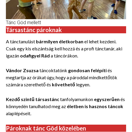
Tánc Göd mellett
Társastánc pároknak
A tánctanulást
bármilyen életkorban
el lehet kezdeni.
Csak egy kis elszántság kell hozzá és a profi tánctanár, aki
igazán
odafigyel Rád
a táncórákon.
Vándor Zsuzsa
táncoktatónk
gondosan felépíti
és
megtartja az órákat úgy, hogy a pároddal mindkettőtök
számára
szerethető és
követhető
legyen.
Kezdő szintű társastánc
tanfolyamunkon
egyszerűen
és
könnyedén tanulhatod meg az
életben is hasznos táncok
alaplépéseit.
Pároknak tánc Göd közelében