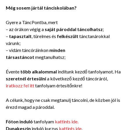
Még sosem jártál tánciskolában?
Gyere a TáncPontba, mert
– az órákon végig a
saját pároddal táncolhatsz
;
–
tapasztalt
, türelmes és
felkészült
tánctanárokkal
várunk;
– vidám táncóráinkon
minden
társastáncot
megtanulhatsz;
Évente
több alkalommal
indítunk kezdő tanfolyamot. Ha
szeretnél értesülni
a következő kezdő táncóráról,
iratkozz fel itt
tanfolyam értesítőnkre!
A célunk, hogy ne csak megtanulj táncolni, de közben jól is
érezd magad a pároddal.
Fóton induló
tanfolyam
kattints ide.
Dunakeszin
induló kurzus
kattints ide
.