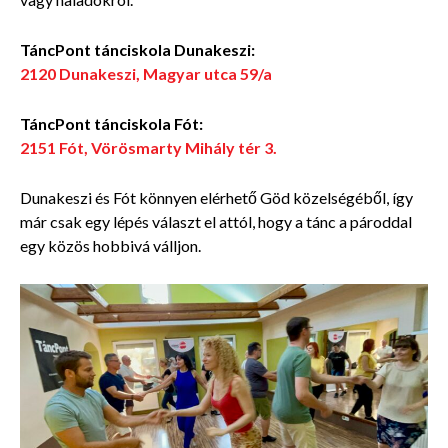
TáncPont tánciskola Dunakeszi:
2120 Dunakeszi, Magyar utca 59/a
TáncPont tánciskola Fót:
2151 Fót, Vörösmarty Mihály tér 3.
Dunakeszi és Fót könnyen elérhető Göd közelségéből, így
már csak egy lépés választ el attól, hogy a tánc a pároddal
egy közös hobbivá válljon.