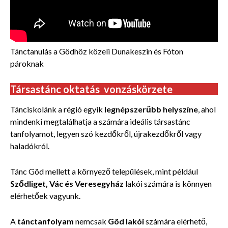
Tánctanulás a Gödhöz közeli Dunakeszin és Fóton
pároknak
Társastánc oktatás vonzáskörzete
Tánciskolánk a régió egyik
legnépszerűbb helyszíne
, ahol
mindenki megtalálhatja a számára ideális társastánc
tanfolyamot, legyen szó kezdőkről, újrakezdőkről vagy
haladókról.
Tánc Göd mellett a környező települések, mint például
Sződliget, Vác és Veresegyház
lakói számára is könnyen
elérhetőek vagyunk.
A
tánctanfolyam
nemcsak
Göd lakói
számára elérhető,