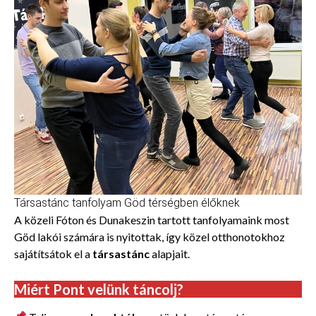
Társastánc tanfolyam Göd térségben élőknek
A közeli Fóton és Dunakeszin tartott tanfolyamaink most
Göd lakói számára is nyitottak, így közel otthonotokhoz
sajátítsátok el a
társastánc
alapjait.
Miért Pont velünk táncolj?