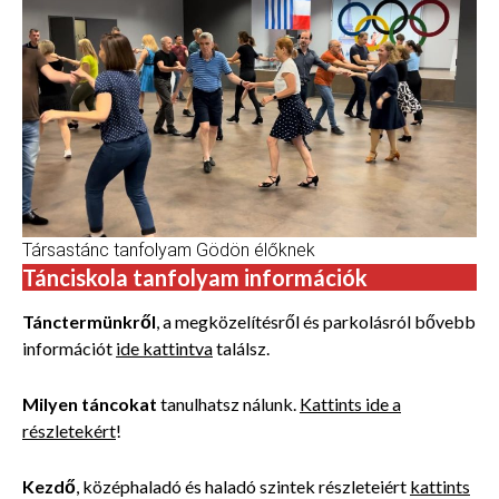
Társastánc tanfolyam Gödön élőknek
Tánciskola tanfolyam információk
Tánctermünkről
, a megközelítésről és parkolásról bővebb
információt
ide kattintva
találsz.
Milyen táncokat
tanulhatsz nálunk.
Kattints ide a
részletekért
!
Kezdő
, középhaladó és haladó szintek részleteiért
kattints