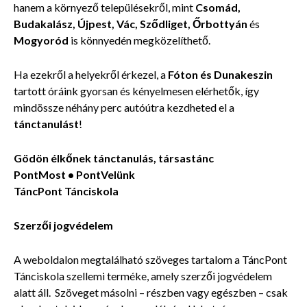
hanem a környező településekről, mint
Csomád,
Budakalász, Újpest, Vác, Sződliget, Őrbottyán
és
Mogyoród
is könnyedén megközelíthető.
Ha ezekről a helyekről érkezel, a
Fóton és Dunakeszin
tartott óráink gyorsan és kényelmesen elérhetők, így
mindössze néhány perc autóútra kezdheted el a
tánctanulást
!
Gödön élkőnek tánctanulás, társastánc
PontMost • PontVelünk
TáncPont Tánciskola
Szerzői jogvédelem
A weboldalon megtalálható szöveges tartalom a TáncPont
Tánciskola szellemi terméke, amely szerzői jogvédelem
alatt áll. Szöveget másolni – részben vagy egészben – csak