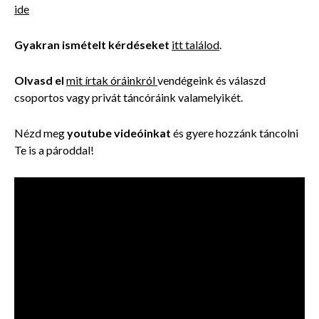
ide
Gyakran ismételt kérdéseket
itt találod
.
Olvasd el
mit írtak óráinkról
vendégeink és válaszd
csoportos vagy privát táncóráink valamelyikét.
Nézd meg
youtube videóinkat
és gyere hozzánk táncolni
Te is a pároddal!