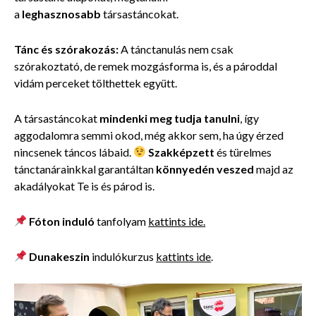
a
leghasznosabb
társastáncokat.
Tánc és szórakozás:
A tánctanulás nem csak
szórakoztató, de remek mozgásforma is, és a pároddal
vidám perceket tölthettek együtt.
A társastáncokat
mindenki meg tudja tanulni
, így
aggodalomra semmi okod, még akkor sem, ha úgy érzed
nincsenek táncos lábaid.
Szakképzett
és türelmes
tánctanárainkkal garantáltan
könnyedén veszed
majd az
akadályokat Te is és párod is.
Fóton induló
tanfolyam
kattints ide.
Dunakeszin
indulókurzus
kattints ide
.