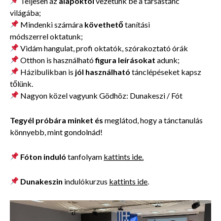
Teljesen az
alapoktól
vezetünk be a társastánc
világába;
Mindenki számára
követhető
tanítási
módszerrel oktatunk;
Vidám hangulat, profi oktatók, szórakoztató órák
Otthon is használható
figura leírásokat
adunk;
Házibulikban is
jól használható
tánclépéseket
kapsz
tőlünk.
Nagyon közel vagyunk Gödhöz: Dunakeszi / Fót
Tegyél próbára minket és
meglátod, hogy a tánctanulás
könnyebb, mint gondolnád!
Fóton induló
tanfolyam
kattints ide.
Dunakeszin
indulókurzus
kattints ide
.