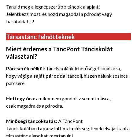
Tanuld meg a legnépszerűbb táncok alapjait!
Jelentkezz most, és hozd magaddal a párodat vagy
barátaidat is!
Társastánc felnőtteknek
Miért érdemes a TáncPont Tánciskolát
választani?
Párcserék nélkül:
Tánciskolánk lehetőséget kínál arra,
hogy végig a
saját pároddal
táncolj, hiszen nálunk sosincs
párcsere.
Heti egy óra:
amikor nem gondolsz semmi másra,
csak magadra
és a párodra.
Minőségi táncoktatás:
A TáncPont
Tánciskolában
tapasztalt oktatók
segítenek elsajátítani a
társastánc alapokat, megtanulni