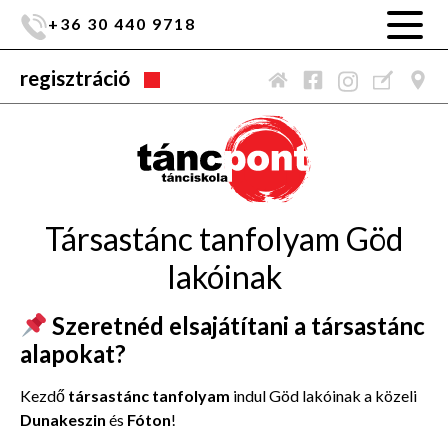
+36 30 440 9718
regisztráció
Társastánc tanfolyam Göd
lakóinak
Szeretnéd elsajátítani a társastánc
alapokat?
Kezdő
társastánc tanfolyam
indul Göd lakóinak a közeli
Dunakeszin
és
Fóton
!