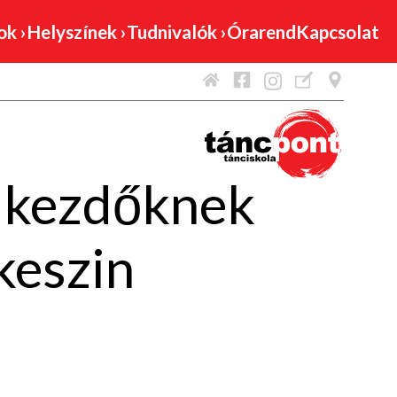
mok
›
Helyszínek
›
Tudnivalók
›
Órarend
Kapcsolat
 kezdőknek
eszin