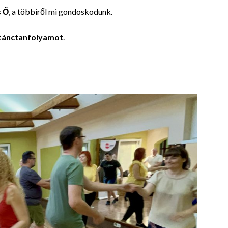
s Ő
, a többiről mi gondoskodunk.
tánctanfolyamot
.