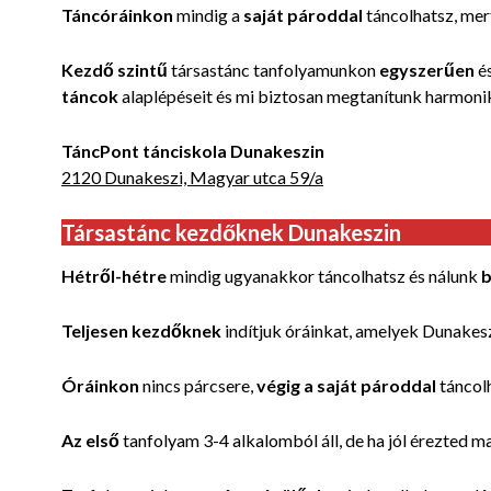
Táncóráinkon
mindig a
saját pároddal
táncolhatsz, mer
Kezdő szintű
társastánc tanfolyamunkon
egyszerűen
é
táncok
alaplépéseit és mi biztosan megtanítunk harmonik
TáncPont tánciskola Dunakeszin
2120 Dunakeszi, Magyar utca 59/a
Társastánc kezdőknek Dunakeszin
Hétről-hétre
mindig
ugyanakkor
táncolhatsz és nálunk
b
Teljesen kezdőknek
indítjuk
óráinkat, amelyek
Dunakes
Óráinkon
nincs párcsere,
végig a saját pároddal
táncol
Az első
tanfolyam
3-4 alkalomból áll, d
e ha jól érezted ma