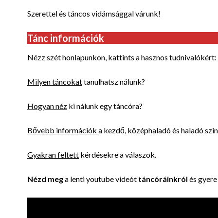
Szerettel
és táncos vidámsággal várunk!
Tánc információk
Nézz szét honlapunkon, kattints a hasznos tudnivalókért:
Milyen táncokat
tanulhatsz nálunk?
Hogyan néz
ki nálunk egy táncóra?
Bővebb információk
a kezdő, középhaladó és haladó szin
Gyakran feltett
kérdésekre a válaszok.
Nézd meg
a lenti youtube
videót
táncóráinkról
és gyere 