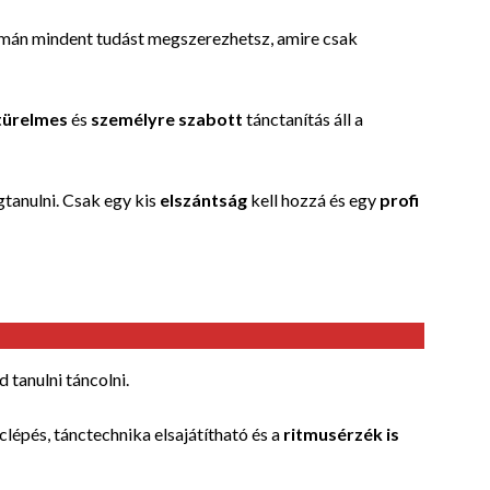
amán
mindent tudást megszerezhetsz, amire csak
türelmes
és
személyre szabott
tánctanítás áll a
tanulni. Csak egy kis
elszántság
kell hozzá és egy
profi
 tanulni táncolni.
clépés, tánctechnika elsajátítható és a
ritmusérzék is