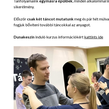
Tanfolyamaink
e
gymásra épülőek
, minden
alkalommal
i
sikerélmény.
Először
csak két táncot mutatunk
meg és pár hét múlva
fogjuk bővíteni további táncokkal az anyagot.
Dunakeszin
induló kurzus információkért
kattints ide