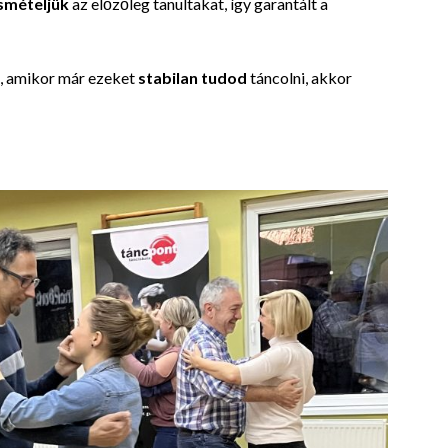
smételjük
az előzőleg tanultakat, így
garantált a
, amikor már ezeket
stabilan tudod
táncolni, akkor