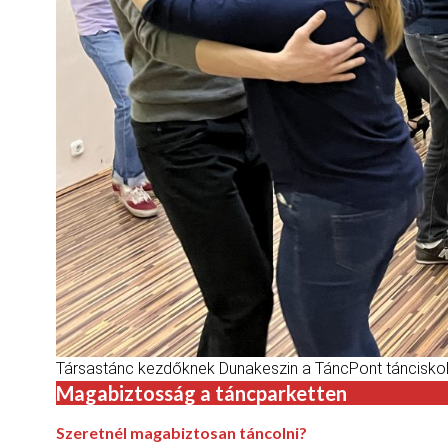
Társastánc kezdőknek Dunakeszin a TáncPont táncisko
Magabiztosság a táncparketten
Szeretnél magabiztosan táncolni?