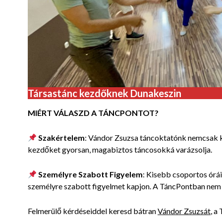
Társastánc kezdőknek Dunakeszin
MIÉRT VÁLASZD A TÁNCPONTOT?
Szakértelem
: Vándor Zsuzsa táncoktatónk nemcsak k
kezdőket gyorsan, magabiztos táncosokká varázsolja.
Személyre Szabott Figyelem
: Kisebb csoportos órái
személyre szabott figyelmet kapjon. A TáncPontban nem cs
Felmerülő kérdéseiddel keresd bátran
Vándor Zsuzsát
, a