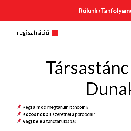
Rólunk
›
Tanfolya
regisztráció
Társastánc
Dunak
Régi álmod
megtanulni táncolni?
Közös hobbit
szeretnél a pároddal?
Vágj bele
a tánctanulásba
!