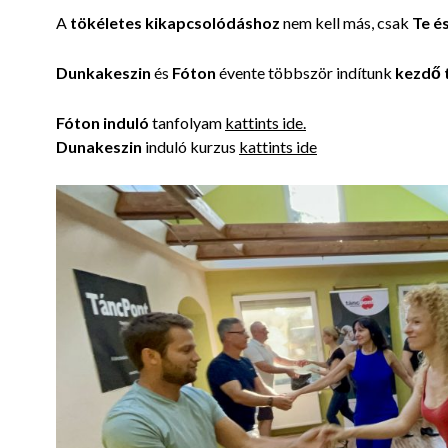
A
tökéletes kikapcsolódáshoz
nem kell más, csak
Te é
Dunkakeszin
és
Fóton
évente többször indítunk
kezdő 
Fóton induló
tanfolyam
kattints ide.
Dunakeszin
induló kurzus
kattints ide