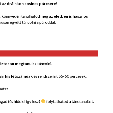
t az
óráinkon sosincs párcsere
!
s könnyedén tanulhatod meg az
életben is hasznos
usan együtt táncolni a pároddal.
iztosan megtanulsz
táncolni.
zin
kis létszámúak
és rendszerint 55-60 percesek.
hatsz.
gad (és hidd el így lesz)
folytathatod a tánctanulást.