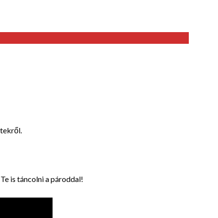
tekről.
Te is táncolni a pároddal!