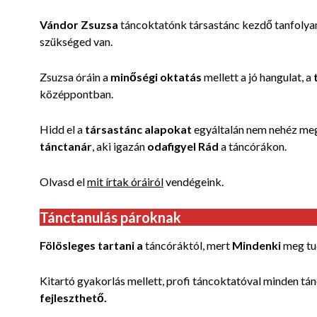
Vándor Zsuzsa
táncoktatónk társastánc kezdő tanfoly
szükséged van.
Zsuzsa óráin a
minőségi oktatás
mellett a jó hangulat, a
középpontban.
Hidd el a
társastánc alapokat
egyáltalán nem nehéz meg
tánctanár
, aki igazán
odafigyel Rád
a táncórákon.
Olvasd el
mit írtak óráiról
vendégeink.
Tánctanulás pároknak
Fölösleges tartani a
táncóráktól, mert
Mindenki
meg tud
Kitartó gyakorlás mellett, profi táncoktatóval minden tán
fejleszthető.