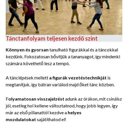
Tánctanfolyam teljesen kezdő szint
Könnyen és gyorsan
tanulható figurákkal és a táncokkal
kezdünk. Fokozatosan bővítjük a tananyagot, így mindenki
számára követhető lesz a tempó.
A tánclépések mellett
a figurák vezetéstechnikját
is
megtanítjuk, így bátran variálod majd őket tánc közben.
F
olyamatosan visszajelzést
adunk az órákon, mit csinálsz
jól, esetleg hol kellene változtatnod, hogy jobb legyen, így
már az első pillanattól kezdve a
helyes
mozdulatokat
sajátíthatod el!