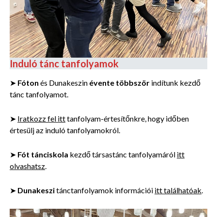
Induló tánc tanfolyamok
➤
Fóton
és Dunakeszin
évente többször
indítunk kezdő
tánc tanfolyamot.
➤
Iratkozz fel itt
tanfolyam-értesítőnkre, hogy időben
értesülj az induló tanfolyamokról.
➤
Fót tánciskola
kezdő társastánc tanfolyamáról
itt
olvashatsz
.
➤
Dunakeszi
tánctanfolyamok információi
itt találhatóak
.