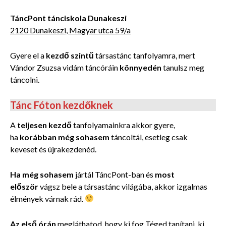
TáncPont tánciskola Dunakeszi
2120 Dunakeszi, Magyar utca 59/a
Gyere el a
kezdő szintű
társastánc tanfolyamra, mert
Vándor Zsuzsa vidám táncóráin
könnyedén
tanulsz meg
táncolni.
Tánc Fóton kezdőknek
A
teljesen kezdő
tanfolyamainkra akkor gyere,
ha
korábban még sohasem
táncoltál, esetleg csak
keveset és újrakezdenéd.
Ha még sohasem
jártál TáncPont-ban és
most
először
vágsz bele a társastánc világába, akkor izgalmas
élmények várnak rád.
Az első órán
megláthatod, hogy ki fog
Téged tanítani, ki