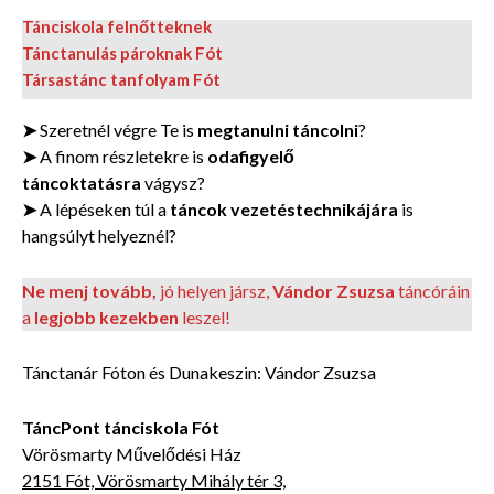
Tánciskola felnőtteknek
Tánctanulás pároknak Fót
Társastánc tanfolyam Fót
➤
Szeretnél végre Te is
megtanulni táncolni
?
➤
A finom részletekre is
odafigyelő
táncoktatásra
vágysz?
➤
A lépéseken túl a
táncok vezetéstechnikájára
is
hangsúlyt helyeznél?
Ne menj tovább,
jó helyen jársz,
Vándor Zsuzsa
táncóráin
a
legjobb kezekben
leszel!
Tánctanár Fóton és Dunakeszin: Vándor Zsuzsa
TáncPont tánciskola Fót
Vörösmarty Művelődési Ház
2151 Fót, Vörösmarty Mihály tér 3,