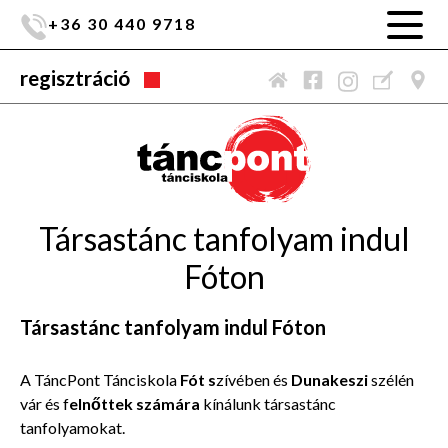
+36 30 440 9718
regisztráció
Társastánc tanfolyam indul
Fóton
Társastánc tanfolyam indul Fóton
A TáncPont Tánciskola
Fót s
zívében és
Dunakeszi
szélén
vár és f
elnőttek számára
kínálunk társastánc
tanfolyamokat.