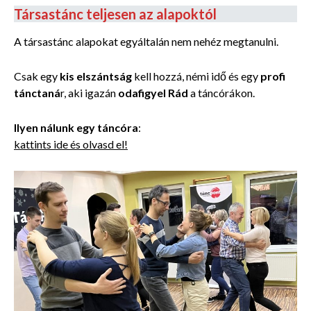
Társastánc teljesen az alapoktól
A társastánc alapokat egyáltalán nem nehéz megtanulni.
Csak egy
kis elszántság
kell hozzá, némi idő és egy
profi
tánctaná
r, aki igazán
odafigyel Rád
a táncórákon.
Ilyen nálunk egy táncóra
:
kattints ide és olvasd el!