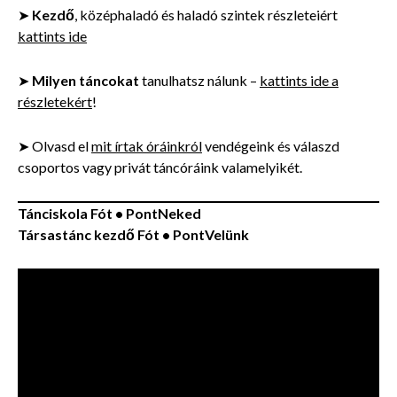
➤
Kezdő
, középhaladó és haladó szintek részleteiért
kattints ide
➤
Milyen táncokat
tanulhatsz nálunk –
kattints ide a
részletekért
!
➤ Olvasd el
mit írtak óráinkról
vendégeink és válaszd
csoportos vagy privát táncóráink valamelyikét.
Tánciskola Fót • PontNeked
Társastánc kezdő Fót • PontVelünk