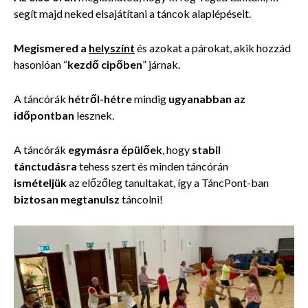
segít majd neked elsajátítani a táncok alaplépéseit.
Megismered a
helyszínt
és azokat a párokat, akik hozzád
hasonlóan “
kezdő cipőben
” járnak.
A táncórák
hétről-hétre
mindig
ugyanabban az
időpontban
lesznek.
A táncórák
egymásra épülőek
, hogy
stabil
tánctudásra
tehess szert és minden táncórán
ismételjük
az előzőleg tanultakat, így
a TáncPont-ban
biztosan megtanulsz
táncolni!