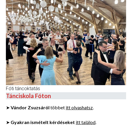
Fóti táncoktatás
Tánciskola Fóton
➤
Vándor Zsuzsáról
többet
itt olvashatsz
.
➤
Gyakran ismételt kérdéseket
itt találod
.